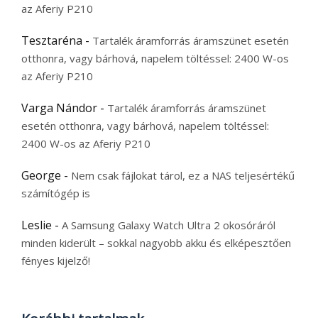
az Aferiy P210
Tesztaréna
-
Tartalék áramforrás áramszünet esetén
otthonra, vagy bárhová, napelem töltéssel: 2400 W-os
az Aferiy P210
Varga Nándor
-
Tartalék áramforrás áramszünet
esetén otthonra, vagy bárhová, napelem töltéssel:
2400 W-os az Aferiy P210
George
-
Nem csak fájlokat tárol, ez a NAS teljesértékű
számítógép is
Leslie
-
A Samsung Galaxy Watch Ultra 2 okosóráról
minden kiderült – sokkal nagyobb akku és elképesztően
fényes kijelző!