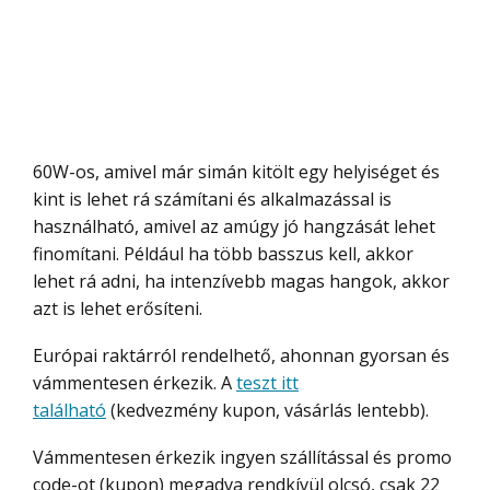
60W-os, amivel már simán kitölt egy helyiséget és
kint is lehet rá számítani és alkalmazással is
használható, amivel az amúgy jó hangzását lehet
finomítani. Például ha több basszus kell, akkor
lehet rá adni, ha intenzívebb magas hangok, akkor
azt is lehet erősíteni.
Európai raktárról rendelhető, ahonnan gyorsan és
vámmentesen érkezik. A
teszt itt
található
(kedvezmény kupon, vásárlás lentebb).
Vámmentesen érkezik ingyen szállítással és promo
code-ot (kupon) megadva rendkívül olcsó, csak 22