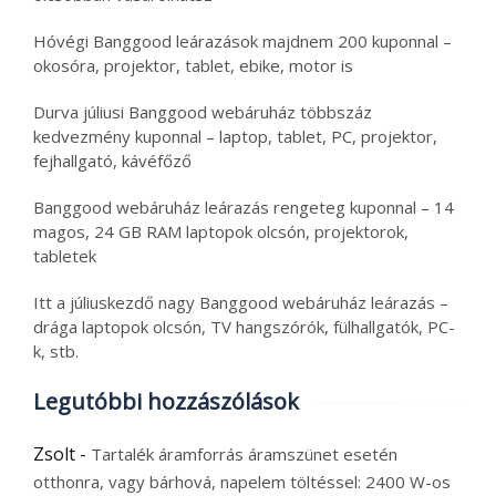
Hóvégi Banggood leárazások majdnem 200 kuponnal –
okosóra, projektor, tablet, ebike, motor is
Durva júliusi Banggood webáruház többszáz
kedvezmény kuponnal – laptop, tablet, PC, projektor,
fejhallgató, kávéfőző
Banggood webáruház leárazás rengeteg kuponnal – 14
magos, 24 GB RAM laptopok olcsón, projektorok,
tabletek
Itt a júliuskezdő nagy Banggood webáruház leárazás –
drága laptopok olcsón, TV hangszórók, fülhallgatók, PC-
k, stb.
Legutóbbi hozzászólások
Zsolt
-
Tartalék áramforrás áramszünet esetén
otthonra, vagy bárhová, napelem töltéssel: 2400 W-os