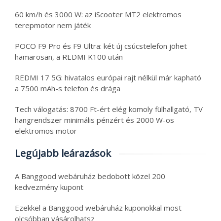
60 km/h és 3000 W: az iScooter MT2 elektromos
terepmotor nem játék
POCO F9 Pro és F9 Ultra: két új csúcstelefon jöhet
hamarosan, a REDMI K100 után
REDMI 17 5G: hivatalos európai rajt nélkül már kapható
a 7500 mAh-s telefon és drága
Tech válogatás: 8700 Ft-ért elég komoly fülhallgató, TV
hangrendszer minimális pénzért és 2000 W-os
elektromos motor
Legújabb leárazások
A Banggood webáruház bedobott közel 200
kedvezmény kupont
Ezekkel a Banggood webáruház kuponokkal most
olcsóbban vásárolhatsz