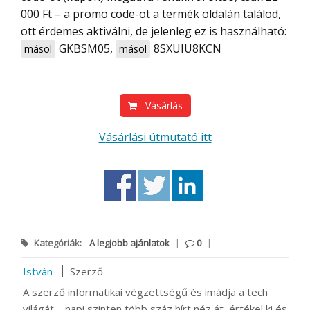
000 Ft – a promo code-ot a termék oldalán találod,
ott érdemes aktiválni, de jelenleg ez is használható:
GKBSM05
,
8SXUIU8KCN
másol
másol
Vásárlás
Vásárlási útmutató itt
Kategóriák:
A legjobb ajánlatok
|
0
|
István
Szerző
A szerző informatikai végzettségű és imádja a tech
világát – napi szinten több száz hírt néz át, értékel ki és