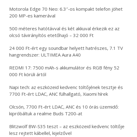
Motorola Edge 70 Neo: 6.3″-os kompakt telefon jöhet
200 MP-es kamerával
500 méteres hatótávval és két akkuval érkezik ez az
olcsó távirányítós etetőhajó – 32 000 Ft
24 000 Ft-ért egy soundbar helyett hatrészes, 7.1 TV
hangrendszer: ULTIMEA Aura A40
REDMI 17: 7500 mAh-s akkumulátor és RGB fény 52
000 Ft körüli ártól
Napi tech: az eszközeid kedvenc töltőjének tesztje és
7700 Ft-ért LDAC, ANC fülhallgató, Xiaomi hírek
Olcsón, 7700 Ft-ért LDAC, ANC és 10 órás üzemidő:
kipróbáltuk a realme Buds T200-at
Blitzwolf BW-S35 teszt – az eszközeid kedvenc töltője
lesz rejtett kábellel, kijelzővel