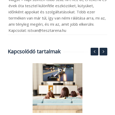
évek óta tesztel különféle eszközöket, kütyüket,
időnként appokat és szolgáltatásokat. Több ezer
terméken van már túl, így van némi rálátása arra, mi az,
ami tényleg megéri, és mi az, amit jobb elkerülni.
Kapcsolat: istvan@tesztarena.hu
Kapcsolódó tartalmak
S
O
ó
B
2