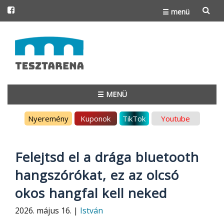
☰ menü
Skip
to
content
☰ MENÜ
Skip
Nyeremény
Kuponok
TikTok
Youtube
to
content
Felejtsd el a drága bluetooth
hangszórókat, ez az olcsó
okos hangfal kell neked
2026. május 16. |
István