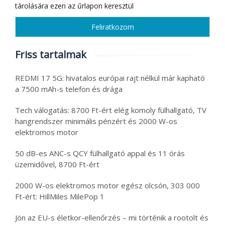
tárolására ezen az űrlapon keresztül
Friss tartalmak
REDMI 17 5G: hivatalos európai rajt nélkül már kapható
a 7500 mAh-s telefon és drága
Tech válogatás: 8700 Ft-ért elég komoly fülhallgató, TV
hangrendszer minimális pénzért és 2000 W-os
elektromos motor
50 dB-es ANC-s QCY fülhallgató appal és 11 órás
üzemidővel, 8700 Ft-ért
2000 W-os elektromos motor egész olcsón, 303 000
Ft-ért: HillMiles MilePop 1
Jön az EU-s életkor-ellenőrzés – mi történik a rootolt és