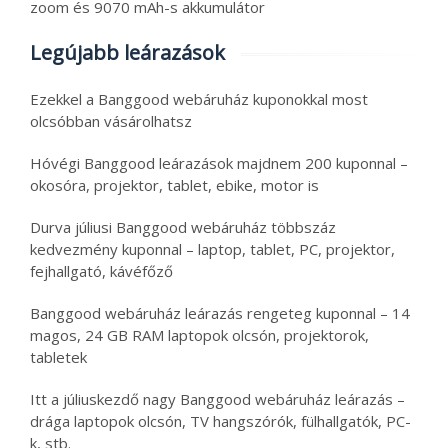
zoom és 9070 mAh-s akkumulátor
Legújabb leárazások
Ezekkel a Banggood webáruház kuponokkal most
olcsóbban vásárolhatsz
Hóvégi Banggood leárazások majdnem 200 kuponnal –
okosóra, projektor, tablet, ebike, motor is
Durva júliusi Banggood webáruház többszáz
kedvezmény kuponnal – laptop, tablet, PC, projektor,
fejhallgató, kávéfőző
Banggood webáruház leárazás rengeteg kuponnal – 14
magos, 24 GB RAM laptopok olcsón, projektorok,
tabletek
Itt a júliuskezdő nagy Banggood webáruház leárazás –
drága laptopok olcsón, TV hangszórók, fülhallgatók, PC-
k, stb.