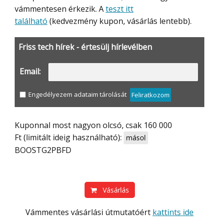
vámmentesen érkezik. A
teszt itt
található
(kedvezmény kupon, vásárlás lentebb).
Friss tech hírek - értesülj hírlevélben
Email:
Engedélyezem adataim tárolását
Feliratkozom
Kuponnal most nagyon olcsó, csak 160 000
Ft (limitált ideig használható):
másol
BOOSTG2PBFD
Vásárlás
Vámmentes vásárlási útmutatóért
kattints ide