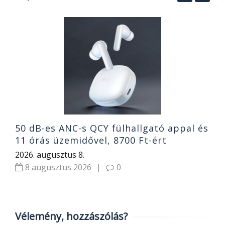
1
g
e
h
2
50 dB-es ANC-s QCY fülhallgató appal és
11 órás üzemidővel, 8700 Ft-ért
2026. augusztus 8.
8 augusztus 2026
|
0
Vélemény, hozzászólás?