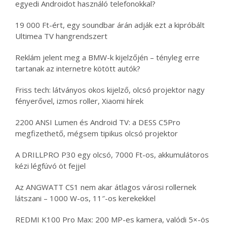
egyedi Androidot használó telefonokkal?
19 000 Ft-ért, egy soundbar árán adják ezt a kipróbált
Ultimea TV hangrendszert
Reklám jelent meg a BMW-k kijelzőjén – tényleg erre
tartanak az internetre kötött autók?
Friss tech: látványos okos kijelző, olcsó projektor nagy
fényerővel, izmos roller, Xiaomi hírek
2200 ANSI Lumen és Android TV: a DESS C5Pro
megfizethető, mégsem tipikus olcsó projektor
A DRILLPRO P30 egy olcsó, 7000 Ft-os, akkumulátoros
kézi légfúvó öt fejjel
Az ANGWATT CS1 nem akar átlagos városi rollernek
látszani – 1000 W-os, 11″-os kerekekkel
REDMI K100 Pro Max: 200 MP-es kamera, valódi 5×-ös