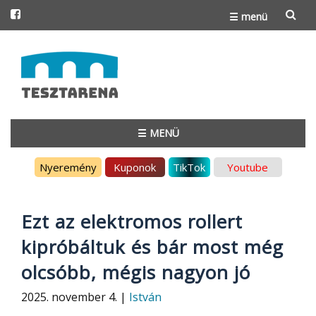
☰ menü
Skip
to
content
☰ MENÜ
Skip
Nyeremény
Kuponok
TikTok
Youtube
to
content
Ezt az elektromos rollert
kipróbáltuk és bár most még
olcsóbb, mégis nagyon jó
2025. november 4. |
István