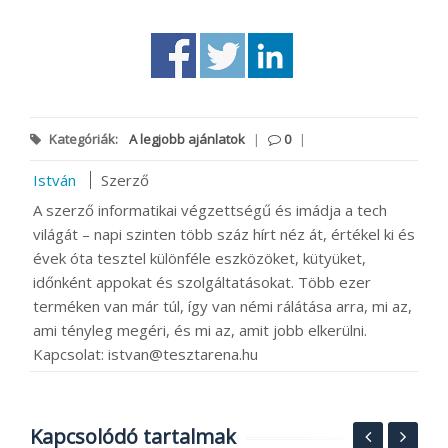
Kategóriák:
A legjobb ajánlatok
|
0
|
István
Szerző
A szerző informatikai végzettségű és imádja a tech
világát – napi szinten több száz hírt néz át, értékel ki és
évek óta tesztel különféle eszközöket, kütyüket,
időnként appokat és szolgáltatásokat. Több ezer
terméken van már túl, így van némi rálátása arra, mi az,
ami tényleg megéri, és mi az, amit jobb elkerülni.
Kapcsolat: istvan@tesztarena.hu
Kapcsolódó tartalmak