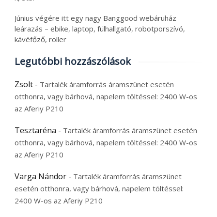
Június végére itt egy nagy Banggood webáruház
leárazás – ebike, laptop, fülhallgató, robotporszívó,
kávéfőző, roller
Legutóbbi hozzászólások
Zsolt
-
Tartalék áramforrás áramszünet esetén
otthonra, vagy bárhová, napelem töltéssel: 2400 W-os
az Aferiy P210
Tesztaréna
-
Tartalék áramforrás áramszünet esetén
otthonra, vagy bárhová, napelem töltéssel: 2400 W-os
az Aferiy P210
Varga Nándor
-
Tartalék áramforrás áramszünet
esetén otthonra, vagy bárhová, napelem töltéssel:
2400 W-os az Aferiy P210