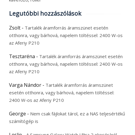
Legutóbbi hozzászólások
Zsolt
-
Tartalék áramforrás áramszünet esetén
otthonra, vagy bárhová, napelem töltéssel: 2400 W-os
az Aferiy P210
Tesztaréna
-
Tartalék áramforrás áramszünet esetén
otthonra, vagy bárhová, napelem töltéssel: 2400 W-os
az Aferiy P210
Varga Nándor
-
Tartalék áramforrás áramszünet
esetén otthonra, vagy bárhová, napelem töltéssel:
2400 W-os az Aferiy P210
George
-
Nem csak fájlokat tárol, ez a NAS teljesértékű
számítógép is
Leslie
-
A Samsung Galaxy Watch Ultra 2 okosóráról