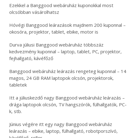
Ezekkel a Banggood webáruház kuponokkal most
olcsóbban vásárolhatsz
Hóvégi Banggood leárazások majdnem 200 kuponnal –
okosóra, projektor, tablet, ebike, motor is
Durva júliusi Banggood webáruház többszáz
kedvezmény kuponnal – laptop, tablet, PC, projektor,
fejhallgató, kávéfőző
Banggood webáruház leárazás rengeteg kuponnal – 14
magos, 24 GB RAM laptopok olcsón, projektorok,
tabletek
Itt a júliuskezdő nagy Banggood webáruház leárazás –
drága laptopok olcsón, TV hangszórók, fülhallgatók, PC-
k, stb.
Június végére itt egy nagy Banggood webáruház
leárazás – ebike, laptop, fülhallgató, robotporszívó,
kávéfőző, roller