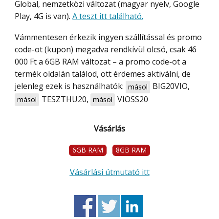
Global, nemzetközi változat (magyar nyelv, Google
Play, 4G is van).
A teszt itt található.
Vámmentesen érkezik ingyen szállítással és promo
code-ot (kupon) megadva rendkívül olcsó, csak 46
000 Ft a 6GB RAM változat – a promo code-ot a
termék oldalán találod, ott érdemes aktiválni, de
jelenleg ezek is használhatók:
BIG20VIO
,
másol
TESZTHU20
,
VIOSS20
másol
másol
Vásárlás
6GB RAM
8GB RAM
Vásárlási útmutató itt