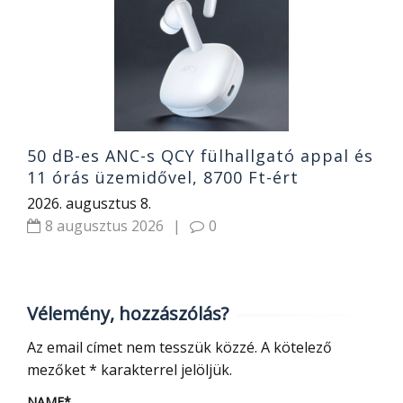
g
e
h
2
50 dB-es ANC-s QCY fülhallgató appal és
11 órás üzemidővel, 8700 Ft-ért
2026. augusztus 8.
8 augusztus 2026
|
0
Vélemény, hozzászólás?
Az email címet nem tesszük közzé.
A kötelező
mezőket
*
karakterrel jelöljük.
NAME
*