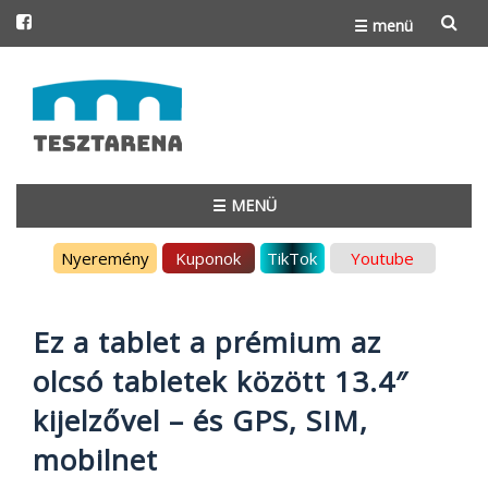
☰ menü
Skip
to
content
☰ MENÜ
Skip
Nyeremény
Kuponok
TikTok
Youtube
to
content
Ez a tablet a prémium az
olcsó tabletek között 13.4″
kijelzővel – és GPS, SIM,
mobilnet