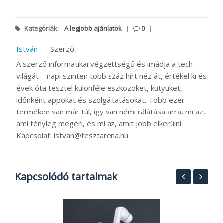
Kategóriák:
A legjobb ajánlatok
|
0
|
István
Szerző
A szerző informatikai végzettségű és imádja a tech
világát – napi szinten több száz hírt néz át, értékel ki és
évek óta tesztel különféle eszközöket, kütyüket,
időnként appokat és szolgáltatásokat. Több ezer
terméken van már túl, így van némi rálátása arra, mi az,
ami tényleg megéri, és mi az, amit jobb elkerülni.
Kapcsolat: istvan@tesztarena.hu
Kapcsolódó tartalmak
1