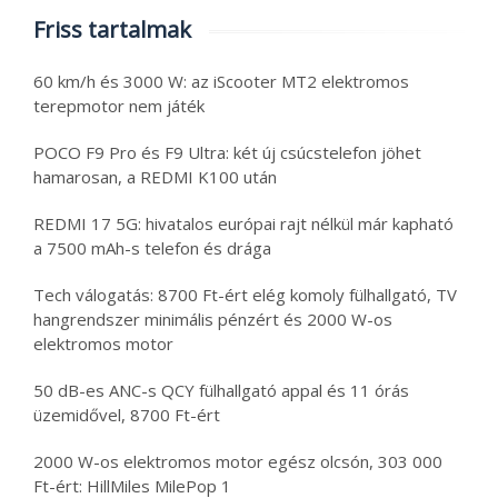
Friss tartalmak
60 km/h és 3000 W: az iScooter MT2 elektromos
terepmotor nem játék
POCO F9 Pro és F9 Ultra: két új csúcstelefon jöhet
hamarosan, a REDMI K100 után
REDMI 17 5G: hivatalos európai rajt nélkül már kapható
a 7500 mAh-s telefon és drága
Tech válogatás: 8700 Ft-ért elég komoly fülhallgató, TV
hangrendszer minimális pénzért és 2000 W-os
elektromos motor
50 dB-es ANC-s QCY fülhallgató appal és 11 órás
üzemidővel, 8700 Ft-ért
2000 W-os elektromos motor egész olcsón, 303 000
Ft-ért: HillMiles MilePop 1