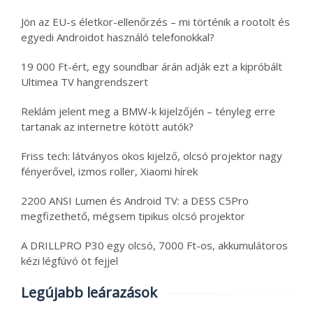
Jön az EU-s életkor-ellenőrzés – mi történik a rootolt és
egyedi Androidot használó telefonokkal?
19 000 Ft-ért, egy soundbar árán adják ezt a kipróbált
Ultimea TV hangrendszert
Reklám jelent meg a BMW-k kijelzőjén – tényleg erre
tartanak az internetre kötött autók?
Friss tech: látványos okos kijelző, olcsó projektor nagy
fényerővel, izmos roller, Xiaomi hírek
2200 ANSI Lumen és Android TV: a DESS C5Pro
megfizethető, mégsem tipikus olcsó projektor
A DRILLPRO P30 egy olcsó, 7000 Ft-os, akkumulátoros
kézi légfúvó öt fejjel
Legújabb leárazások