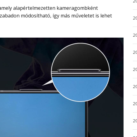
2
szabadon módosítható, így más műveletet is lehet
2
2
2
20
20
2
20