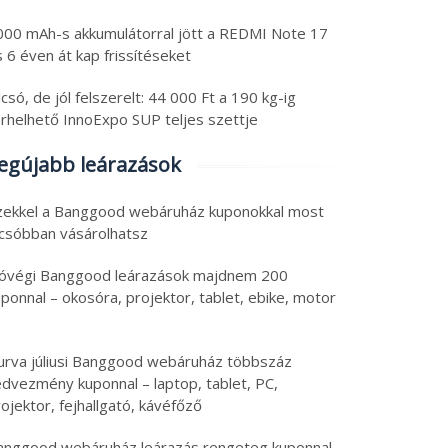
000 mAh-s akkumulátorral jött a REDMI Note 17
 6 éven át kap frissítéseket
csó, de jól felszerelt: 44 000 Ft a 190 kg-ig
erhelhető InnoExpo SUP teljes szettje
egújabb leárazások
zekkel a Banggood webáruház kuponokkal most
lcsóbban vásárolhatsz
óvégi Banggood leárazások majdnem 200
ponnal – okosóra, projektor, tablet, ebike, motor
urva júliusi Banggood webáruház többszáz
edvezmény kuponnal – laptop, tablet, PC,
ojektor, fejhallgató, kávéfőző
anggood webáruház leárazás rengeteg kuponnal –