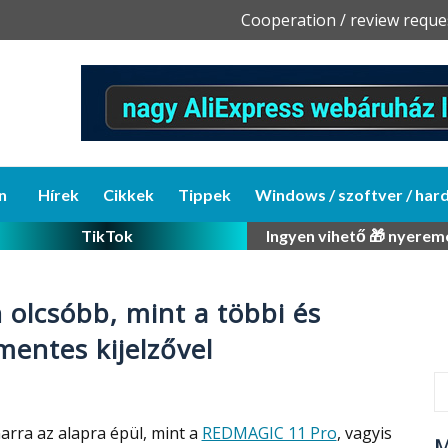
Skip
Cooperation / review reque
to
content
n
Hírek
Cikkek
Tippek
Windows / szoftver / har
TikTok
Ingyen vihető 🎁 nyerem
 olcsóbb, mint a többi és
mentes kijelzővel
rra az alapra épül, mint a
REDMAGIC 11 Pro
, vagyis
M