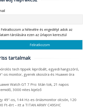
ail
Feliratkozom a hírlevélre és engedélyt adok az
ataim tárolására ezen az űrlapon keresztül
riss tartalmak
órolós tech tippek: kipróbált, egyedi hangszóró,
9″-os monitor, gyerek okosóra és Huawei óra
uawei Watch GT 7 Pro: titán tok, 21 napos
emidő, 3000 nites kijelző
gy 49″-os, 144 Hz-es óriásmonitor olcsón, 120
00 Ft-ért – itt a TITAN ARMY C49SHC