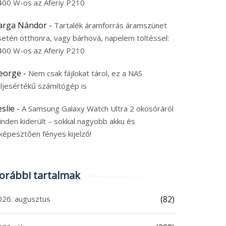
400 W-os az Aferiy P210
arga Nándor
-
Tartalék áramforrás áramszünet
setén otthonra, vagy bárhová, napelem töltéssel:
400 W-os az Aferiy P210
eorge
-
Nem csak fájlokat tárol, ez a NAS
eljesértékű számítógép is
eslie
-
A Samsung Galaxy Watch Ultra 2 okosóráról
inden kiderült – sokkal nagyobb akku és
képesztően fényes kijelző!
orábbi tartalmak
026. augusztus
(82)