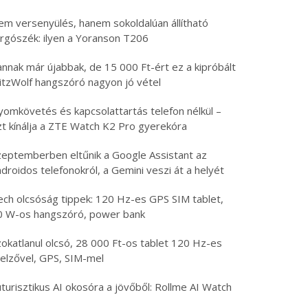
em versenyülés, hanem sokoldalúan állítható
orgószék: ilyen a Yoranson T206
nnak már újabbak, de 15 000 Ft-ért ez a kipróbált
litzWolf hangszóró nagyon jó vétel
yomkövetés és kapcsolattartás telefon nélkül –
zt kínálja a ZTE Watch K2 Pro gyerekóra
zeptemberben eltűnik a Google Assistant az
droidos telefonokról, a Gemini veszi át a helyét
ech olcsóság tippek: 120 Hz-es GPS SIM tablet,
0 W-os hangszóró, power bank
zokatlanul olcsó, 28 000 Ft-os tablet 120 Hz-es
jelzővel, GPS, SIM-mel
turisztikus AI okosóra a jövőből: Rollme AI Watch