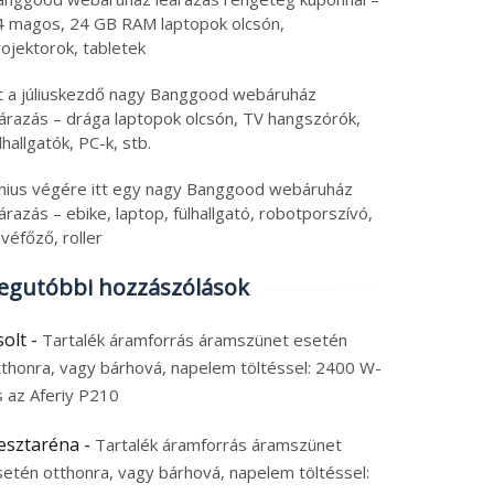
4 magos, 24 GB RAM laptopok olcsón,
ojektorok, tabletek
tt a júliuskezdő nagy Banggood webáruház
eárazás – drága laptopok olcsón, TV hangszórók,
lhallgatók, PC-k, stb.
únius végére itt egy nagy Banggood webáruház
árazás – ebike, laptop, fülhallgató, robotporszívó,
véfőző, roller
egutóbbi hozzászólások
solt
-
Tartalék áramforrás áramszünet esetén
tthonra, vagy bárhová, napelem töltéssel: 2400 W-
s az Aferiy P210
esztaréna
-
Tartalék áramforrás áramszünet
setén otthonra, vagy bárhová, napelem töltéssel: