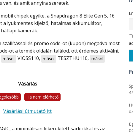
s van, és amit annyira szeretek.
Em
t a lyukmentes kijelző, hatalmas akkumulátor,
 hátlapi kamerák.
ad
ode-ot a termék oldalán találod, ott érdemes aktiválni,
:
VIOSS110
,
TESZTHU110
,
másol
másol
másol
F
Vásárlás
Sp
4
egolcsóbb
Ha nem elérhető
H
Vásárlási útmutató itt
üz
E
0