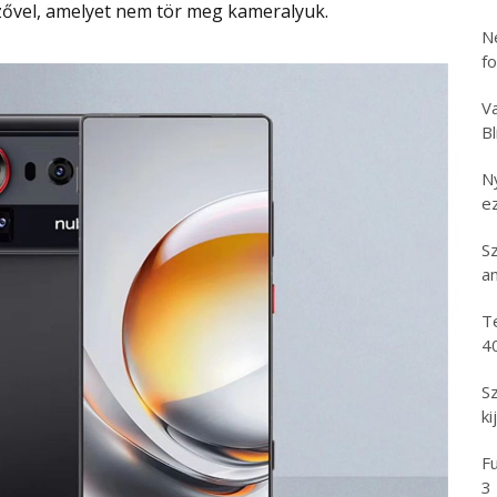
elzővel, amelyet nem tör meg kameralyuk.
N
f
Va
B
N
e
S
an
T
4
S
ki
Fu
3