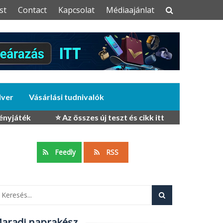
st
Contact
Kapcsolat
Médiaajánlat
dver
Vásárlási tudnivalók
ényjáték
⭐ Az összes új teszt és cikk itt
Feedly
RSS
aradj naprakész