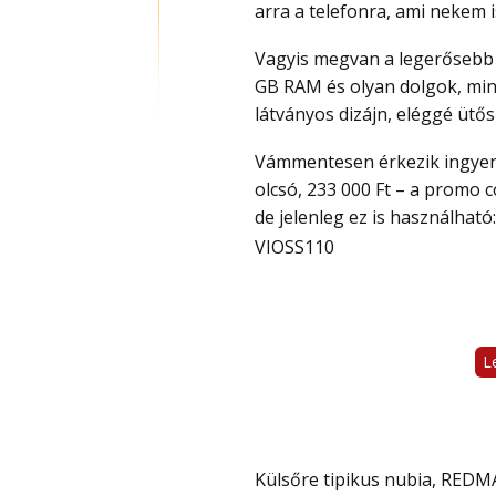
arra a telefonra, ami nekem i
Vagyis megvan a legerősebb mobil chipek egyike, a Snapdragon 8 Elite Gen 5, 16
GB RAM és olyan dolgok, min
látványos dizájn, eléggé ütős
Vámmentesen érkezik ingyen szállítással és promo code-ot (kupon) megadva most
olcsó, 233 000 Ft – a promo c
de jelenleg ez is használható
VIOSS110
L
Külsőre tipikus nubia, REDMAGIC, a minimálisan lekerekített sarkokkal és az