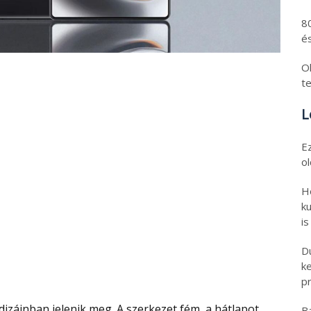
8
és
Ol
t
L
E
o
H
ku
is
D
k
pr
B