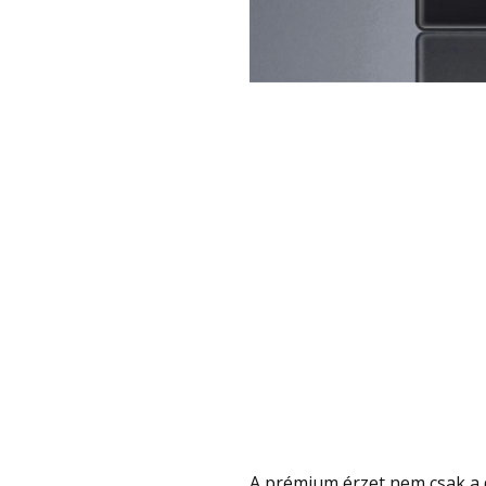
A prémium érzet nem csak a dizájnban jelenik meg. A szerkezet fém, a hátlapot