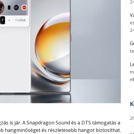
2
V
e
2
G
t
L
m
el
K
2
bb hangminőséget és részletesebb hangot biztosíthat.