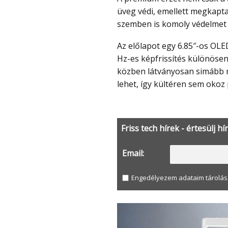
üveg védi, emellett megkapta a
szemben is komoly védelmet 
Az előlapot egy 6.85″-os OLED kijelző uralja 1216 x 2688 pixel felbontással. A 144
Hz-es képfrissítés különösen
közben látványosan simább meg
lehet, így kültéren sem okoz
Friss tech hírek - értesülj hí
Email:
Engedélyezem adataim tárolás