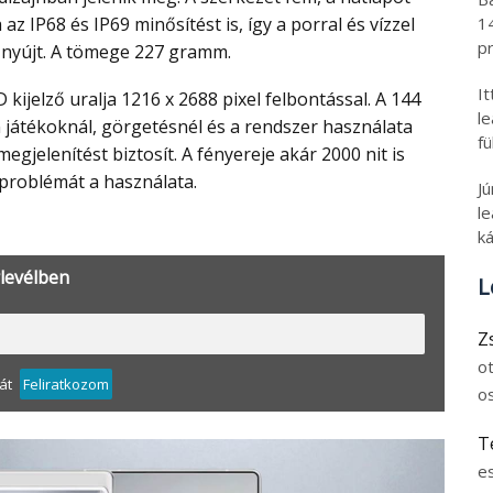
z IP68 és IP69 minősítést is, így a porral és vízzel
1
pr
nyújt. A tömege 227 gramm.
I
l
 játékoknál, görgetésnél és a rendszer használata
fü
jelenítést biztosít. A fényereje akár 2000 nit is
 problémát a használata.
J
le
ká
rlevélben
L
Z
o
át
Feliratkozom
o
T
e