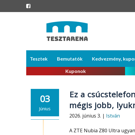
Skip
Tesztek
Bemutatók
Kedvezmény, kupo
to
content
Kuponok
Ez a csúcstelefon
03
mégis jobb, lyuk
Június
2026. június 3. |
István
A ZTE Nubia Z80 Ultra ugyana