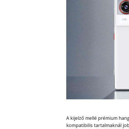
A kijelző mellé prémium hangzás is jár. A Snapdragon Sound és a DTS támogatás a
kompatibilis tartalmaknál jo