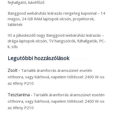
fejhallgató, kávéfőző
Banggood webáruház leárazás rengeteg kuponnal – 14
magos, 24 GB RAM laptopok olcsón, projektorok,
tabletek
Itt a júliuskezdő nagy Banggood webáruház leárazás –
drága laptopok olcsón, TV hangszórók, fülhallgatók, PC-
k, stb.
Legutóbbi hozzászólások
Zsolt
-
Tartalék áramforrás áramszünet esetén
otthonra, vagy bárhová, napelem töltéssel: 2400 W-os
az Aferiy P210
Tesztaréna
-
Tartalék áramforrás áramszünet esetén
otthonra, vagy bárhová, napelem töltéssel: 2400 W-os
az Aferiy P210