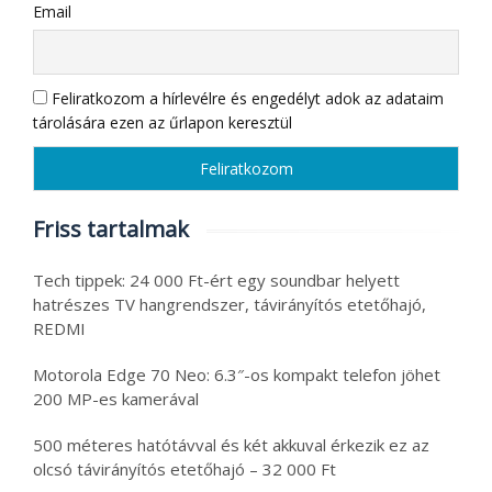
Email
Feliratkozom a hírlevélre és engedélyt adok az adataim
tárolására ezen az űrlapon keresztül
Friss tartalmak
Tech tippek: 24 000 Ft-ért egy soundbar helyett
hatrészes TV hangrendszer, távirányítós etetőhajó,
REDMI
Motorola Edge 70 Neo: 6.3″-os kompakt telefon jöhet
200 MP-es kamerával
500 méteres hatótávval és két akkuval érkezik ez az
olcsó távirányítós etetőhajó – 32 000 Ft