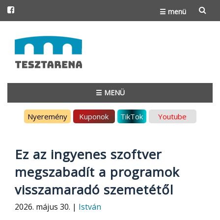
☰ menü
Skip
to
content
☰ MENÜ
Skip
Nyeremény
Kuponok
TikTok
Youtube
to
content
Ez az ingyenes szoftver
megszabadít a programok
visszamaradó szemetétől
2026. május 30. |
István