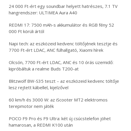
24 000 Ft-ért egy soundbar helyett hatrészes, 7.1 TV
hangrendszer: ULTIMEA Aura A40
REDMI 17: 7500 mAh-s akkumulátor és RGB fény 52
000 Ft körüli ártól
Napi tech: az eszközeid kedvenc töltőjének tesztje és
7700 Ft-ért LDAC, ANC fülhallgató, Xiaomi hírek
Olcsón, 7700 Ft-ért LDAC, ANC és 10 órás üzemidő:
kipróbáltuk a realme Buds T200-at
Blitzwolf BW-S35 teszt – az eszközeid kedvenc töltője
lesz rejtett kábellel, kijelzővel
60 km/h és 3000 W: az iScooter MT2 elektromos
terepmotor nem játék
POCO F9 Pro és F9 Ultra: két új csúcstelefon jöhet
hamarosan, a REDMI K100 után