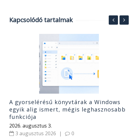
Kapcsolódó tartalmak
A
k
s
20
A gyorselérésű könyvtárak a Windows
egyik alig ismert, mégis leghasznosabb
funkciója
2026. augusztus 3.
3 augusztus 2026
|
0