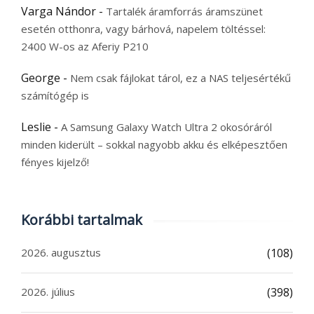
Varga Nándor
-
Tartalék áramforrás áramszünet
esetén otthonra, vagy bárhová, napelem töltéssel:
2400 W-os az Aferiy P210
George
-
Nem csak fájlokat tárol, ez a NAS teljesértékű
számítógép is
Leslie
-
A Samsung Galaxy Watch Ultra 2 okosóráról
minden kiderült – sokkal nagyobb akku és elképesztően
fényes kijelző!
Korábbi tartalmak
2026. augusztus
(108)
2026. július
(398)