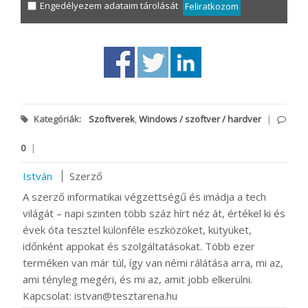
Engedélyezem adataim tárolását
Feliratkozom
Kategóriák:
Szoftverek
,
Windows / szoftver / hardver
|
0
|
István
Szerző
A szerző informatikai végzettségű és imádja a tech
világát – napi szinten több száz hírt néz át, értékel ki és
évek óta tesztel különféle eszközöket, kütyüket,
időnként appokat és szolgáltatásokat. Több ezer
terméken van már túl, így van némi rálátása arra, mi az,
ami tényleg megéri, és mi az, amit jobb elkerülni.
Kapcsolat: istvan@tesztarena.hu