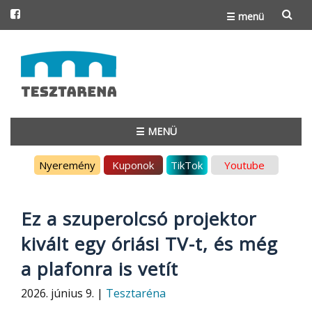
☰ menü
Skip
to
content
☰ MENÜ
Skip
Nyeremény
Kuponok
TikTok
Youtube
to
content
Ez a szuperolcsó projektor
kivált egy óriási TV-t, és még
a plafonra is vetít
2026. június 9. |
Tesztaréna