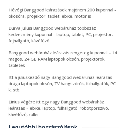
Hóvégi Banggood leárazások majdnem 200 kuponnal –
okosóra, projektor, tablet, ebike, motor is
Durva júliusi Banggood webáruház többszáz
kedvezmény kuponnal – laptop, tablet, PC, projektor,
fejhallgató, kávéfőző
Banggood webáruház leárazás rengeteg kuponnal – 14
magos, 24 GB RAM laptopok olcsón, projektorok,
tabletek
Itt a júliuskezdő nagy Banggood webáruház leárazás –
drága laptopok olcsón, TV hangszórók, fülhallgatók, PC-
k, stb.
Június végére itt egy nagy Banggood webáruház
leárazás – ebike, laptop, fülhallgató, robotporszívó,
kávéfőző, roller
Legutóbbi hozzászólások