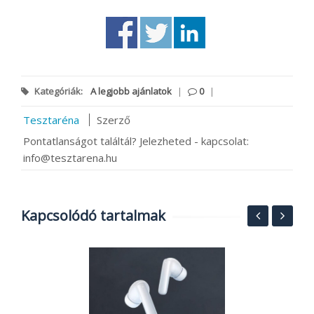
Kategóriák:
A legjobb ajánlatok
|
0
|
Tesztaréna
Szerző
Pontatlanságot találtál? Jelezheted - kapcsolat:
info@tesztarena.hu
Kapcsolódó tartalmak
1
g
e
h