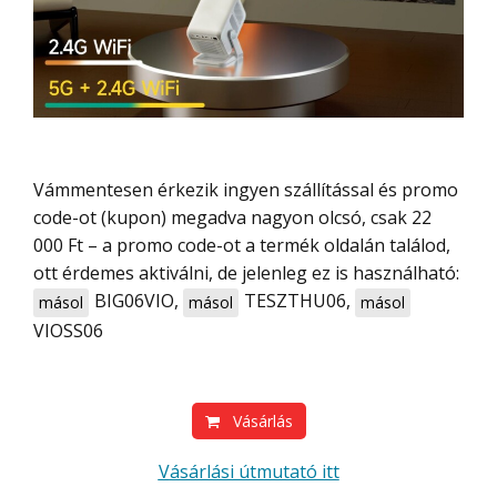
Vámmentesen érkezik ingyen szállítással és promo
code-ot (kupon) megadva nagyon olcsó, csak 22
000 Ft – a promo code-ot a termék oldalán találod,
ott érdemes aktiválni, de jelenleg ez is használható:
BIG06VIO
,
TESZTHU06
,
másol
másol
másol
VIOSS06
Vásárlás
Vásárlási útmutató itt