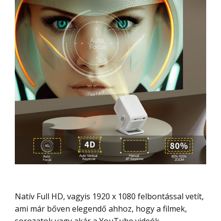
Natív Full HD, vagyis 1920 x 1080 felbontással vetít,
ami már bőven elegendő ahhoz, hogy a filmek,
sorozatok vagy akár a YouTube videók