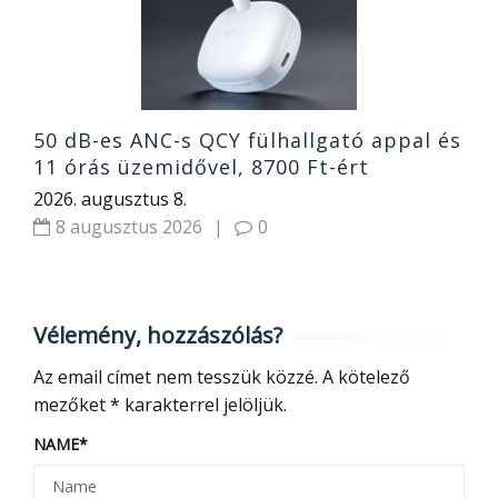
2
50 dB-es ANC-s QCY fülhallgató appal és
11 órás üzemidővel, 8700 Ft-ért
2026. augusztus 8.
8 augusztus 2026
|
0
Vélemény, hozzászólás?
Az email címet nem tesszük közzé.
A kötelező
mezőket
*
karakterrel jelöljük.
NAME
*