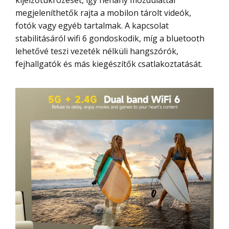
kijelzőtükrözését, így néhány mozdulattal
megjeleníthetők rajta a mobilon tárolt videók,
fotók vagy egyéb tartalmak. A kapcsolat
stabilitásáról wifi 6 gondoskodik, míg a bluetooth
lehetővé teszi vezeték nélküli hangszórók,
fejhallgatók és más kiegészítők csatlakoztatását.