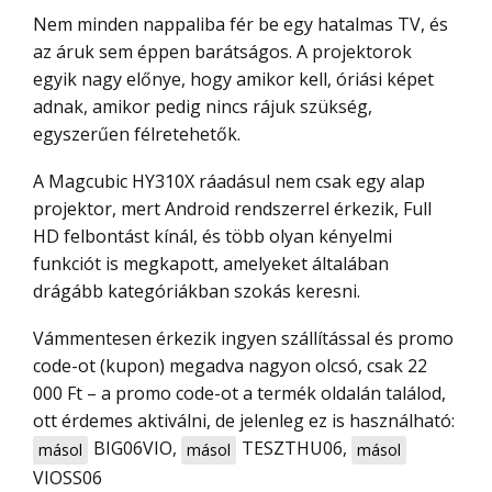
Nem minden nappaliba fér be egy hatalmas TV, és
az áruk sem éppen barátságos. A projektorok
egyik nagy előnye, hogy amikor kell, óriási képet
adnak, amikor pedig nincs rájuk szükség,
egyszerűen félretehetők.
A Magcubic HY310X ráadásul nem csak egy alap
projektor, mert Android rendszerrel érkezik, Full
HD felbontást kínál, és több olyan kényelmi
funkciót is megkapott, amelyeket általában
drágább kategóriákban szokás keresni.
Vámmentesen érkezik ingyen szállítással és promo
code-ot (kupon) megadva nagyon olcsó, csak 22
000 Ft – a promo code-ot a termék oldalán találod,
ott érdemes aktiválni, de jelenleg ez is használható:
BIG06VIO
,
TESZTHU06
,
másol
másol
másol
VIOSS06