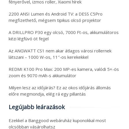
fényerővel, izmos roller, Xiaomi hírek
2200 ANSI Lumen és Android TV: a DESS C5Pro
megfizethető, mégsem tipikus olcsó projektor
A DRILLPRO P30 egy olcsó, 7000 Ft-os, akkumulátoros
kézi légfúvó öt fejjel
Az ANGWATT CS1 nem akar átlagos városi rollernek
látszani – 1000 W-os, 11″-os kerekekkel
REDMI K100 Pro Max: 200 MP-es kamera, valódi 5×-ös
zoom és 9070 mAh-s akkumulátor
Milyen lesz az időjárás? Ez az okos időjárás állomás
előre megmondja, elég rá egy pillantás
Legújabb leárazások
Ezekkel a Banggood webáruház kuponokkal most
olcsóbban vásárolhatsz