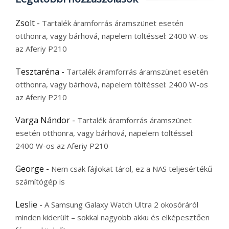
Zsolt
-
Tartalék áramforrás áramszünet esetén
otthonra, vagy bárhová, napelem töltéssel: 2400 W-os
az Aferiy P210
Tesztaréna
-
Tartalék áramforrás áramszünet esetén
otthonra, vagy bárhová, napelem töltéssel: 2400 W-os
az Aferiy P210
Varga Nándor
-
Tartalék áramforrás áramszünet
esetén otthonra, vagy bárhová, napelem töltéssel:
2400 W-os az Aferiy P210
George
-
Nem csak fájlokat tárol, ez a NAS teljesértékű
számítógép is
Leslie
-
A Samsung Galaxy Watch Ultra 2 okosóráról
minden kiderült – sokkal nagyobb akku és elképesztően