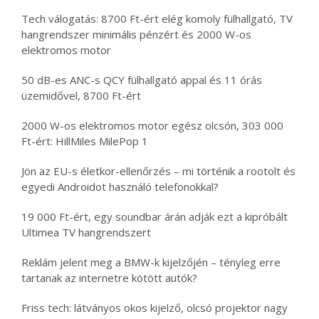
Tech válogatás: 8700 Ft-ért elég komoly fülhallgató, TV
hangrendszer minimális pénzért és 2000 W-os
elektromos motor
50 dB-es ANC-s QCY fülhallgató appal és 11 órás
üzemidővel, 8700 Ft-ért
2000 W-os elektromos motor egész olcsón, 303 000
Ft-ért: HillMiles MilePop 1
Jön az EU-s életkor-ellenőrzés – mi történik a rootolt és
egyedi Androidot használó telefonokkal?
19 000 Ft-ért, egy soundbar árán adják ezt a kipróbált
Ultimea TV hangrendszert
Reklám jelent meg a BMW-k kijelzőjén – tényleg erre
tartanak az internetre kötött autók?
Friss tech: látványos okos kijelző, olcsó projektor nagy