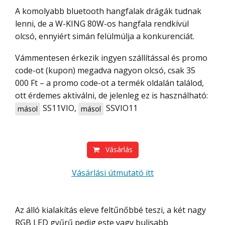
A komolyabb bluetooth hangfalak drágák tudnak
lenni, de a W-KING 80W-os hangfala rendkívül
olcsó, ennyiért simán felülmúlja a konkurenciát.
Vámmentesen érkezik ingyen szállítással és promo
code-ot (kupon) megadva nagyon olcsó, csak 35
000 Ft – a promo code-ot a termék oldalán találod,
ott érdemes aktiválni, de jelenleg ez is használható:
SS11VIO
,
SSVIO11
másol
másol
Vásárlás
Vásárlási útmutató itt
Az álló kialakítás eleve feltűnőbbé teszi, a két nagy
RGB LED gyűrű pedig este vagy bulisabb