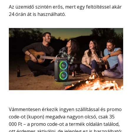
Az üzemidő szintén erős, mert egy feltöltéssel akár
24 órán át is használható.
Vámmentesen érkezik ingyen szállítással és promo
code-ot (kupon) megadva nagyon olcsó, csak 35
000 Ft – a promo code-ot a termék oldalán találod,
ott érdemes aktiválni, de jelenleg ez is használható: