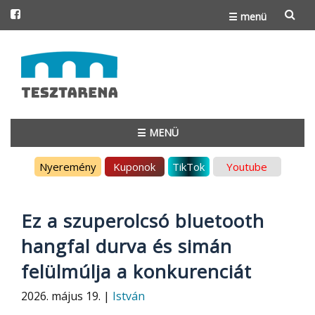
☰ menü
Skip
to
content
☰ MENÜ
Skip
Nyeremény
Kuponok
TikTok
Youtube
to
content
Ez a szuperolcsó bluetooth
hangfal durva és simán
felülmúlja a konkurenciát
2026. május 19. |
István