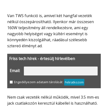
Van TWS funkció is, amivel két hangfal vezeték
nélkül összepárosítható. Ilyenkor már összesen
160W teljesítmény áll rendelkezésre, ami egy
nagyobb helyiséget vagy kültéri eseményt is
könnyedén kiszolgálhat, ráadásul szélesebb
sztereó élményt ad.
Friss tech hírek - értesülj hírlevélben
Email:
Engedélyezem adataim tárolását
Feliratkozom
Nem csak vezeték nélkül működik, mivel 3.5 mm-es
jack csatlakozón keresztül kábellel is használható.