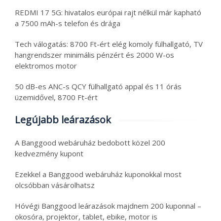
REDMI 17 5G: hivatalos európai rajt nélkül már kapható
a 7500 mAh-s telefon és drága
Tech válogatás: 8700 Ft-ért elég komoly fülhallgató, TV
hangrendszer minimális pénzért és 2000 W-os
elektromos motor
50 dB-es ANC-s QCY fülhallgató appal és 11 órás
üzemidővel, 8700 Ft-ért
Legújabb leárazások
A Banggood webáruház bedobott közel 200
kedvezmény kupont
Ezekkel a Banggood webáruház kuponokkal most
olcsóbban vásárolhatsz
Hóvégi Banggood leárazások majdnem 200 kuponnal –
okosóra, projektor, tablet, ebike, motor is