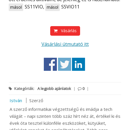
SS11VIO
,
SSVIO11
másol
másol
Vásárlás
Vásárlási útmutató itt
Kategóriák:
A legjobb ajánlatok
|
0
|
István
Szerző
A szerző informatikai végzettségű és imádja a tech
világát – napi szinten több száz hírt néz át, értékel ki és
évek óta tesztel különféle eszközöket, kütyüket,
időnként appokat és szolgáltatásokat. Több ezer