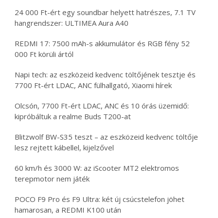
24 000 Ft-ért egy soundbar helyett hatrészes, 7.1 TV
hangrendszer: ULTIMEA Aura A40
REDMI 17: 7500 mAh-s akkumulátor és RGB fény 52
000 Ft körüli ártól
Napi tech: az eszközeid kedvenc töltőjének tesztje és
7700 Ft-ért LDAC, ANC fülhallgató, Xiaomi hírek
Olcsón, 7700 Ft-ért LDAC, ANC és 10 órás üzemidő:
kipróbáltuk a realme Buds T200-at
Blitzwolf BW-S35 teszt – az eszközeid kedvenc töltője
lesz rejtett kábellel, kijelzővel
60 km/h és 3000 W: az iScooter MT2 elektromos
terepmotor nem játék
POCO F9 Pro és F9 Ultra: két új csúcstelefon jöhet
hamarosan, a REDMI K100 után