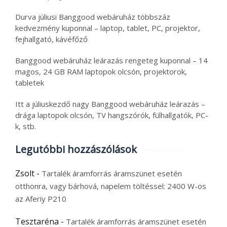
Durva júliusi Banggood webáruház többszáz
kedvezmény kuponnal – laptop, tablet, PC, projektor,
fejhallgató, kávéfőző
Banggood webáruház leárazás rengeteg kuponnal – 14
magos, 24 GB RAM laptopok olcsón, projektorok,
tabletek
Itt a júliuskezdő nagy Banggood webáruház leárazás –
drága laptopok olcsón, TV hangszórók, fülhallgatók, PC-
k, stb.
Legutóbbi hozzászólások
Zsolt
-
Tartalék áramforrás áramszünet esetén
otthonra, vagy bárhová, napelem töltéssel: 2400 W-os
az Aferiy P210
Tesztaréna
-
Tartalék áramforrás áramszünet esetén