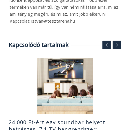
terméken van már túl, így van némi rálátása arra, mi az,
ami tényleg megéri, és mi az, amit jobb elkerülni.
Kapcsolat: istvan@tesztarena.hu
Kapcsolódó tartalmak
S
O
ó
B
2
24 000 Ft-ért egy soundbar helyett
hatrészes, 7.1 TV hangrendszer: