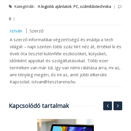
Kategóriák:
A legjobb ajánlatok
,
PC, számítástechnika
|
0
|
István
Szerző
A szerző informatikai végzettségű és imádja a tech
világát – napi szinten több száz hírt néz át, értékel ki és
évek óta tesztel különféle eszközöket, kütyüket,
időnként appokat és szolgáltatásokat. Több ezer
terméken van már túl, így van némi rálátása arra, mi az,
ami tényleg megéri, és mi az, amit jobb elkerülni.
Kapcsolat: istvan@tesztarena.hu
Kapcsolódó tartalmak
Á