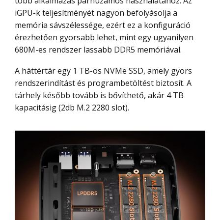
több alkalmazás párhuzamos használatához. Az
iGPU-k teljesítményét nagyon befolyásolja a
memória sávszélessége, ezért ez a konfiguráció
érezhetően gyorsabb lehet, mint egy ugyanilyen
680M-es rendszer lassabb DDR5 memóriával.
A háttértár egy 1 TB-os NVMe SSD, amely gyors
rendszerindítást és programbetöltést biztosít. A
tárhely később tovább is bővíthető, akár 4 TB
kapacitásig (2db M.2 2280 slot).