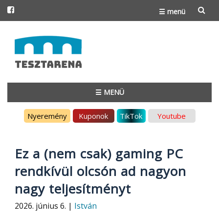
☰ menü
Skip
to
content
☰ MENÜ
Skip
Nyeremény
Kuponok
TikTok
Youtube
to
content
Ez a (nem csak) gaming PC
rendkívül olcsón ad nagyon
nagy teljesítményt
2026. június 6. |
István