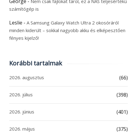
George
-
Nem csak fájlokat tárol, ez a NAS teljesértékű
számítógép is
Leslie
-
A Samsung Galaxy Watch Ultra 2 okosóráról
minden kiderült – sokkal nagyobb akku és elképesztően
fényes kijelző!
Korábbi tartalmak
2026. augusztus
(66)
2026. július
(398)
2026. június
(401)
2026. május
(375)