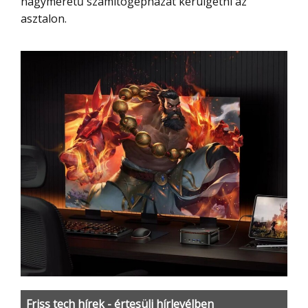
nagyméretű számítógépházat kerülgetni az
asztalon.
Friss tech hírek - értesülj hírlevélben