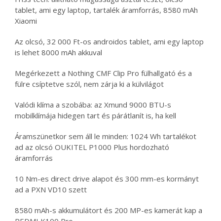
tablet, ami egy laptop, tartalék áramforrás, 8580 mAh
Xiaomi
Az olcsó, 32 000 Ft-os androidos tablet, ami egy laptop
is lehet 8000 mAh akkuval
Megérkezett a Nothing CMF Clip Pro fülhallgató és a
fülre csíptetve szól, nem zárja ki a külvilágot
Valódi klíma a szobába: az Xmund 9000 BTU-s
mobilklímája hidegen tart és párátlanít is, ha kell
Áramszünetkor sem áll le minden: 1024 Wh tartalékot
ad az olcsó OUKITEL P1000 Plus hordozható
áramforrás
10 Nm-es direct drive alapot és 300 mm-es kormányt
ad a PXN VD10 szett
8580 mAh-s akkumulátort és 200 MP-es kamerát kap a