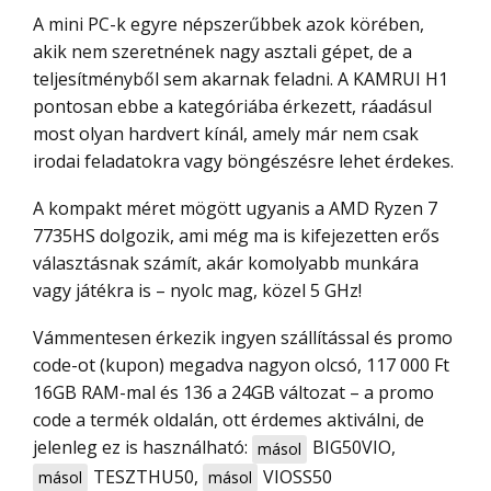
A mini PC-k egyre népszerűbbek azok körében,
akik nem szeretnének nagy asztali gépet, de a
teljesítményből sem akarnak feladni. A KAMRUI H1
pontosan ebbe a kategóriába érkezett, ráadásul
most olyan hardvert kínál, amely már nem csak
irodai feladatokra vagy böngészésre lehet érdekes.
A kompakt méret mögött ugyanis a AMD Ryzen 7
7735HS dolgozik, ami még ma is kifejezetten erős
választásnak számít, akár komolyabb munkára
vagy játékra is – nyolc mag, közel 5 GHz!
Vámmentesen érkezik ingyen szállítással és promo
code-ot (kupon) megadva nagyon olcsó, 117 000 Ft
16GB RAM-mal és 136 a 24GB változat – a promo
code a termék oldalán, ott érdemes aktiválni, de
jelenleg ez is használható:
BIG50VIO
,
másol
TESZTHU50
,
VIOSS50
másol
másol