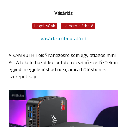
Vásárlás
Legolcsóbb
Ha nem elérhető
Vásárlási útmutató itt
A KAMRUI H1 első ránézésre sem egy átlagos mini
PC. A fekete házat körbefutó rézszínű szellőzőelem
egyedi megjelenést ad neki, ami a hűtésben is
szerepet kap.