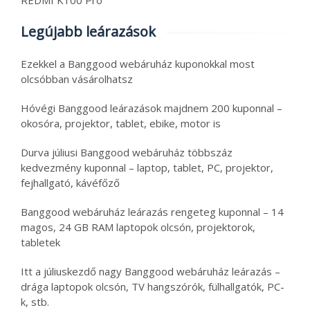
REDMI K100 Pro
Legújabb leárazások
Ezekkel a Banggood webáruház kuponokkal most
olcsóbban vásárolhatsz
Hóvégi Banggood leárazások majdnem 200 kuponnal –
okosóra, projektor, tablet, ebike, motor is
Durva júliusi Banggood webáruház többszáz
kedvezmény kuponnal – laptop, tablet, PC, projektor,
fejhallgató, kávéfőző
Banggood webáruház leárazás rengeteg kuponnal – 14
magos, 24 GB RAM laptopok olcsón, projektorok,
tabletek
Itt a júliuskezdő nagy Banggood webáruház leárazás –
drága laptopok olcsón, TV hangszórók, fülhallgatók, PC-
k, stb.