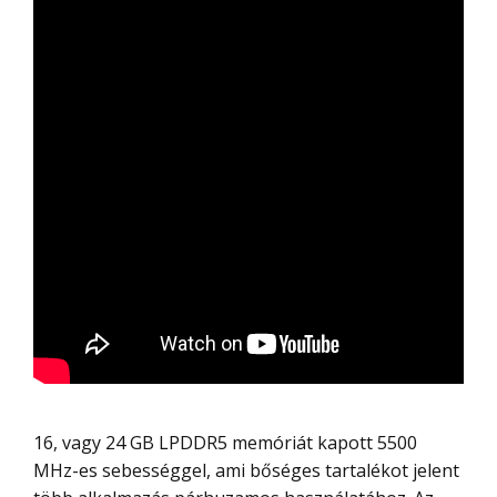
16, vagy 24 GB LPDDR5 memóriát kapott 5500
MHz-es sebességgel, ami bőséges tartalékot jelent