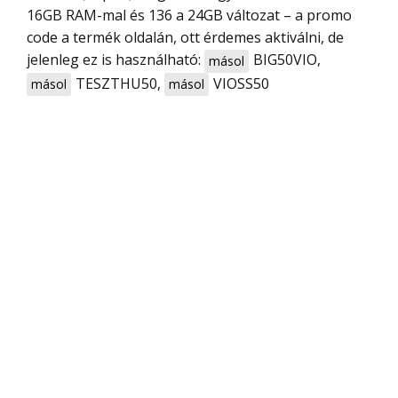
16GB RAM-mal és 136 a 24GB változat – a promo
code a termék oldalán, ott érdemes aktiválni, de
jelenleg ez is használható:
BIG50VIO
,
másol
TESZTHU50
,
VIOSS50
másol
másol