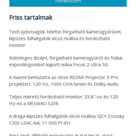
Friss tartalmak
Tech újdonságok: telefon forgatható kameragyűrűvel,
klipszes fülhallgatók olcsó riválisa és hordozható
monitor
Különleges dizájnt, forgatható kameragyűrűt és fizikai
exponálógombot kapott nubia Focus 2 Ultra 5G
A Xiaomi bemutatta az olcsó REDMI Projector 5 Pro
projektort: 120 Hz, 1000 CVIA lumen és Dolby Audio
Teljes méretű hordozható monitor: 23.8″-os és 120
Hz-es a MESWAO S238
A drága klipszes fülhallgatók olcsó riválisa: QCY Crossky
C30S LDAC-kal, 11 000 Ft-ért
Friss tech: állítható magasságú asztal teszt, olcsó