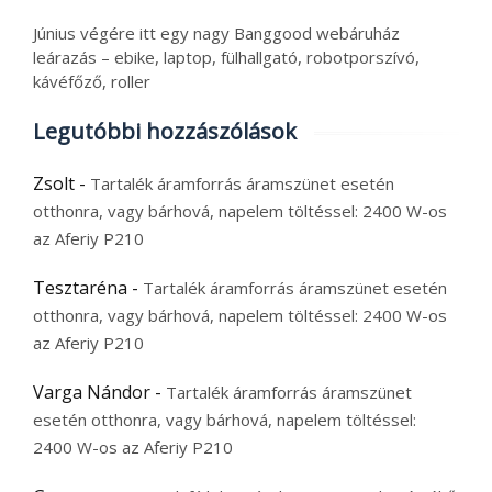
Június végére itt egy nagy Banggood webáruház
leárazás – ebike, laptop, fülhallgató, robotporszívó,
kávéfőző, roller
Legutóbbi hozzászólások
Zsolt
-
Tartalék áramforrás áramszünet esetén
otthonra, vagy bárhová, napelem töltéssel: 2400 W-os
az Aferiy P210
Tesztaréna
-
Tartalék áramforrás áramszünet esetén
otthonra, vagy bárhová, napelem töltéssel: 2400 W-os
az Aferiy P210
Varga Nándor
-
Tartalék áramforrás áramszünet
esetén otthonra, vagy bárhová, napelem töltéssel:
2400 W-os az Aferiy P210