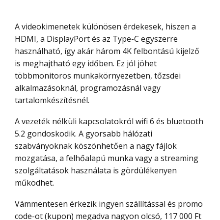
A videokimenetek különösen érdekesek, hiszen a
HDMI, a DisplayPort és az Type-C egyszerre
használható, így akár három 4K felbontású kijelző
is meghajtható egy időben. Ez jól jöhet
többmonitoros munkakörnyezetben, tőzsdei
alkalmazásoknál, programozásnál vagy
tartalomkészítésnél.
A vezeték nélküli kapcsolatokról wifi 6 és bluetooth
5.2 gondoskodik. A gyorsabb hálózati
szabványoknak köszönhetően a nagy fájlok
mozgatása, a felhőalapú munka vagy a streaming
szolgáltatások használata is gördülékenyen
működhet.
Vámmentesen érkezik ingyen szállítással és promo
code-ot (kupon) megadva nagyon olcsó, 117 000 Ft