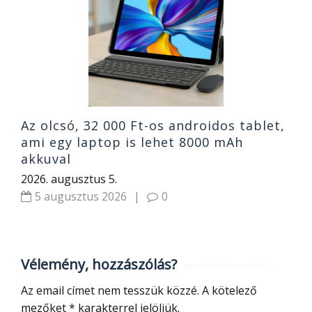
W
P
2
Az olcsó, 32 000 Ft-os androidos tablet,
ami egy laptop is lehet 8000 mAh
akkuval
2026. augusztus 5.
5 augusztus 2026
|
0
Vélemény, hozzászólás?
Az email címet nem tesszük közzé.
A kötelező
mezőket
*
karakterrel jelöljük.