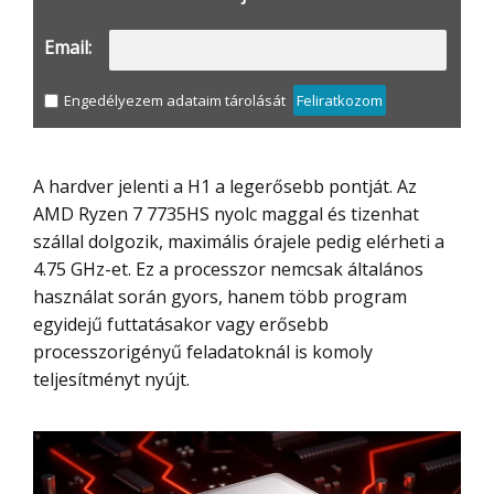
Email:
Engedélyezem adataim tárolását
Feliratkozom
A hardver jelenti a H1 a legerősebb pontját. Az
AMD Ryzen 7 7735HS nyolc maggal és tizenhat
szállal dolgozik, maximális órajele pedig elérheti a
4.75 GHz-et. Ez a processzor nemcsak általános
használat során gyors, hanem több program
egyidejű futtatásakor vagy erősebb
processzorigényű feladatoknál is komoly
teljesítményt nyújt.