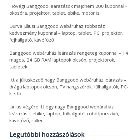
Hóvégi Banggood leárazások majdnem 200 kuponnal –
okosóra, projektor, tablet, ebike, motor is
Durva júliusi Banggood webáruház többszáz
kedvezmény kuponnal – laptop, tablet, PC, projektor,
fejhallgató, kávéfőző
Banggood webáruház leárazás rengeteg kuponnal – 14
magos, 24 GB RAM laptopok olcsón, projektorok,
tabletek
Itt a júliuskezdő nagy Banggood webáruház leárazás –
drága laptopok olcsón, TV hangszórók, fülhallgatók, PC-
k, stb.
Június végére itt egy nagy Banggood webáruház
leárazás – ebike, laptop, fülhallgató, robotporszívó,
kávéfőző, roller
Legutóbbi hozzászólások