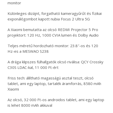
monitor
Különleges dizájnt, forgatható kameragyűrűt és fizikai
exponálógombot kapott nubia Focus 2 Ultra 5G
A Xiaomi bemutatta az olcsó REDMI Projector 5 Pro
projektort: 120 Hz, 1000 CVIA lumen és Dolby Audio
Teljes méretű hordozható monitor: 23.8″-os és 120
Hz-es a MESWAO S238
A drága klipszes fülhallgatók olcsó riválisa: QCY Crossky
C30S LDAC-kal, 11 000 Ft-ért
Friss tech: állítható magasságú asztal teszt, olcsó
tablet, ami egy laptop, tartalék áramforrás, 8580 mAh
Xiaomi
Az olcsó, 32 000 Ft-os androidos tablet, ami egy laptop
is lehet 8000 mAh akkuval