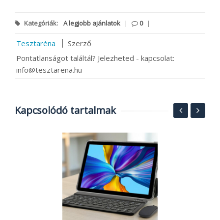
Kategóriák:
A legjobb ajánlatok
|
0
|
Tesztaréna
Szerző
Pontatlanságot találtál? Jelezheted - kapcsolat:
info@tesztarena.hu
Kapcsolódó tartalmak
Á
W
P
2