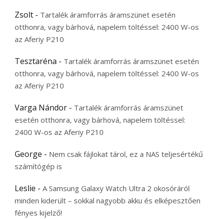
Zsolt
-
Tartalék áramforrás áramszünet esetén
otthonra, vagy bárhová, napelem töltéssel: 2400 W-os
az Aferiy P210
Tesztaréna
-
Tartalék áramforrás áramszünet esetén
otthonra, vagy bárhová, napelem töltéssel: 2400 W-os
az Aferiy P210
Varga Nándor
-
Tartalék áramforrás áramszünet
esetén otthonra, vagy bárhová, napelem töltéssel:
2400 W-os az Aferiy P210
George
-
Nem csak fájlokat tárol, ez a NAS teljesértékű
számítógép is
Leslie
-
A Samsung Galaxy Watch Ultra 2 okosóráról
minden kiderült – sokkal nagyobb akku és elképesztően
fényes kijelző!