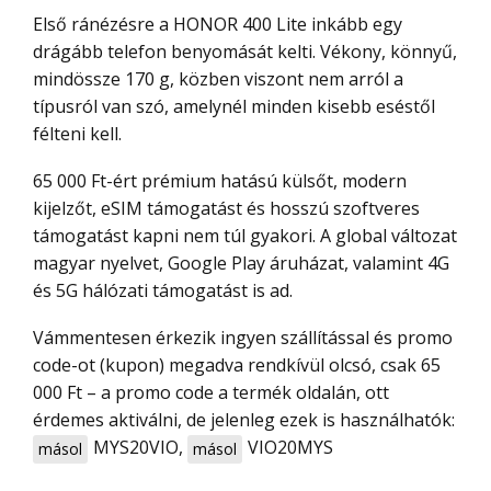
Első ránézésre a HONOR 400 Lite inkább egy
drágább telefon benyomását kelti. Vékony, könnyű,
mindössze 170 g, közben viszont nem arról a
típusról van szó, amelynél minden kisebb eséstől
félteni kell.
65 000 Ft-ért prémium hatású külsőt, modern
kijelzőt, eSIM támogatást és hosszú szoftveres
támogatást kapni nem túl gyakori. A global változat
magyar nyelvet, Google Play áruházat, valamint 4G
és 5G hálózati támogatást is ad.
Vámmentesen érkezik ingyen szállítással és promo
code-ot (kupon) megadva rendkívül olcsó, csak 65
000 Ft – a promo code a termék oldalán, ott
érdemes aktiválni, de jelenleg ezek is használhatók:
MYS20VIO
,
VIO20MYS
másol
másol