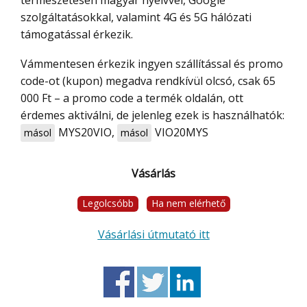
szolgáltatásokkal, valamint 4G és 5G hálózati
támogatással érkezik.
Vámmentesen érkezik ingyen szállítással és promo
code-ot (kupon) megadva rendkívül olcsó, csak 65
000 Ft – a promo code a termék oldalán, ott
érdemes aktiválni, de jelenleg ezek is használhatók:
MYS20VIO
,
VIO20MYS
másol
másol
Vásárlás
Legolcsóbb
Ha nem elérhető
Vásárlási útmutató itt