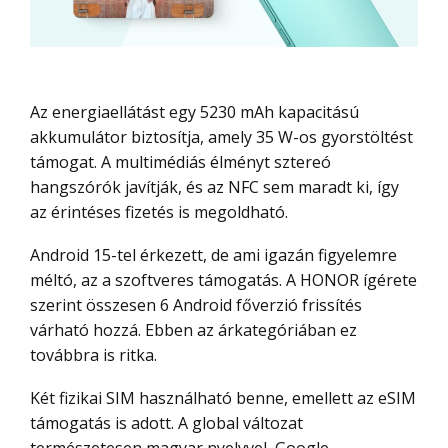
Az energiaellátást egy 5230 mAh kapacitású
akkumulátor biztosítja, amely 35 W-os gyorstöltést
támogat. A multimédiás élményt sztereó
hangszórók javítják, és az NFC sem maradt ki, így
az érintéses fizetés is megoldható.
Android 15-tel érkezett, de ami igazán figyelemre
méltó, az a szoftveres támogatás. A HONOR ígérete
szerint összesen 6 Android főverzió frissítés
várható hozzá. Ebben az árkategóriában ez
továbbra is ritka.
Két fizikai SIM használható benne, emellett az eSIM
támogatás is adott. A global változat
természetesen magyar nyelvvel, Google