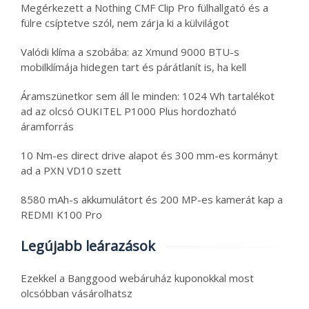
Megérkezett a Nothing CMF Clip Pro fülhallgató és a
fülre csíptetve szól, nem zárja ki a külvilágot
Valódi klíma a szobába: az Xmund 9000 BTU-s
mobilklímája hidegen tart és párátlanít is, ha kell
Áramszünetkor sem áll le minden: 1024 Wh tartalékot
ad az olcsó OUKITEL P1000 Plus hordozható
áramforrás
10 Nm-es direct drive alapot és 300 mm-es kormányt
ad a PXN VD10 szett
8580 mAh-s akkumulátort és 200 MP-es kamerát kap a
REDMI K100 Pro
Legújabb leárazások
Ezekkel a Banggood webáruház kuponokkal most
olcsóbban vásárolhatsz