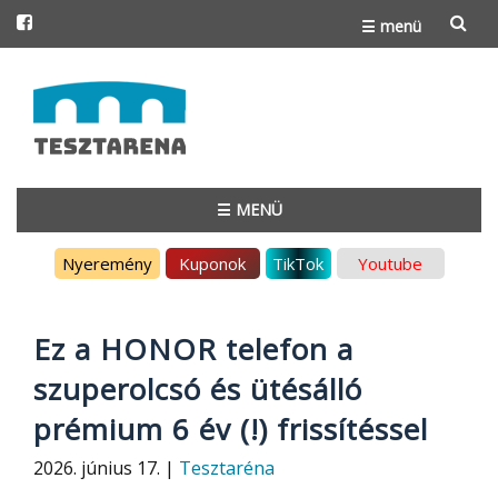
☰ menü
Skip
to
content
☰ MENÜ
Skip
Nyeremény
Kuponok
TikTok
Youtube
to
content
Ez a HONOR telefon a
szuperolcsó és ütésálló
prémium 6 év (!) frissítéssel
2026. június 17. |
Tesztaréna