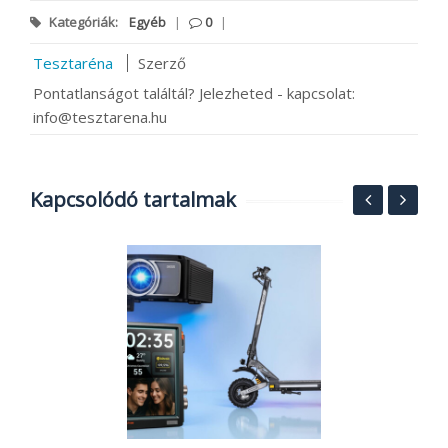
Kategóriák:
Egyéb
|
0
|
Tesztaréna
Szerző
Pontatlanságot találtál? Jelezheted - kapcsolat:
info@tesztarena.hu
Kapcsolódó tartalmak
S
h
o
2