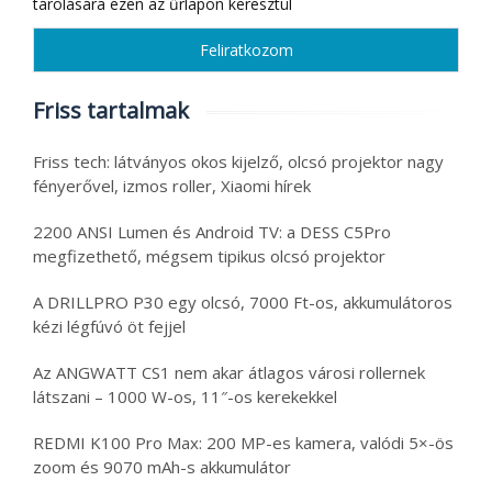
tárolására ezen az űrlapon keresztül
Friss tartalmak
Friss tech: látványos okos kijelző, olcsó projektor nagy
fényerővel, izmos roller, Xiaomi hírek
2200 ANSI Lumen és Android TV: a DESS C5Pro
megfizethető, mégsem tipikus olcsó projektor
A DRILLPRO P30 egy olcsó, 7000 Ft-os, akkumulátoros
kézi légfúvó öt fejjel
Az ANGWATT CS1 nem akar átlagos városi rollernek
látszani – 1000 W-os, 11″-os kerekekkel
REDMI K100 Pro Max: 200 MP-es kamera, valódi 5×-ös
zoom és 9070 mAh-s akkumulátor