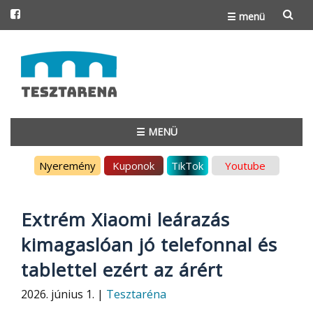
☰ menü
Skip
to
content
☰ MENÜ
Skip
Nyeremény
Kuponok
TikTok
Youtube
to
content
Extrém Xiaomi leárazás
kimagaslóan jó telefonnal és
tablettel ezért az árért
2026. június 1. |
Tesztaréna