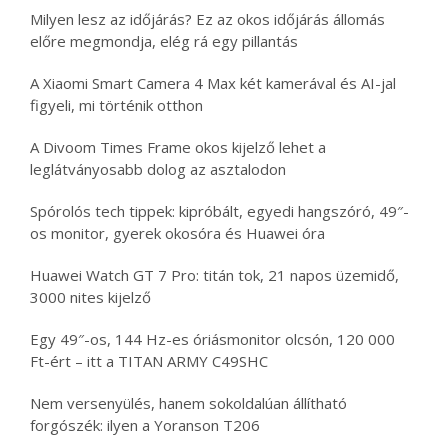
Milyen lesz az időjárás? Ez az okos időjárás állomás
előre megmondja, elég rá egy pillantás
A Xiaomi Smart Camera 4 Max két kamerával és AI-jal
figyeli, mi történik otthon
A Divoom Times Frame okos kijelző lehet a
leglátványosabb dolog az asztalodon
Spórolós tech tippek: kipróbált, egyedi hangszóró, 49″-
os monitor, gyerek okosóra és Huawei óra
Huawei Watch GT 7 Pro: titán tok, 21 napos üzemidő,
3000 nites kijelző
Egy 49″-os, 144 Hz-es óriásmonitor olcsón, 120 000
Ft-ért – itt a TITAN ARMY C49SHC
Nem versenyülés, hanem sokoldalúan állítható
forgószék: ilyen a Yoranson T206