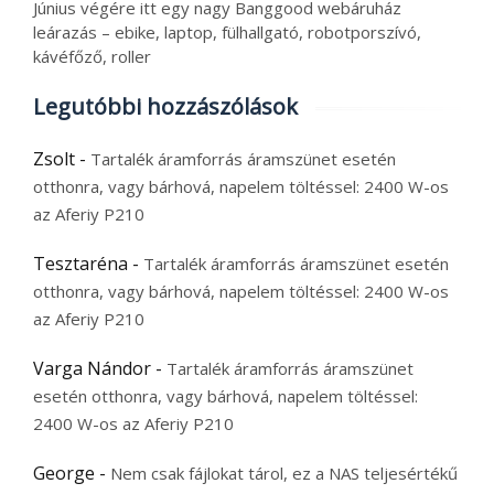
Június végére itt egy nagy Banggood webáruház
leárazás – ebike, laptop, fülhallgató, robotporszívó,
kávéfőző, roller
Legutóbbi hozzászólások
Zsolt
-
Tartalék áramforrás áramszünet esetén
otthonra, vagy bárhová, napelem töltéssel: 2400 W-os
az Aferiy P210
Tesztaréna
-
Tartalék áramforrás áramszünet esetén
otthonra, vagy bárhová, napelem töltéssel: 2400 W-os
az Aferiy P210
Varga Nándor
-
Tartalék áramforrás áramszünet
esetén otthonra, vagy bárhová, napelem töltéssel:
2400 W-os az Aferiy P210
George
-
Nem csak fájlokat tárol, ez a NAS teljesértékű