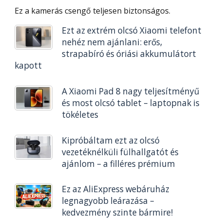
Ez a kamerás csengő teljesen biztonságos.
Ezt az extrém olcsó Xiaomi telefont
nehéz nem ajánlani: erős,
strapabíró és óriási akkumulátort
kapott
A Xiaomi Pad 8 nagy teljesítményű
és most olcsó tablet – laptopnak is
tökéletes
Kipróbáltam ezt az olcsó
vezetéknélküli fülhallgatót és
ajánlom – a filléres prémium
Ez az AliExpress webáruház
legnagyobb leárazása –
kedvezmény szinte bármire!