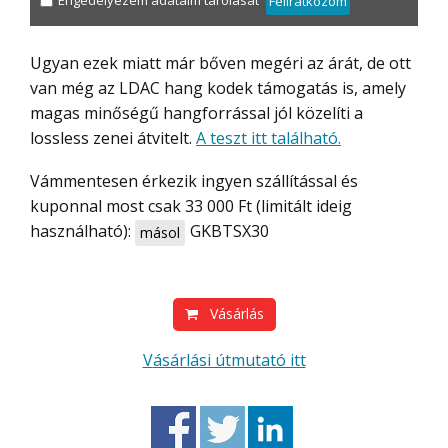
Engedélyezem adataim tárolását
Feliratkozom
Ugyan ezek miatt már bőven megéri az árát, de ott
van még az LDAC hang kodek támogatás is, amely
magas minőségű hangforrással jól közelíti a
lossless zenei átvitelt.
A teszt itt található.
Vámmentesen érkezik ingyen szállítással és
kuponnal most csak 33 000 Ft (limitált ideig
használható):
GKBTSX30
másol
Vásárlás
Vásárlási útmutató itt