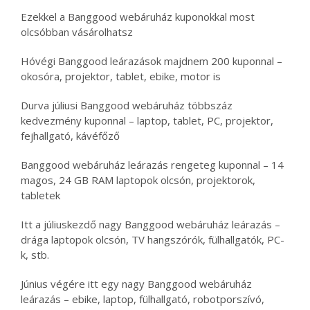
Ezekkel a Banggood webáruház kuponokkal most
olcsóbban vásárolhatsz
Hóvégi Banggood leárazások majdnem 200 kuponnal –
okosóra, projektor, tablet, ebike, motor is
Durva júliusi Banggood webáruház többszáz
kedvezmény kuponnal – laptop, tablet, PC, projektor,
fejhallgató, kávéfőző
Banggood webáruház leárazás rengeteg kuponnal – 14
magos, 24 GB RAM laptopok olcsón, projektorok,
tabletek
Itt a júliuskezdő nagy Banggood webáruház leárazás –
drága laptopok olcsón, TV hangszórók, fülhallgatók, PC-
k, stb.
Június végére itt egy nagy Banggood webáruház
leárazás – ebike, laptop, fülhallgató, robotporszívó,