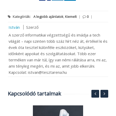
Kategóriák:
A legjobb ajánlatok
,
Kiemelt
|
0
|
István
Szerző
A szerző informatikai végzettségű és imádja a tech
világát – napi szinten több száz hírt néz át, értékel ki és
évek óta tesztel különféle eszközöket, kütyüket,
időnként appokat és szolgáltatásokat. Több ezer
terméken van már túl, így van némi rálátása arra, mi az,
ami tényleg megéri, és mi az, amit jobb elkerülni.
Kapcsolat: istvan@tesztarena.hu
Kapcsolódó tartalmak
1