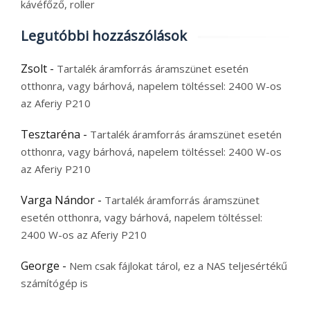
kávéfőző, roller
Legutóbbi hozzászólások
Zsolt
-
Tartalék áramforrás áramszünet esetén
otthonra, vagy bárhová, napelem töltéssel: 2400 W-os
az Aferiy P210
Tesztaréna
-
Tartalék áramforrás áramszünet esetén
otthonra, vagy bárhová, napelem töltéssel: 2400 W-os
az Aferiy P210
Varga Nándor
-
Tartalék áramforrás áramszünet
esetén otthonra, vagy bárhová, napelem töltéssel:
2400 W-os az Aferiy P210
George
-
Nem csak fájlokat tárol, ez a NAS teljesértékű
számítógép is