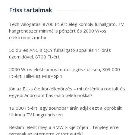
Friss tartalmak
Tech válogatás: 8700 Ft-ért elég komoly fülhallgató, TV
hangrendszer minimális pénzért és 2000 W-os
elektromos motor
50 dB-es ANC-s QCY fülhallgató appal és 11 órás
üzemidővel, 8700 Ft-ért
2000 W-os elektromos motor egész olcsón, 303 000
Ft-ért: HillMiles MilePop 1
Jön az EU-s életkor-ellenőrzés – mi történik a rootolt és
egyedi Androidot használó telefonokkal?
19 000 Ft-ért, egy soundbar árán adják ezt a kipróbált
Ultimea TV hangrendszert
Reklám jelent meg a BMW-k kijelzőjén – tényleg erre
tartanak az internetre kötött autók?