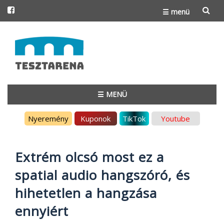
☰ menü
Skip
to
content
☰ MENÜ
Skip
Nyeremény
Kuponok
TikTok
Youtube
to
content
Extrém olcsó most ez a
spatial audio hangszóró, és
hihetetlen a hangzása
ennyiért