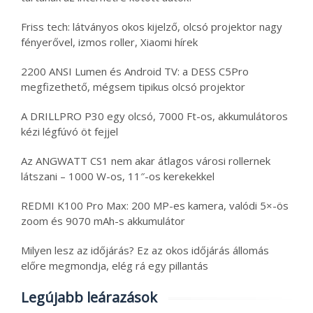
Friss tech: látványos okos kijelző, olcsó projektor nagy
fényerővel, izmos roller, Xiaomi hírek
2200 ANSI Lumen és Android TV: a DESS C5Pro
megfizethető, mégsem tipikus olcsó projektor
A DRILLPRO P30 egy olcsó, 7000 Ft-os, akkumulátoros
kézi légfúvó öt fejjel
Az ANGWATT CS1 nem akar átlagos városi rollernek
látszani – 1000 W-os, 11″-os kerekekkel
REDMI K100 Pro Max: 200 MP-es kamera, valódi 5×-ös
zoom és 9070 mAh-s akkumulátor
Milyen lesz az időjárás? Ez az okos időjárás állomás
előre megmondja, elég rá egy pillantás
Legújabb leárazások