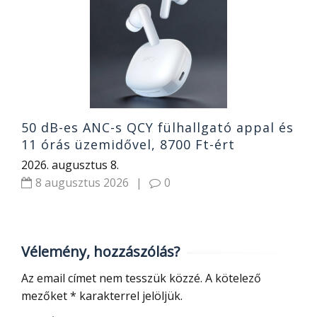
g
e
h
2
50 dB-es ANC-s QCY fülhallgató appal és
11 órás üzemidővel, 8700 Ft-ért
2026. augusztus 8.
8 augusztus 2026
|
0
Vélemény, hozzászólás?
Az email címet nem tesszük közzé.
A kötelező
mezőket
*
karakterrel jelöljük.