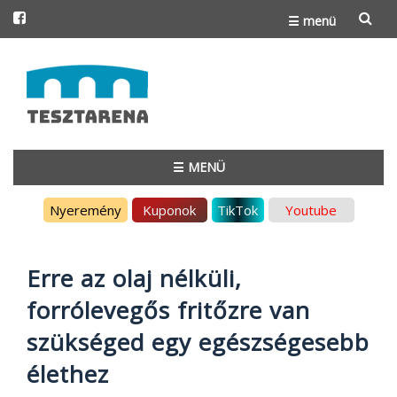
☰ menü
Skip
to
content
☰ MENÜ
Skip
Nyeremény
Kuponok
TikTok
Youtube
to
content
Erre az olaj nélküli,
forrólevegős fritőzre van
szükséged egy egészségesebb
élethez