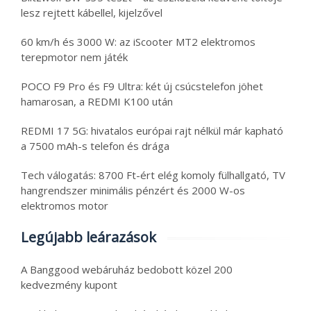
lesz rejtett kábellel, kijelzővel
60 km/h és 3000 W: az iScooter MT2 elektromos
terepmotor nem játék
POCO F9 Pro és F9 Ultra: két új csúcstelefon jöhet
hamarosan, a REDMI K100 után
REDMI 17 5G: hivatalos európai rajt nélkül már kapható
a 7500 mAh-s telefon és drága
Tech válogatás: 8700 Ft-ért elég komoly fülhallgató, TV
hangrendszer minimális pénzért és 2000 W-os
elektromos motor
Legújabb leárazások
A Banggood webáruház bedobott közel 200
kedvezmény kupont