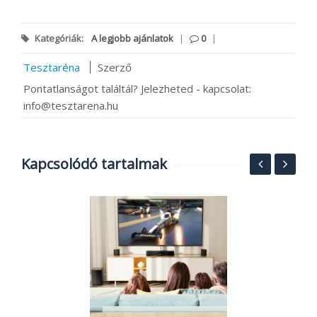
Kategóriák:
A legjobb ajánlatok
|
0
|
Tesztaréna
Szerző
Pontatlanságot találtál? Jelezheted - kapcsolat:
info@tesztarena.hu
Kapcsolódó tartalmak
S
O
ó
B
2