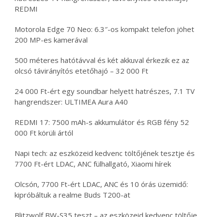
REDMI
Motorola Edge 70 Neo: 6.3″-os kompakt telefon jöhet
200 MP-es kamerával
500 méteres hatótávval és két akkuval érkezik ez az
olcsó távirányítós etetőhajó – 32 000 Ft
24 000 Ft-ért egy soundbar helyett hatrészes, 7.1 TV
hangrendszer: ULTIMEA Aura A40
REDMI 17: 7500 mAh-s akkumulátor és RGB fény 52
000 Ft körüli ártól
Napi tech: az eszközeid kedvenc töltőjének tesztje és
7700 Ft-ért LDAC, ANC fülhallgató, Xiaomi hírek
Olcsón, 7700 Ft-ért LDAC, ANC és 10 órás üzemidő:
kipróbáltuk a realme Buds T200-at
Blitzwolf BW-S35 teszt – az eszközeid kedvenc töltője