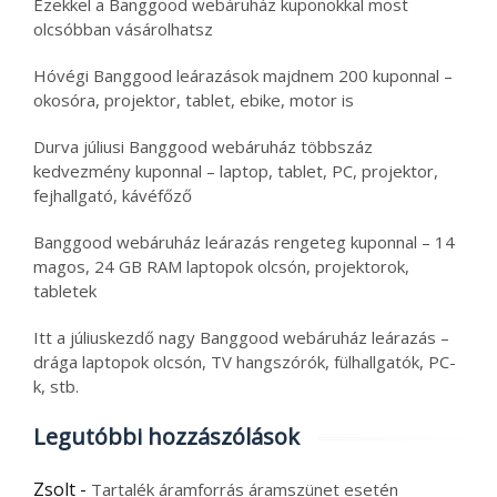
Ezekkel a Banggood webáruház kuponokkal most
olcsóbban vásárolhatsz
Hóvégi Banggood leárazások majdnem 200 kuponnal –
okosóra, projektor, tablet, ebike, motor is
Durva júliusi Banggood webáruház többszáz
kedvezmény kuponnal – laptop, tablet, PC, projektor,
fejhallgató, kávéfőző
Banggood webáruház leárazás rengeteg kuponnal – 14
magos, 24 GB RAM laptopok olcsón, projektorok,
tabletek
Itt a júliuskezdő nagy Banggood webáruház leárazás –
drága laptopok olcsón, TV hangszórók, fülhallgatók, PC-
k, stb.
Legutóbbi hozzászólások
Zsolt
-
Tartalék áramforrás áramszünet esetén