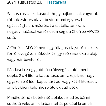
2024. augusztus 23. |
Tesztaréna
Sajnos rossz szokásunk, hogy hajlamosak vagyunk
túl sok zsírt és olajat bevinni, ami egyrészt
egészségtelen, másrészt a testalkatunkra is
negatív hatással van és ezen segít a Chefree AFW20
sütő.
A Chefree AFW20 nem egy átlagos olajsütő, mert ez
forró levegővel működik és így szó sincs extra olaj,
vagy zsír bevitelről.
Ráadásul ez egy jobb forrólevegős sütő, mert
dupla, 2 x 4 liter a kapacitása, ami azt jelenti hogy
egyszerre 8 liter kapacitást ad, vagy két 4 litereset,
amelyekben különböző ételek süthetők.
Mindkettőhöz betekintő ablakot is ad és bármi
süthető vele, ami olajban, tehát például krumpli,