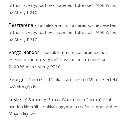
otthonra, vagy bárhová, napelem töltéssel: 2400 W-os
az Aferiy P210
Tesztaréna
-
Tartalék áramforrás áramszünet esetén
otthonra, vagy bárhová, napelem töltéssel: 2400 W-os
az Aferiy P210
Varga Nándor
-
Tartalék áramforrás áramszünet
esetén otthonra, vagy bárhová, napelem töltéssel:
2400 W-os az Aferiy P210
George
-
Nem csak fájlokat tárol, ez a NAS teljesértékű
számítógép is
Leslie
-
A Samsung Galaxy Watch Ultra 2 okosóráról
minden kiderült – sokkal nagyobb akku és elképesztően
fényes kijelző!