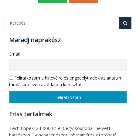
Maradj naprakész
Email
Feliratkozom a hírlevélre és engedélyt adok az adataim
tárolására ezen az űrlapon keresztül
Friss tartalmak
Tech tippek: 24 000 Ft-ért egy soundbar helyett
hatrészes TV hangrendszer, távirányítós etetőhajó,