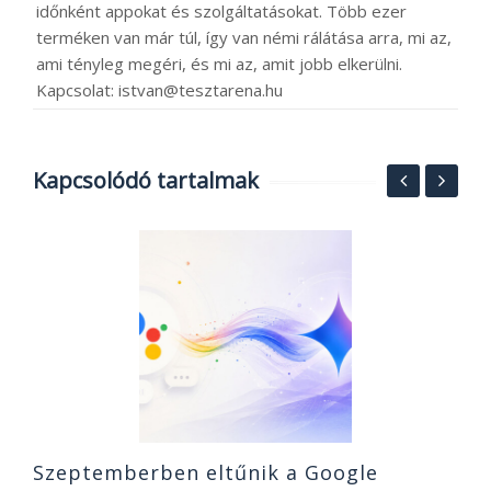
időnként appokat és szolgáltatásokat. Több ezer
terméken van már túl, így van némi rálátása arra, mi az,
ami tényleg megéri, és mi az, amit jobb elkerülni.
Kapcsolat: istvan@tesztarena.hu
Kapcsolódó tartalmak
s
8
N
2
Szeptemberben eltűnik a Google