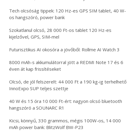
Tech olcsóság tippek: 120 Hz-es GPS SIM tablet, 40 W-
os hangszóró, power bank
Szokatlanul olcsó, 28 000 Ft-os tablet 120 Hz-es
kijelzővel, GPS, SIM-mel
Futurisztikus AI okosóra a jövőből: Rollme AI Watch 3
8000 mAh-s akkumulátorral jött a REDMI Note 17 és 6
éven át kap frissítéseket
Olcsó, de jól felszerelt: 44 000 Ft a 190 kg-ig terhelhető
InnoExpo SUP teljes szettje
40 W és 15 óra 10 000 Ft-ért: nagyon olcsó bluetooth
hangszóró a SOUNARC R1
Kicsi, könnyű, 330 grammos, mégis 100W-os, 14 000
mAh power bank: BlitzWolf BW-P23