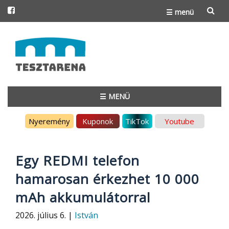
☰ menü
Skip
to
content
☰ MENÜ
Skip
Nyeremény
Kuponok
TikTok
Youtube
to
content
Egy REDMI telefon
hamarosan érkezhet 10 000
mAh akkumulátorral
2026. július 6. |
István