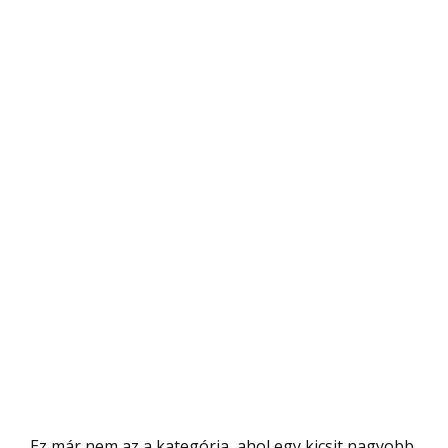
Ez már nem az a kategória, ahol egy kicsit nagyobb