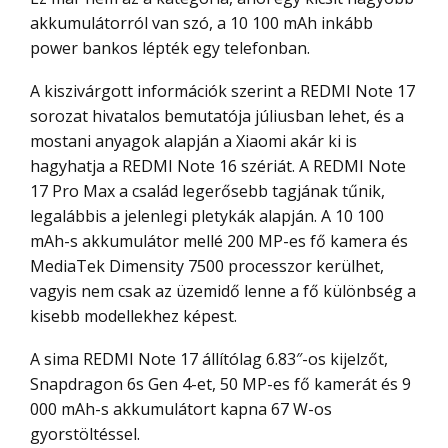
akkumulátorról van szó, a 10 100 mAh inkább
power bankos lépték egy telefonban.
A kiszivárgott információk szerint a REDMI Note 17
sorozat hivatalos bemutatója júliusban lehet, és a
mostani anyagok alapján a Xiaomi akár ki is
hagyhatja a REDMI Note 16 szériát. A REDMI Note
17 Pro Max a család legerősebb tagjának tűnik,
legalábbis a jelenlegi pletykák alapján. A 10 100
mAh-s akkumulátor mellé 200 MP-es fő kamera és
MediaTek Dimensity 7500 processzor kerülhet,
vagyis nem csak az üzemidő lenne a fő különbség a
kisebb modellekhez képest.
A sima REDMI Note 17 állítólag 6.83″-os kijelzőt,
Snapdragon 6s Gen 4-et, 50 MP-es fő kamerát és 9
000 mAh-s akkumulátort kapna 67 W-os
gyorstöltéssel.