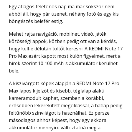
Egy átlagos telefonos nap ma már sokszor nem
abból áll, hogy pár üzenet, néhány fotó és egy kis
böngészés belefér estig.
Mehet rajta navigáció, mobilnet, videó, játék,
közösségi appok, közben pedig ott van a kérdés,
hogy kell-e délután töltőt keresni. A REDMI Note 17
Pro Max ezért kapott most külön figyelmet, mert a
hírek szerint 10 100 mAh-s akkumulátor kerülhet
bele.
A kiszivárgott képek alapján a REDMI Note 17 Pro
Max lapos kijelzőt és kisebb, téglalap alakú
kameramodult kaphat, szemben a korábbi,
erősebben lekerekített megoldással, a hátlap pedig
feltűnőbb színvilágot is használhat. Ez persze
másodlagos ahhoz képest, hogy egy ekkora
akkumulátor mennyire változtatná meg a