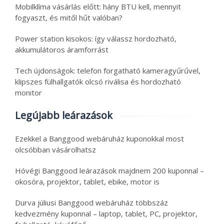
Mobilklíma vásárlás előtt: hány BTU kell, mennyit
fogyaszt, és mitől hűt valóban?
Power station kisokos: így válassz hordozható,
akkumulátoros áramforrást
Tech újdonságok: telefon forgatható kameragyűrűvel,
klipszes fülhallgatók olcsó riválisa és hordozható
monitor
Legújabb leárazások
Ezekkel a Banggood webáruház kuponokkal most
olcsóbban vásárolhatsz
Hóvégi Banggood leárazások majdnem 200 kuponnal –
okosóra, projektor, tablet, ebike, motor is
Durva júliusi Banggood webáruház többszáz
kedvezmény kuponnal – laptop, tablet, PC, projektor,