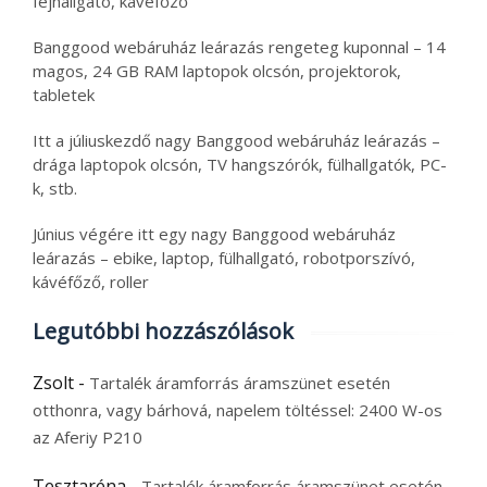
fejhallgató, kávéfőző
Banggood webáruház leárazás rengeteg kuponnal – 14
magos, 24 GB RAM laptopok olcsón, projektorok,
tabletek
Itt a júliuskezdő nagy Banggood webáruház leárazás –
drága laptopok olcsón, TV hangszórók, fülhallgatók, PC-
k, stb.
Június végére itt egy nagy Banggood webáruház
leárazás – ebike, laptop, fülhallgató, robotporszívó,
kávéfőző, roller
Legutóbbi hozzászólások
Zsolt
-
Tartalék áramforrás áramszünet esetén
otthonra, vagy bárhová, napelem töltéssel: 2400 W-os
az Aferiy P210
Tesztaréna
-
Tartalék áramforrás áramszünet esetén