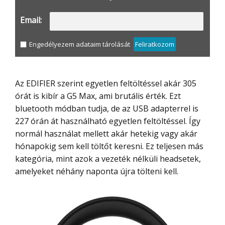
Email:
Engedélyezem adataim tárolását
Feliratkozom
Az EDIFIER szerint egyetlen feltöltéssel akár 305
órát is kibír a G5 Max, ami brutális érték. Ezt
bluetooth módban tudja, de az USB adapterrel is
227 órán át használható egyetlen feltöltéssel. Így
normál használat mellett akár hetekig vagy akár
hónapokig sem kell töltőt keresni. Ez teljesen más
kategória, mint azok a vezeték nélküli headsetek,
amelyeket néhány naponta újra tölteni kell.