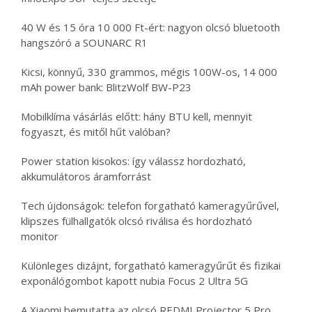
40 W és 15 óra 10 000 Ft-ért: nagyon olcsó bluetooth
hangszóró a SOUNARC R1
Kicsi, könnyű, 330 grammos, mégis 100W-os, 14 000
mAh power bank: BlitzWolf BW-P23
Mobilklíma vásárlás előtt: hány BTU kell, mennyit
fogyaszt, és mitől hűt valóban?
Power station kisokos: így válassz hordozható,
akkumulátoros áramforrást
Tech újdonságok: telefon forgatható kameragyűrűvel,
klipszes fülhallgatók olcsó riválisa és hordozható
monitor
Különleges dizájnt, forgatható kameragyűrűt és fizikai
exponálógombot kapott nubia Focus 2 Ultra 5G
A Xiaomi bemutatta az olcsó REDMI Projector 5 Pro