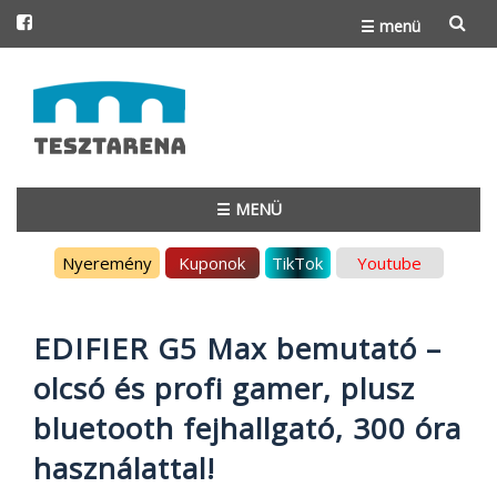
☰ menü
Skip
to
content
☰ MENÜ
Skip
Nyeremény
Kuponok
TikTok
Youtube
to
content
EDIFIER G5 Max bemutató –
olcsó és profi gamer, plusz
bluetooth fejhallgató, 300 óra
használattal!