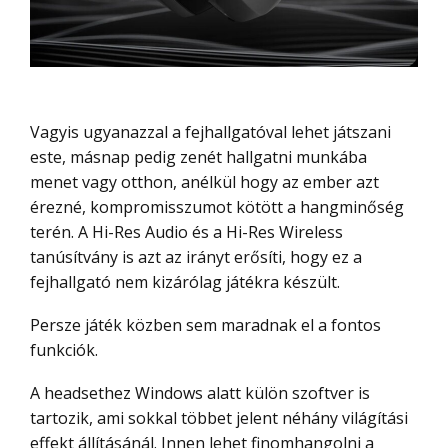
Vagyis ugyanazzal a fejhallgatóval lehet játszani
este, másnap pedig zenét hallgatni munkába
menet vagy otthon, anélkül hogy az ember azt
érezné, kompromisszumot kötött a hangminőség
terén. A Hi-Res Audio és a Hi-Res Wireless
tanúsítvány is azt az irányt erősíti, hogy ez a
fejhallgató nem kizárólag játékra készült.
Persze játék közben sem maradnak el a fontos
funkciók.
A headsethez Windows alatt külön szoftver is
tartozik, ami sokkal többet jelent néhány világítási
effekt állításánál. Innen lehet finomhangolni a