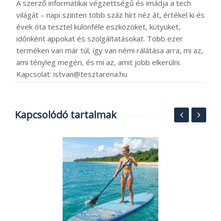
A szerző informatikai végzettségű és imádja a tech
világát – napi szinten több száz hírt néz át, értékel ki és
évek óta tesztel különféle eszközöket, kütyüket,
időnként appokat és szolgáltatásokat. Több ezer
terméken van már túl, így van némi rálátása arra, mi az,
ami tényleg megéri, és mi az, amit jobb elkerülni.
Kapcsolat: istvan@tesztarena.hu
Kapcsolódó tartalmak
K
1
B
2