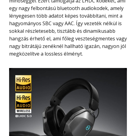
minőséggel. Ezért támogatja az LHDC kodeket, ami
egy nagy felbontású bluetooth audiokodek, amely
lényegesen több adatot képes továbbítani, mint a
hagyományos SBC vagy AAC. Így vezeték nélkül is
sokkal részletesebb, tisztább és dinamikusabb
hangzás érhető el, ami főleg veszteségmentes vagy
nagy bitrátájú zenéknél hallható igazán, nagyon jól
megközelítve a lossless élményt.