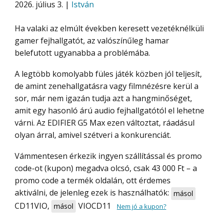
2026. július 3. |
István
Ha valaki az elmúlt években keresett vezetéknélküli
gamer fejhallgatót, az valószínűleg hamar
belefutott ugyanabba a problémába.
A legtöbb komolyabb füles játék közben jól teljesít,
de amint zenehallgatásra vagy filmnézésre kerül a
sor, már nem igazán tudja azt a hangminőséget,
amit egy hasonló árú audio fejhallgatótól el lehetne
várni. Az EDIFIER G5 Max ezen változtat, ráadásul
olyan árral, amivel szétveri a konkurenciát.
Vámmentesen érkezik ingyen szállítással és promo
code-ot (kupon) megadva olcsó, csak 43 000 Ft – a
promo code a termék oldalán, ott érdemes
aktiválni, de jelenleg ezek is használhatók:
másol
CD11VIO
,
VIOCD11
másol
Nem jó a kupon?