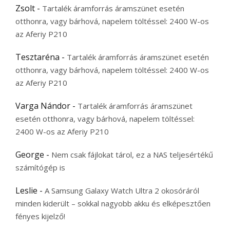
Zsolt
-
Tartalék áramforrás áramszünet esetén
otthonra, vagy bárhová, napelem töltéssel: 2400 W-os
az Aferiy P210
Tesztaréna
-
Tartalék áramforrás áramszünet esetén
otthonra, vagy bárhová, napelem töltéssel: 2400 W-os
az Aferiy P210
Varga Nándor
-
Tartalék áramforrás áramszünet
esetén otthonra, vagy bárhová, napelem töltéssel:
2400 W-os az Aferiy P210
George
-
Nem csak fájlokat tárol, ez a NAS teljesértékű
számítógép is
Leslie
-
A Samsung Galaxy Watch Ultra 2 okosóráról
minden kiderült – sokkal nagyobb akku és elképesztően
fényes kijelző!