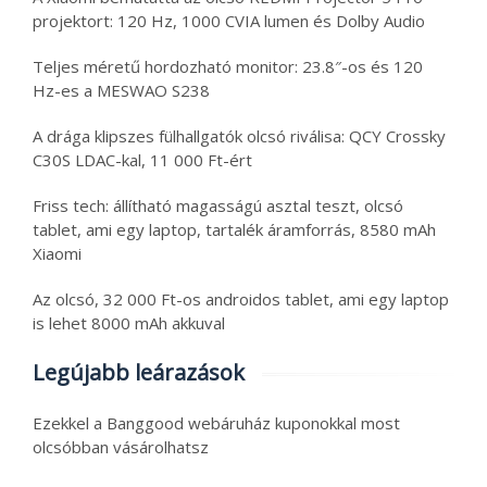
projektort: 120 Hz, 1000 CVIA lumen és Dolby Audio
Teljes méretű hordozható monitor: 23.8″-os és 120
Hz-es a MESWAO S238
A drága klipszes fülhallgatók olcsó riválisa: QCY Crossky
C30S LDAC-kal, 11 000 Ft-ért
Friss tech: állítható magasságú asztal teszt, olcsó
tablet, ami egy laptop, tartalék áramforrás, 8580 mAh
Xiaomi
Az olcsó, 32 000 Ft-os androidos tablet, ami egy laptop
is lehet 8000 mAh akkuval
Legújabb leárazások
Ezekkel a Banggood webáruház kuponokkal most
olcsóbban vásárolhatsz