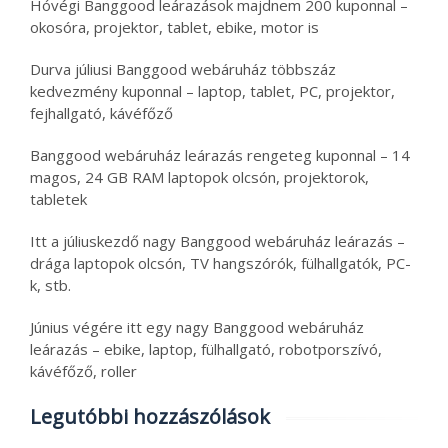
Hóvégi Banggood leárazások majdnem 200 kuponnal –
okosóra, projektor, tablet, ebike, motor is
Durva júliusi Banggood webáruház többszáz
kedvezmény kuponnal – laptop, tablet, PC, projektor,
fejhallgató, kávéfőző
Banggood webáruház leárazás rengeteg kuponnal – 14
magos, 24 GB RAM laptopok olcsón, projektorok,
tabletek
Itt a júliuskezdő nagy Banggood webáruház leárazás –
drága laptopok olcsón, TV hangszórók, fülhallgatók, PC-
k, stb.
Június végére itt egy nagy Banggood webáruház
leárazás – ebike, laptop, fülhallgató, robotporszívó,
kávéfőző, roller
Legutóbbi hozzászólások