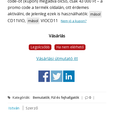
code-ot (kupon) megadva olcsó, csak 43 000 Ft – a
promo code a termék oldalán, ott érdemes
aktiválni, de jelenleg ezek is használhatók:
másol
CD11VIO
,
VIOCD11
másol
Nem jó a kupon?
Vásárlás
Legolcsóbb
Ha nem elérhető
Vásárlási útmutató itt
Kategóriák:
Bemutatók
,
Fül és fejhallgatók
|
0
|
István
Szerző