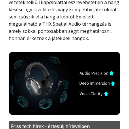
vezetéknélküli kapcsolattal észrevehetetlen a hang
késése, így lövöldözős vagy kompetitív játékoknál
sem csúszik el a hang a képtől. Emellett
megtalálható a THX Spatial Audio térhangzás is,
amely sokkal pontosabban segít meghatározni,
honnan érkeznek a játékbeli hangok.
Friss tech hírek - értesülj hírlevélben