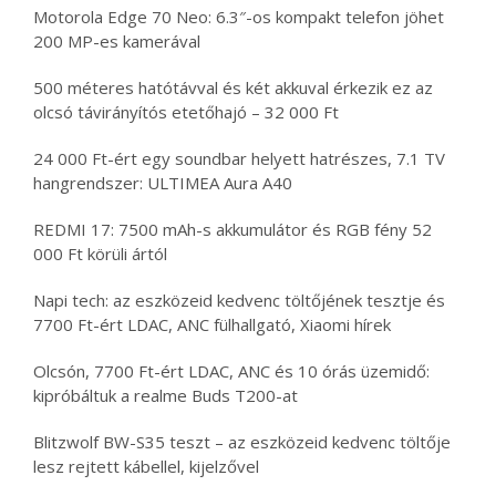
Motorola Edge 70 Neo: 6.3″-os kompakt telefon jöhet
200 MP-es kamerával
500 méteres hatótávval és két akkuval érkezik ez az
olcsó távirányítós etetőhajó – 32 000 Ft
24 000 Ft-ért egy soundbar helyett hatrészes, 7.1 TV
hangrendszer: ULTIMEA Aura A40
REDMI 17: 7500 mAh-s akkumulátor és RGB fény 52
000 Ft körüli ártól
Napi tech: az eszközeid kedvenc töltőjének tesztje és
7700 Ft-ért LDAC, ANC fülhallgató, Xiaomi hírek
Olcsón, 7700 Ft-ért LDAC, ANC és 10 órás üzemidő:
kipróbáltuk a realme Buds T200-at
Blitzwolf BW-S35 teszt – az eszközeid kedvenc töltője
lesz rejtett kábellel, kijelzővel