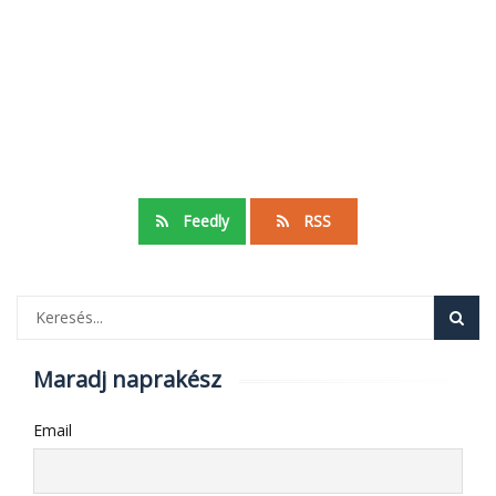
Feedly
RSS
Maradj naprakész
Email