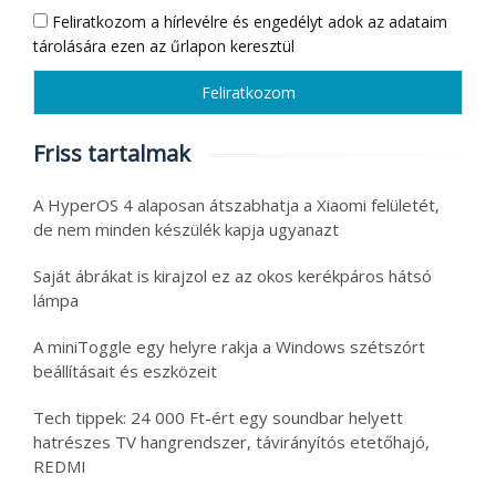
Feliratkozom a hírlevélre és engedélyt adok az adataim
tárolására ezen az űrlapon keresztül
Friss tartalmak
A HyperOS 4 alaposan átszabhatja a Xiaomi felületét,
de nem minden készülék kapja ugyanazt
Saját ábrákat is kirajzol ez az okos kerékpáros hátsó
lámpa
A miniToggle egy helyre rakja a Windows szétszórt
beállításait és eszközeit
Tech tippek: 24 000 Ft-ért egy soundbar helyett
hatrészes TV hangrendszer, távirányítós etetőhajó,
REDMI