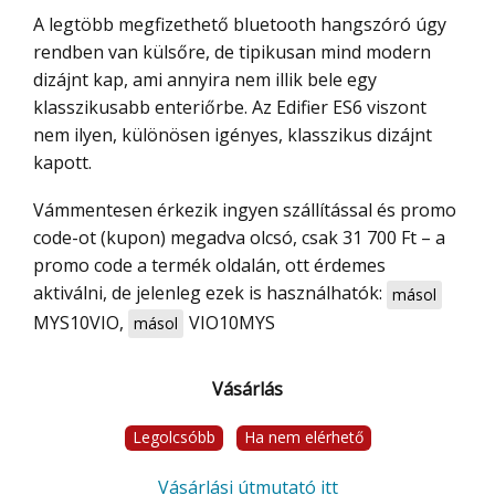
A legtöbb megfizethető bluetooth hangszóró úgy
rendben van külsőre, de tipikusan mind modern
dizájnt kap, ami annyira nem illik bele egy
klasszikusabb enteriőrbe. Az Edifier ES6 viszont
nem ilyen, különösen igényes, klasszikus dizájnt
kapott.
Vámmentesen érkezik ingyen szállítással és promo
code-ot (kupon) megadva olcsó, csak 31 700 Ft – a
promo code a termék oldalán, ott érdemes
aktiválni, de jelenleg ezek is használhatók:
másol
MYS10VIO
,
VIO10MYS
másol
Vásárlás
Legolcsóbb
Ha nem elérhető
Vásárlási útmutató itt