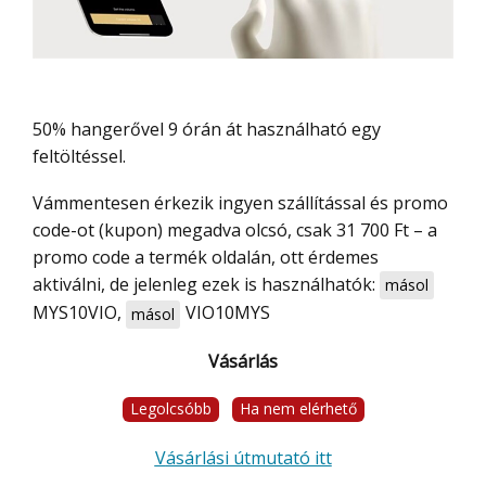
50% hangerővel 9 órán át használható egy
feltöltéssel.
Vámmentesen érkezik ingyen szállítással és promo
code-ot (kupon) megadva olcsó, csak 31 700 Ft – a
promo code a termék oldalán, ott érdemes
aktiválni, de jelenleg ezek is használhatók:
másol
MYS10VIO
,
VIO10MYS
másol
Vásárlás
Legolcsóbb
Ha nem elérhető
Vásárlási útmutató itt