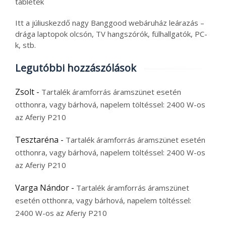
tabletek
Itt a júliuskezdő nagy Banggood webáruház leárazás –
drága laptopok olcsón, TV hangszórók, fülhallgatók, PC-
k, stb.
Legutóbbi hozzászólások
Zsolt
-
Tartalék áramforrás áramszünet esetén
otthonra, vagy bárhová, napelem töltéssel: 2400 W-os
az Aferiy P210
Tesztaréna
-
Tartalék áramforrás áramszünet esetén
otthonra, vagy bárhová, napelem töltéssel: 2400 W-os
az Aferiy P210
Varga Nándor
-
Tartalék áramforrás áramszünet
esetén otthonra, vagy bárhová, napelem töltéssel:
2400 W-os az Aferiy P210