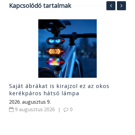
Kapcsolódó tartalmak
5
é
e
2
Saját ábrákat is kirajzol ez az okos
kerékpáros hátsó lámpa
2026. augusztus 9.
9 augusztus 2026
|
0