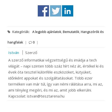
Kategóriák:
A legjobb ajánlatok
,
Bemutatók
,
Hangszórók és
hangfalak
|
0
|
István
Szerző
A szerző informatikai végzettségű és imádja a tech
világát – napi szinten több száz hírt néz át, értékel ki és
évek óta tesztel különféle eszközöket, kütyüket,
időnként appokat és szolgáltatásokat. Több ezer
terméken van már túl, így van némi rálátása arra, mi az,
ami tényleg megéri, és mi az, amit jobb elkerülni.
Kapcsolat: istvan@tesztarena.hu