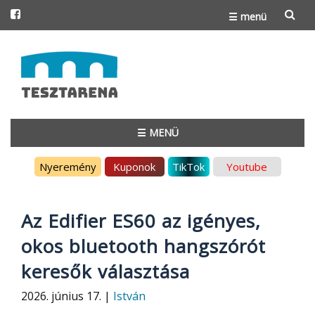
☰ menü
Skip
to
content
☰ MENÜ
Skip
Nyeremény
Kuponok
TikTok
Youtube
to
content
Az Edifier ES60 az igényes,
okos bluetooth hangszórót
keresők választása
2026. június 17. |
István