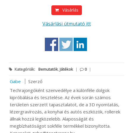
Vásárlás
Vásárlási útmutató itt
Kategóriák:
Bemutatók
,
Játékok
|
0
|
Gabe
Szerző
Techrajongóként szenvedélye a különféle dolgok
kipróbálása és tesztelése. Az évek során számos
területen szerzett tapasztalatot, de a 3D nyomtatás,
lézergravírozás, a konyhai és autós eszközök, rollerek
állnak hozzá legközelebb. Alaposságát és
megbízhatóságot sokféle termékkel bizonyította.
Kapcsolat: gabe@tesztarena.hu