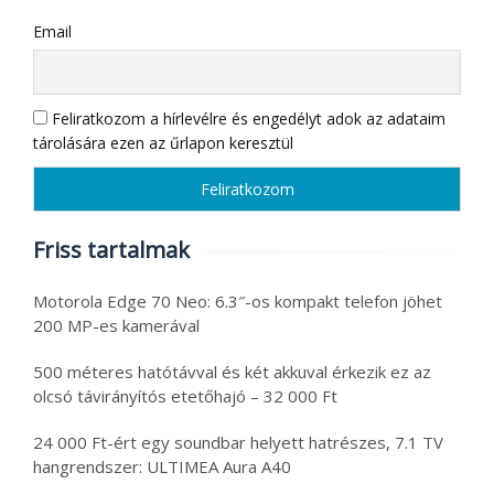
Email
Feliratkozom a hírlevélre és engedélyt adok az adataim
tárolására ezen az űrlapon keresztül
Friss tartalmak
Motorola Edge 70 Neo: 6.3″-os kompakt telefon jöhet
200 MP-es kamerával
500 méteres hatótávval és két akkuval érkezik ez az
olcsó távirányítós etetőhajó – 32 000 Ft
24 000 Ft-ért egy soundbar helyett hatrészes, 7.1 TV
hangrendszer: ULTIMEA Aura A40