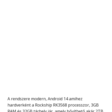
A rendszere modern, Android 14 amihez
hardverként a Rockship RK3568 processzor, 3GB
RAM és 32GB tárhely jár, amely bővíthető akár 2TB