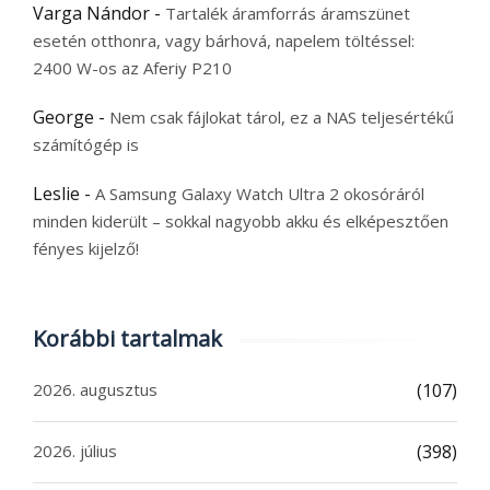
Varga Nándor
-
Tartalék áramforrás áramszünet
esetén otthonra, vagy bárhová, napelem töltéssel:
2400 W-os az Aferiy P210
George
-
Nem csak fájlokat tárol, ez a NAS teljesértékű
számítógép is
Leslie
-
A Samsung Galaxy Watch Ultra 2 okosóráról
minden kiderült – sokkal nagyobb akku és elképesztően
fényes kijelző!
Korábbi tartalmak
2026. augusztus
(107)
2026. július
(398)