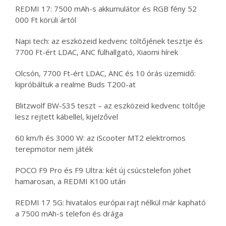
REDMI 17: 7500 mAh-s akkumulátor és RGB fény 52
000 Ft körüli ártól
Napi tech: az eszközeid kedvenc töltőjének tesztje és
7700 Ft-ért LDAC, ANC fülhallgató, Xiaomi hírek
Olcsón, 7700 Ft-ért LDAC, ANC és 10 órás üzemidő:
kipróbáltuk a realme Buds T200-at
Blitzwolf BW-S35 teszt – az eszközeid kedvenc töltője
lesz rejtett kábellel, kijelzővel
60 km/h és 3000 W: az iScooter MT2 elektromos
terepmotor nem játék
POCO F9 Pro és F9 Ultra: két új csúcstelefon jöhet
hamarosan, a REDMI K100 után
REDMI 17 5G: hivatalos európai rajt nélkül már kapható
a 7500 mAh-s telefon és drága