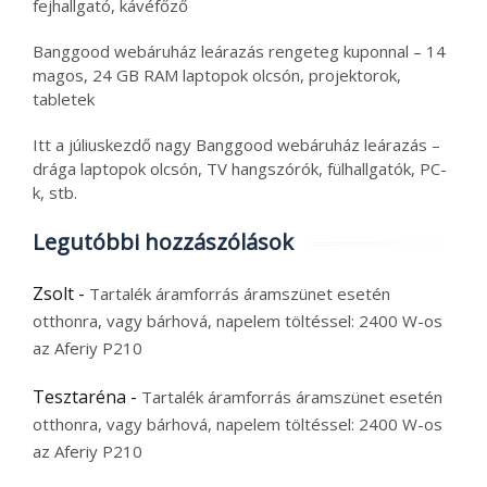
fejhallgató, kávéfőző
Banggood webáruház leárazás rengeteg kuponnal – 14
magos, 24 GB RAM laptopok olcsón, projektorok,
tabletek
Itt a júliuskezdő nagy Banggood webáruház leárazás –
drága laptopok olcsón, TV hangszórók, fülhallgatók, PC-
k, stb.
Legutóbbi hozzászólások
Zsolt
-
Tartalék áramforrás áramszünet esetén
otthonra, vagy bárhová, napelem töltéssel: 2400 W-os
az Aferiy P210
Tesztaréna
-
Tartalék áramforrás áramszünet esetén
otthonra, vagy bárhová, napelem töltéssel: 2400 W-os
az Aferiy P210