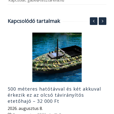
Kapcsolódó tartalmak
S
6
e
2
500 méteres hatótávval és két akkuval
érkezik ez az olcsó távirányítós
etetőhajó – 32 000 Ft
2026. augusztus 8.