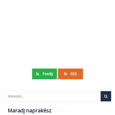
Feedly
RSS
Maradj naprakész