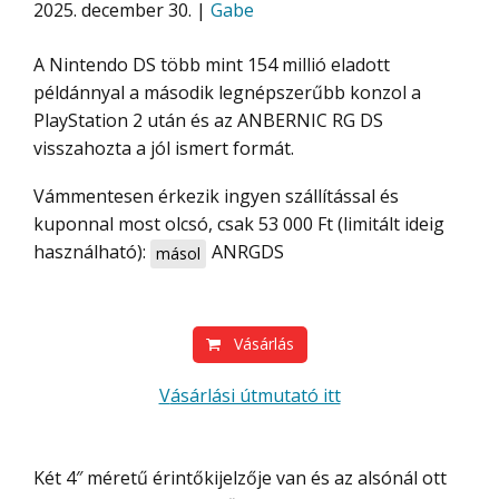
2025. december 30. |
Gabe
A Nintendo DS több mint 154 millió eladott
példánnyal a második legnépszerűbb konzol a
PlayStation 2 után és az ANBERNIC RG DS
visszahozta a jól ismert formát.
Vámmentesen érkezik ingyen szállítással és
kuponnal most olcsó, csak 53 000 Ft (limitált ideig
használható):
ANRGDS
másol
Vásárlás
Vásárlási útmutató itt
Két 4″ méretű érintőkijelzője van és az alsónál ott