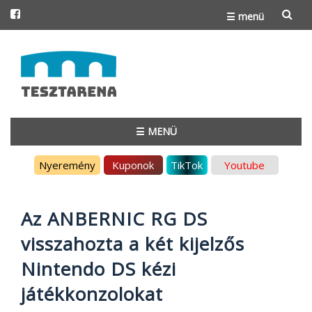
☰ menü
Skip
to
content
☰ MENÜ
Skip
Nyeremény
Kuponok
TikTok
Youtube
to
content
Az ANBERNIC RG DS
visszahozta a két kijelzős
Nintendo DS kézi
játékkonzolokat