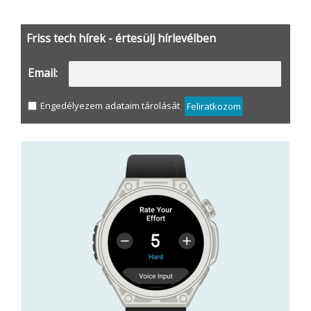
Friss tech hírek - értesülj hírlevélben
Email:
Engedélyezem adataim tárolását
Feliratkozom