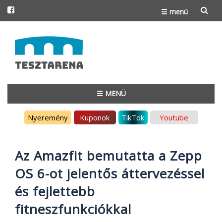
☰ menü
Skip
to
content
☰ MENÜ
Skip
Nyeremény
Kuponok
TikTok
Youtube
to
content
Az Amazfit bemutatta a Zepp
OS 6-ot jelentős áttervezéssel
és fejlettebb
fitneszfunkciókkal