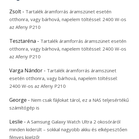
Zsolt
-
Tartalék áramforrás áramszünet esetén
otthonra, vagy bárhová, napelem töltéssel: 2400 W-os
az Aferiy P210
Tesztaréna
-
Tartalék áramforrás áramszünet esetén
otthonra, vagy bárhová, napelem töltéssel: 2400 W-os
az Aferiy P210
Varga Nándor
-
Tartalék áramforrás áramszünet
esetén otthonra, vagy bárhová, napelem töltéssel:
2400 W-os az Aferiy P210
George
-
Nem csak fájlokat tárol, ez a NAS teljesértékű
számítógép is
Leslie
-
A Samsung Galaxy Watch Ultra 2 okosóráról
minden kiderült – sokkal nagyobb akku és elképesztően
fényes kijelző!