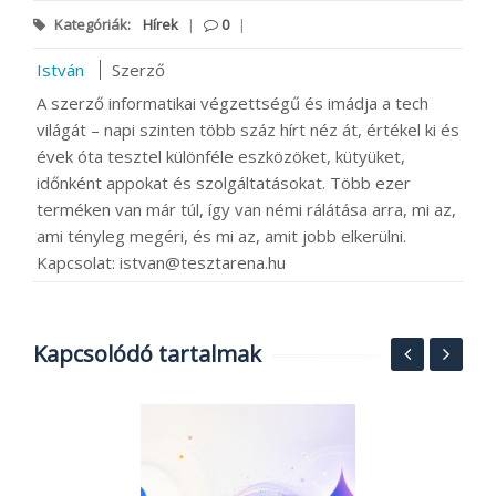
Kategóriák:
Hírek
|
0
|
István
Szerző
A szerző informatikai végzettségű és imádja a tech
világát – napi szinten több száz hírt néz át, értékel ki és
évek óta tesztel különféle eszközöket, kütyüket,
időnként appokat és szolgáltatásokat. Több ezer
terméken van már túl, így van némi rálátása arra, mi az,
ami tényleg megéri, és mi az, amit jobb elkerülni.
Kapcsolat: istvan@tesztarena.hu
Kapcsolódó tartalmak
s
8
N
2