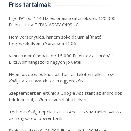
Friss tartalmak
Egy 49″-os, 144 Hz-es óriásmonitor olcsón, 120 000
Ft-ért – itt a TITAN ARMY C49SHC
Nem versenyülés, hanem sokoldalúan állítható
forgószék: ilyen a Yoranson T206
Vannak már újabbak, de 15 000 Ft-ért ez a kipróbált
BlitzWolf hangszóró nagyon jó vétel
Nyomkövetés és kapcsolattartás telefon nélkül – ezt
kínálja a ZTE Watch K2 Pro gyerekóra
Szeptemberben eltűnik a Google Assistant az androidos
telefonokról, a Gemini veszi át a helyét
Tech olcsóság tippek: 120 Hz-es GPS SIM tablet, 40 W-
os hangszóró, power bank
Szokatlanul olcsó, 28 000 Ft-os tablet 120 Hz-es