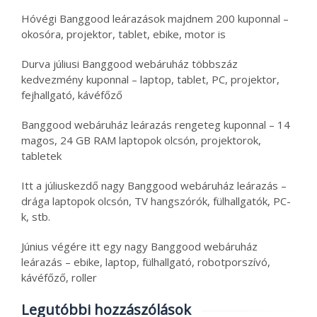
Hóvégi Banggood leárazások majdnem 200 kuponnal –
okosóra, projektor, tablet, ebike, motor is
Durva júliusi Banggood webáruház többszáz
kedvezmény kuponnal – laptop, tablet, PC, projektor,
fejhallgató, kávéfőző
Banggood webáruház leárazás rengeteg kuponnal – 14
magos, 24 GB RAM laptopok olcsón, projektorok,
tabletek
Itt a júliuskezdő nagy Banggood webáruház leárazás –
drága laptopok olcsón, TV hangszórók, fülhallgatók, PC-
k, stb.
Június végére itt egy nagy Banggood webáruház
leárazás – ebike, laptop, fülhallgató, robotporszívó,
kávéfőző, roller
Legutóbbi hozzászólások