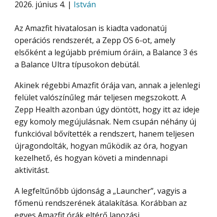
2026. június 4. |
István
Az Amazfit hivatalosan is kiadta vadonatúj
operációs rendszerét, a Zepp OS 6-ot, amely
elsőként a legújabb prémium óráin, a Balance 3 és
a Balance Ultra típusokon debütál.
Akinek régebbi Amazfit órája van, annak a jelenlegi
felület valószínűleg már teljesen megszokott. A
Zepp Health azonban úgy döntött, hogy itt az ideje
egy komoly megújulásnak. Nem csupán néhány új
funkcióval bővítették a rendszert, hanem teljesen
újragondolták, hogyan működik az óra, hogyan
kezelhető, és hogyan követi a mindennapi
aktivitást.
A legfeltűnőbb újdonság a „Launcher”, vagyis a
főmenü rendszerének átalakítása. Korábban az
egyes Amazfit órák eltérő lapozási