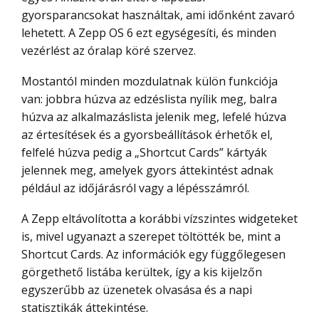
gyorsparancsokat használtak, ami időnként zavaró
lehetett. A Zepp OS 6 ezt egységesíti, és minden
vezérlést az óralap köré szervez.
Mostantól minden mozdulatnak külön funkciója
van: jobbra húzva az edzéslista nyílik meg, balra
húzva az alkalmazáslista jelenik meg, lefelé húzva
az értesítések és a gyorsbeállítások érhetők el,
felfelé húzva pedig a „Shortcut Cards” kártyák
jelennek meg, amelyek gyors áttekintést adnak
például az időjárásról vagy a lépésszámról.
A Zepp eltávolította a korábbi vízszintes widgeteket
is, mivel ugyanazt a szerepet töltötték be, mint a
Shortcut Cards. Az információk egy függőlegesen
görgethető listába kerültek, így a kis kijelzőn
egyszerűbb az üzenetek olvasása és a napi
statisztikák áttekintése.