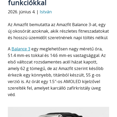
funkciókkal
2026. június 4. |
István
Az Amazfit bemutatta az Amazfit Balance 3-at, egy
új okosórát azoknak, akik részletes fitneszadatokat
és hosszú üzemidőt szeretnének napi töltés nélkül.
A
Balance 3
egy meglehetősen nagy méretű óra,
51.4 mm-es tokkal és 14.6 mm-es vastagsággal. Az
első változat rozsdamentes acél házat kapott,
amely 62 g tömegű, de az Amazfit szerint később
érkezik egy könnyebb, titánból készült, 55 g-os
verzió is. Az órát egy 1.5″-os AMOLED kijelzővel
szerelték fel, amelyet karcálló zafírkristály üveg
véd.