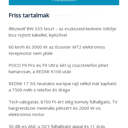
Friss tartalmak
Blitzwolf BW-S35 teszt – az eszközeid kedvenc töltője
lesz rejtett kábellel, kijelzővel
60 km/h és 3000 W: az iScooter MT2 elektromos
terepmotor nem játék
POCO F9 Pro és F9 Ultra: két új csúcstelefon jöhet
hamarosan, a REDMI K100 után
REDMI 17 5G: hivatalos európai rajt nélkül már kapható
a 7500 mAh-s telefon és drága
Tech válogatás: 8700 Ft-ért elég komoly fülhallgató, TV
hangrendszer minimális pénzért és 2000 W-os
elektromos motor
50 dB-es ANC-s QCY fülhallgató appal és 11 órás