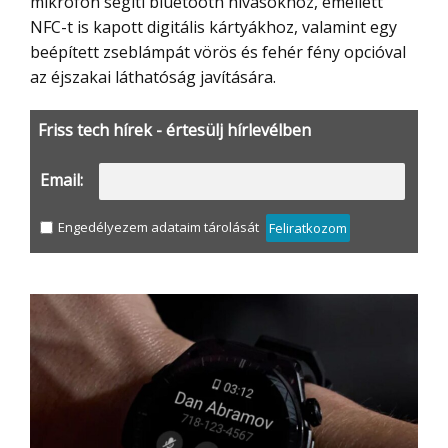
mikrofon segíti bluetooth hívásokhoz, emellett
NFC-t is kapott digitális kártyákhoz, valamint egy
beépített zseblámpát vörös és fehér fény opcióval
az éjszakai láthatóság javítására.
Friss tech hírek - értesülj hírlevélben
Email:
Engedélyezem adataim tárolását
Feliratkozom