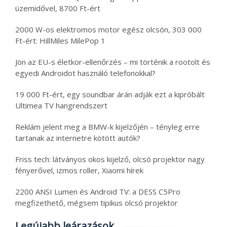
üzemidővel, 8700 Ft-ért
2000 W-os elektromos motor egész olcsón, 303 000
Ft-ért: HillMiles MilePop 1
Jön az EU-s életkor-ellenőrzés – mi történik a rootolt és
egyedi Androidot használó telefonokkal?
19 000 Ft-ért, egy soundbar árán adják ezt a kipróbált
Ultimea TV hangrendszert
Reklám jelent meg a BMW-k kijelzőjén – tényleg erre
tartanak az internetre kötött autók?
Friss tech: látványos okos kijelző, olcsó projektor nagy
fényerővel, izmos roller, Xiaomi hírek
2200 ANSI Lumen és Android TV: a DESS C5Pro
megfizethető, mégsem tipikus olcsó projektor
Legújabb leárazások