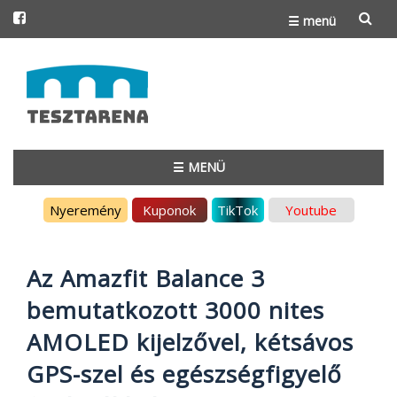
☰ menü
Skip
to
content
☰ MENÜ
Skip
Nyeremény
Kuponok
TikTok
Youtube
to
content
Az Amazfit Balance 3
bemutatkozott 3000 nites
AMOLED kijelzővel, kétsávos
GPS-szel és egészségfigyelő