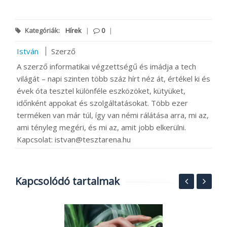
Kategóriák:
Hírek
|
0
|
István
Szerző
A szerző informatikai végzettségű és imádja a tech
világát – napi szinten több száz hírt néz át, értékel ki és
évek óta tesztel különféle eszközöket, kütyüket,
időnként appokat és szolgáltatásokat. Több ezer
terméken van már túl, így van némi rálátása arra, mi az,
ami tényleg megéri, és mi az, amit jobb elkerülni.
Kapcsolat: istvan@tesztarena.hu
Kapcsolódó tartalmak
R