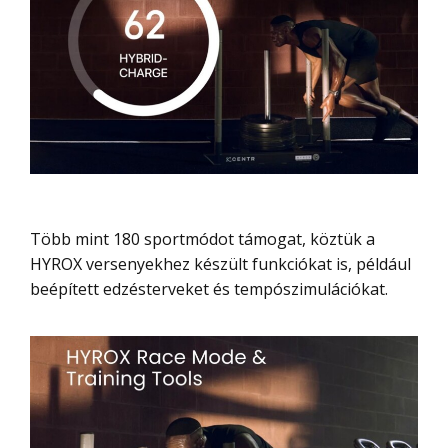
Több mint 180 sportmódot támogat, köztük a
HYROX versenyekhez készült funkciókat is, például
beépített edzésterveket és tempószimulációkat.