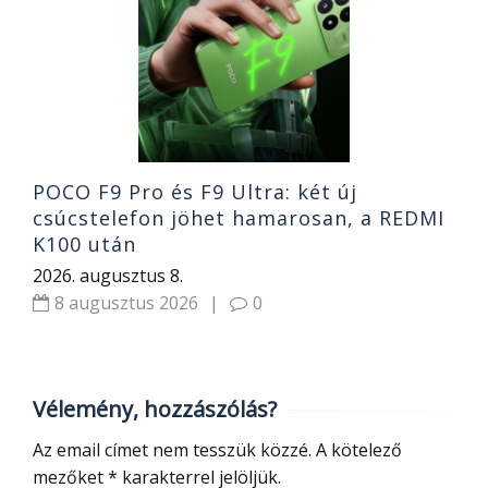
n
t
2
POCO F9 Pro és F9 Ultra: két új
csúcstelefon jöhet hamarosan, a REDMI
K100 után
2026. augusztus 8.
8 augusztus 2026
|
0
Vélemény, hozzászólás?
Az email címet nem tesszük közzé.
A kötelező
mezőket
*
karakterrel jelöljük.