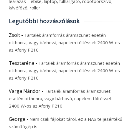
leárazás – ebike, laptop, fülhallgató, robotporszívó,
kávéfőző, roller
Legutóbbi hozzászólások
Zsolt
-
Tartalék áramforrás áramszünet esetén
otthonra, vagy bárhová, napelem töltéssel: 2400 W-os
az Aferiy P210
Tesztaréna
-
Tartalék áramforrás áramszünet esetén
otthonra, vagy bárhová, napelem töltéssel: 2400 W-os
az Aferiy P210
Varga Nándor
-
Tartalék áramforrás áramszünet
esetén otthonra, vagy bárhová, napelem töltéssel:
2400 W-os az Aferiy P210
George
-
Nem csak fájlokat tárol, ez a NAS teljesértékű
számítógép is