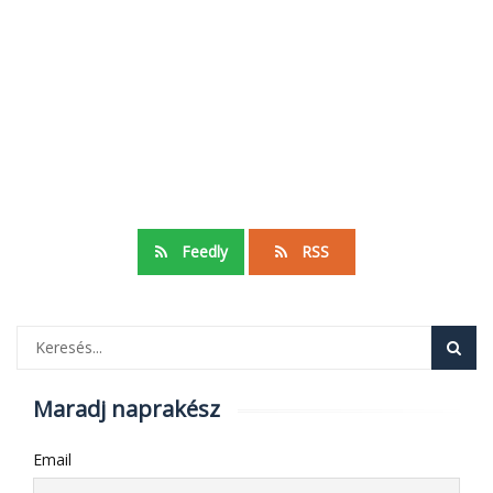
Feedly
RSS
Maradj naprakész
Email