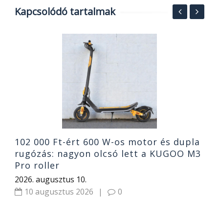
Kapcsolódó tartalmak
2
a
2
102 000 Ft-ért 600 W-os motor és dupla
rugózás: nagyon olcsó lett a KUGOO M3
Pro roller
2026. augusztus 10.
10 augusztus 2026
|
0