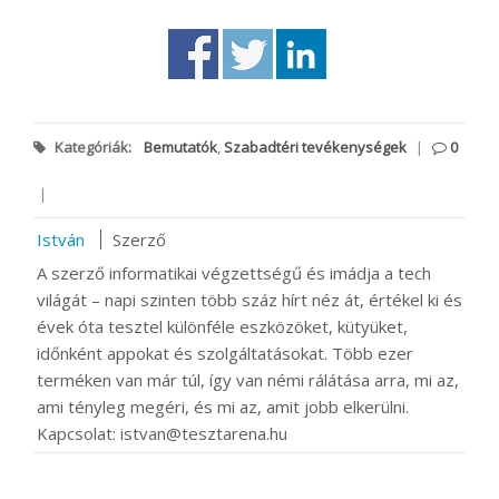
Kategóriák:
Bemutatók
,
Szabadtéri tevékenységek
|
0
|
István
Szerző
A szerző informatikai végzettségű és imádja a tech
világát – napi szinten több száz hírt néz át, értékel ki és
évek óta tesztel különféle eszközöket, kütyüket,
időnként appokat és szolgáltatásokat. Több ezer
terméken van már túl, így van némi rálátása arra, mi az,
ami tényleg megéri, és mi az, amit jobb elkerülni.
Kapcsolat: istvan@tesztarena.hu