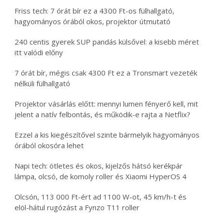
Friss tech: 7 órát bír ez a 4300 Ft-os fülhallgató,
hagyományos órából okos, projektor útmutató
240 centis gyerek SUP pandás külsővel: a kisebb méret
itt valódi előny
7 órát bír, mégis csak 4300 Ft ez a Tronsmart vezeték
nélküli fülhallgató
Projektor vásárlás előtt: mennyi lumen fényerő kell, mit
jelent a natív felbontás, és működik-e rajta a Netflix?
Ezzel a kis kiegészítővel szinte bármelyik hagyományos
órából okosóra lehet
Napi tech: ötletes és okos, kijelzős hátsó kerékpár
lámpa, olcsó, de komoly roller és Xiaomi HyperOS 4
Olcsón, 113 000 Ft-ért ad 1100 W-ot, 45 km/h-t és
elöl-hátul rugózást a Fynzo T11 roller