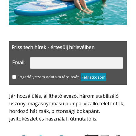
Friss tech hírek - értesülj hírlevélben
Email:
Engedélyezem adataim tárolását
Feliratkozom
Jár hozzá ülés, állítható evező, három stabilizáló
uszony, magasnyomású pumpa, vízálló telefontok,
hordozó hátizsák, biztonsági bokapánt,
javítókészlet és használati útmutató is.