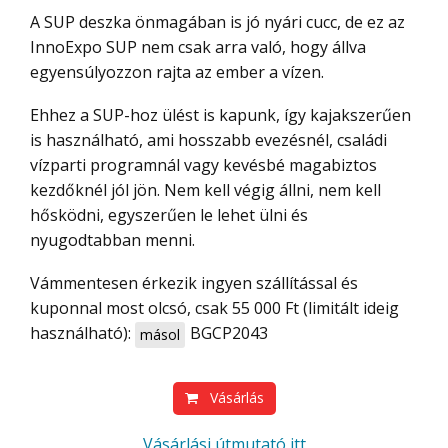
A SUP deszka önmagában is jó nyári cucc, de ez az
InnoExpo SUP nem csak arra való, hogy állva
egyensúlyozzon rajta az ember a vízen.
Ehhez a SUP-hoz ülést is kapunk, így kajakszerűen
is használható, ami hosszabb evezésnél, családi
vízparti programnál vagy kevésbé magabiztos
kezdőknél jól jön. Nem kell végig állni, nem kell
hősködni, egyszerűen le lehet ülni és
nyugodtabban menni.
Vámmentesen érkezik ingyen szállítással és
kuponnal most olcsó, csak 55 000 Ft (limitált ideig
használható):
BGCP2043
másol
Vásárlás
Vásárlási útmutató itt