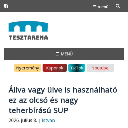
☰ menü
Skip
to
content
☰ MENÜ
Skip
Nyeremény
Kuponok
TikTok
Youtube
to
content
Állva vagy ülve is használható
ez az olcsó és nagy
teherbírású SUP
2026. július 8. |
István