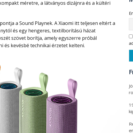
kompakt méretre, a látványos dizájnra és a kültéri
Em
ytól és egy hengeres, textilborítású házat
észét szövet borítja, amely egyszerre próbál
ad
és kevésbé technikai érzetet kelteni.
F
Jö
ro
1
k
R
er