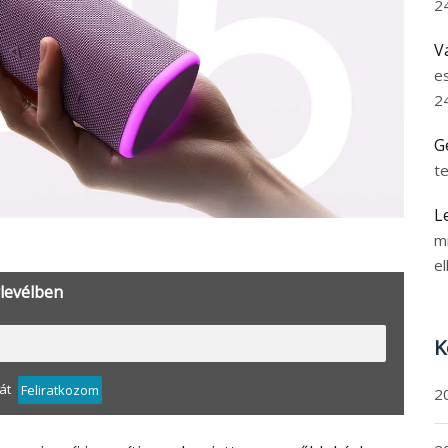
2
V
e
2
G
t
L
m
el
rlevélben
K
át
Feliratkozom
2