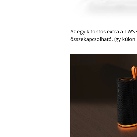
Az egyik fontos extra a TWS sztereó párosítás. Két Xiaomi Sound Play
összekapcsolható, így külön