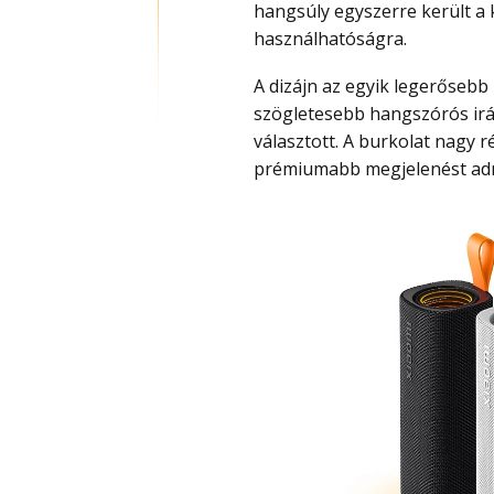
hangsúly egyszerre került a 
használhatóságra.
A dizájn az egyik legerősebb pontja a Sound Playnek. A Xiaomi itt teljesen eltért a
szögletesebb hangszórós irán
választott. A burkolat nagy r
prémiumabb megjelenést adni 