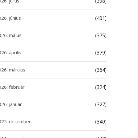
26. július
(398)
26. június
(401)
026. május
(375)
26. április
(379)
026. március
(364)
026. február
(324)
026. január
(327)
025. december
(349)