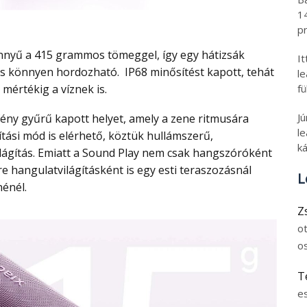
1
pr
I
is könnyen hordozható. IP68 minősítést kapott, tehát
l
fü
 mértékig a víznek is.
J
le
ítási mód is elérhető, köztük hullámszerű,
ká
lágítás. Emiatt a Sound Play nem csak hangszóróként
hangulatvilágításként is egy esti teraszozásnál
L
énél.
Z
o
o
T
e