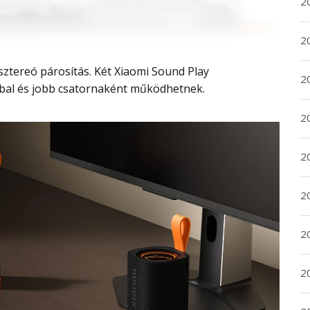
2
2
2
 bal és jobb csatornaként működhetnek.
2
20
20
2
20