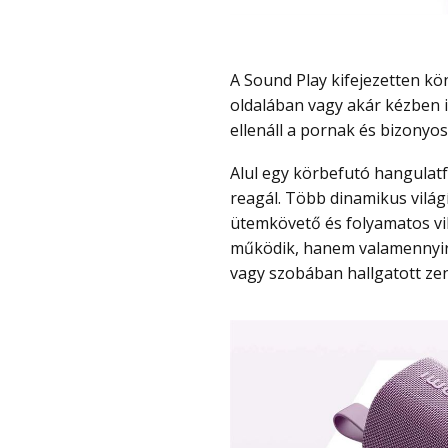
A Sound Play kifejezetten könnyű a 415 grammos tömeggel, így egy hátizsák
oldalában vagy akár kézben 
ellenáll a pornak és bizonyos
Alul egy körbefutó hangulatfény gyűrű kapott helyet, amely a zene ritmusára
reagál. Több dinamikus világ
ütemkövető és folyamatos vi
működik, hanem valamennyire 
vagy szobában hallgatott zen