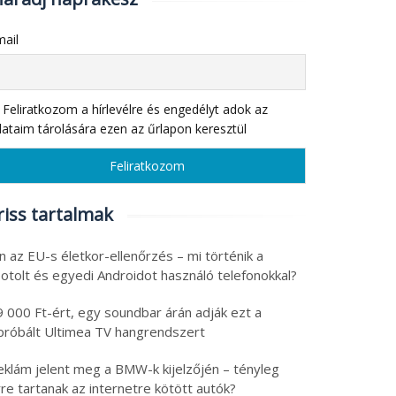
ail
Feliratkozom a hírlevélre és engedélyt adok az
ataim tárolására ezen az űrlapon keresztül
riss tartalmak
n az EU-s életkor-ellenőrzés – mi történik a
otolt és egyedi Androidot használó telefonokkal?
9 000 Ft-ért, egy soundbar árán adják ezt a
ipróbált Ultimea TV hangrendszert
eklám jelent meg a BMW-k kijelzőjén – tényleg
re tartanak az internetre kötött autók?