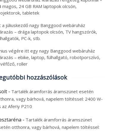
4 magos, 24 GB RAM laptopok olcsón,
ojektorok, tabletek
tt a júliuskezdő nagy Banggood webáruház
eárazás – drága laptopok olcsón, TV hangszórók,
lhallgatók, PC-k, stb.
únius végére itt egy nagy Banggood webáruház
árazás – ebike, laptop, fülhallgató, robotporszívó,
véfőző, roller
egutóbbi hozzászólások
solt
-
Tartalék áramforrás áramszünet esetén
tthonra, vagy bárhová, napelem töltéssel: 2400 W-
s az Aferiy P210
esztaréna
-
Tartalék áramforrás áramszünet
setén otthonra, vagy bárhová, napelem töltéssel: