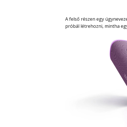
A felső részen egy úgynevezett infinity mirror fény található, amely mélységhatást
próbál létrehozni, mintha eg