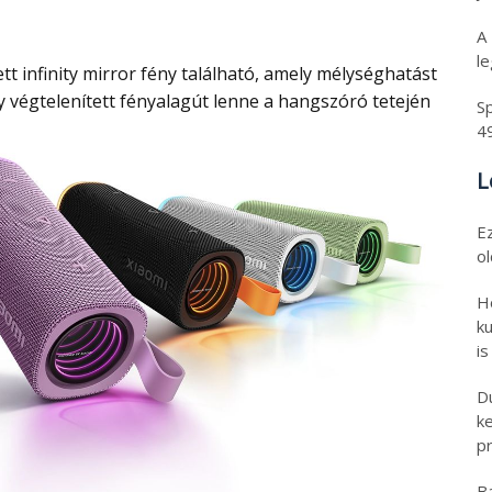
A
l
y végtelenített fényalagút lenne a hangszóró tetején
Sp
4
L
E
o
H
ku
is
D
k
pr
B