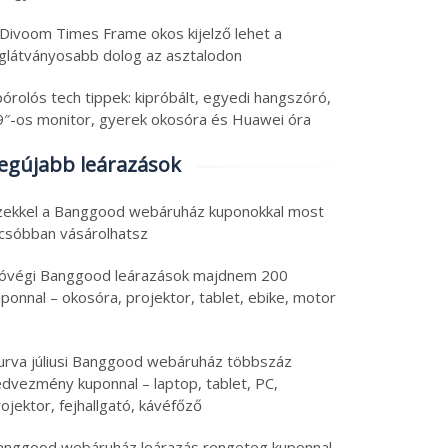
 Divoom Times Frame okos kijelző lehet a
eglátványosabb dolog az asztalodon
órolós tech tippek: kipróbált, egyedi hangszóró,
9″-os monitor, gyerek okosóra és Huawei óra
egújabb leárazások
zekkel a Banggood webáruház kuponokkal most
lcsóbban vásárolhatsz
óvégi Banggood leárazások majdnem 200
ponnal – okosóra, projektor, tablet, ebike, motor
urva júliusi Banggood webáruház többszáz
edvezmény kuponnal – laptop, tablet, PC,
ojektor, fejhallgató, kávéfőző
anggood webáruház leárazás rengeteg kuponnal –