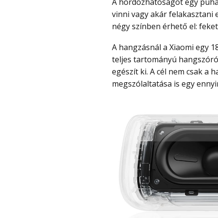
A hordozhatóságot egy puha gumis szíj is segíti, amely miatt egyszerűbb kézben
vinni vagy akár felakasztani
négy színben érhető el: fekete,
A hangzásnál a Xiaomi egy 18 W teljesítményű, úgynevezett racetrack kialakítású
teljes tartományú hangszóró
egészít ki. A cél nem csak a
megszólaltatása is egy enny