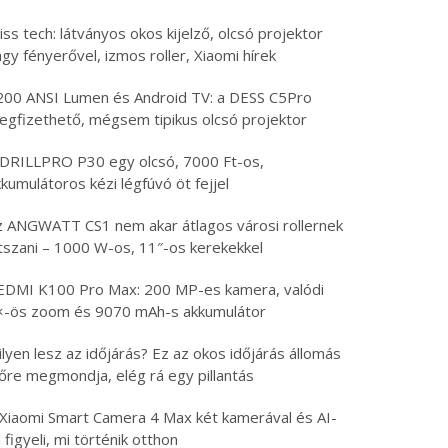
iss tech: látványos okos kijelző, olcsó projektor
gy fényerővel, izmos roller, Xiaomi hírek
200 ANSI Lumen és Android TV: a DESS C5Pro
egfizethető, mégsem tipikus olcsó projektor
 DRILLPRO P30 egy olcsó, 7000 Ft-os,
kumulátoros kézi légfúvó öt fejjel
z ANGWATT CS1 nem akar átlagos városi rollernek
átszani – 1000 W-os, 11″-os kerekekkel
EDMI K100 Pro Max: 200 MP-es kamera, valódi
×-ös zoom és 9070 mAh-s akkumulátor
lyen lesz az időjárás? Ez az okos időjárás állomás
lőre megmondja, elég rá egy pillantás
 Xiaomi Smart Camera 4 Max két kamerával és AI-
l figyeli, mi történik otthon