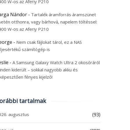
400 W-os az Aferiy P210
arga Nándor
-
Tartalék áramforrás áramszünet
setén otthonra, vagy bárhová, napelem töltéssel:
400 W-os az Aferiy P210
eorge
-
Nem csak fájlokat tárol, ez a NAS
eljesértékű számítógép is
eslie
-
A Samsung Galaxy Watch Ultra 2 okosóráról
inden kiderült – sokkal nagyobb akku és
képesztően fényes kijelző!
orábbi tartalmak
026. augusztus
(93)