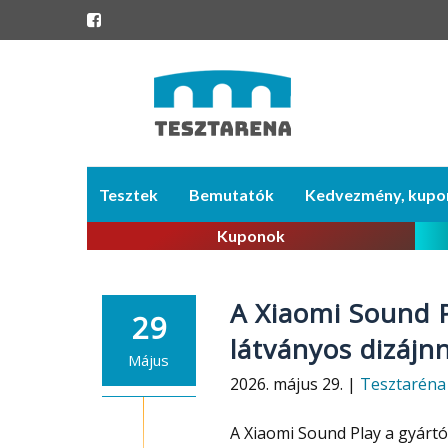
Skip
Tesztek
Bemutatók
Kedvezmény, kupo
to
content
Kuponok
A Xiaomi Sound 
29
látványos dizájnn
Május
2026. május 29. |
Tesztaréna
A Xiaomi Sound Play a gyárt