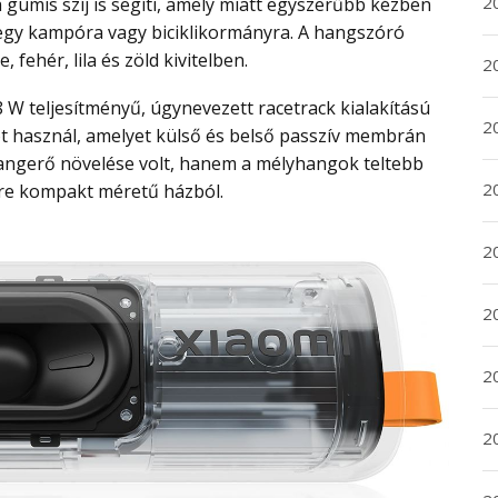
20
 egy kampóra vagy biciklikormányra. A hangszóró
 fehér, lila és zöld kivitelben.
20
2
t használ, amelyet külső és belső passzív membrán
 hangerő növelése volt, hanem a mélyhangok teltebb
20
ire kompakt méretű házból.
2
2
2
2