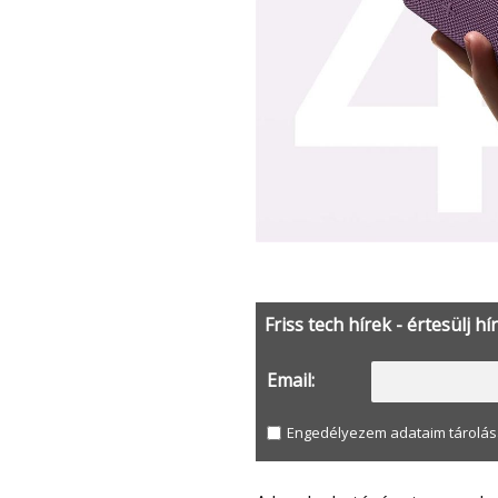
Friss tech hírek - értesülj hí
Email:
Engedélyezem adataim tárolás