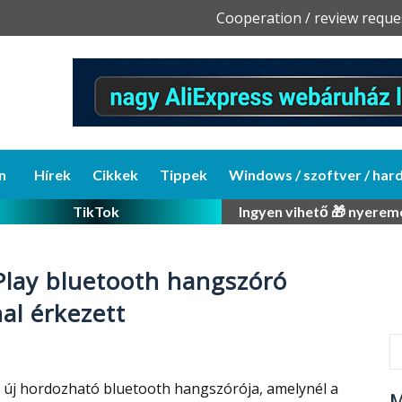
Skip
Cooperation / review reque
to
content
n
Hírek
Cikkek
Tippek
Windows / szoftver / har
TikTok
Ingyen vihető 🎁 nyerem
Play bluetooth hangszóró
al érkezett
ó új hordozható bluetooth hangszórója, amelynél a
M