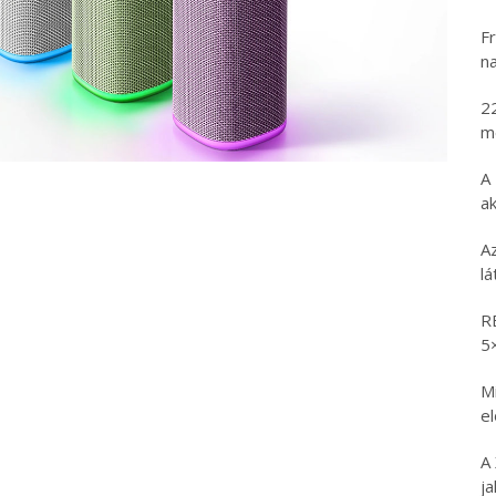
Fr
na
2
m
A
ak
A
l
R
5
Mi
e
A
ja