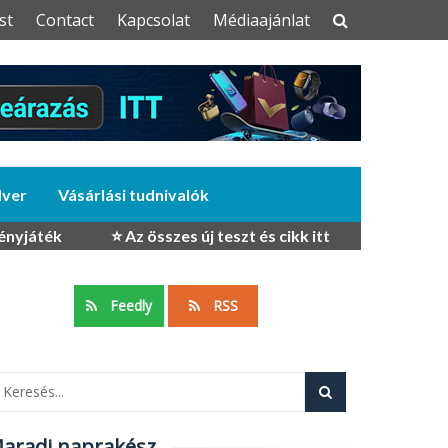
st
Contact
Kapcsolat
Médiaajánlat
dver
Vásárlási tudnivalók
ényjáték
⭐ Az összes új teszt és cikk itt
Feedly
RSS
aradj naprakész