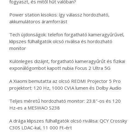
fogyaszt, és mitől hűt valóban?
Power station kisokos: így válassz hordozható,
akkumulátoros áramforrást
Tech újdonságok: telefon forgatható kameragyűrűvel,
klipszes fülhallgatók olcsó riválisa és hordozható
monitor
Különleges dizájnt, forgatható kameragyűrűt és fizikai
exponálógombot kapott nubia Focus 2 Ultra 5G
A Xiaomi bemutatta az olcsó REDMI Projector 5 Pro
projektort: 120 Hz, 1000 CVIA lumen és Dolby Audio
Teljes méretű hordozható monitor: 23.8″-os és 120
Hz-es a MESWAO S238
A drága klipszes fülhallgatók olcsó riválisa: QCY Crossky
C30S LDAC-kal, 11 000 Ft-ért