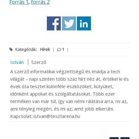
Forrás 1
,
forrás 2
Kategóriák:
Hírek
|
1
|
István
Szerző
A szerző informatikai végzettségű és imádja a tech
világát – napi szinten több száz hírt néz át, értékel ki és
évek óta tesztel különféle eszközöket, kütyüket,
időnként appokat és szolgáltatásokat. Több ezer
terméken van már túl, így van némi rálátása arra, mi az,
ami tényleg megéri, és mi az, amit jobb elkerülni.
Kapcsolat: istvan@tesztarena.hu