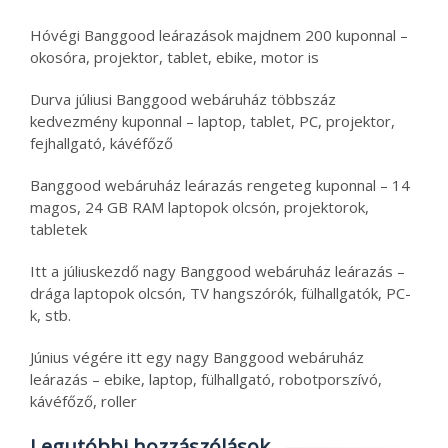
Hóvégi Banggood leárazások majdnem 200 kuponnal –
okosóra, projektor, tablet, ebike, motor is
Durva júliusi Banggood webáruház többszáz
kedvezmény kuponnal – laptop, tablet, PC, projektor,
fejhallgató, kávéfőző
Banggood webáruház leárazás rengeteg kuponnal – 14
magos, 24 GB RAM laptopok olcsón, projektorok,
tabletek
Itt a júliuskezdő nagy Banggood webáruház leárazás –
drága laptopok olcsón, TV hangszórók, fülhallgatók, PC-
k, stb.
Június végére itt egy nagy Banggood webáruház
leárazás – ebike, laptop, fülhallgató, robotporszívó,
kávéfőző, roller
Legutóbbi hozzászólások