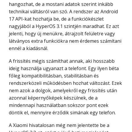
hangozhat, de a mostani adatok szerint inkább
technikai váltásról van szó. A rendszer az Android
17 API-kat hozhatja be, de a funkciókészlet
nagyjából a HyperOS 3.1 szintjén maradhat. Ez azt
jelenti, hogy új menükre, átrajzolt felületre vagy
látványos extra funkciókra nem érdemes számítani
ennél a kiadásnál.
A frissítés mégis számíthat annak, aki hosszabb
ideig használja ugyanazt a telefont. Egy ilyen béta
főleg kompatibilitásban, stabilitásban és
rendszerközeli működésben hozhat változást. Ezek
nem azok a dolgok, amelyekről egy frissítés után
azonnal képernyőképek készülnek, de a
mindennapi használatban sokszor pont ezek
döntik el, mennyire érződik simának egy telefon.
A Xiaomi hivatalosan még nem jelentette be a