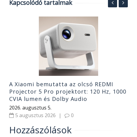
Kapcsolódó tartalmak
.-
M
f
n
2
A Xiaomi bemutatta az olcsó REDMI
Projector 5 Pro projektort: 120 Hz, 1000
CVIA lumen és Dolby Audio
2026. augusztus 5.
5 augusztus 2026
|
0
Hozzászólások