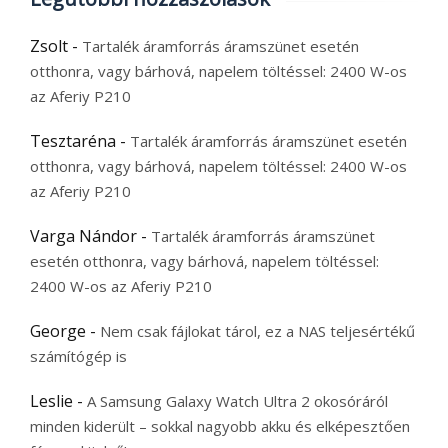
Zsolt
-
Tartalék áramforrás áramszünet esetén
otthonra, vagy bárhová, napelem töltéssel: 2400 W-os
az Aferiy P210
Tesztaréna
-
Tartalék áramforrás áramszünet esetén
otthonra, vagy bárhová, napelem töltéssel: 2400 W-os
az Aferiy P210
Varga Nándor
-
Tartalék áramforrás áramszünet
esetén otthonra, vagy bárhová, napelem töltéssel:
2400 W-os az Aferiy P210
George
-
Nem csak fájlokat tárol, ez a NAS teljesértékű
számítógép is
Leslie
-
A Samsung Galaxy Watch Ultra 2 okosóráról
minden kiderült – sokkal nagyobb akku és elképesztően