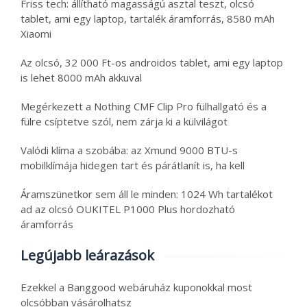
Friss tech: állítható magasságú asztal teszt, olcsó
tablet, ami egy laptop, tartalék áramforrás, 8580 mAh
Xiaomi
Az olcsó, 32 000 Ft-os androidos tablet, ami egy laptop
is lehet 8000 mAh akkuval
Megérkezett a Nothing CMF Clip Pro fülhallgató és a
fülre csíptetve szól, nem zárja ki a külvilágot
Valódi klíma a szobába: az Xmund 9000 BTU-s
mobilklímája hidegen tart és párátlanít is, ha kell
Áramszünetkor sem áll le minden: 1024 Wh tartalékot
ad az olcsó OUKITEL P1000 Plus hordozható
áramforrás
Legújabb leárazások
Ezekkel a Banggood webáruház kuponokkal most
olcsóbban vásárolhatsz