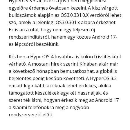
HyperOS 3.3-at, ezért a jövő heti megjelenést
egyelőre érdemes óvatosan kezelni. A kiszivárgott
buildszámok alapján az OS3.0.331.0.X verzióról lehet
szó, amely a jelenlegi OS3.0.301.x alapra érkezhet.
Ez is arra utal, hogy nem egy teljesen új
rendszerindításról, hanem egy köztes Android 17-
es lépcsőről beszélünk.
Közben a HyperOS 4 továbbra is külön frissítésként
várható. A mostani hírek szerint Kínában akár már
a következő hónapban bemutatkozhat, a globális
bejelentés pedig később követheti. A HyperOS 3.3
emiatt leginkább azoknak lehet érdekes, akik a
támogatott készülékek egyikét használják, és
szeretnék látni, hogyan érkezik meg az Android 17
a Xiaomi telefonokra még a nagyobb
rendszerverzió előtt.