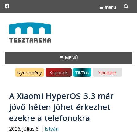
☰ menü
Skip
to
content
☰ MENÜ
Skip
Nyeremény
Kuponok
TikTok
Youtube
to
content
A Xiaomi HyperOS 3.3 már
jövő héten jöhet érkezhet
ezekre a telefonokra
2026. július 8. |
István