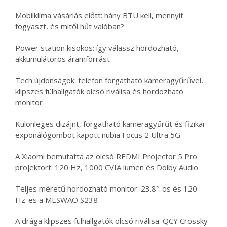
Mobilklíma vásárlás előtt: hány BTU kell, mennyit
fogyaszt, és mitől hűt valóban?
Power station kisokos: így válassz hordozható,
akkumulátoros áramforrást
Tech újdonságok: telefon forgatható kameragyűrűvel,
klipszes fülhallgatók olcsó riválisa és hordozható
monitor
Különleges dizájnt, forgatható kameragyűrűt és fizikai
exponálógombot kapott nubia Focus 2 Ultra 5G
A Xiaomi bemutatta az olcsó REDMI Projector 5 Pro
projektort: 120 Hz, 1000 CVIA lumen és Dolby Audio
Teljes méretű hordozható monitor: 23.8″-os és 120
Hz-es a MESWAO S238
A drága klipszes fülhallgatók olcsó riválisa: QCY Crossky