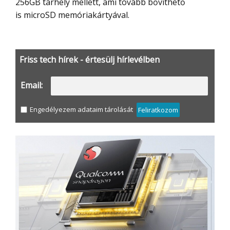
256GB tárhely mellett, ami tovább bővíthető
is microSD memóriakártyával.
Friss tech hírek - értesülj hírlevélben
Email:
Engedélyezem adataim tárolását
Feliratkozom