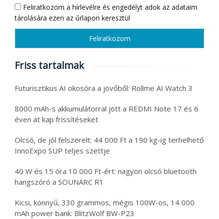
Feliratkozom a hírlevélre és engedélyt adok az adataim
tárolására ezen az űrlapon keresztül
Friss tartalmak
Futurisztikus AI okosóra a jövőből: Rollme AI Watch 3
8000 mAh-s akkumulátorral jött a REDMI Note 17 és 6
éven át kap frissítéseket
Olcsó, de jól felszerelt: 44 000 Ft a 190 kg-ig terhelhető
InnoExpo SUP teljes szettje
40 W és 15 óra 10 000 Ft-ért: nagyon olcsó bluetooth
hangszóró a SOUNARC R1
Kicsi, könnyű, 330 grammos, mégis 100W-os, 14 000
mAh power bank: BlitzWolf BW-P23