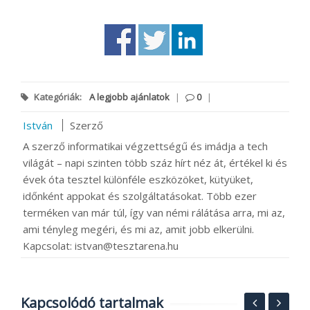
Kategóriák:
A legjobb ajánlatok
|
0
|
István
Szerző
A szerző informatikai végzettségű és imádja a tech
világát – napi szinten több száz hírt néz át, értékel ki és
évek óta tesztel különféle eszközöket, kütyüket,
időnként appokat és szolgáltatásokat. Több ezer
terméken van már túl, így van némi rálátása arra, mi az,
ami tényleg megéri, és mi az, amit jobb elkerülni.
Kapcsolat: istvan@tesztarena.hu
Kapcsolódó tartalmak