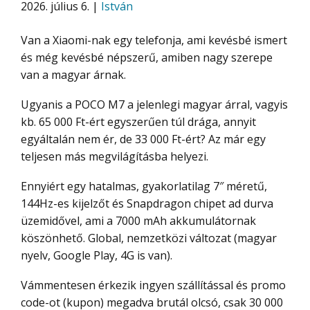
2026. július 6. |
István
Van a Xiaomi-nak egy telefonja, ami kevésbé ismert
és még kevésbé népszerű, amiben nagy szerepe
van a magyar árnak.
Ugyanis a POCO M7 a jelenlegi magyar árral, vagyis
kb. 65 000 Ft-ért egyszerűen túl drága, annyit
egyáltalán nem ér, de 33 000 Ft-ért? Az már egy
teljesen más megvilágításba helyezi.
Ennyiért egy hatalmas, gyakorlatilag 7″ méretű,
144Hz-es kijelzőt és Snapdragon chipet ad durva
üzemidővel, ami a 7000 mAh akkumulátornak
köszönhető. Global, nemzetközi változat (magyar
nyelv, Google Play, 4G is van).
Vámmentesen érkezik ingyen szállítással és promo
code-ot (kupon) megadva brutál olcsó, csak 30 000