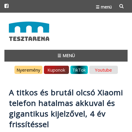
☰ menü
Skip
to
content
☰ MENÜ
Skip
Nyeremény
Kuponok
TikTok
Youtube
to
content
A titkos és brutál olcsó Xiaomi
telefon hatalmas akkuval és
gigantikus kijelzővel, 4 év
frissítéssel