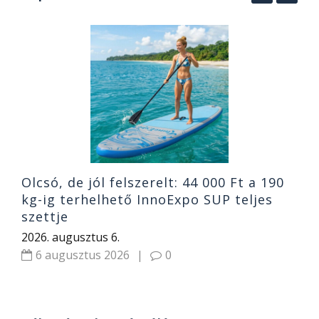
4
4
o
R
2
Olcsó, de jól felszerelt: 44 000 Ft a 190
kg-ig terhelhető InnoExpo SUP teljes
szettje
2026. augusztus 6.
6 augusztus 2026
|
0