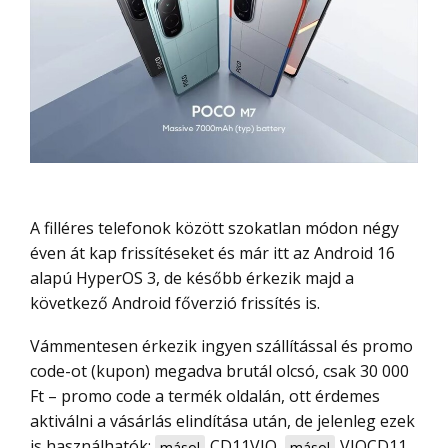
A filléres telefonok között szokatlan módon négy
éven át kap frissítéseket és már itt az Android 16
alapú HyperOS 3, de később érkezik majd a
következő Android főverzió frissítés is.
Vámmentesen érkezik ingyen szállítással és promo
code-ot (kupon) megadva brutál olcsó, csak 30 000
Ft – promo code a termék oldalán, ott érdemes
aktiválni a vásárlás elindítása után, de jelenleg ezek
is használhatók:
CD11VIO
,
VIOCD11
másol
másol