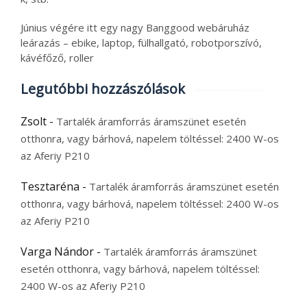
Június végére itt egy nagy Banggood webáruház
leárazás – ebike, laptop, fülhallgató, robotporszívó,
kávéfőző, roller
Legutóbbi hozzászólások
Zsolt
-
Tartalék áramforrás áramszünet esetén
otthonra, vagy bárhová, napelem töltéssel: 2400 W-os
az Aferiy P210
Tesztaréna
-
Tartalék áramforrás áramszünet esetén
otthonra, vagy bárhová, napelem töltéssel: 2400 W-os
az Aferiy P210
Varga Nándor
-
Tartalék áramforrás áramszünet
esetén otthonra, vagy bárhová, napelem töltéssel:
2400 W-os az Aferiy P210