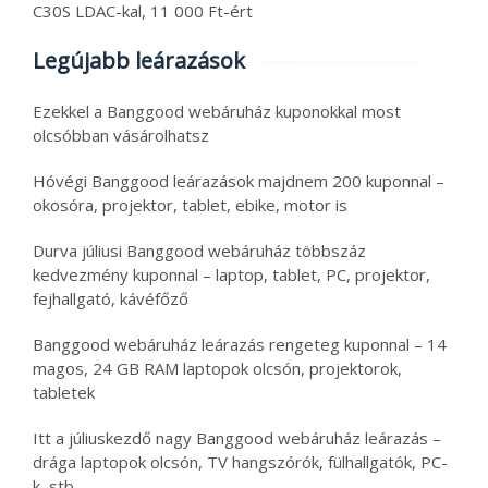
C30S LDAC-kal, 11 000 Ft-ért
Legújabb leárazások
Ezekkel a Banggood webáruház kuponokkal most
olcsóbban vásárolhatsz
Hóvégi Banggood leárazások majdnem 200 kuponnal –
okosóra, projektor, tablet, ebike, motor is
Durva júliusi Banggood webáruház többszáz
kedvezmény kuponnal – laptop, tablet, PC, projektor,
fejhallgató, kávéfőző
Banggood webáruház leárazás rengeteg kuponnal – 14
magos, 24 GB RAM laptopok olcsón, projektorok,
tabletek
Itt a júliuskezdő nagy Banggood webáruház leárazás –
drága laptopok olcsón, TV hangszórók, fülhallgatók, PC-
k, stb.