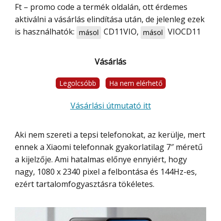
Ft – promo code a termék oldalán, ott érdemes
aktiválni a vásárlás elindítása után, de jelenleg ezek
is használhatók:
CD11VIO
,
VIOCD11
másol
másol
Vásárlás
Legolcsóbb
Ha nem elérhető
Vásárlási útmutató itt
Aki nem szereti a tepsi telefonokat, az kerülje, mert
ennek a Xiaomi telefonnak gyakorlatilag 7″ méretű
a kijelzője. Ami hatalmas előnye ennyiért, hogy
nagy, 1080 x 2340 pixel a felbontása és 144Hz-es,
ezért tartalomfogyasztásra tökéletes.