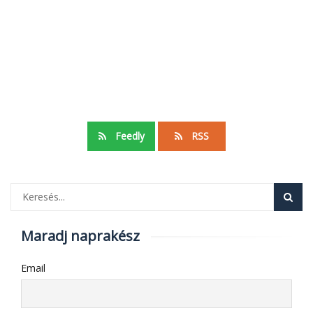
Feedly
RSS
Maradj naprakész
Email