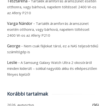
Tesztaréna
-
Tartalék áramforrás áramszünet esetén
otthonra, vagy bárhová, napelem töltéssel: 2400 W-os
az Aferiy P210
Varga Nándor
-
Tartalék áramforrás áramszünet
esetén otthonra, vagy bárhová, napelem töltéssel:
2400 W-os az Aferiy P210
George
-
Nem csak fájlokat tárol, ez a NAS teljesértékű
számítógép is
Leslie
-
A Samsung Galaxy Watch Ultra 2 okosóráról
minden kiderült – sokkal nagyobb akku és elképesztően
fényes kijelző!
Korábbi tartalmak
2026. augusztus
(96)