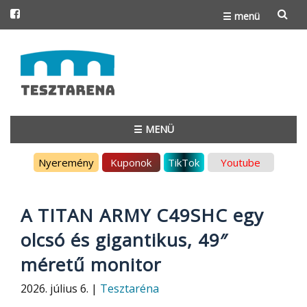
☰ menü
Skip
to
content
☰ MENÜ
Skip
Nyeremény
Kuponok
TikTok
Youtube
to
content
A TITAN ARMY C49SHC egy
olcsó és gigantikus, 49″
méretű monitor
2026. július 6. |
Tesztaréna