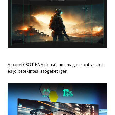
A panel CSOT HVA típusú, ami magas kontrasztot
és jó betekintési szögeket ígér.