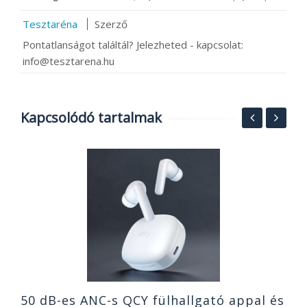
Tesztaréna
Szerző
Pontatlanságot találtál? Jelezheted - kapcsolat:
info@tesztarena.hu
Kapcsolódó tartalmak
2
g
o
1
2
50 dB-es ANC-s QCY fülhallgató appal és