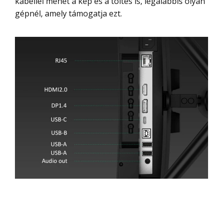
kábellel mehet a kép és a töltés is, legalábbis olyan
gépnél, amely támogatja ezt.