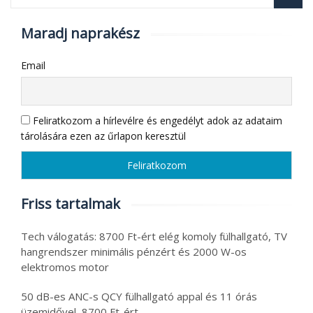
Maradj naprakész
Email
Feliratkozom a hírlevélre és engedélyt adok az adataim
tárolására ezen az űrlapon keresztül
Friss tartalmak
Tech válogatás: 8700 Ft-ért elég komoly fülhallgató, TV
hangrendszer minimális pénzért és 2000 W-os
elektromos motor
50 dB-es ANC-s QCY fülhallgató appal és 11 órás
üzemidővel, 8700 Ft-ért