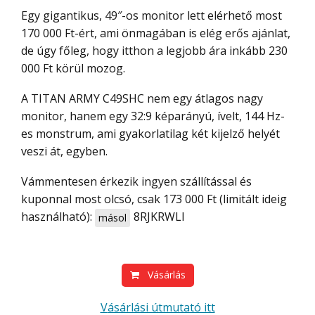
Egy gigantikus, 49″-os monitor lett elérhető most
170 000 Ft-ért, ami önmagában is elég erős ajánlat,
de úgy főleg, hogy itthon a legjobb ára inkább 230
000 Ft körül mozog.
A TITAN ARMY C49SHC nem egy átlagos nagy
monitor, hanem egy 32:9 képarányú, ívelt, 144 Hz-
es monstrum, ami gyakorlatilag két kijelző helyét
veszi át, egyben.
Vámmentesen érkezik ingyen szállítással és
kuponnal most olcsó, csak 173 000 Ft (limitált ideig
használható):
8RJKRWLI
másol
Vásárlás
Vásárlási útmutató itt