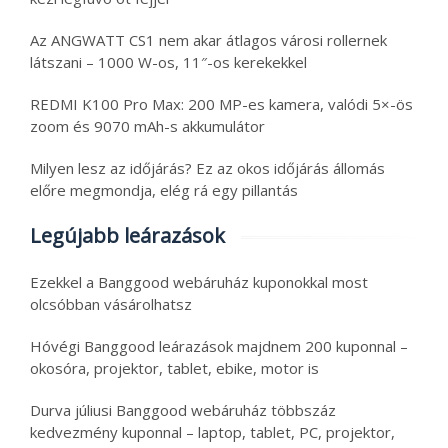
Az ANGWATT CS1 nem akar átlagos városi rollernek
látszani – 1000 W-os, 11″-os kerekekkel
REDMI K100 Pro Max: 200 MP-es kamera, valódi 5×-ös
zoom és 9070 mAh-s akkumulátor
Milyen lesz az időjárás? Ez az okos időjárás állomás
előre megmondja, elég rá egy pillantás
Legújabb leárazások
Ezekkel a Banggood webáruház kuponokkal most
olcsóbban vásárolhatsz
Hóvégi Banggood leárazások majdnem 200 kuponnal –
okosóra, projektor, tablet, ebike, motor is
Durva júliusi Banggood webáruház többszáz
kedvezmény kuponnal – laptop, tablet, PC, projektor,