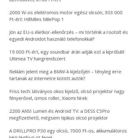
2000 W-os elektromos motor egész olcsón, 303 000
Ft-ért: HillMiles MilePop 1
Jön az EU-s életkor-ellenőrzés – mi történik a rootolt és
egyedi Androidot használó telefonokkal?
19 000 Ft-ért, egy soundbar árán adják ezt a kipróbált
Ultimea TV hangrendszert
Reklám jelent meg a BMW-k kijelzőjén – tényleg erre
tartanak az internetre kötött autók?
Friss tech: látványos okos kijelző, olcsó projektor nagy
fényerővel, izmos roller, Xiaomi hírek
2200 ANSI Lumen és Android TV: a DESS C5Pro
megfizethető, mégsem tipikus olcsó projektor
A DRILLPRO P30 egy olcsó, 7000 Ft-os, akkumulátoros
kézi légfúvó öt fejjel