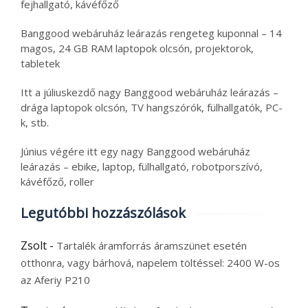
fejhallgató, kávéfőző
Banggood webáruház leárazás rengeteg kuponnal – 14
magos, 24 GB RAM laptopok olcsón, projektorok,
tabletek
Itt a júliuskezdő nagy Banggood webáruház leárazás –
drága laptopok olcsón, TV hangszórók, fülhallgatók, PC-
k, stb.
Június végére itt egy nagy Banggood webáruház
leárazás – ebike, laptop, fülhallgató, robotporszívó,
kávéfőző, roller
Legutóbbi hozzászólások
Zsolt
-
Tartalék áramforrás áramszünet esetén
otthonra, vagy bárhová, napelem töltéssel: 2400 W-os
az Aferiy P210