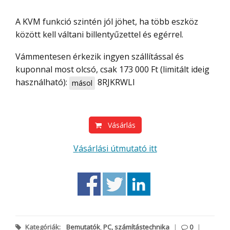
A KVM funkció szintén jól jöhet, ha több eszköz
között kell váltani billentyűzettel és egérrel.
Vámmentesen érkezik ingyen szállítással és
kuponnal most olcsó, csak 173 000 Ft (limitált ideig
használható):
8RJKRWLI
másol
Vásárlás
Vásárlási útmutató itt
Kategóriák:
Bemutatók
,
PC, számítástechnika
|
0
|