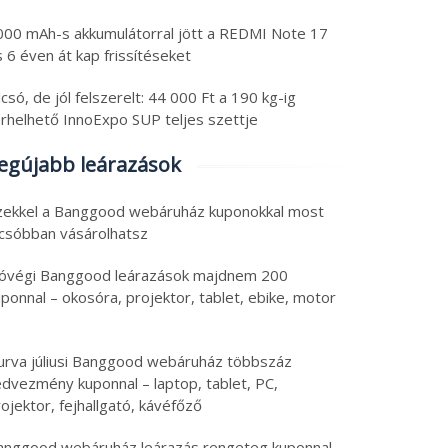
000 mAh-s akkumulátorral jött a REDMI Note 17
 6 éven át kap frissítéseket
csó, de jól felszerelt: 44 000 Ft a 190 kg-ig
erhelhető InnoExpo SUP teljes szettje
egújabb leárazások
zekkel a Banggood webáruház kuponokkal most
lcsóbban vásárolhatsz
ss tech: állítható
Friss tech válogatás:
óvégi Banggood leárazások majdnem 200
gasságú asztal teszt,
OnePlus okosóra
ponnal – okosóra, projektor, tablet, ebike, motor
só tablet, ami egy
féláron, olcsó
top, tartalék
nyolcmagos Ryzen 7 PC
6. augusztus 5.
2026. augusztus 5.
urva júliusi Banggood webáruház többszáz
amforrás, 8580 mAh
és Android 16 tablet
 augusztus 2026
|
0
5 augusztus 2026
|
0
edvezmény kuponnal – laptop, tablet, PC,
aomi
ojektor, fejhallgató, kávéfőző
anggood webáruház leárazás rengeteg kuponnal –