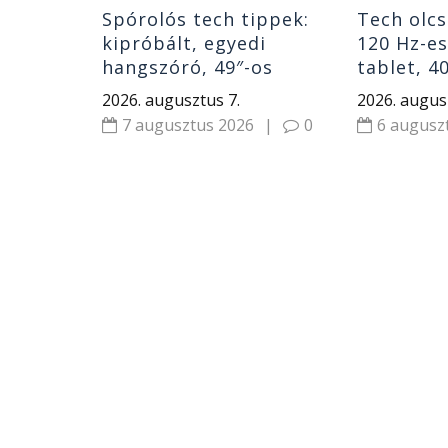
Spórolós tech tippek:
Tech olcs
kipróbált, egyedi
120 Hz-e
hangszóró, 49″-os
tablet, 4
monitor, gyerek okosóra
hangszór
2026. augusztus 7.
2026. augus
és Huawei óra
7 augusztus 2026
|
0
6 augusz