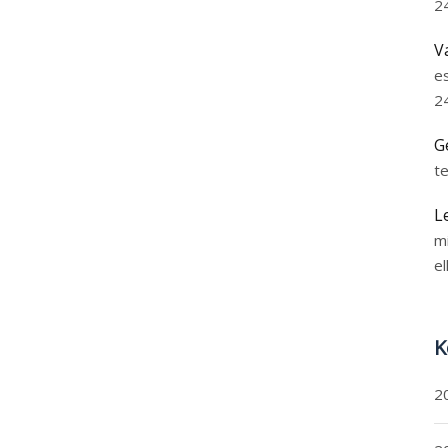
2
V
e
2
G
t
L
m
el
K
2