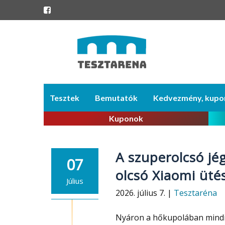
Skip
Tesztek
Bemutatók
Kedvezmény, kupo
to
content
Kuponok
A szuperolcsó jég
07
olcsó Xiaomi ütés
Július
2026. július 7. |
Tesztaréna
Nyáron a hőkupolában mindig 