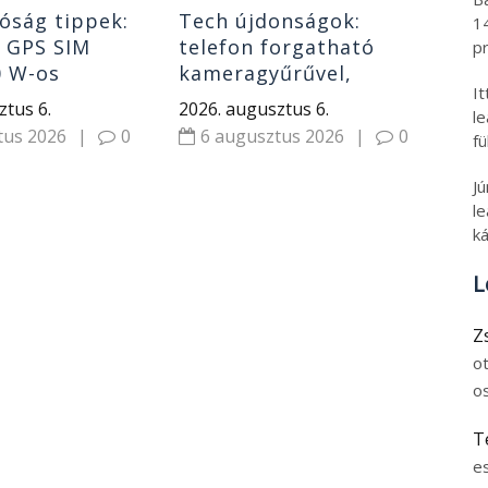
óság tippek:
Tech újdonságok:
1
s GPS SIM
telefon forgatható
pr
0 W-os
kameragyűrűvel,
I
ó, power bank
klipszes fülhallgatók
ztus 6.
2026. augusztus 6.
l
olcsó riválisa és
tus 2026
|
0
6 augusztus 2026
|
0
fü
hordozható monitor
J
le
ká
L
Z
o
o
T
e