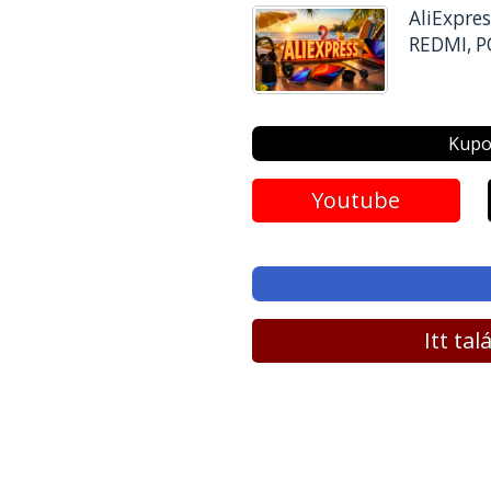
AliExpre
REDMI, P
Kupo
Youtube
Itt ta