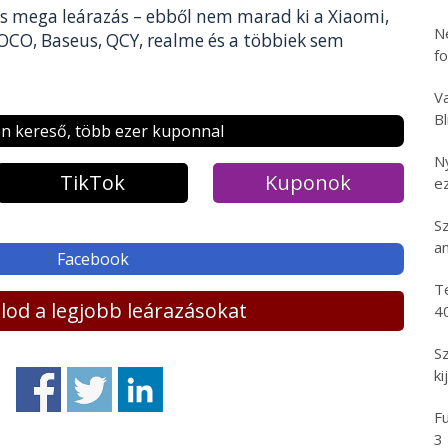
ss mega leárazás – ebből nem marad ki a Xiaomi,
N
OCO, Baseus, QCY, realme és a többiek sem
f
Va
B
n kereső, több ezer kuponnal
N
TikTok
Kuponok
e
S
an
Facebook
T
lálod a legjobb leárazásokat
4
S
ki
Fu
3