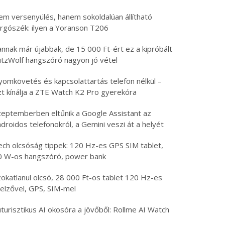
em versenyülés, hanem sokoldalúan állítható
orgószék: ilyen a Yoranson T206
nnak már újabbak, de 15 000 Ft-ért ez a kipróbált
litzWolf hangszóró nagyon jó vétel
yomkövetés és kapcsolattartás telefon nélkül –
zt kínálja a ZTE Watch K2 Pro gyerekóra
zeptemberben eltűnik a Google Assistant az
droidos telefonokról, a Gemini veszi át a helyét
ech olcsóság tippek: 120 Hz-es GPS SIM tablet,
0 W-os hangszóró, power bank
zokatlanul olcsó, 28 000 Ft-os tablet 120 Hz-es
jelzővel, GPS, SIM-mel
turisztikus AI okosóra a jövőből: Rollme AI Watch