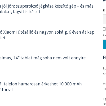
 jól jön: szuperolcsó jégkása készítő gép – és más
Em
lokat, fagyit is készít
só Xiaomi ütésálló és nagyon sokáig, 6 éven át kap
ad
eket
F
talmas, 14″ tablet még soha nem volt ennyire
Sp
4
H
I telefon hamarosan érkezhet 10 000 mAh
üz
torral
E
0