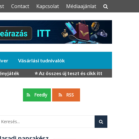
st
Contact
Kapcsolat
Médiaajánlat
dver
Vásárlási tudnivalók
ényjáték
⭐ Az összes új teszt és cikk itt
Feedly
RSS
aradj naprakész