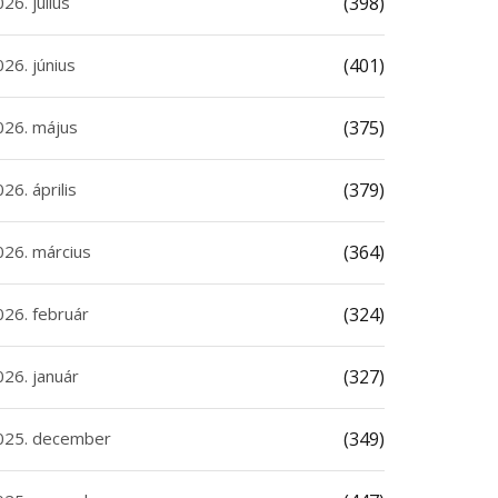
26. július
(398)
26. június
(401)
026. május
(375)
26. április
(379)
026. március
(364)
026. február
(324)
026. január
(327)
025. december
(349)