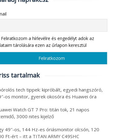
ail
Feliratkozom a hírlevélre és engedélyt adok az
ataim tárolására ezen az űrlapon keresztül
riss tartalmak
órolós tech tippek: kipróbált, egyedi hangszóró,
9″-os monitor, gyerek okosóra és Huawei óra
uawei Watch GT 7 Pro: titán tok, 21 napos
emidő, 3000 nites kijelző
gy 49″-os, 144 Hz-es óriásmonitor olcsón, 120
00 Ft-ért – itt a TITAN ARMY C49SHC