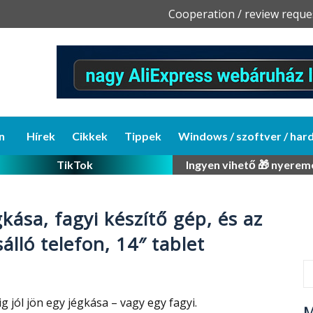
Skip
Cooperation / review reque
to
content
n
Hírek
Cikkek
Tippek
Windows / szoftver / har
TikTok
Ingyen vihető 🎁 nyerem
kása, fagyi készítő gép, és az
álló telefon, 14″ tablet
jól jön egy jégkása – vagy egy fagyi.
M