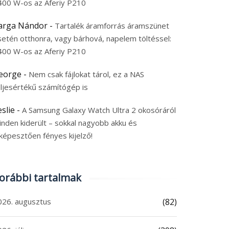
400 W-os az Aferiy P210
arga Nándor
-
Tartalék áramforrás áramszünet
setén otthonra, vagy bárhová, napelem töltéssel:
400 W-os az Aferiy P210
eorge
-
Nem csak fájlokat tárol, ez a NAS
eljesértékű számítógép is
eslie
-
A Samsung Galaxy Watch Ultra 2 okosóráról
inden kiderült – sokkal nagyobb akku és
képesztően fényes kijelző!
orábbi tartalmak
026. augusztus
(82)