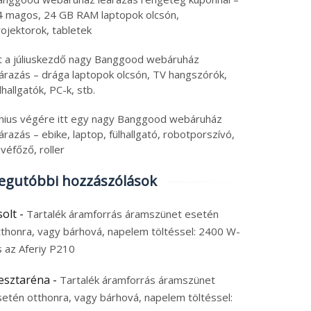
4 magos, 24 GB RAM laptopok olcsón,
ojektorok, tabletek
tt a júliuskezdő nagy Banggood webáruház
eárazás – drága laptopok olcsón, TV hangszórók,
lhallgatók, PC-k, stb.
únius végére itt egy nagy Banggood webáruház
árazás – ebike, laptop, fülhallgató, robotporszívó,
véfőző, roller
egutóbbi hozzászólások
solt
-
Tartalék áramforrás áramszünet esetén
tthonra, vagy bárhová, napelem töltéssel: 2400 W-
s az Aferiy P210
esztaréna
-
Tartalék áramforrás áramszünet
setén otthonra, vagy bárhová, napelem töltéssel: