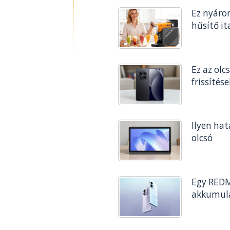
Ez nyáron
hűsítő ita
Ez az olc
frissítés
Ilyen ha
olcsó
Egy REDM
akkumulá