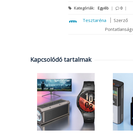
Kategóriák:
Egyéb
|
0
|
Tesztaréna
Szerző
Pontatlanságo
Kapcsolódó tartalmak
atás:
a
en 7 PC
ablet
|
0