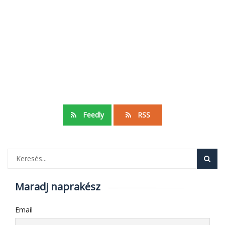
Feedly
RSS
Maradj naprakész
Email