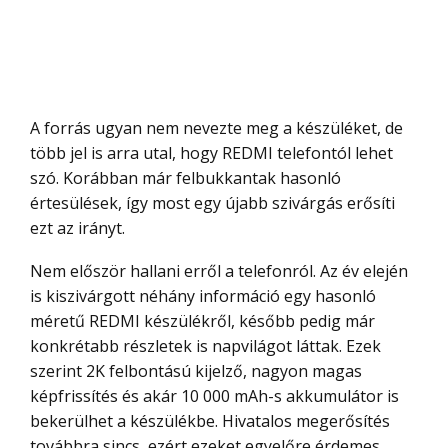
A forrás ugyan nem nevezte meg a készüléket, de
több jel is arra utal, hogy REDMI telefontól lehet
szó. Korábban már felbukkantak hasonló
értesülések, így most egy újabb szivárgás erősíti
ezt az irányt.
Nem először hallani erről a telefonról. Az év elején
is kiszivárgott néhány információ egy hasonló
méretű REDMI készülékről, később pedig már
konkrétabb részletek is napvilágot láttak. Ezek
szerint 2K felbontású kijelző, nagyon magas
képfrissítés és akár 10 000 mAh-s akkumulátor is
bekerülhet a készülékbe. Hivatalos megerősítés
továbbra sincs, ezért ezeket egyelőre érdemes