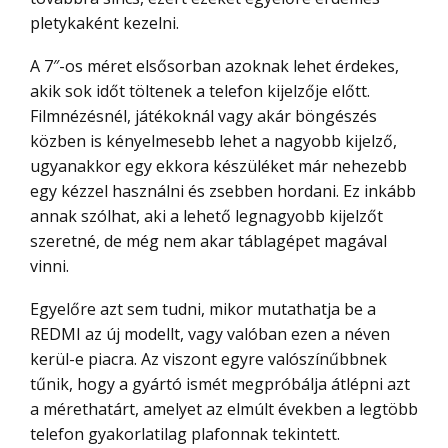
pletykaként kezelni.
A 7″-os méret elsősorban azoknak lehet érdekes,
akik sok időt töltenek a telefon kijelzője előtt.
Filmnézésnél, játékoknál vagy akár böngészés
közben is kényelmesebb lehet a nagyobb kijelző,
ugyanakkor egy ekkora készüléket már nehezebb
egy kézzel használni és zsebben hordani. Ez inkább
annak szólhat, aki a lehető legnagyobb kijelzőt
szeretné, de még nem akar táblagépet magával
vinni.
Egyelőre azt sem tudni, mikor mutathatja be a
REDMI az új modellt, vagy valóban ezen a néven
kerül-e piacra. Az viszont egyre valószínűbbnek
tűnik, hogy a gyártó ismét megpróbálja átlépni azt
a mérethatárt, amelyet az elmúlt években a legtöbb
telefon gyakorlatilag plafonnak tekintett.