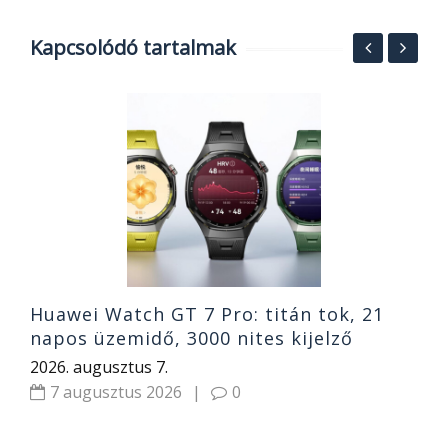
Kapcsolódó tartalmak
S
A
G
2
Huawei Watch GT 7 Pro: titán tok, 21
napos üzemidő, 3000 nites kijelző
2026. augusztus 7.
7 augusztus 2026
|
0