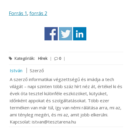
Forrás 1
,
forrás 2
Kategóriák:
Hírek
|
0
|
István
Szerző
A szerző informatikai végzettségű és imádja a tech
világát – napi szinten több száz hírt néz át, értékel ki és
évek óta tesztel különféle eszközöket, kütyüket,
időnként appokat és szolgáltatásokat. Több ezer
terméken van már túl, így van némi rálátása arra, mi az,
ami tényleg megéri, és mi az, amit jobb elkerülni.
Kapcsolat: istvan@tesztarena.hu