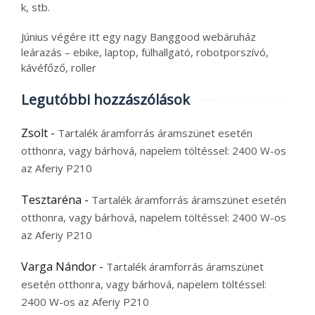
k, stb.
Június végére itt egy nagy Banggood webáruház
leárazás – ebike, laptop, fülhallgató, robotporszívó,
kávéfőző, roller
Legutóbbi hozzászólások
Zsolt
-
Tartalék áramforrás áramszünet esetén
otthonra, vagy bárhová, napelem töltéssel: 2400 W-os
az Aferiy P210
Tesztaréna
-
Tartalék áramforrás áramszünet esetén
otthonra, vagy bárhová, napelem töltéssel: 2400 W-os
az Aferiy P210
Varga Nándor
-
Tartalék áramforrás áramszünet
esetén otthonra, vagy bárhová, napelem töltéssel:
2400 W-os az Aferiy P210