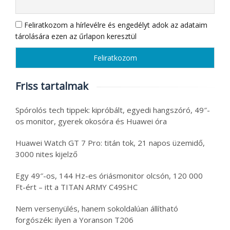
Feliratkozom a hírlevélre és engedélyt adok az adataim
tárolására ezen az űrlapon keresztül
Friss tartalmak
Spórolós tech tippek: kipróbált, egyedi hangszóró, 49″-
os monitor, gyerek okosóra és Huawei óra
Huawei Watch GT 7 Pro: titán tok, 21 napos üzemidő,
3000 nites kijelző
Egy 49″-os, 144 Hz-es óriásmonitor olcsón, 120 000
Ft-ért – itt a TITAN ARMY C49SHC
Nem versenyülés, hanem sokoldalúan állítható
forgószék: ilyen a Yoranson T206