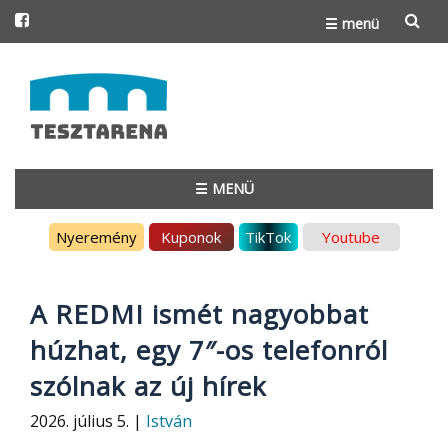
☰ menü
Skip
to
content
☰ MENÜ
Skip
Nyeremény
Kuponok
TikTok
Youtube
to
content
A REDMI ismét nagyobbat
húzhat, egy 7″-os telefonról
szólnak az új hírek
2026. július 5. |
István