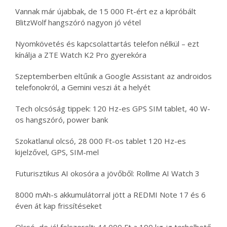
Vannak már újabbak, de 15 000 Ft-ért ez a kipróbált
BlitzWolf hangszóró nagyon jó vétel
Nyomkövetés és kapcsolattartás telefon nélkül – ezt
kínálja a ZTE Watch K2 Pro gyerekóra
Szeptemberben eltűnik a Google Assistant az androidos
telefonokról, a Gemini veszi át a helyét
Tech olcsóság tippek: 120 Hz-es GPS SIM tablet, 40 W-
os hangszóró, power bank
Szokatlanul olcsó, 28 000 Ft-os tablet 120 Hz-es
kijelzővel, GPS, SIM-mel
Futurisztikus AI okosóra a jövőből: Rollme AI Watch 3
8000 mAh-s akkumulátorral jött a REDMI Note 17 és 6
éven át kap frissítéseket
Olcsó, de jól felszerelt: 44 000 Ft a 190 kg-ig terhelhető