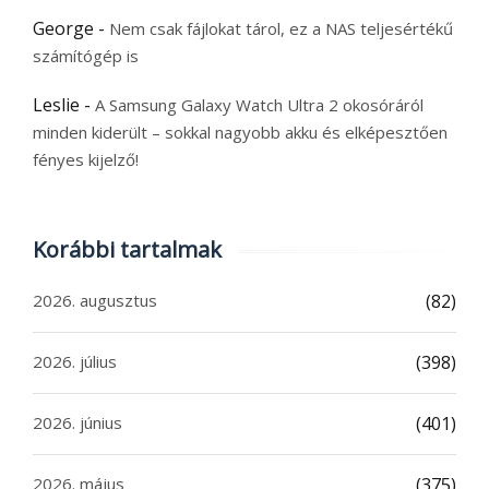
George
-
Nem csak fájlokat tárol, ez a NAS teljesértékű
számítógép is
Leslie
-
A Samsung Galaxy Watch Ultra 2 okosóráról
minden kiderült – sokkal nagyobb akku és elképesztően
fényes kijelző!
Korábbi tartalmak
2026. augusztus
(82)
2026. július
(398)
2026. június
(401)
2026. május
(375)