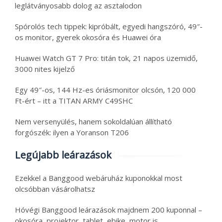
leglátványosabb dolog az asztalodon
Spórolós tech tippek: kipróbált, egyedi hangszóró, 49″-
os monitor, gyerek okosóra és Huawei óra
Huawei Watch GT 7 Pro: titán tok, 21 napos üzemidő,
3000 nites kijelző
Egy 49″-os, 144 Hz-es óriásmonitor olcsón, 120 000
Ft-ért – itt a TITAN ARMY C49SHC
Nem versenyülés, hanem sokoldalúan állítható
forgószék: ilyen a Yoranson T206
Legújabb leárazások
Ezekkel a Banggood webáruház kuponokkal most
olcsóbban vásárolhatsz
Hóvégi Banggood leárazások majdnem 200 kuponnal –
okosóra, projektor, tablet, ebike, motor is