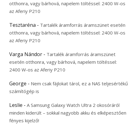
otthonra, vagy bárhová, napelem töltéssel: 2400 W-os
az Aferiy P210
Tesztaréna
-
Tartalék áramforrás áramszünet esetén
otthonra, vagy bárhová, napelem töltéssel: 2400 W-os
az Aferiy P210
Varga Nándor
-
Tartalék áramforrás áramszünet
esetén otthonra, vagy bárhová, napelem töltéssel:
2400 W-os az Aferiy P210
George
-
Nem csak fájlokat tárol, ez a NAS teljesértékű
számítógép is
Leslie
-
A Samsung Galaxy Watch Ultra 2 okosóráról
minden kiderült – sokkal nagyobb akku és elképesztően
fényes kijelző!