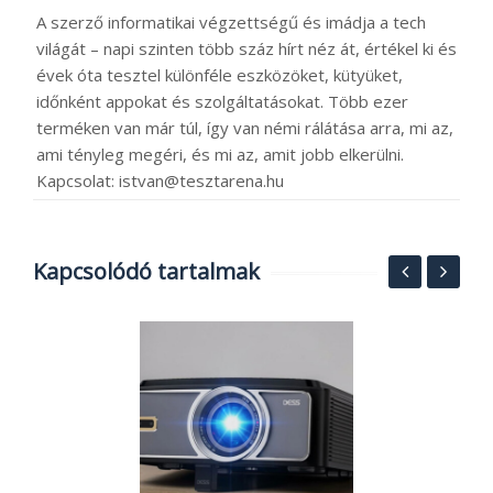
A szerző informatikai végzettségű és imádja a tech
világát – napi szinten több száz hírt néz át, értékel ki és
évek óta tesztel különféle eszközöket, kütyüket,
időnként appokat és szolgáltatásokat. Több ezer
terméken van már túl, így van némi rálátása arra, mi az,
ami tényleg megéri, és mi az, amit jobb elkerülni.
Kapcsolat: istvan@tesztarena.hu
Kapcsolódó tartalmak
A
a
2