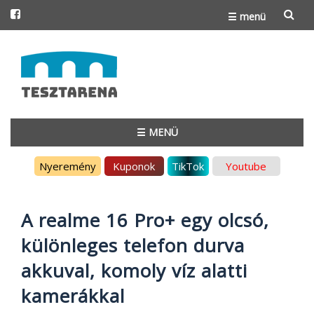
☰ menü
Skip
to
content
☰ MENÜ
Skip
Nyeremény
Kuponok
TikTok
Youtube
to
content
A realme 16 Pro+ egy olcsó,
különleges telefon durva
akkuval, komoly víz alatti
kamerákkal