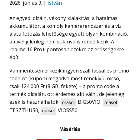
2026. június 9. |
István
Az egyedi dizájn, vékony kialakítás, a hatalmas
akkumulátor, a komoly kamerarendszer és a víz
alatti fotózás lehetősége együtt olyan kombináció,
amivel jelenleg nem sok rivális rendelkezik. A
realme 16 Pro+ pontosan ezekre az erősségekre
épít.
Vámmentesen érkezik ingyen szállítással és promo
code-ot (kupon) megadva most rendkívül olcsó,
csak 124 000 Ft (8 GB, fekete) – a promo code a
termék oldalán, ott érdemes aktiválni, de jelenleg
ezek is használhatók:
BIG50VIO
,
másol
másol
TESZTHU50
,
VIOSS50
másol
Vásárlás