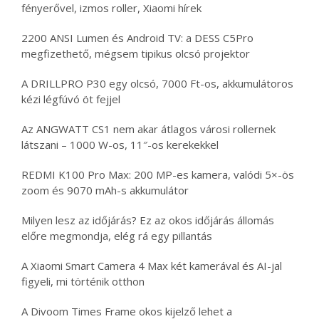
fényerővel, izmos roller, Xiaomi hírek
2200 ANSI Lumen és Android TV: a DESS C5Pro
megfizethető, mégsem tipikus olcsó projektor
A DRILLPRO P30 egy olcsó, 7000 Ft-os, akkumulátoros
kézi légfúvó öt fejjel
Az ANGWATT CS1 nem akar átlagos városi rollernek
látszani – 1000 W-os, 11″-os kerekekkel
REDMI K100 Pro Max: 200 MP-es kamera, valódi 5×-ös
zoom és 9070 mAh-s akkumulátor
Milyen lesz az időjárás? Ez az okos időjárás állomás
előre megmondja, elég rá egy pillantás
A Xiaomi Smart Camera 4 Max két kamerával és AI-jal
figyeli, mi történik otthon
A Divoom Times Frame okos kijelző lehet a