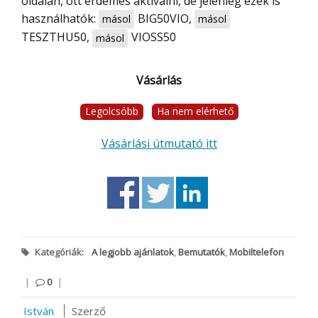
oldalán, ott érdemes aktiválni, de jelenleg ezek is
használhatók:
BIG50VIO
,
másol
másol
TESZTHU50
,
VIOSS50
másol
Vásárlás
Legolcsóbb
Ha nem elérhető
Vásárlási útmutató itt
Kategóriák:
A legjobb ajánlatok
,
Bemutatók
,
Mobiltelefon
|
0
|
István
Szerző