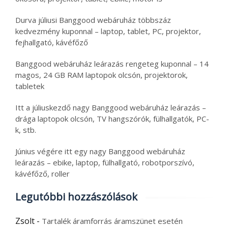
Durva júliusi Banggood webáruház többszáz
kedvezmény kuponnal – laptop, tablet, PC, projektor,
fejhallgató, kávéfőző
Banggood webáruház leárazás rengeteg kuponnal – 14
magos, 24 GB RAM laptopok olcsón, projektorok,
tabletek
Itt a júliuskezdő nagy Banggood webáruház leárazás –
drága laptopok olcsón, TV hangszórók, fülhallgatók, PC-
k, stb.
Június végére itt egy nagy Banggood webáruház
leárazás – ebike, laptop, fülhallgató, robotporszívó,
kávéfőző, roller
Legutóbbi hozzászólások
Zsolt
-
Tartalék áramforrás áramszünet esetén