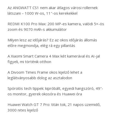
Az ANGWATT CS1 nem akar átlagos városi rollernek
látszani – 1000 W-os, 11″-os kerekekkel
REDMI K100 Pro Max: 200 MP-es kamera, valódi 5×-ös
zoom és 9070 mAh-s akkumulátor
Milyen lesz az időjárás? Ez az okos időjárás állomás
előre megmondja, elég rá egy pillantás
A Xiaomi Smart Camera 4 Max két kamerával és AI-jal
figyeli, mi történik otthon
A Divoom Times Frame okos kijelző lehet a
leglátványosabb dolog az asztalodon
Spórolós tech tippek: kipróbált, egyedi hangszóró, 49″-
os monitor, gyerek okosóra és Huawei óra
Huawei Watch GT 7 Pro: titán tok, 21 napos üzemidő,
3000 nites kijelző