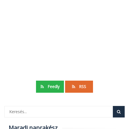
Feedly
RSS
Maradj naprakész