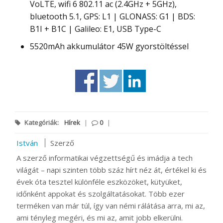
VoLTE, wifi 6 802.11 ac (2.4GHz + 5GHz),
bluetooth 5.1, GPS: L1 | GLONASS: G1 | BDS:
B1I + B1C | Galileo: E1, USB Type-C
5520mAh akkumulátor 45W gyorstöltéssel
Kategóriák:
Hírek
|
0
|
István
Szerző
A szerző informatikai végzettségű és imádja a tech
világát – napi szinten több száz hírt néz át, értékel ki és
évek óta tesztel különféle eszközöket, kütyüket,
időnként appokat és szolgáltatásokat. Több ezer
terméken van már túl, így van némi rálátása arra, mi az,
ami tényleg megéri, és mi az, amit jobb elkerülni.