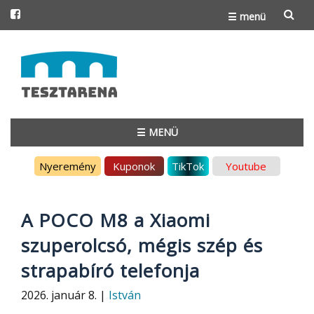
☰ menü
Skip
to
content
☰ MENÜ
Skip
Nyeremény
Kuponok
TikTok
Youtube
to
content
A POCO M8 a Xiaomi
szuperolcsó, mégis szép és
strapabíró telefonja
2026. január 8. |
István