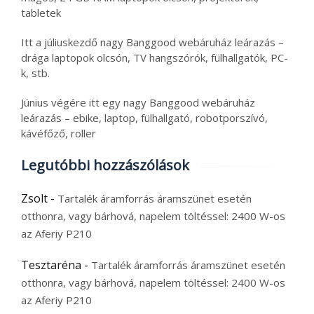
tabletek
Itt a júliuskezdő nagy Banggood webáruház leárazás –
drága laptopok olcsón, TV hangszórók, fülhallgatók, PC-
k, stb.
Június végére itt egy nagy Banggood webáruház
leárazás – ebike, laptop, fülhallgató, robotporszívó,
kávéfőző, roller
Legutóbbi hozzászólások
Zsolt
-
Tartalék áramforrás áramszünet esetén
otthonra, vagy bárhová, napelem töltéssel: 2400 W-os
az Aferiy P210
Tesztaréna
-
Tartalék áramforrás áramszünet esetén
otthonra, vagy bárhová, napelem töltéssel: 2400 W-os
az Aferiy P210