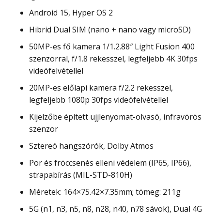
Android 15, Hyper OS 2
Hibrid Dual SIM (nano + nano vagy microSD)
50MP-es fő kamera 1/1.2.88″ Light Fusion 400
szenzorral, f/1.8 rekesszel, legfeljebb 4K 30fps
videófelvétellel
20MP-es előlapi kamera f/2.2 rekesszel,
legfeljebb 1080p 30fps videófelvétellel
Kijelzőbe épített ujjlenyomat-olvasó, infravörös
szenzor
Sztereó hangszórók, Dolby Atmos
Por és fröccsenés elleni védelem (IP65, IP66),
strapabírás (MIL-STD-810H)
Méretek: 164×75.42×7.35mm; tömeg: 211g
5G (n1, n3, n5, n8, n28, n40, n78 sávok), Dual 4G