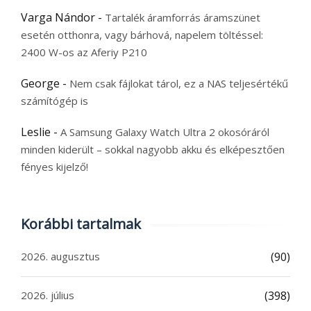
Varga Nándor
-
Tartalék áramforrás áramszünet
esetén otthonra, vagy bárhová, napelem töltéssel:
2400 W-os az Aferiy P210
George
-
Nem csak fájlokat tárol, ez a NAS teljesértékű
számítógép is
Leslie
-
A Samsung Galaxy Watch Ultra 2 okosóráról
minden kiderült – sokkal nagyobb akku és elképesztően
fényes kijelző!
Korábbi tartalmak
2026. augusztus
(90)
2026. július
(398)