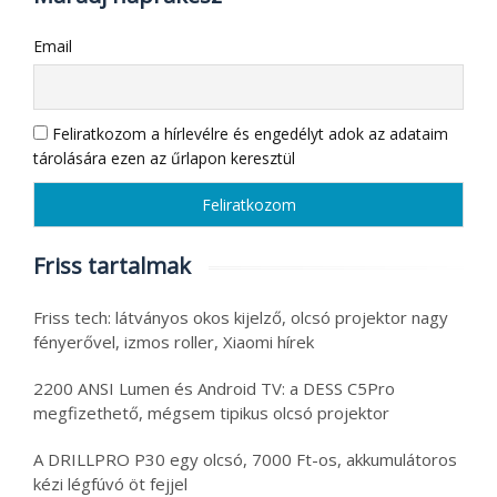
Email
Feliratkozom a hírlevélre és engedélyt adok az adataim
tárolására ezen az űrlapon keresztül
Friss tartalmak
Friss tech: látványos okos kijelző, olcsó projektor nagy
fényerővel, izmos roller, Xiaomi hírek
2200 ANSI Lumen és Android TV: a DESS C5Pro
megfizethető, mégsem tipikus olcsó projektor
A DRILLPRO P30 egy olcsó, 7000 Ft-os, akkumulátoros
kézi légfúvó öt fejjel