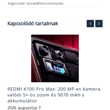
Kapcsolat: istvan@tesztarena.hu
Kapcsolódó tartalmak
MI
A
k
o
2
REDMI K100 Pro Max: 200 MP-es kamera,
valódi 5×-ös zoom és 9070 mAh-s
akkumulátor
2026. augusztus 7.