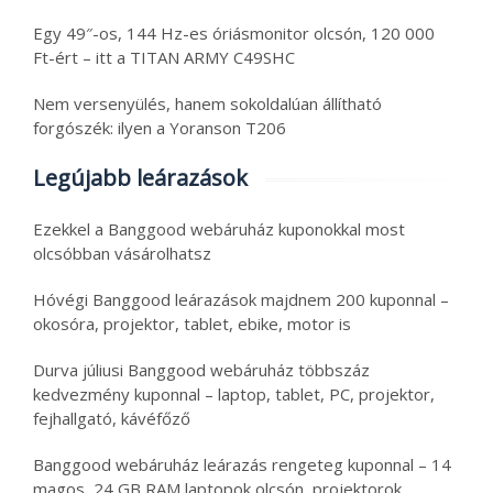
Egy 49″-os, 144 Hz-es óriásmonitor olcsón, 120 000
Ft-ért – itt a TITAN ARMY C49SHC
Nem versenyülés, hanem sokoldalúan állítható
forgószék: ilyen a Yoranson T206
Legújabb leárazások
Ezekkel a Banggood webáruház kuponokkal most
olcsóbban vásárolhatsz
Hóvégi Banggood leárazások majdnem 200 kuponnal –
okosóra, projektor, tablet, ebike, motor is
Durva júliusi Banggood webáruház többszáz
kedvezmény kuponnal – laptop, tablet, PC, projektor,
fejhallgató, kávéfőző
Banggood webáruház leárazás rengeteg kuponnal – 14
magos, 24 GB RAM laptopok olcsón, projektorok,