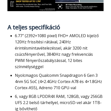
A teljes specifikáció
6.77″ (2392×1080 pixel) FHD+ AMOLED kijelző
120Hz frissítési rátával, 240Hz
érintésmintavételezéssel, akár 3200 nit
csúcsfényerővel, 3840Hz nagy frekvenciás
PWM fényerőszabályzással, 12 bites
színmélységgel
Nyolcmagos Qualcomm Snapdragon 6 Gen 3
4nm 5G SoC (4×2.4GHz Cortex-A78 és 4×1.8GHz
Cortex-A55), Adreno 710 GPU-val
6, vagy 8GB LPDDR4X RAM, 128GB, vagy 256GB
UFS 2.2 belső tárhellyel, microSD-vel akár 1TB-
ig bővíthető