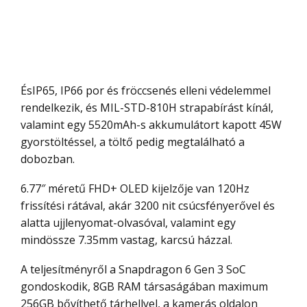
ÉsIP65, IP66 por és fröccsenés elleni védelemmel
rendelkezik, és MIL-STD-810H strapabírást kínál,
valamint egy 5520mAh-s akkumulátort kapott 45W
gyorstöltéssel, a töltő pedig megtalálható a
dobozban.
6.77″ méretű FHD+ OLED kijelzője van 120Hz
frissítési rátával, akár 3200 nit csúcsfényerővel és
alatta ujjlenyomat-olvasóval, valamint egy
mindössze 7.35mm vastag, karcsú házzal.
A teljesítményről a Snapdragon 6 Gen 3 SoC
gondoskodik, 8GB RAM társaságában maximum
256GB bővíthető tárhellyel, a kamerás oldalon