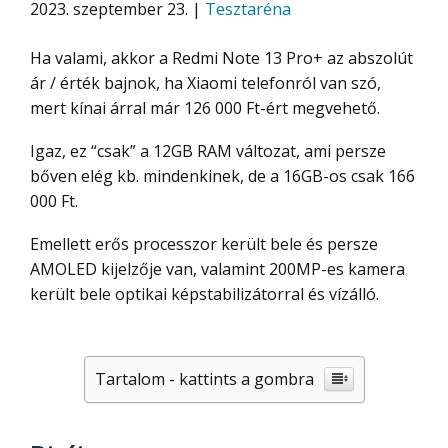
2023. szeptember 23. |
Tesztaréna
Ha valami, akkor a Redmi Note 13 Pro+ az abszolút
ár / érték bajnok, ha Xiaomi telefonról van szó,
mert kínai árral már 126 000 Ft-ért megvehető.
Igaz, ez “csak” a 12GB RAM változat, ami persze
bőven elég kb. mindenkinek, de a 16GB-os csak 166
000 Ft.
Emellett erős processzor került bele és persze
AMOLED kijelzője van, valamint 200MP-es kamera
került bele optikai képstabilizátorral és vízálló.
Tartalom - kattints a gombra