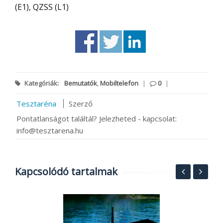
(E1), QZSS (L1)
Kategóriák:
Bemutatók
,
Mobiltelefon
|
0
|
Tesztaréna
Szerző
Pontatlanságot találtál? Jelezheted - kapcsolat:
info@tesztarena.hu
Kapcsolódó tartalmak
S
6
e