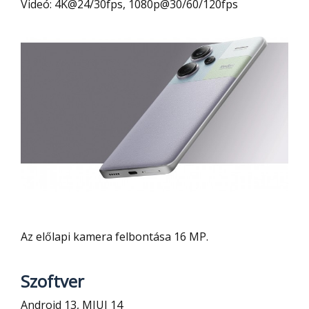
Videó: 4K@24/30fps, 1080p@30/60/120fps
Az előlapi kamera felbontása 16 MP.
Szoftver
Android 13, MIUI 14