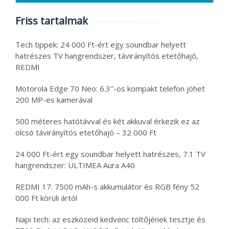
Friss tartalmak
Tech tippek: 24 000 Ft-ért egy soundbar helyett
hatrészes TV hangrendszer, távirányítós etetőhajó,
REDMI
Motorola Edge 70 Neo: 6.3″-os kompakt telefon jöhet
200 MP-es kamerával
500 méteres hatótávval és két akkuval érkezik ez az
olcsó távirányítós etetőhajó – 32 000 Ft
24 000 Ft-ért egy soundbar helyett hatrészes, 7.1 TV
hangrendszer: ULTIMEA Aura A40
REDMI 17: 7500 mAh-s akkumulátor és RGB fény 52
000 Ft körüli ártól
Napi tech: az eszközeid kedvenc töltőjének tesztje és