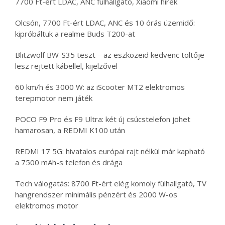
7700 Ft-ért LDAC, ANC fülhallgató, Xiaomi hírek
Olcsón, 7700 Ft-ért LDAC, ANC és 10 órás üzemidő:
kipróbáltuk a realme Buds T200-at
Blitzwolf BW-S35 teszt – az eszközeid kedvenc töltője
lesz rejtett kábellel, kijelzővel
60 km/h és 3000 W: az iScooter MT2 elektromos
terepmotor nem játék
POCO F9 Pro és F9 Ultra: két új csúcstelefon jöhet
hamarosan, a REDMI K100 után
REDMI 17 5G: hivatalos európai rajt nélkül már kapható
a 7500 mAh-s telefon és drága
Tech válogatás: 8700 Ft-ért elég komoly fülhallgató, TV
hangrendszer minimális pénzért és 2000 W-os
elektromos motor