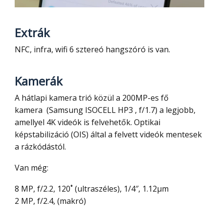
Extrák
NFC, infra, wifi 6 sztereó hangszóró is van.
Kamerák
A hátlapi kamera trió közül a 200MP-es fő
kamera (Samsung ISOCELL HP3 , f/1.7) a legjobb,
amellyel 4K videók is felvehetők. Optikai
képstabilizáció (OIS) által a felvett videók mentesek
a rázkódástól.
Van még:
8 MP, f/2.2, 120˚ (ultraszéles), 1/4″, 1.12µm
2 MP, f/2.4, (makró)