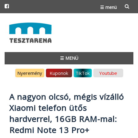
☰ menü
Skip
to
content
☰ MENÜ
Skip
Nyeremény
Kuponok
TikTok
Youtube
to
content
A nagyon olcsó, mégis vízálló
Xiaomi telefon ütős
hardverrel, 16GB RAM-mal:
Redmi Note 13 Pro+