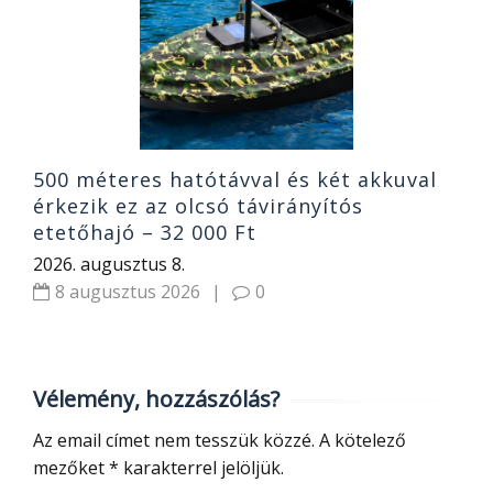
2
500 méteres hatótávval és két akkuval
érkezik ez az olcsó távirányítós
etetőhajó – 32 000 Ft
2026. augusztus 8.
8 augusztus 2026
|
0
Vélemény, hozzászólás?
Az email címet nem tesszük közzé.
A kötelező
mezőket
*
karakterrel jelöljük.