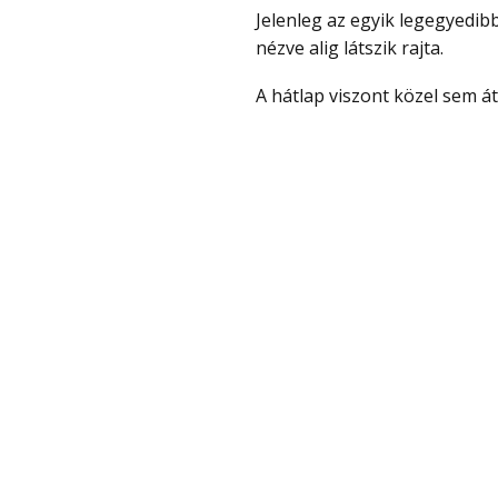
Jelenleg az egyik legegyedibb telefonról van és bár strapabíró telefon, ez szemből
nézve alig látszik rajta.
A hátlap viszont közel sem 