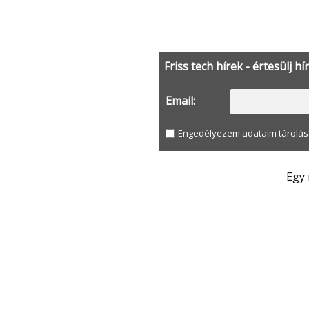
Friss tech hírek - értesülj hí
Email:
Engedélyezem adataim tárolás
Egy