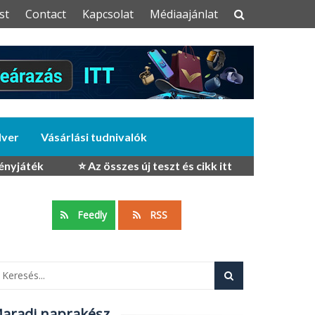
st
Contact
Kapcsolat
Médiaajánlat
dver
Vásárlási tudnivalók
ényjáték
⭐ Az összes új teszt és cikk itt
Feedly
RSS
aradj naprakész