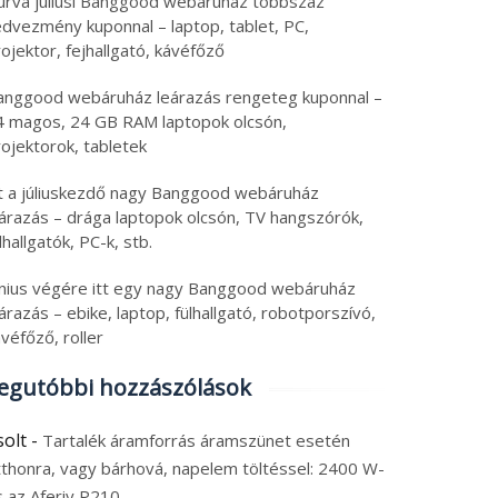
urva júliusi Banggood webáruház többszáz
edvezmény kuponnal – laptop, tablet, PC,
ojektor, fejhallgató, kávéfőző
anggood webáruház leárazás rengeteg kuponnal –
4 magos, 24 GB RAM laptopok olcsón,
ojektorok, tabletek
tt a júliuskezdő nagy Banggood webáruház
eárazás – drága laptopok olcsón, TV hangszórók,
lhallgatók, PC-k, stb.
únius végére itt egy nagy Banggood webáruház
árazás – ebike, laptop, fülhallgató, robotporszívó,
véfőző, roller
egutóbbi hozzászólások
solt
-
Tartalék áramforrás áramszünet esetén
tthonra, vagy bárhová, napelem töltéssel: 2400 W-
s az Aferiy P210