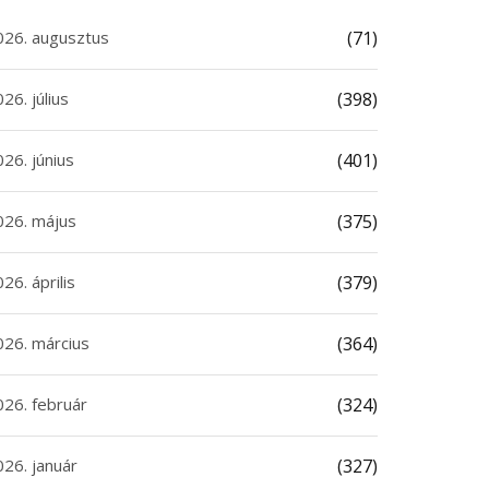
026. augusztus
(71)
26. július
(398)
26. június
(401)
026. május
(375)
26. április
(379)
026. március
(364)
026. február
(324)
026. január
(327)