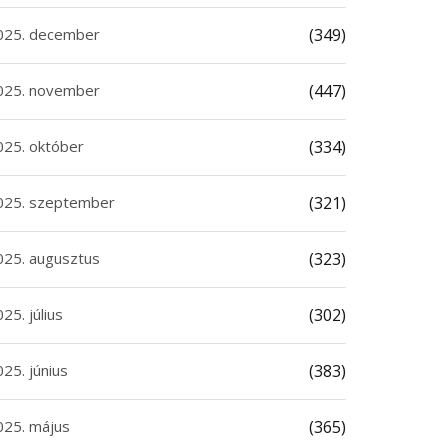
025. december
(349)
025. november
(447)
025. október
(334)
025. szeptember
(321)
025. augusztus
(323)
25. július
(302)
25. június
(383)
025. május
(365)