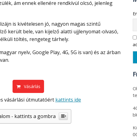
ülék, ám ennek ellenére rendkívül olcsó, jelenleg
Em
ző került bele, van kijelző alatti ujjlenyomat-olvasó,
küli töltés, rengeteg tárhely.
ad
 van.
F
Vásárlás
Ol
t
s vásárlási útmutatóért
kattints ide
4
b
alom - kattints a gombra
K
0