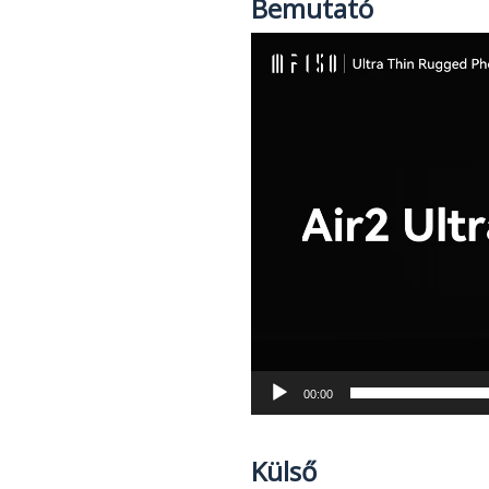
Bemutató
Videólejátszó
00:00
Külső