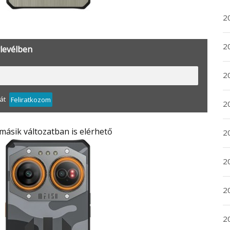
2
20
rlevélben
20
át
Feliratkozom
2
 másik változatban is elérhető
20
2
2
2