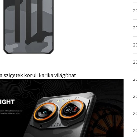
2
2
2
2
a szigetek körüli karika világíthat
2
20
20
2