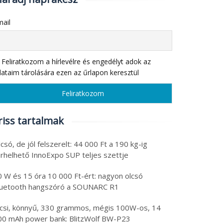
ail
Feliratkozom a hírlevélre és engedélyt adok az
ataim tárolására ezen az űrlapon keresztül
riss tartalmak
csó, de jól felszerelt: 44 000 Ft a 190 kg-ig
erhelhető InnoExpo SUP teljes szettje
0 W és 15 óra 10 000 Ft-ért: nagyon olcsó
luetooth hangszóró a SOUNARC R1
icsi, könnyű, 330 grammos, mégis 100W-os, 14
00 mAh power bank: BlitzWolf BW-P23