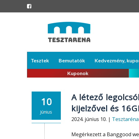
Skip
Tesztek
Bemutatók
Kedvezmény, kupo
to
content
Kuponok
A létező legolcs
10
kijelzővel és 16
Június
2024. június 10. |
Tesztaréna
Megérkezett a Banggood webá