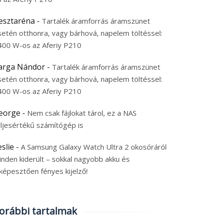
esztaréna
-
Tartalék áramforrás áramszünet
setén otthonra, vagy bárhová, napelem töltéssel:
400 W-os az Aferiy P210
arga Nándor
-
Tartalék áramforrás áramszünet
setén otthonra, vagy bárhová, napelem töltéssel:
400 W-os az Aferiy P210
eorge
-
Nem csak fájlokat tárol, ez a NAS
eljesértékű számítógép is
eslie
-
A Samsung Galaxy Watch Ultra 2 okosóráról
inden kiderült – sokkal nagyobb akku és
képesztően fényes kijelző!
orábbi tartalmak