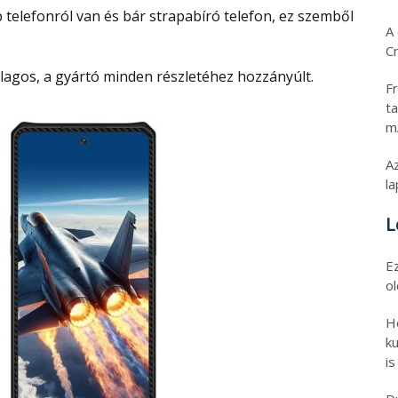
A 
C
átlagos, a gyártó minden részletéhez hozzányúlt.
Fr
ta
m
Az
l
L
E
o
H
ku
is