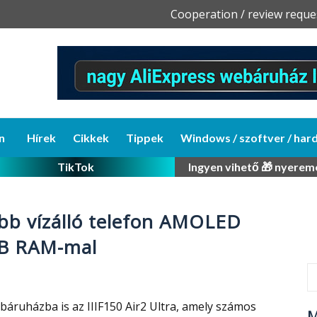
Skip
Cooperation / review reque
to
content
n
Hírek
Cikkek
Tippek
Windows / szoftver / har
TikTok
Ingyen vihető 🎁 nyerem
óbb vízálló telefon AMOLED
GB RAM-mal
ruházba is az IIIF150 Air2 Ultra, amely számos
M