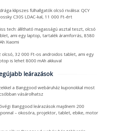
drága klipszes fülhallgatók olcsó riválisa: QCY
rossky C30S LDAC-kal, 11 000 Ft-ért
iss tech: állítható magasságú asztal teszt, olcsó
blet, ami egy laptop, tartalék áramforrás, 8580
Ah Xiaomi
 olcsó, 32 000 Ft-os androidos tablet, ami egy
aptop is lehet 8000 mAh akkuval
egújabb leárazások
zekkel a Banggood webáruház kuponokkal most
lcsóbban vásárolhatsz
óvégi Banggood leárazások majdnem 200
ponnal – okosóra, projektor, tablet, ebike, motor