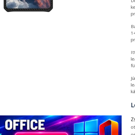
D
k
pr
B
1
pr
I
l
fü
J
le
ká
L
Z
o
o