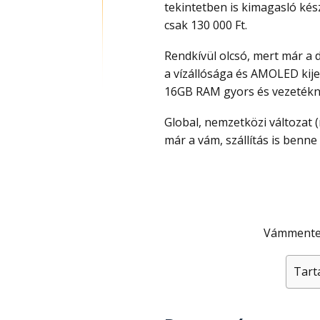
tekintetben is kimagasló kész
csak 130 000 Ft.
Rendkívül olcsó, mert már a dizájn is kivételesen jó, nagyon magas szintű
a vízállósága és AMOLED kijel
16GB RAM gyors és vezetéknél
Global, nemzetközi változat (magyar nyelv, Google Play, 4G, 5G is van) és az árban
már a vám, szállítás is benne
Vámmente
Tart