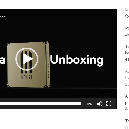
Mo
fo
P
a
T
ka
é
K
f
5
A
p
00:40
A
T
H