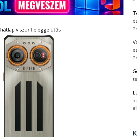
T
e
2
A hátlap viszont eléggé ütős
V
e
2
G
t
L
m
el
K