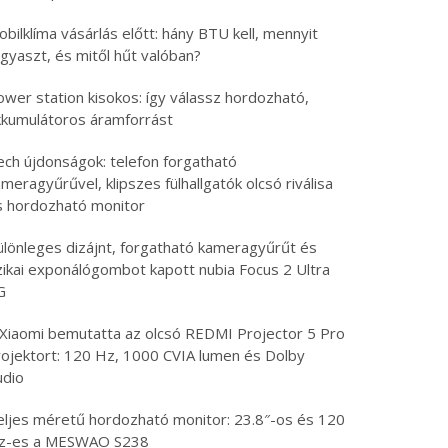
bilklíma vásárlás előtt: hány BTU kell, mennyit
gyaszt, és mitől hűt valóban?
ower station kisokos: így válassz hordozható,
kkumulátoros áramforrást
ech újdonságok: telefon forgatható
meragyűrűvel, klipszes fülhallgatók olcsó riválisa
s hordozható monitor
ülönleges dizájnt, forgatható kameragyűrűt és
izikai exponálógombot kapott nubia Focus 2 Ultra
G
 Xiaomi bemutatta az olcsó REDMI Projector 5 Pro
rojektort: 120 Hz, 1000 CVIA lumen és Dolby
udio
eljes méretű hordozható monitor: 23.8″-os és 120
z-es a MESWAO S238