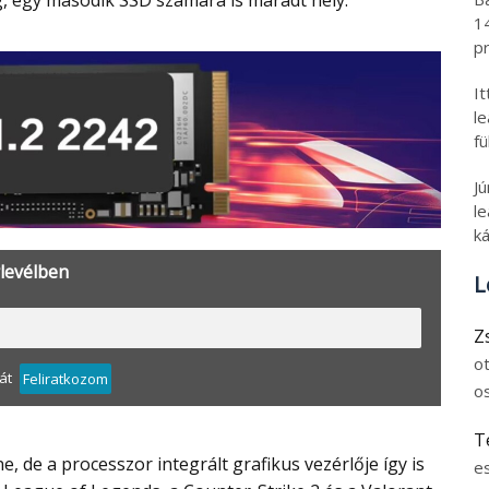
, egy második SSD számára is maradt hely.
1
pr
I
l
fü
J
le
ká
rlevélben
L
Z
o
át
Feliratkozom
o
T
e