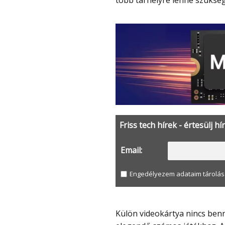
több tárhelyre lenne szükség
Friss tech hírek - értesülj hí
Email:
Engedélyezem adataim tárolás
Külön videokártya nincs benne, de a processzor integrált grafikus vezérlője így is