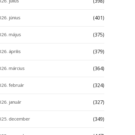
26. július
(398)
26. június
(401)
026. május
(375)
26. április
(379)
026. március
(364)
026. február
(324)
026. január
(327)
025. december
(349)