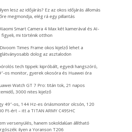
lyen lesz az időjárás? Ez az okos időjárás állomás
lőre megmondja, elég rá egy pillantás
 Xiaomi Smart Camera 4 Max két kamerával és AI-
l figyeli, mi történik otthon
 Divoom Times Frame okos kijelző lehet a
eglátványosabb dolog az asztalodon
órolós tech tippek: kipróbált, egyedi hangszóró,
9″-os monitor, gyerek okosóra és Huawei óra
uawei Watch GT 7 Pro: titán tok, 21 napos
emidő, 3000 nites kijelző
gy 49″-os, 144 Hz-es óriásmonitor olcsón, 120
00 Ft-ért – itt a TITAN ARMY C49SHC
em versenyülés, hanem sokoldalúan állítható
orgószék: ilyen a Yoranson T206