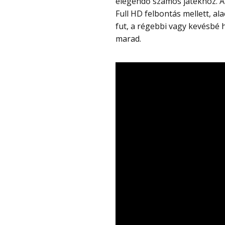
elegendő számos játékhoz. A 
Full HD felbontás mellett, al
fut, a régebbi vagy kevésbé 
marad.