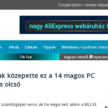
Skip
Cooperation / review reque
to
content
n
Hírek
Cikkek
Tippek
Windows / szoftver / har
TikTok
Ingyen vihető 🎁 nyerem
ak közepette ez a 14 magos PC
s olcsó
számítógépet venni, de ha mégis kell, akkor a MLLSE
M