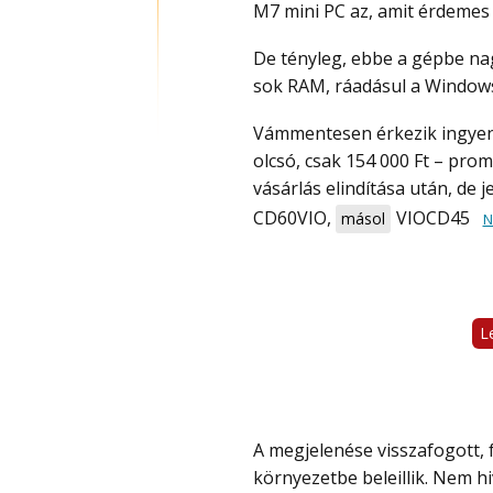
M7 mini PC az, amit érdemes 
De tényleg, ebbe a gépbe nagyon erős, 14 magos Intel processzor került és egész
sok RAM, ráadásul a Windows 
Vámmentesen érkezik ingyen szállítással és promo code-ot (kupon) megadva
olcsó, csak 154 000 Ft – prom
vásárlás elindítása után, de 
CD60VIO
,
VIOCD45
másol
N
L
A megjelenése visszafogott, fekete és szürke színeivel szinte bármilyen
környezetbe beleillik. Nem h