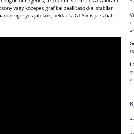
League of Legends, a Counter-Strike 2 és a Valorant
2
acsony vagy közepes grafikai beállításokkal stabilan
V
hardverigényes játékok, például a GTA V is játszható
e
2
G
t
L
m
el
K
2