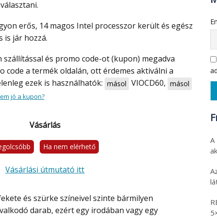
választani.
Em
is jár hozzá.
o code a termék oldalán, ott érdemes aktiválni a
ad
jelenleg ezek is használhatók:
VIOCD60
,
másol
másol
em jó a kupon?
F
Vásárlás
A
egolcsóbb
Ha nem elérhető
ak
Vásárlási útmutató itt
A
l
R
ivalkodó darab, ezért egy irodában vagy egy
5