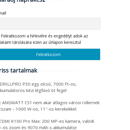
ail
Feliratkozom a hírlevélre és engedélyt adok az
ataim tárolására ezen az űrlapon keresztül
riss tartalmak
 DRILLPRO P30 egy olcsó, 7000 Ft-os,
kumulátoros kézi légfúvó öt fejjel
z ANGWATT CS1 nem akar átlagos városi rollernek
átszani – 1000 W-os, 11″-os kerekekkel
EDMI K100 Pro Max: 200 MP-es kamera, valódi
×-ös zoom és 9070 mAh-s akkumulátor