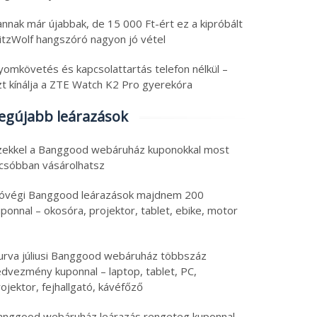
nnak már újabbak, de 15 000 Ft-ért ez a kipróbált
litzWolf hangszóró nagyon jó vétel
yomkövetés és kapcsolattartás telefon nélkül –
zt kínálja a ZTE Watch K2 Pro gyerekóra
egújabb leárazások
zekkel a Banggood webáruház kuponokkal most
lcsóbban vásárolhatsz
óvégi Banggood leárazások majdnem 200
ponnal – okosóra, projektor, tablet, ebike, motor
urva júliusi Banggood webáruház többszáz
edvezmény kuponnal – laptop, tablet, PC,
ojektor, fejhallgató, kávéfőző
anggood webáruház leárazás rengeteg kuponnal –