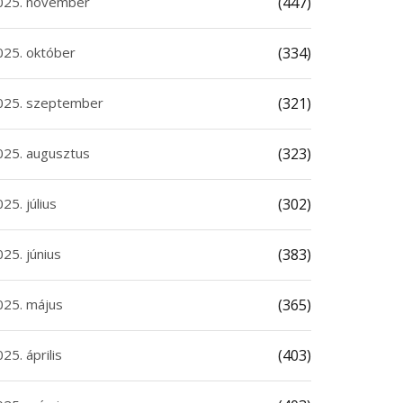
025. november
(447)
025. október
(334)
025. szeptember
(321)
025. augusztus
(323)
25. július
(302)
25. június
(383)
025. május
(365)
25. április
(403)