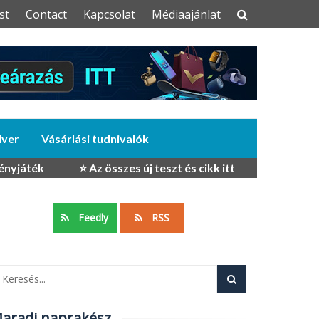
st
Contact
Kapcsolat
Médiaajánlat
dver
Vásárlási tudnivalók
ényjáték
⭐ Az összes új teszt és cikk itt
Feedly
RSS
aradj naprakész