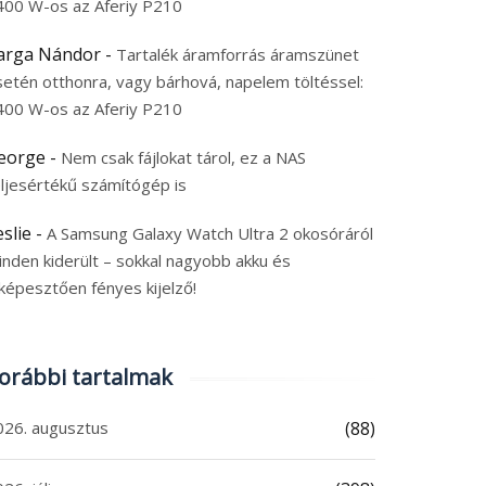
400 W-os az Aferiy P210
arga Nándor
-
Tartalék áramforrás áramszünet
setén otthonra, vagy bárhová, napelem töltéssel:
400 W-os az Aferiy P210
eorge
-
Nem csak fájlokat tárol, ez a NAS
eljesértékű számítógép is
eslie
-
A Samsung Galaxy Watch Ultra 2 okosóráról
inden kiderült – sokkal nagyobb akku és
képesztően fényes kijelző!
orábbi tartalmak
026. augusztus
(88)