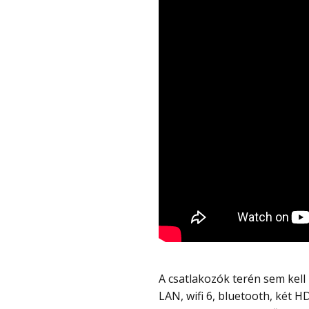
A csatlakozók terén sem kell kompromisszumot kötni, mert elérhető 2.5 Gbps-os
LAN, wifi 6, bluetooth, két H