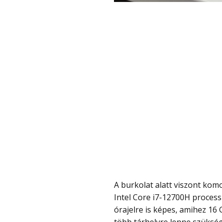
A burkolat alatt viszont komoly hardver dolgozik. A teljesítményről a 14 magos
Intel Core i7-12700H proces
órajelre is képes, amihez 16