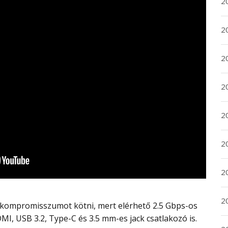
20
20
2
20
2
2
2
2
DMI, USB 3.2, Type-C és 3.5 mm-es jack csatlakozó is.