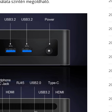
2
álata szintén megoldható.
2
2
2
20
20
2
20