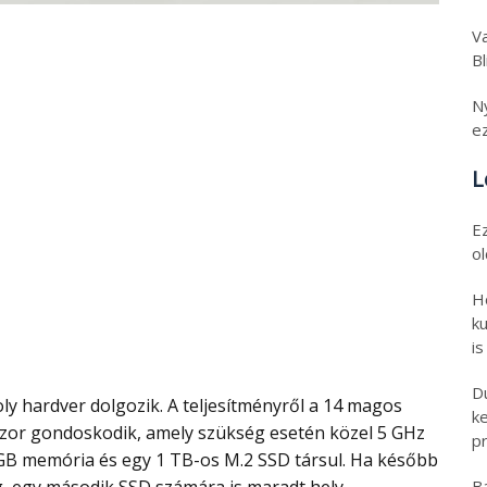
Va
B
N
e
L
E
o
H
ku
is
D
k
szor gondoskodik, amely szükség esetén közel 5 GHz
pr
 GB memória és egy 1 TB-os M.2 SSD társul. Ha később
B