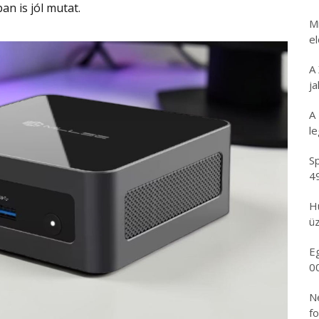
n is jól mutat.
Mi
e
A
ja
A
l
Sp
4
H
üz
E
0
N
f