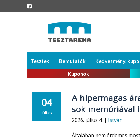
Skip
Tesztek
Bemutatók
Kedvezmény, kupo
to
content
Kuponok
A hipermagas ár
04
sok memóriával i
Július
2026. július 4. |
István
Általában nem érdemes most 