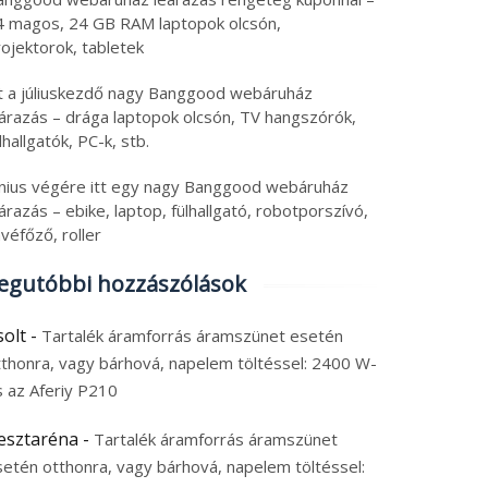
4 magos, 24 GB RAM laptopok olcsón,
ojektorok, tabletek
tt a júliuskezdő nagy Banggood webáruház
eárazás – drága laptopok olcsón, TV hangszórók,
lhallgatók, PC-k, stb.
únius végére itt egy nagy Banggood webáruház
árazás – ebike, laptop, fülhallgató, robotporszívó,
véfőző, roller
egutóbbi hozzászólások
solt
-
Tartalék áramforrás áramszünet esetén
tthonra, vagy bárhová, napelem töltéssel: 2400 W-
s az Aferiy P210
esztaréna
-
Tartalék áramforrás áramszünet
setén otthonra, vagy bárhová, napelem töltéssel: