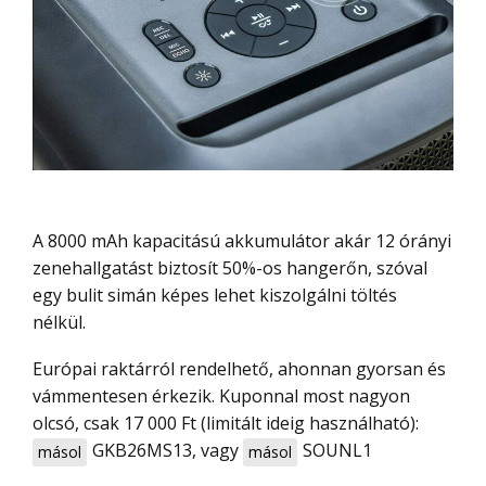
A 8000 mAh kapacitású akkumulátor akár 12 órányi
zenehallgatást biztosít 50%-os hangerőn, szóval
egy bulit simán képes lehet kiszolgálni töltés
nélkül.
Európai raktárról rendelhető, ahonnan gyorsan és
vámmentesen érkezik. Kuponnal most nagyon
olcsó, csak 17 000 Ft (limitált ideig használható):
GKB26MS13
, vagy
SOUNL1
másol
másol