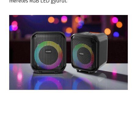
méretes RGB LED gyűrűt.