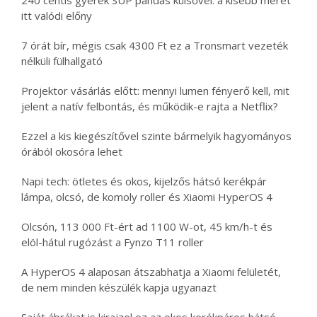
240 centis gyerek SUP pandás külsővel: a kisebb méret
itt valódi előny
7 órát bír, mégis csak 4300 Ft ez a Tronsmart vezeték
nélküli fülhallgató
Projektor vásárlás előtt: mennyi lumen fényerő kell, mit
jelent a natív felbontás, és működik-e rajta a Netflix?
Ezzel a kis kiegészítővel szinte bármelyik hagyományos
órából okosóra lehet
Napi tech: ötletes és okos, kijelzős hátsó kerékpár
lámpa, olcsó, de komoly roller és Xiaomi HyperOS 4
Olcsón, 113 000 Ft-ért ad 1100 W-ot, 45 km/h-t és
elöl-hátul rugózást a Fynzo T11 roller
A HyperOS 4 alaposan átszabhatja a Xiaomi felületét,
de nem minden készülék kapja ugyanazt