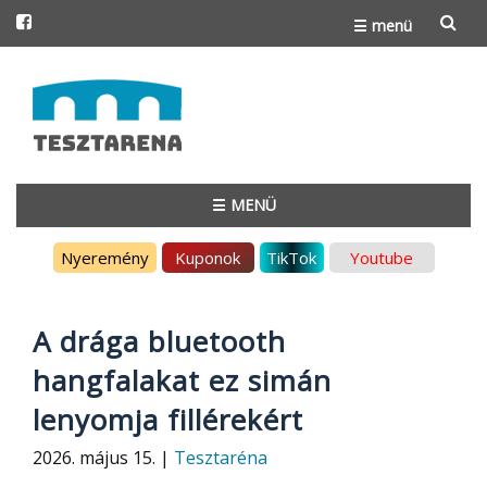
☰ menü
Skip
to
content
☰ MENÜ
Skip
Nyeremény
Kuponok
TikTok
Youtube
to
content
A drága bluetooth
hangfalakat ez simán
lenyomja fillérekért
2026. május 15. |
Tesztaréna