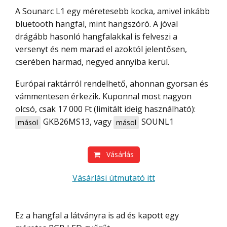
A Sounarc L1 egy méretesebb kocka, amivel inkább
bluetooth hangfal, mint hangszóró. A jóval
drágább hasonló hangfalakkal is felveszi a
versenyt és nem marad el azoktól jelentősen,
cserében harmad, negyed annyiba kerül.
Európai raktárról rendelhető, ahonnan gyorsan és
vámmentesen érkezik. Kuponnal most nagyon
olcsó, csak 17 000 Ft (limitált ideig használható):
GKB26MS13
, vagy
SOUNL1
másol
másol
Vásárlás
Vásárlási útmutató itt
Ez a hangfal a látványra is ad és kapott egy