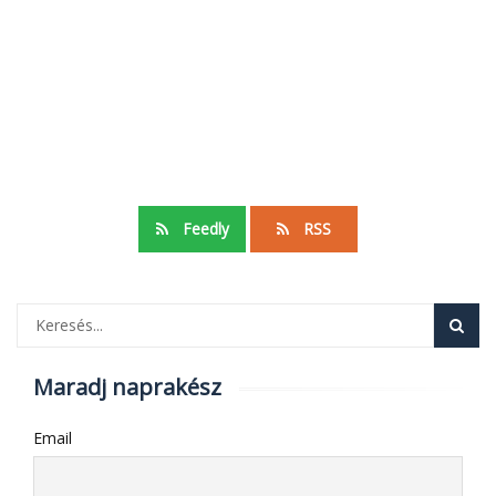
Feedly
RSS
Maradj naprakész
Email