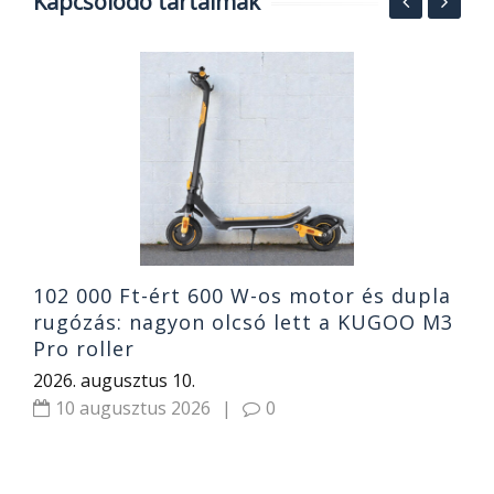
Kapcsolódó tartalmak
5
M
W
O
2
102 000 Ft-ért 600 W-os motor és dupla
rugózás: nagyon olcsó lett a KUGOO M3
Pro roller
2026. augusztus 10.
10 augusztus 2026
|
0