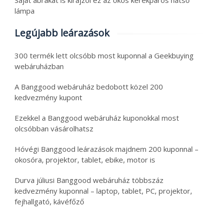
Saját ábrákat is kirajzol ez az okos kerékpáros hátsó
lámpa
Legújabb leárazások
300 termék lett olcsóbb most kuponnal a Geekbuying
webáruházban
A Banggood webáruház bedobott közel 200
kedvezmény kupont
Ezekkel a Banggood webáruház kuponokkal most
olcsóbban vásárolhatsz
Hóvégi Banggood leárazások majdnem 200 kuponnal –
okosóra, projektor, tablet, ebike, motor is
Durva júliusi Banggood webáruház többszáz
kedvezmény kuponnal – laptop, tablet, PC, projektor,
fejhallgató, kávéfőző