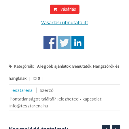
Vásárlás
Vásárlási útmutató itt
Kategóriák:
A legjobb ajánlatok
,
Bemutatók
,
Hangszórók és
hangfalak
|
0
|
Tesztaréna
Szerző
Pontatlanságot találtál? Jelezheted - kapcsolat:
info@tesztarena.hu