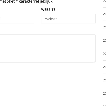
20
 mezőket
*
karakterrel jelöljük.
WEBSITE
20
2
20
2
2
2
2