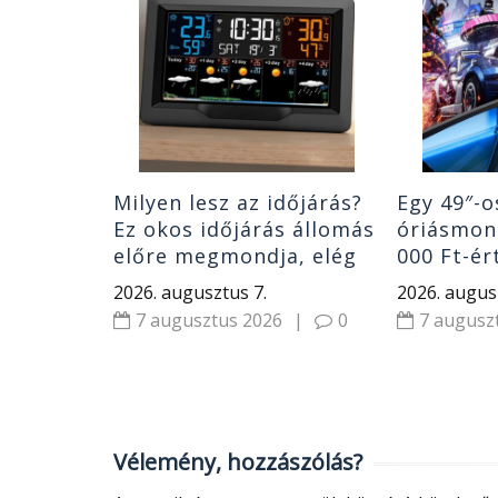
kg-ig
oExpo SUP
|
0
Milyen lesz az időjárás?
Egy 49″-o
Ez okos időjárás állomás
óriásmoni
előre megmondja, elég
000 Ft-ér
rá egy pillantás
ARMY C4
2026. augusztus 7.
2026. augus
7 augusztus 2026
|
0
7 augusz
Vélemény, hozzászólás?