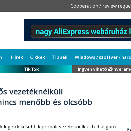
Skip
Cooperation / review reque
to
content
n
Hírek
Cikkek
Tippek
Windows / szoftver / har
TikTok
Ingyen vihető 🎁 nyerem
zős vezetéknélküli
 nincs menőbb és olcsóbb
a
k legérdekesebb kipróbált vezetéknélküli fülhallgató
M