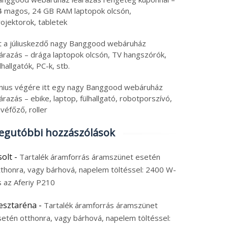
4 magos, 24 GB RAM laptopok olcsón,
ojektorok, tabletek
tt a júliuskezdő nagy Banggood webáruház
eárazás – drága laptopok olcsón, TV hangszórók,
lhallgatók, PC-k, stb.
únius végére itt egy nagy Banggood webáruház
árazás – ebike, laptop, fülhallgató, robotporszívó,
véfőző, roller
egutóbbi hozzászólások
solt
-
Tartalék áramforrás áramszünet esetén
tthonra, vagy bárhová, napelem töltéssel: 2400 W-
s az Aferiy P210
esztaréna
-
Tartalék áramforrás áramszünet
setén otthonra, vagy bárhová, napelem töltéssel:
katlanul olcsó, 28 000
Olcsó, de jól felszerelt: