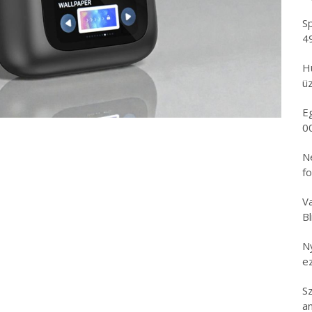
Sp
4
H
üz
E
0
N
f
Va
B
N
e
S
an