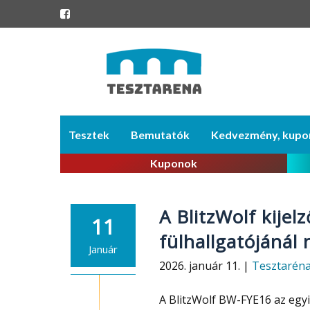
Skip
Tesztek
Bemutatók
Kedvezmény, kupo
to
content
Kuponok
A BlitzWolf kijel
11
fülhallgatójánál
Január
2026. január 11. |
Tesztarén
A BlitzWolf BW-FYE16 az egyi