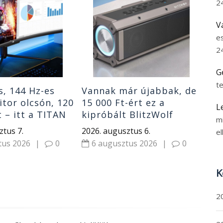
2
Ft-
kij
V
202
e
6
2
G
t
s, 144 Hz-es
Vannak már újabbak, de
tor olcsón, 120
15 000 Ft-ért ez a
L
t – itt a TITAN
kipróbált BlitzWolf
m
9SHC
hangszóró nagyon jó
ztus 7.
2026. augusztus 6.
el
vétel
tus 2026
|
0
6 augusztus 2026
|
0
K
2