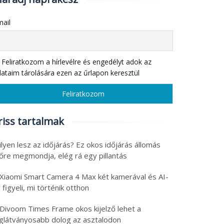
ail
Feliratkozom a hírlevélre és engedélyt adok az
ataim tárolására ezen az űrlapon keresztül
riss tartalmak
lyen lesz az időjárás? Ez okos időjárás állomás
lőre megmondja, elég rá egy pillantás
 Xiaomi Smart Camera 4 Max két kamerával és AI-
l figyeli, mi történik otthon
 Divoom Times Frame okos kijelző lehet a
eglátványosabb dolog az asztalodon