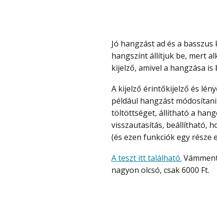
Jó hangzást ad és a basszus kifejezetten erős tud lenni, ha a basszust erősító
hangszínt állítjuk be, mert a
kijelző, amivel a hangzása is 
A kijelző érintőkijelző és lényegében egy mobil alkalmazást vált ki, vagyis lehet
például hangzást módosítani, 
töltöttséget, állítható a hang
visszautasítás, beállítható, 
(és ezen funkciók egy része e
A teszt itt található.
Vámmentes
nagyon olcsó, csak 6000 Ft.