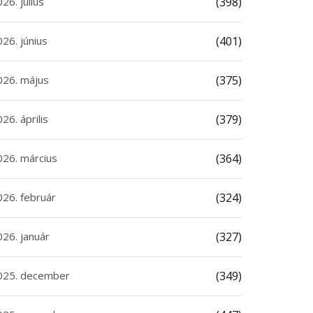
26. július
(398)
26. június
(401)
026. május
(375)
26. április
(379)
026. március
(364)
026. február
(324)
026. január
(327)
025. december
(349)