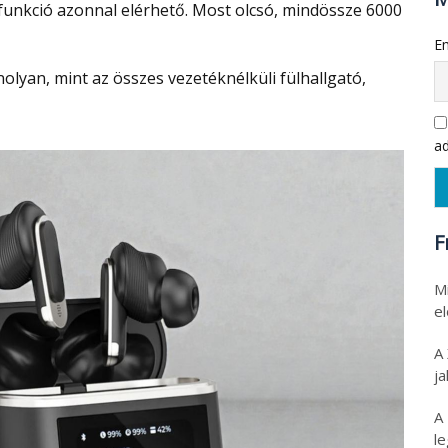
n funkció azonnal elérhető. Most olcsó, mindössze 6000
Em
ad
F
Mi
e
A
ja
A
l