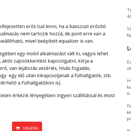
T
4
S
lkalmazás nem tartozik hozzá, de pont erre van a
ki
beállítható, mivel beépített equalizer is van.
L
aktív zajcsökkentést kapcsolgatni, kiírja a
E
erő, van lejátszás vezérlés, hívás fogadás,
o
hogy egy idő után kikapcsoljanak a fülhallgatók, stb.
H
lérhető a fülhallgatókon is).
ku
is
en érkezik lényegében ingyen szállítással és most
D
k
pr
Vásárlás
B