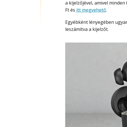
a kijelzőjével, amivel minde
Ft és
itt megvehető
.
Egyébként lényegében ugyanolyan, mint az összes vezetéknélküli fülhallgató,
leszámítva a kijelzőt.