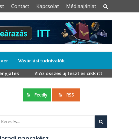
st
Contact
Kapcsolat
Médiaajánlat
dver
Vásárlási tudnivalók
ényjáték
⭐ Az összes új teszt és cikk itt
Feedly
RSS
aradj naprakész