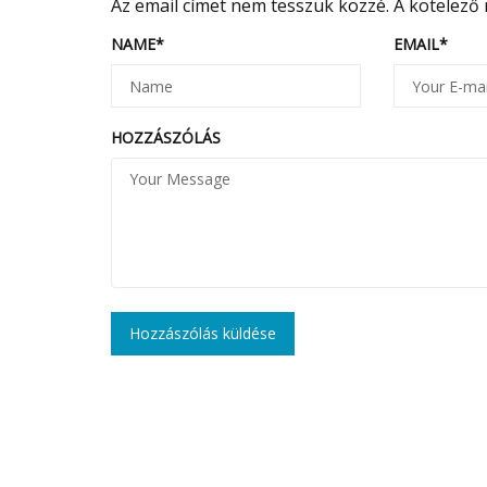
Az email címet nem tesszük közzé.
A kötelező
NAME
*
EMAIL
*
HOZZÁSZÓLÁS