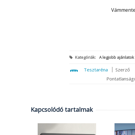
Vámmente
Kategóriák:
A legjobb ajánlatok
Tesztaréna
Szerző
Pontatlanságo
Kapcsolódó tartalmak
szerelt: