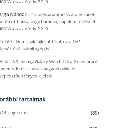
400 W-os az Aferiy P210
os tablet 120 Hz-es
44 000 Ft a 190 kg-ig
elzővel, GPS, SIM-mel
terhelhető InnoExpo S
arga Nándor
-
Tartalék áramforrás áramszünet
teljes szettje
6. augusztus 6.
2026. augusztus 6.
setén otthonra, vagy bárhová, napelem töltéssel:
 augusztus 2026
|
0
6 augusztus 2026
|
0
400 W-os az Aferiy P210
eorge
-
Nem csak fájlokat tárol, ez a NAS
eljesértékű számítógép is
eslie
-
A Samsung Galaxy Watch Ultra 2 okosóráról
inden kiderült – sokkal nagyobb akku és
képesztően fényes kijelző!
orábbi tartalmak
026. augusztus
(85)