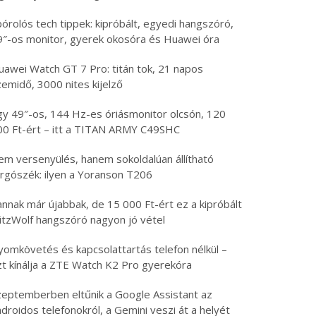
órolós tech tippek: kipróbált, egyedi hangszóró,
9″-os monitor, gyerek okosóra és Huawei óra
uawei Watch GT 7 Pro: titán tok, 21 napos
emidő, 3000 nites kijelző
gy 49″-os, 144 Hz-es óriásmonitor olcsón, 120
00 Ft-ért – itt a TITAN ARMY C49SHC
em versenyülés, hanem sokoldalúan állítható
orgószék: ilyen a Yoranson T206
nnak már újabbak, de 15 000 Ft-ért ez a kipróbált
litzWolf hangszóró nagyon jó vétel
yomkövetés és kapcsolattartás telefon nélkül –
zt kínálja a ZTE Watch K2 Pro gyerekóra
zeptemberben eltűnik a Google Assistant az
droidos telefonokról, a Gemini veszi át a helyét