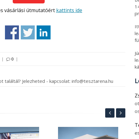
1
s vásárlási útmutatóért
kattints ide
pr
I
l
fü
J
|
0
|
le
ká
L
t találtál? Jelezheted - kapcsolat: info@tesztarena.hu
Z
o
o
T
e
Szo