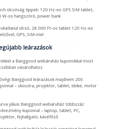
ech olcsóság tippek: 120 Hz-es GPS SIM tablet,
0 W-os hangszóró, power bank
zokatlanul olcsó, 28 000 Ft-os tablet 120 Hz-es
jelzővel, GPS, SIM-mel
egújabb leárazások
zekkel a Banggood webáruház kuponokkal most
lcsóbban vásárolhatsz
óvégi Banggood leárazások majdnem 200
ponnal – okosóra, projektor, tablet, ebike, motor
urva júliusi Banggood webáruház többszáz
edvezmény kuponnal – laptop, tablet, PC,
ojektor, fejhallgató, kávéfőző
anggood webáruház leárazás rengeteg kuponnal –