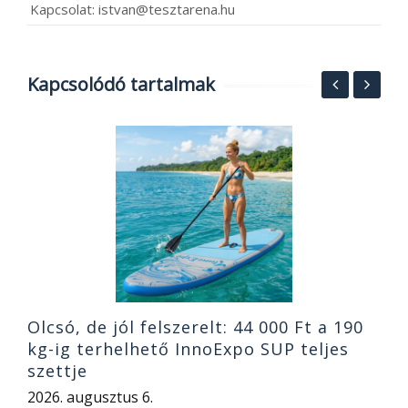
Kapcsolat: istvan@tesztarena.hu
Kapcsolódó tartalmak
K
1
B
2
Olcsó, de jól felszerelt: 44 000 Ft a 190
kg-ig terhelhető InnoExpo SUP teljes
szettje
2026. augusztus 6.