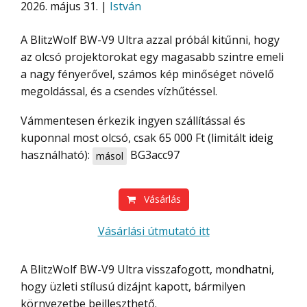
2026. május 31. |
István
A BlitzWolf BW-V9 Ultra azzal próbál kitűnni, hogy
az olcsó projektorokat egy magasabb szintre emeli
a nagy fényerővel, számos kép minőséget növelő
megoldással, és a csendes vízhűtéssel.
Vámmentesen érkezik ingyen szállítással és
kuponnal most olcsó, csak 65 000 Ft (limitált ideig
használható):
BG3acc97
másol
Vásárlás
Vásárlási útmutató itt
A BlitzWolf BW-V9 Ultra visszafogott, mondhatni,
hogy üzleti stílusú dizájnt kapott, bármilyen
környezetbe beilleszthető.