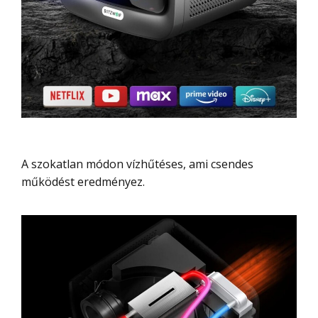
A szokatlan módon vízhűtéses, ami csendes
működést eredményez.