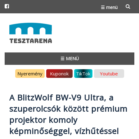
☰ menü
Skip
to
content
☰ MENÜ
Skip
Nyeremény
Kuponok
TikTok
Youtube
to
content
A BlitzWolf BW-V9 Ultra, a
szuperolcsók között prémium
projektor komoly
képminőséggel, vízhűtéssel