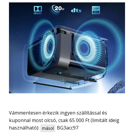
Vámmentesen érkezik ingyen szállítással és
kuponnal most olcsó, csak 65 000 Ft (limitált ideig
használható):
BG3acc97
másol