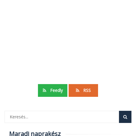
Feedly
RSS
Maradj naprakész