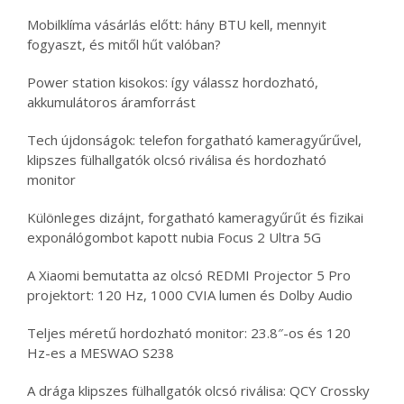
Mobilklíma vásárlás előtt: hány BTU kell, mennyit
fogyaszt, és mitől hűt valóban?
Power station kisokos: így válassz hordozható,
akkumulátoros áramforrást
Tech újdonságok: telefon forgatható kameragyűrűvel,
klipszes fülhallgatók olcsó riválisa és hordozható
monitor
Különleges dizájnt, forgatható kameragyűrűt és fizikai
exponálógombot kapott nubia Focus 2 Ultra 5G
A Xiaomi bemutatta az olcsó REDMI Projector 5 Pro
projektort: 120 Hz, 1000 CVIA lumen és Dolby Audio
Teljes méretű hordozható monitor: 23.8″-os és 120
Hz-es a MESWAO S238
A drága klipszes fülhallgatók olcsó riválisa: QCY Crossky