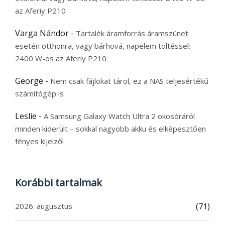
az Aferiy P210
Varga Nándor
-
Tartalék áramforrás áramszünet
esetén otthonra, vagy bárhová, napelem töltéssel:
2400 W-os az Aferiy P210
George
-
Nem csak fájlokat tárol, ez a NAS teljesértékű
számítógép is
Leslie
-
A Samsung Galaxy Watch Ultra 2 okosóráról
minden kiderült – sokkal nagyobb akku és elképesztően
fényes kijelző!
Korábbi tartalmak
2026. augusztus
(71)