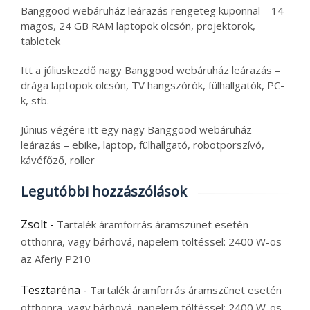
Banggood webáruház leárazás rengeteg kuponnal – 14
magos, 24 GB RAM laptopok olcsón, projektorok,
tabletek
Itt a júliuskezdő nagy Banggood webáruház leárazás –
drága laptopok olcsón, TV hangszórók, fülhallgatók, PC-
k, stb.
Június végére itt egy nagy Banggood webáruház
leárazás – ebike, laptop, fülhallgató, robotporszívó,
kávéfőző, roller
Legutóbbi hozzászólások
Zsolt
-
Tartalék áramforrás áramszünet esetén
otthonra, vagy bárhová, napelem töltéssel: 2400 W-os
az Aferiy P210
Tesztaréna
-
Tartalék áramforrás áramszünet esetén
otthonra, vagy bárhová, napelem töltéssel: 2400 W-os