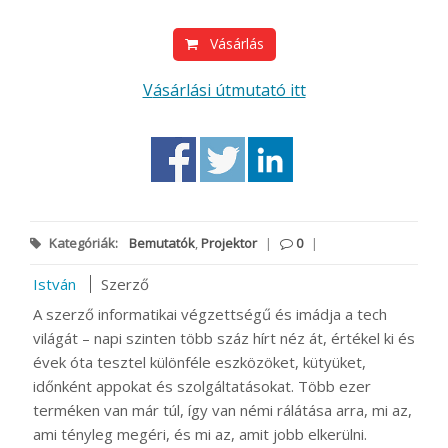
Vásárlás
Vásárlási útmutató itt
Kategóriák:
Bemutatók
,
Projektor
|
0
|
István
Szerző
A szerző informatikai végzettségű és imádja a tech
világát – napi szinten több száz hírt néz át, értékel ki és
évek óta tesztel különféle eszközöket, kütyüket,
időnként appokat és szolgáltatásokat. Több ezer
terméken van már túl, így van némi rálátása arra, mi az,
ami tényleg megéri, és mi az, amit jobb elkerülni.