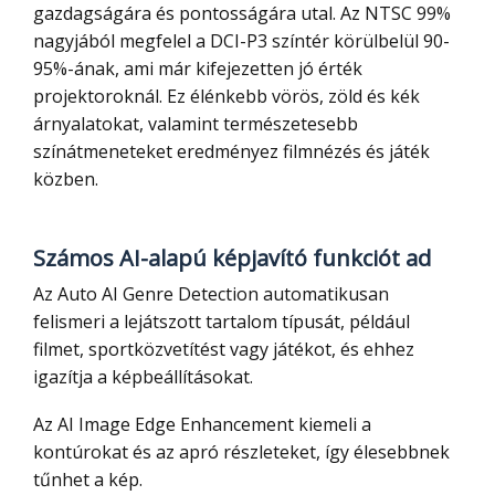
gazdagságára és pontosságára utal. Az NTSC 99%
nagyjából megfelel a DCI-P3 színtér körülbelül 90-
95%-ának, ami már kifejezetten jó érték
projektoroknál. Ez élénkebb vörös, zöld és kék
árnyalatokat, valamint természetesebb
színátmeneteket eredményez filmnézés és játék
közben.
Számos AI-alapú képjavító funkciót ad
Az Auto AI Genre Detection automatikusan
felismeri a lejátszott tartalom típusát, például
filmet, sportközvetítést vagy játékot, és ehhez
igazítja a képbeállításokat.
Az AI Image Edge Enhancement kiemeli a
kontúrokat és az apró részleteket, így élesebbnek
tűnhet a kép.