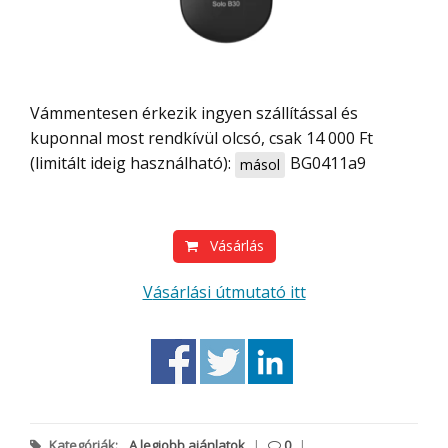
Vámmentesen érkezik ingyen szállítással és
kuponnal most rendkívül olcsó, csak 14 000 Ft
(limitált ideig használható):
BG0411a9
másol
Vásárlás
Vásárlási útmutató itt
Kategóriák:
A legjobb ajánlatok
|
0
|