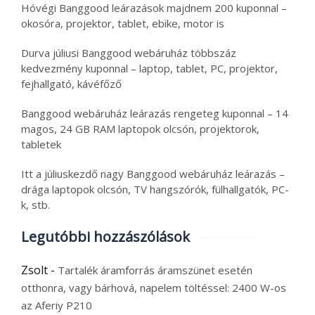
Hóvégi Banggood leárazások majdnem 200 kuponnal –
okosóra, projektor, tablet, ebike, motor is
Durva júliusi Banggood webáruház többszáz
kedvezmény kuponnal – laptop, tablet, PC, projektor,
fejhallgató, kávéfőző
Banggood webáruház leárazás rengeteg kuponnal – 14
magos, 24 GB RAM laptopok olcsón, projektorok,
tabletek
Itt a júliuskezdő nagy Banggood webáruház leárazás –
drága laptopok olcsón, TV hangszórók, fülhallgatók, PC-
k, stb.
Legutóbbi hozzászólások
Zsolt
-
Tartalék áramforrás áramszünet esetén
otthonra, vagy bárhová, napelem töltéssel: 2400 W-os
az Aferiy P210