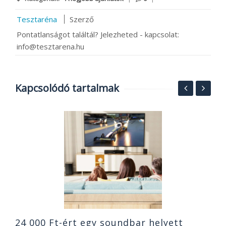
Tesztaréna
Szerző
Pontatlanságot találtál? Jelezheted - kapcsolat:
info@tesztarena.hu
Kapcsolódó tartalmak
S
O
ó
B
2
24 000 Ft-ért egy soundbar helyett