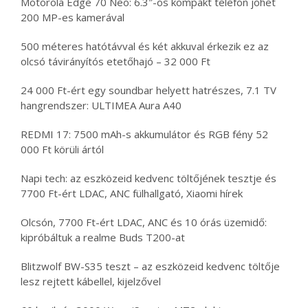
Motorola Edge 70 Neo: 6.3″-os kompakt telefon jöhet
200 MP-es kamerával
500 méteres hatótávval és két akkuval érkezik ez az
olcsó távirányítós etetőhajó – 32 000 Ft
24 000 Ft-ért egy soundbar helyett hatrészes, 7.1 TV
hangrendszer: ULTIMEA Aura A40
REDMI 17: 7500 mAh-s akkumulátor és RGB fény 52
000 Ft körüli ártól
Napi tech: az eszközeid kedvenc töltőjének tesztje és
7700 Ft-ért LDAC, ANC fülhallgató, Xiaomi hírek
Olcsón, 7700 Ft-ért LDAC, ANC és 10 órás üzemidő:
kipróbáltuk a realme Buds T200-at
Blitzwolf BW-S35 teszt – az eszközeid kedvenc töltője
lesz rejtett kábellel, kijelzővel