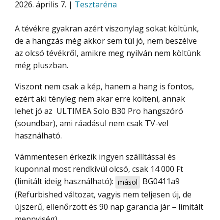
2026. április 7. |
Tesztaréna
A tévékre gyakran azért viszonylag sokat költünk,
de a hangzás még akkor sem túl jó, nem beszélve
az olcsó tévékről, amikre meg nyilván nem költünk
még pluszban.
Viszont nem csak a kép, hanem a hang is fontos,
ezért aki tényleg nem akar erre költeni, annak
lehet jó az ULTIMEA Solo B30 Pro hangszóró
(soundbar), ami ráadásul nem csak TV-vel
használható.
Vámmentesen érkezik ingyen szállítással és
kuponnal most rendkívül olcsó, csak 14 000 Ft
(limitált ideig használható):
BG0411a9
másol
(Refurbished változat, vagyis nem teljesen új, de
újszerű, ellenőrzött és 90 nap garancia jár – limitált
mennyiség).