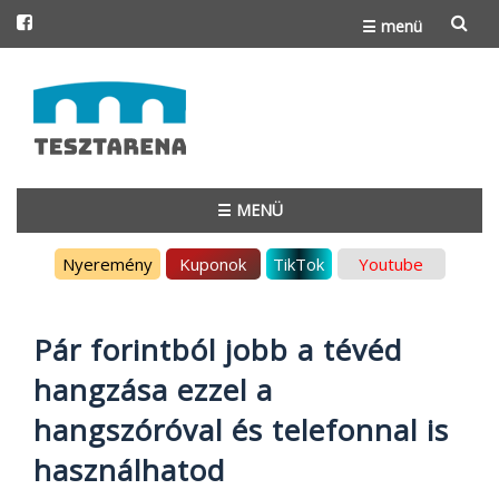
☰ menü
Skip
to
content
☰ MENÜ
Skip
Nyeremény
Kuponok
TikTok
Youtube
to
content
Pár forintból jobb a tévéd
hangzása ezzel a
hangszóróval és telefonnal is
használhatod