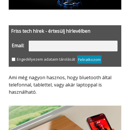
Friss tech hírek - értesülj hírlevélben
Email:
Engedélyezem adataim tárolását
Feliratkozom
Ami még nagyon hasznos, hogy bluetooth által
telefonnal, tablettel, vagy akár laptoppal is
használható.