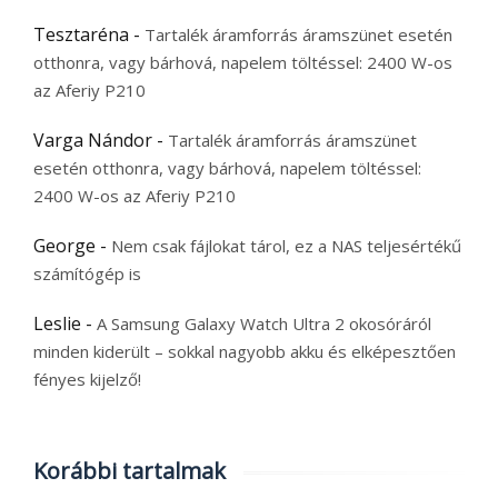
Tesztaréna
-
Tartalék áramforrás áramszünet esetén
otthonra, vagy bárhová, napelem töltéssel: 2400 W-os
az Aferiy P210
Varga Nándor
-
Tartalék áramforrás áramszünet
esetén otthonra, vagy bárhová, napelem töltéssel:
2400 W-os az Aferiy P210
George
-
Nem csak fájlokat tárol, ez a NAS teljesértékű
számítógép is
Leslie
-
A Samsung Galaxy Watch Ultra 2 okosóráról
minden kiderült – sokkal nagyobb akku és elképesztően
fényes kijelző!
Korábbi tartalmak