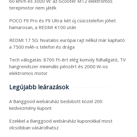
60 km/h és 3000 W: az iScooter MT2 elektromos
terepmotor nem játék
POCO F9 Pro és F9 Ultra: két új csúcstelefon jöhet
hamarosan, a REDMI K100 után
REDMI 17 5G: hivatalos európai rajt nélkül már kapható
a 7500 mAh-s telefon és drága
Tech válogatás: 8700 Ft-ért elég komoly fülhallgató, TV
hangrendszer minimális pénzért és 2000 W-os
elektromos motor
Legújabb leárazások
A Banggood webáruház bedobott közel 200
kedvezmény kupont
Ezekkel a Banggood webáruház kuponokkal most
olcsóbban vásárolhatsz