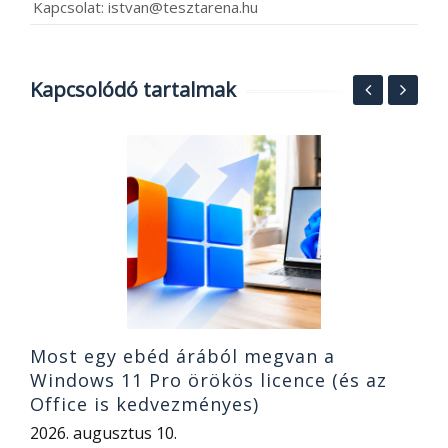
Kapcsolat: istvan@tesztarena.hu
Kapcsolódó tartalmak
2
a
2
Most egy ebéd árából megvan a
Windows 11 Pro örökös licence (és az
Office is kedvezményes)
2026. augusztus 10.