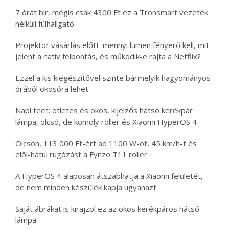
7 órát bír, mégis csak 4300 Ft ez a Tronsmart vezeték
nélküli fülhallgató
Projektor vásárlás előtt: mennyi lumen fényerő kell, mit
jelent a natív felbontás, és működik-e rajta a Netflix?
Ezzel a kis kiegészítővel szinte bármelyik hagyományos
órából okosóra lehet
Napi tech: ötletes és okos, kijelzős hátsó kerékpár
lámpa, olcsó, de komoly roller és Xiaomi HyperOS 4
Olcsón, 113 000 Ft-ért ad 1100 W-ot, 45 km/h-t és
elöl-hátul rugózást a Fynzo T11 roller
A HyperOS 4 alaposan átszabhatja a Xiaomi felületét,
de nem minden készülék kapja ugyanazt
Saját ábrákat is kirajzol ez az okos kerékpáros hátsó
lámpa