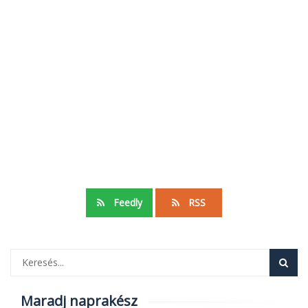
Feedly
RSS
Maradj naprakész