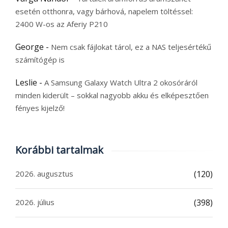
esetén otthonra, vagy bárhová, napelem töltéssel:
2400 W-os az Aferiy P210
George
-
Nem csak fájlokat tárol, ez a NAS teljesértékű
számítógép is
Leslie
-
A Samsung Galaxy Watch Ultra 2 okosóráról
minden kiderült – sokkal nagyobb akku és elképesztően
fényes kijelző!
Korábbi tartalmak
2026. augusztus
(120)
2026. július
(398)