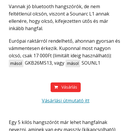
Vannak jó bluetooth hangszórók, de nem
feltétlenül olcsón, viszont a Sounarc L1 annak
ellenére, hogy olcsó, kifejezetten ütős és már
inkább hangfal.
Európai raktárról rendelhető, ahonnan gyorsan és
vámmentesen érkezik. Kuponnal most nagyon
olcsó, csak 17 000Ft (limitált ideig használható):
GKB26MS13
, vagy
SOUNL1
másol
másol
Vásárlás
Vásárlási útmutató itt
Egy 5 kilós hangszórót már lehet hangfalnak
nevezni, aminek van egy masszív (kikapcsolható)