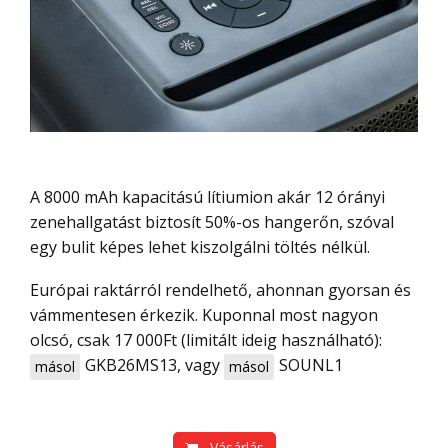
A 8000 mAh kapacitású lítiumion akár 12 órányi
zenehallgatást biztosít 50%-os hangerőn, szóval
egy bulit képes lehet kiszolgálni töltés nélkül.
Európai raktárról rendelhető, ahonnan gyorsan és
vámmentesen érkezik. Kuponnal most nagyon
olcsó, csak 17 000Ft (limitált ideig használható):
GKB26MS13
, vagy
SOUNL1
másol
másol
Vásárlás