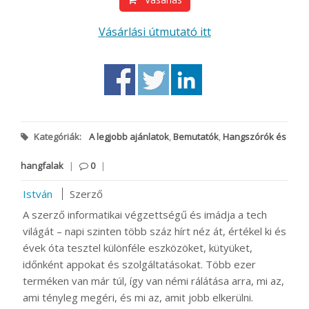
Vásárlási útmutató itt
Kategóriák:
A legjobb ajánlatok
,
Bemutatók
,
Hangszórók és
hangfalak
|
0
|
István
Szerző
A szerző informatikai végzettségű és imádja a tech
világát – napi szinten több száz hírt néz át, értékel ki és
évek óta tesztel különféle eszközöket, kütyüket,
időnként appokat és szolgáltatásokat. Több ezer
terméken van már túl, így van némi rálátása arra, mi az,
ami tényleg megéri, és mi az, amit jobb elkerülni.