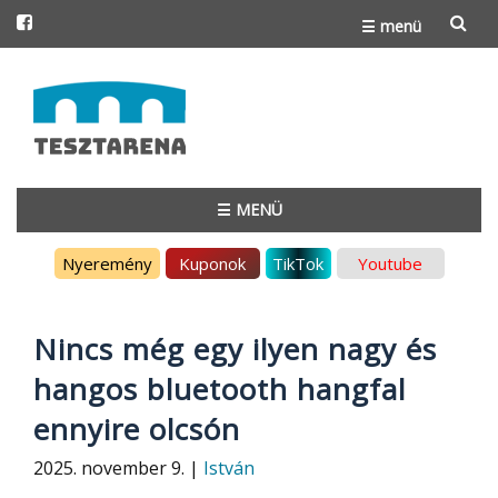
☰ menü
Skip
to
content
☰ MENÜ
Skip
Nyeremény
Kuponok
TikTok
Youtube
to
content
Nincs még egy ilyen nagy és
hangos bluetooth hangfal
ennyire olcsón
2025. november 9. |
István