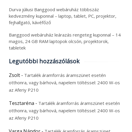
Durva júliusi Banggood webáruház többszáz
kedvezmény kuponnal – laptop, tablet, PC, projektor,
fejhallgató, kávéfőző
Banggood webáruház leárazás rengeteg kuponnal – 14
magos, 24 GB RAM laptopok olcsón, projektorok,
tabletek
Legutóbbi hozzászólások
Zsolt
-
Tartalék áramforrás áramszünet esetén
otthonra, vagy bárhová, napelem töltéssel: 2400 W-os
az Aferiy P210
Tesztaréna
-
Tartalék áramforrás áramszünet esetén
otthonra, vagy bárhová, napelem töltéssel: 2400 W-os
az Aferiy P210
Varga Nándor
-
Tartalék áramforrás áramszünet