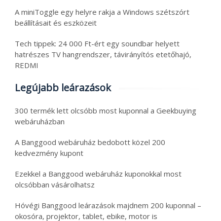
A miniToggle egy helyre rakja a Windows szétszórt
beállításait és eszközeit
Tech tippek: 24 000 Ft-ért egy soundbar helyett
hatrészes TV hangrendszer, távirányítós etetőhajó,
REDMI
Legújabb leárazások
300 termék lett olcsóbb most kuponnal a Geekbuying
webáruházban
A Banggood webáruház bedobott közel 200
kedvezmény kupont
Ezekkel a Banggood webáruház kuponokkal most
olcsóbban vásárolhatsz
Hóvégi Banggood leárazások majdnem 200 kuponnal –
okosóra, projektor, tablet, ebike, motor is