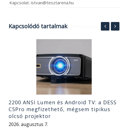
Kapcsolat: istvan@tesztarena.hu
Kapcsolódó tartalmak
ez
A
n
a
2
2200 ANSI Lumen és Android TV: a DESS
C5Pro megfizethető, mégsem tipikus
olcsó projektor
2026. augusztus 7.