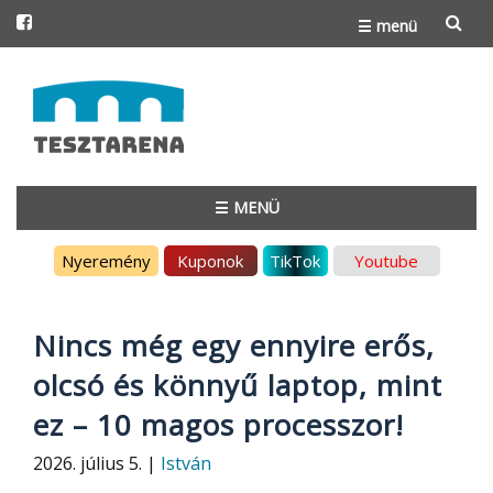
☰ menü
Skip
to
content
☰ MENÜ
Skip
Nyeremény
Kuponok
TikTok
Youtube
to
content
Nincs még egy ennyire erős,
olcsó és könnyű laptop, mint
ez – 10 magos processzor!
2026. július 5. |
István