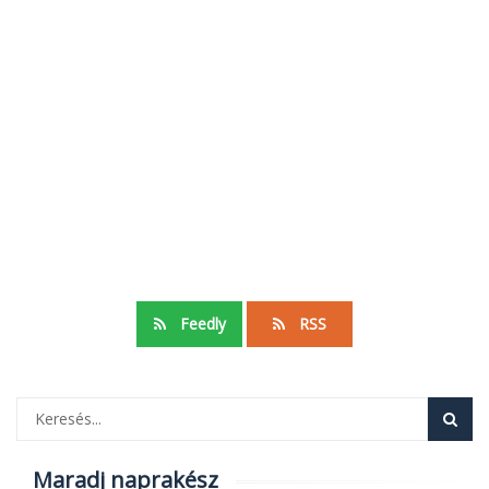
Feedly
RSS
Maradj naprakész