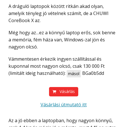
A dráguló laptopok között ritkán akad olyan,
amelyik tényleg jó vételnek számít, de a CHUWI
CoreBook X az.
Még hogy az…ez a könnyű laptop erős, sok benne
a memória, fém háza van, Windows-zal jön és
nagyon olcsó.
Vámmentesen érkezik ingyen szállítással és
kuponnal most nagyon olcsó, csak 130 000 Ft
(limitált ideig használható):
BGa0b5dd
másol
Vásárlás
Vásárlási útmutató itt
Az a jó ebben a laptopban, hogy nagyon könnyű,