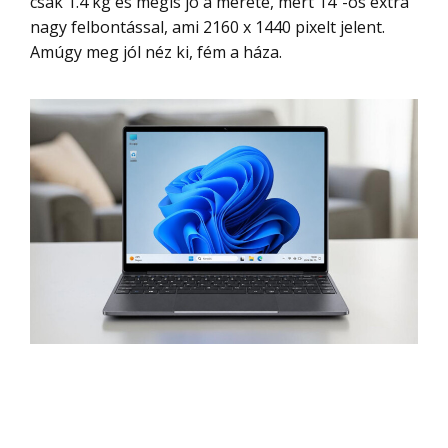
csak 1.4 kg és mégis jó a mérete, mert 14″-os extra
nagy felbontással, ami 2160 x 1440 pixelt jelent.
Amúgy meg jól néz ki, fém a háza.