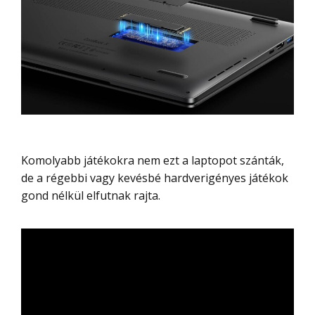
Komolyabb játékokra nem ezt a laptopot szánták,
de a régebbi vagy kevésbé hardverigényes játékok
gond nélkül elfutnak rajta.