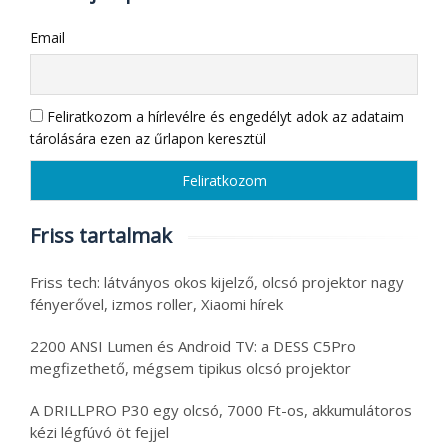
Email
Feliratkozom a hírlevélre és engedélyt adok az adataim
tárolására ezen az űrlapon keresztül
Friss tartalmak
Friss tech: látványos okos kijelző, olcsó projektor nagy
fényerővel, izmos roller, Xiaomi hírek
2200 ANSI Lumen és Android TV: a DESS C5Pro
megfizethető, mégsem tipikus olcsó projektor
A DRILLPRO P30 egy olcsó, 7000 Ft-os, akkumulátoros
kézi légfúvó öt fejjel