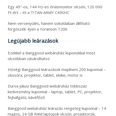
Egy 49″-os, 144 Hz-es óriásmonitor olcsón, 120 000
Ft-ért – itt a TITAN ARMY C49SHC
Nem versenyülés, hanem sokoldalúan állítható
forgószék: ilyen a Yoranson T206
Legújabb leárazások
Ezekkel a Banggood webáruház kuponokkal most
olcsóbban vásárolhatsz
Hóvégi Banggood leárazások majdnem 200 kuponnal –
okosóra, projektor, tablet, ebike, motor is
Durva júliusi Banggood webáruház többszáz
kedvezmény kuponnal – laptop, tablet, PC, projektor,
fejhallgató, kávéfőző
Banggood webáruház leárazás rengeteg kuponnal – 14
magos, 24 GB RAM laptopok olcsón, projektorok,