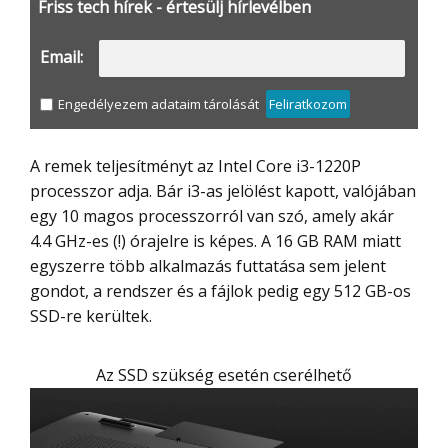
Friss tech hírek - értesülj hírlevélben
Email:
Engedélyezem adataim tárolását
Feliratkozom
A remek teljesítményt az Intel Core i3-1220P
processzor adja. Bár i3-as jelölést kapott, valójában
egy 10 magos processzorról van szó, amely akár
4.4 GHz-es (!) órajelre is képes. A 16 GB RAM miatt
egyszerre több alkalmazás futtatása sem jelent
gondot, a rendszer és a fájlok pedig egy 512 GB-os
SSD-re kerültek.
Az SSD szükség esetén cserélhető