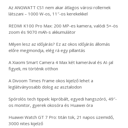
Az ANGWATT CS1 nem akar átlagos városi rollernek
látszani – 1000 W-os, 11″-os kerekekkel
REDMI K100 Pro Max: 200 MP-es kamera, valódi 5×-ös
zoom és 9070 mAh-s akkumulátor
Milyen lesz az időjárás? Ez az okos időjárás állomás
előre megmondja, elég rá egy pillantás
A Xiaomi Smart Camera 4 Max két kamerával és AI-jal
figyeli, mi történik otthon
A Divoom Times Frame okos kijelző lehet a
leglátványosabb dolog az asztalodon
Spórolós tech tippek: kipróbált, egyedi hangszóró, 49″-
os monitor, gyerek okosóra és Huawei óra
Huawei Watch GT 7 Pro: titán tok, 21 napos üzemidő,
3000 nites kijelző