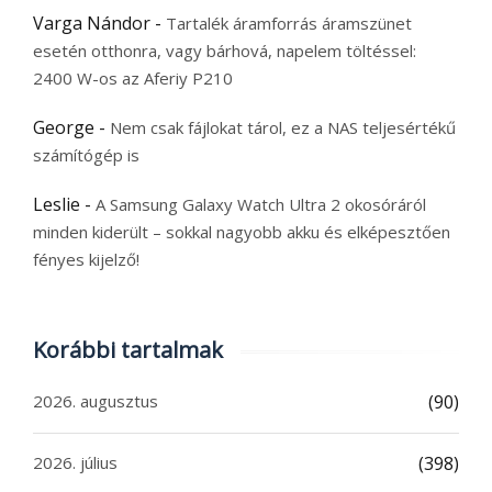
Varga Nándor
-
Tartalék áramforrás áramszünet
esetén otthonra, vagy bárhová, napelem töltéssel:
2400 W-os az Aferiy P210
George
-
Nem csak fájlokat tárol, ez a NAS teljesértékű
számítógép is
Leslie
-
A Samsung Galaxy Watch Ultra 2 okosóráról
minden kiderült – sokkal nagyobb akku és elképesztően
fényes kijelző!
Korábbi tartalmak
2026. augusztus
(90)
2026. július
(398)