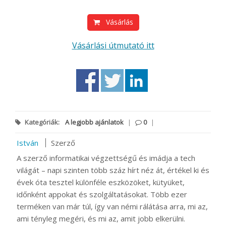
Vásárlás
Vásárlási útmutató itt
Kategóriák:
A legjobb ajánlatok
|
0
|
István
Szerző
A szerző informatikai végzettségű és imádja a tech
világát – napi szinten több száz hírt néz át, értékel ki és
évek óta tesztel különféle eszközöket, kütyüket,
időnként appokat és szolgáltatásokat. Több ezer
terméken van már túl, így van némi rálátása arra, mi az,
ami tényleg megéri, és mi az, amit jobb elkerülni.