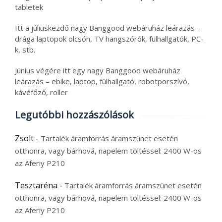
tabletek
Itt a júliuskezdő nagy Banggood webáruház leárazás –
drága laptopok olcsón, TV hangszórók, fülhallgatók, PC-
k, stb.
Június végére itt egy nagy Banggood webáruház
leárazás – ebike, laptop, fülhallgató, robotporszívó,
kávéfőző, roller
Legutóbbi hozzászólások
Zsolt
-
Tartalék áramforrás áramszünet esetén
otthonra, vagy bárhová, napelem töltéssel: 2400 W-os
az Aferiy P210
Tesztaréna
-
Tartalék áramforrás áramszünet esetén
otthonra, vagy bárhová, napelem töltéssel: 2400 W-os
az Aferiy P210