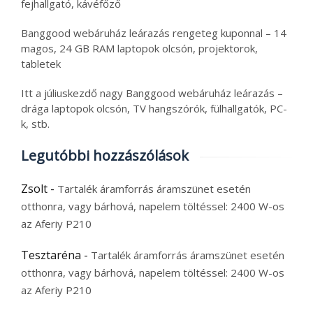
fejhallgató, kávéfőző
Banggood webáruház leárazás rengeteg kuponnal – 14
magos, 24 GB RAM laptopok olcsón, projektorok,
tabletek
Itt a júliuskezdő nagy Banggood webáruház leárazás –
drága laptopok olcsón, TV hangszórók, fülhallgatók, PC-
k, stb.
Legutóbbi hozzászólások
Zsolt
-
Tartalék áramforrás áramszünet esetén
otthonra, vagy bárhová, napelem töltéssel: 2400 W-os
az Aferiy P210
Tesztaréna
-
Tartalék áramforrás áramszünet esetén
otthonra, vagy bárhová, napelem töltéssel: 2400 W-os
az Aferiy P210