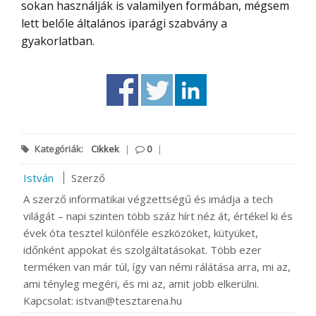
sokan használják is valamilyen formában, mégsem
lett belőle általános iparági szabvány a
gyakorlatban.
Kategóriák:
Cikkek
|
0
|
István
Szerző
A szerző informatikai végzettségű és imádja a tech
világát – napi szinten több száz hírt néz át, értékel ki és
évek óta tesztel különféle eszközöket, kütyüket,
időnként appokat és szolgáltatásokat. Több ezer
terméken van már túl, így van némi rálátása arra, mi az,
ami tényleg megéri, és mi az, amit jobb elkerülni.
Kapcsolat: istvan@tesztarena.hu