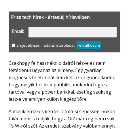
Friss tech hírek - értesülj hírlevélben
Email:
Engedélyezem adataim tárolását
Feliratkozom
Csakhogy felhasználói oldalról nézve ez nem
feltétlenül ugyanaz az élmény. Egy gyárilag
mágneses telefonnál nem kell azon gondolkodni,
hogy melyik tok kompatibilis, működni fog-e a
tartóval vagy a power bankkal, esetleg szükség
lesz-e valamilyen külön kiegészítőre.
A másik érdekes kérdés a töltési sebesség. Sokan
talán nem is tudják, hogy a Qi2 már rég nem csak
15 W-ról szól. Az eredeti szabvány valóban ennyit