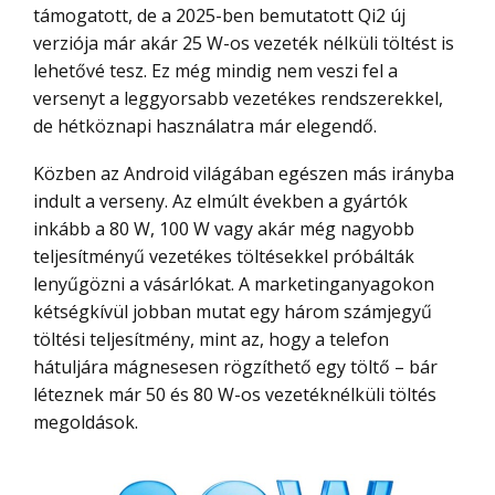
támogatott, de a 2025-ben bemutatott Qi2 új
verziója már akár 25 W-os vezeték nélküli töltést is
lehetővé tesz. Ez még mindig nem veszi fel a
versenyt a leggyorsabb vezetékes rendszerekkel,
de hétköznapi használatra már elegendő.
Közben az Android világában egészen más irányba
indult a verseny. Az elmúlt években a gyártók
inkább a 80 W, 100 W vagy akár még nagyobb
teljesítményű vezetékes töltésekkel próbálták
lenyűgözni a vásárlókat. A marketinganyagokon
kétségkívül jobban mutat egy három számjegyű
töltési teljesítmény, mint az, hogy a telefon
hátuljára mágnesesen rögzíthető egy töltő – bár
léteznek már 50 és 80 W-os vezetéknélküli töltés
megoldások.