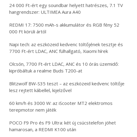
24 000 Ft-ért egy soundbar helyett hatrészes, 7.1 TV
hangrendszer: ULTIMEA Aura A40
REDMI 17: 7500 mAh-s akkumulátor és RGB fény 52
000 Ft körüli ártól
Napi tech: az eszközeid kedvenc töltőjének tesztje és
7700 Ft-ért LDAC, ANC fülhallgató, Xiaomi hírek
Olcsón, 7700 Ft-ért LDAC, ANC és 10 órás üzemidő:
kipróbáltuk a realme Buds T200-at
Blitzwolf BW-S35 teszt – az eszközeid kedvenc töltője
lesz rejtett kábellel, kijelzővel
60 km/h és 3000 W: az iScooter MT2 elektromos
terepmotor nem játék
POCO F9 Pro és F9 Ultra: két új csúcstelefon jöhet
hamarosan, a REDMI K100 után