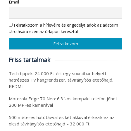
Email
Feliratkozom a hírlevélre és engedélyt adok az adataim
tárolására ezen az űrlapon keresztül
Friss tartalmak
Tech tippek: 24 000 Ft-ért egy soundbar helyett
hatrészes TV hangrendszer, távirányítós etetőhajó,
REDMI
Motorola Edge 70 Neo: 6.3″-os kompakt telefon jöhet
200 MP-es kamerával
500 méteres hatótávval és két akkuval érkezik ez az
olcsó távirányítós etetőhajó – 32 000 Ft