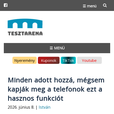
☰ menü
Skip
to
content
☰ MENÜ
Skip
Nyeremény
Kuponok
TikTok
Youtube
to
content
Minden adott hozzá, mégsem
kapják meg a telefonok ezt a
hasznos funkciót
2026. június 8. |
István