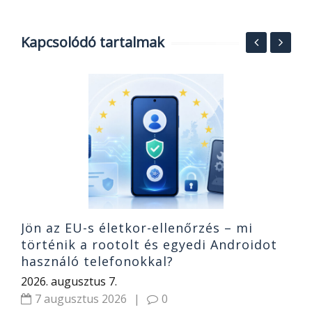
Kapcsolódó tartalmak
R
t
k
2
Jön az EU-s életkor-ellenőrzés – mi
történik a rootolt és egyedi Androidot
használó telefonokkal?
2026. augusztus 7.
7 augusztus 2026
|
0