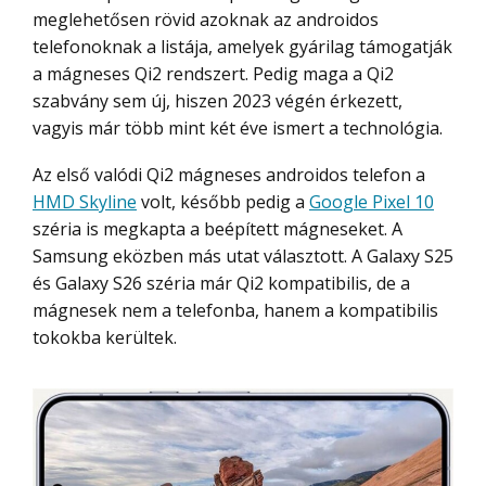
meglehetősen rövid azoknak az androidos
telefonoknak a listája, amelyek gyárilag támogatják
a mágneses Qi2 rendszert. Pedig maga a Qi2
szabvány sem új, hiszen 2023 végén érkezett,
vagyis már több mint két éve ismert a technológia.
Az első valódi Qi2 mágneses androidos telefon a
HMD Skyline
volt, később pedig a
Google Pixel 10
széria is megkapta a beépített mágneseket. A
Samsung eközben más utat választott. A Galaxy S25
és Galaxy S26 széria már Qi2 kompatibilis, de a
mágnesek nem a telefonba, hanem a kompatibilis
tokokba kerültek.