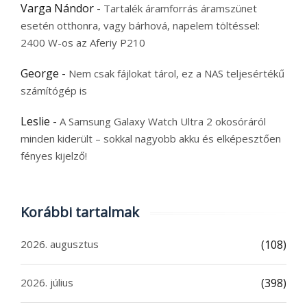
Varga Nándor
-
Tartalék áramforrás áramszünet
esetén otthonra, vagy bárhová, napelem töltéssel:
2400 W-os az Aferiy P210
George
-
Nem csak fájlokat tárol, ez a NAS teljesértékű
számítógép is
Leslie
-
A Samsung Galaxy Watch Ultra 2 okosóráról
minden kiderült – sokkal nagyobb akku és elképesztően
fényes kijelző!
Korábbi tartalmak
2026. augusztus
(108)
2026. július
(398)