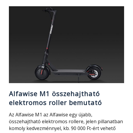
–
X3
légtisztító
bemutató
Alfawise M1 összehajtható
elektromos roller bemutató
Az Alfawise M1 az Alfawise egy újabb,
összehajtható elektromos rollere, jelen pillanatban
komoly kedvezménnyel, kb. 90 000 Ft-ért vehető