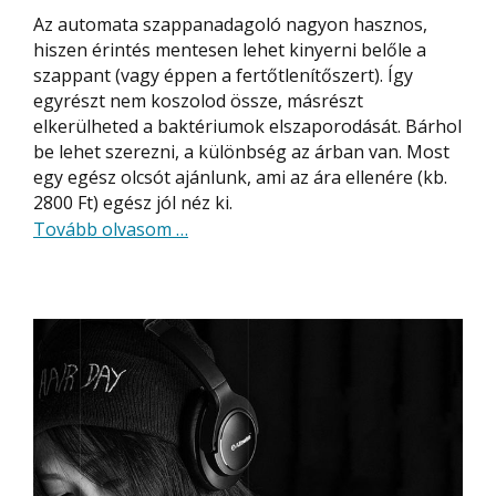
Az automata szappanadagoló nagyon hasznos,
hiszen érintés mentesen lehet kinyerni belőle a
szappant (vagy éppen a fertőtlenítőszert). Így
egyrészt nem koszolod össze, másrészt
elkerülheted a baktériumok elszaporodását. Bárhol
be lehet szerezni, a különbség az árban van. Most
egy egész olcsót ajánlunk, ami az ára ellenére (kb.
2800 Ft) egész jól néz ki.
about
Tovább olvasom
…
Automata
szappanadagoló
olcsón