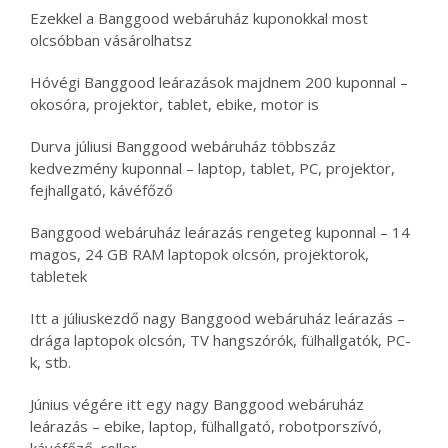
Ezekkel a Banggood webáruház kuponokkal most
olcsóbban vásárolhatsz
Hóvégi Banggood leárazások majdnem 200 kuponnal –
okosóra, projektor, tablet, ebike, motor is
Durva júliusi Banggood webáruház többszáz
kedvezmény kuponnal – laptop, tablet, PC, projektor,
fejhallgató, kávéfőző
Banggood webáruház leárazás rengeteg kuponnal – 14
magos, 24 GB RAM laptopok olcsón, projektorok,
tabletek
Itt a júliuskezdő nagy Banggood webáruház leárazás –
drága laptopok olcsón, TV hangszórók, fülhallgatók, PC-
k, stb.
Június végére itt egy nagy Banggood webáruház
leárazás – ebike, laptop, fülhallgató, robotporszívó,