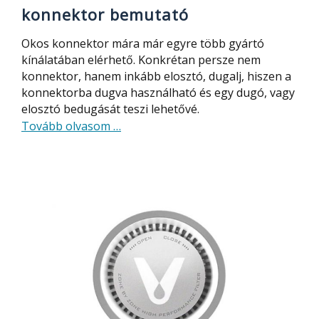
konnektor bemutató
Okos konnektor mára már egyre több gyártó
kínálatában elérhető. Konkrétan persze nem
konnektor, hanem inkább elosztó, dugalj, hiszen a
konnektorba dugva használható és egy dugó, vagy
elosztó bedugását teszi lehetővé.
about
Tovább olvasom
…
BlitzWolf
BW-
SHP6
wifis
okos
konnektor
bemutató