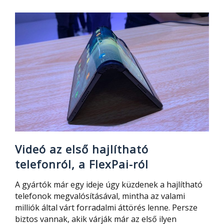
31
–
ezt
nem
kell
féltened!
Videó az első hajlítható
telefonról, a FlexPai-ról
A gyártók már egy ideje úgy küzdenek a hajlítható
telefonok megvalósításával, mintha az valami
milliók által várt forradalmi áttörés lenne. Persze
biztos vannak, akik várják már az első ilyen