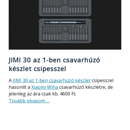
alkatrészek
olcsón
JIMI 30 az 1-ben csavarhúzó
készlet csipesszel
A
JIMI 30 az 1-ben csavarhúzó készlet
csipesszel
hasonlít a
Xiaomi Wiha
csavarhúzó készletre, de
jelenleg az ára csak kb. 4600 Ft.
about
Tovább olvasom
…
JIMI
30
az
1-