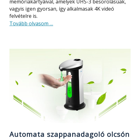
memóriakártyáival, amelyek UHS-3 besorolásúak,
vagyis igen gyorsan, így alkalmasak 4K videó
felvételre is.
about
Tovább olvasom
…
A
legolcsóbb
gyors,
UHS-
3,
U3
microSD
memóriakártyák
Automata szappanadagoló olcsón