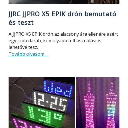
JJRC JJPRO X5 EPIK drón bemutató
és teszt
A JJPRO X5 EPIK drón az alacsony ára ellenére azért
egy jobb darab, komolyabb felhasználást is
lehetővé tesz.
about
Tovább olvasom
…
JJRC
JJPRO
X5
EPIK
drón
bemutató
és
teszt