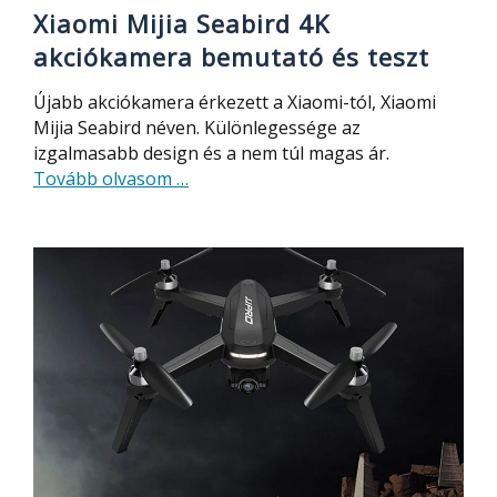
Xiaomi Mijia Seabird 4K
akciókamera bemutató és teszt
Újabb akciókamera érkezett a Xiaomi-tól, Xiaomi
Mijia Seabird néven. Különlegessége az
izgalmasabb design és a nem túl magas ár.
about
Tovább olvasom
…
Xiaomi
Mijia
Seabird
4K
akciókamera
bemutató
és
teszt