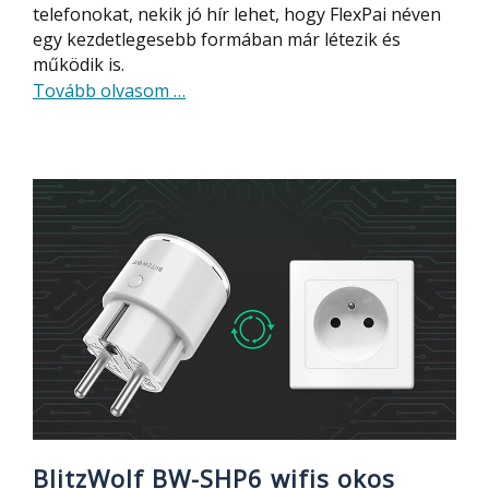
telefonokat, nekik jó hír lehet, hogy FlexPai néven
egy kezdetlegesebb formában már létezik és
működik is.
about
Tovább olvasom
…
Videó
az
első
hajlítható
telefonról,
a
FlexPai-
ról
BlitzWolf BW-SHP6 wifis okos