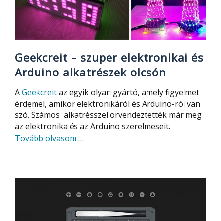
Geekcreit – szuper elektronikai és
Arduino alkatrészek olcsón
A
Geekcreit
az egyik olyan gyártó, amely figyelmet
érdemel, amikor elektronikáról és Arduino-ról van
szó. Számos alkatrésszel örvendeztették már meg
az elektronika és az Arduino szerelmeseit.
about
Tovább olvasom
…
Geekcreit
–
szuper
elektronikai
és
Arduino