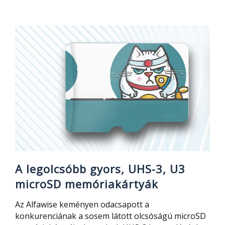
FJ166A
vezetéknélküli
porszívó
bemutató
A legolcsóbb gyors, UHS-3, U3
microSD memóriakártyák
Az Alfawise keményen odacsapott a
konkurenciának a sosem látott olcsóságú microSD