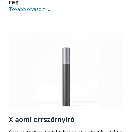
meg.
about
Tovább olvasom
…
Alfawise
M1
összehajtható
elektromos
roller
bemutató
Xiaomi orrszőrnyíró
Az orrszőrnyíró nem tipikusan az a termék, amit ne