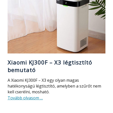
–
olcsó,
18
óra
üzemidővel
Xiaomi KJ300F – X3 légtisztító
bemutató
A Xiaomi KJ300F – X3 egy olyan magas
hatékonyságú légtisztító, amelyben a szűrőt nem
kell cserélni, mosható.
about
Tovább olvasom
…
Xiaomi
KJ300F