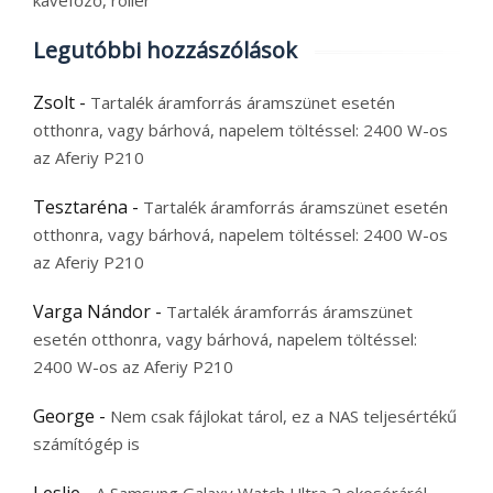
kávéfőző, roller
Legutóbbi hozzászólások
Zsolt
-
Tartalék áramforrás áramszünet esetén
otthonra, vagy bárhová, napelem töltéssel: 2400 W-os
az Aferiy P210
Tesztaréna
-
Tartalék áramforrás áramszünet esetén
otthonra, vagy bárhová, napelem töltéssel: 2400 W-os
az Aferiy P210
Varga Nándor
-
Tartalék áramforrás áramszünet
esetén otthonra, vagy bárhová, napelem töltéssel:
2400 W-os az Aferiy P210
George
-
Nem csak fájlokat tárol, ez a NAS teljesértékű
számítógép is