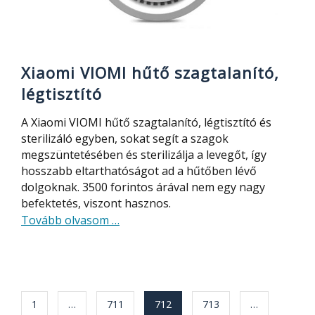
Xiaomi VIOMI hűtő szagtalanító,
légtisztító
A Xiaomi VIOMI hűtő szagtalanító, légtisztító és
sterilizáló egyben, sokat segít a szagok
megszüntetésében és sterilizálja a levegőt, így
hosszabb eltarthatóságot ad a hűtőben lévő
dolgoknak. 3500 forintos árával nem egy nagy
befektetés, viszont hasznos.
about
Tovább olvasom
…
Xiaomi
VIOMI
hűtő
szagtalanító,
Bejegyzés
1
…
711
712
713
…
légtisztító