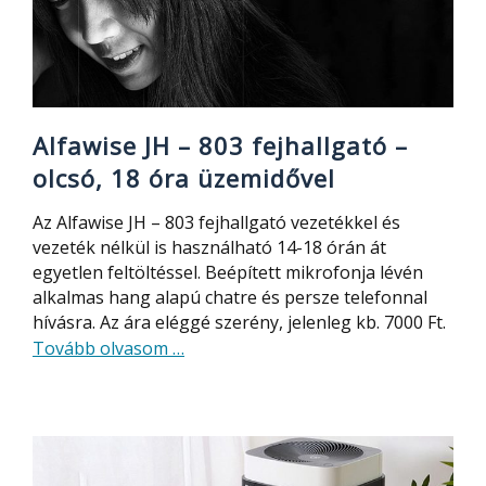
Alfawise JH – 803 fejhallgató –
olcsó, 18 óra üzemidővel
Az Alfawise JH – 803 fejhallgató vezetékkel és
vezeték nélkül is használható 14-18 órán át
egyetlen feltöltéssel. Beépített mikrofonja lévén
alkalmas hang alapú chatre és persze telefonnal
hívásra. Az ára eléggé szerény, jelenleg kb. 7000 Ft.
about
Tovább olvasom
…
Alfawise
JH
–
803
fejhallgató