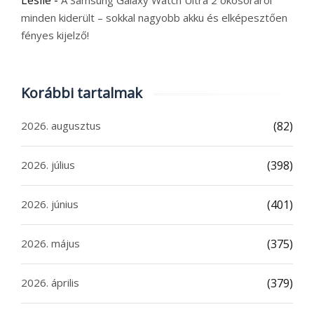
Leslie
-
A Samsung Galaxy Watch Ultra 2 okosóráról
minden kiderült – sokkal nagyobb akku és elképesztően
fényes kijelző!
Korábbi tartalmak
2026. augusztus
(82)
2026. július
(398)
2026. június
(401)
2026. május
(375)
2026. április
(379)