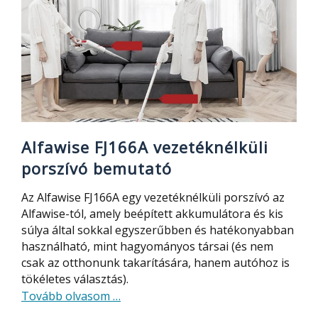
Alfawise FJ166A vezetéknélküli
porszívó bemutató
Az Alfawise FJ166A egy vezetéknélküli porszívó az
Alfawise-tól, amely beépített akkumulátora és kis
súlya által sokkal egyszerűbben és hatékonyabban
használható, mint hagyományos társai (és nem
csak az otthonunk takarítására, hanem autóhoz is
tökéletes választás).
about
Tovább olvasom
…
Alfawise