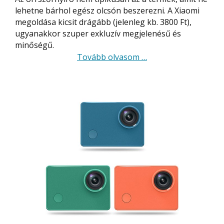
lehetne bárhol egész olcsón beszerezni. A Xiaomi
megoldása kicsit drágább (jelenleg kb. 3800 Ft),
ugyanakkor szuper exkluzív megjelenésű és
minőségű.
about
Tovább olvasom
…
Xiaomi
orrszőrnyíró