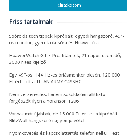
Friss tartalmak
Spórolós tech tippek: kipróbált, egyedi hangszóró, 49″-
os monitor, gyerek okosóra és Huawei óra
Huawei Watch GT 7 Pro: titán tok, 21 napos üzemidő,
3000 nites kijelző
Egy 49″-os, 144 Hz-es óriásmonitor olcsón, 120 000
Ft-ért – itt a TITAN ARMY C49SHC
Nem versenyülés, hanem sokoldalúan állítható
forgószék: ilyen a Yoranson T206
Vannak már újabbak, de 15 000 Ft-ért ez a kipróbált
BlitzWolf hangszóró nagyon jó vétel
Nyomkövetés és kapcsolattartás telefon nélkül – ezt