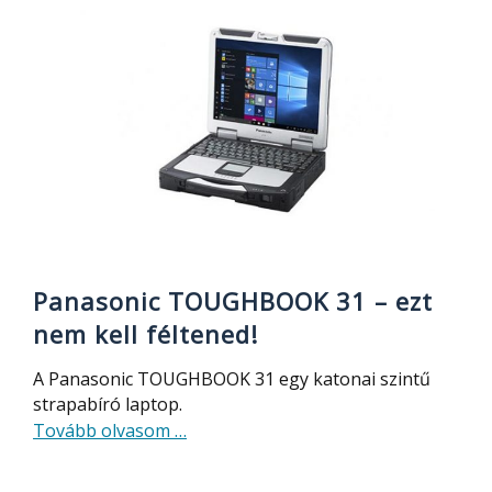
ben
csavarhúzó
készlet
csipesszel
Panasonic TOUGHBOOK 31 – ezt
nem kell féltened!
A Panasonic TOUGHBOOK 31 egy katonai szintű
strapabíró laptop.
about
Tovább olvasom
…
Panasonic
TOUGHBOOK