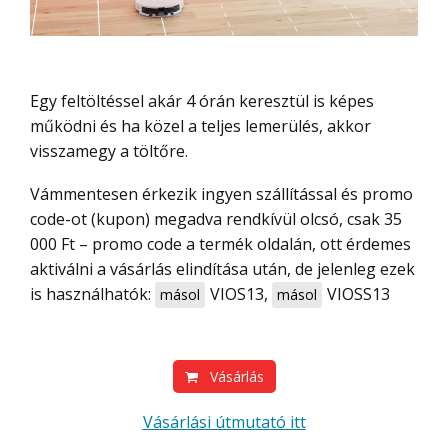
Egy feltöltéssel akár 4 órán keresztül is képes
működni és ha közel a teljes lemerülés, akkor
visszamegy a töltőre.
Vámmentesen érkezik ingyen szállítással és promo
code-ot (kupon) megadva rendkívül olcsó, csak 35
000 Ft – promo code a termék oldalán, ott érdemes
aktiválni a vásárlás elindítása után, de jelenleg ezek
is használhatók:
VIOS13
,
VIOSS13
másol
másol
Vásárlás
Vásárlási útmutató itt