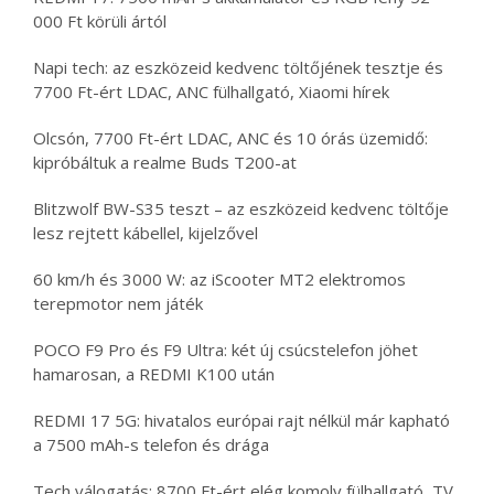
000 Ft körüli ártól
Napi tech: az eszközeid kedvenc töltőjének tesztje és
7700 Ft-ért LDAC, ANC fülhallgató, Xiaomi hírek
Olcsón, 7700 Ft-ért LDAC, ANC és 10 órás üzemidő:
kipróbáltuk a realme Buds T200-at
Blitzwolf BW-S35 teszt – az eszközeid kedvenc töltője
lesz rejtett kábellel, kijelzővel
60 km/h és 3000 W: az iScooter MT2 elektromos
terepmotor nem játék
POCO F9 Pro és F9 Ultra: két új csúcstelefon jöhet
hamarosan, a REDMI K100 után
REDMI 17 5G: hivatalos európai rajt nélkül már kapható
a 7500 mAh-s telefon és drága
Tech válogatás: 8700 Ft-ért elég komoly fülhallgató, TV