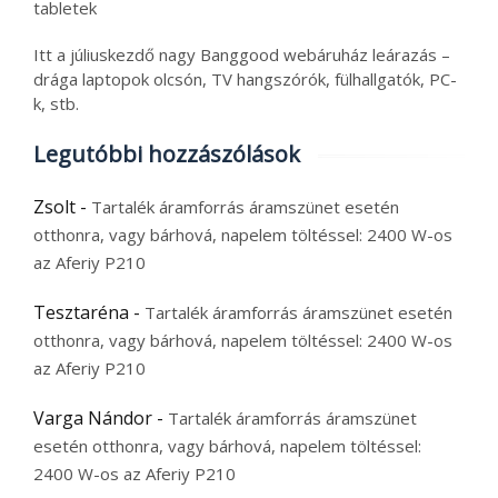
tabletek
Itt a júliuskezdő nagy Banggood webáruház leárazás –
drága laptopok olcsón, TV hangszórók, fülhallgatók, PC-
k, stb.
Legutóbbi hozzászólások
Zsolt
-
Tartalék áramforrás áramszünet esetén
otthonra, vagy bárhová, napelem töltéssel: 2400 W-os
az Aferiy P210
Tesztaréna
-
Tartalék áramforrás áramszünet esetén
otthonra, vagy bárhová, napelem töltéssel: 2400 W-os
az Aferiy P210
Varga Nándor
-
Tartalék áramforrás áramszünet
esetén otthonra, vagy bárhová, napelem töltéssel:
2400 W-os az Aferiy P210