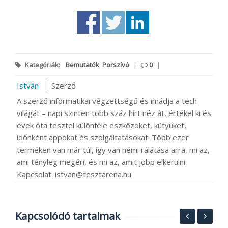
Kategóriák:
Bemutatók
,
Porszívó
|
0
|
István
Szerző
A szerző informatikai végzettségű és imádja a tech
világát – napi szinten több száz hírt néz át, értékel ki és
évek óta tesztel különféle eszközöket, kütyüket,
időnként appokat és szolgáltatásokat. Több ezer
terméken van már túl, így van némi rálátása arra, mi az,
ami tényleg megéri, és mi az, amit jobb elkerülni.
Kapcsolat: istvan@tesztarena.hu
Kapcsolódó tartalmak