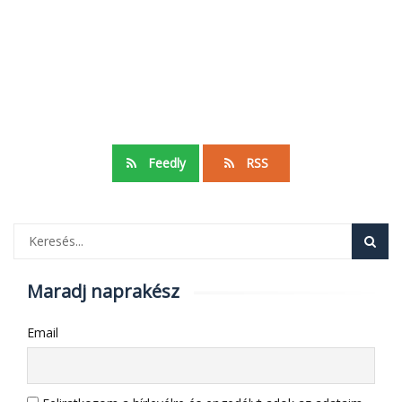
Feedly
RSS
Maradj naprakész
Email