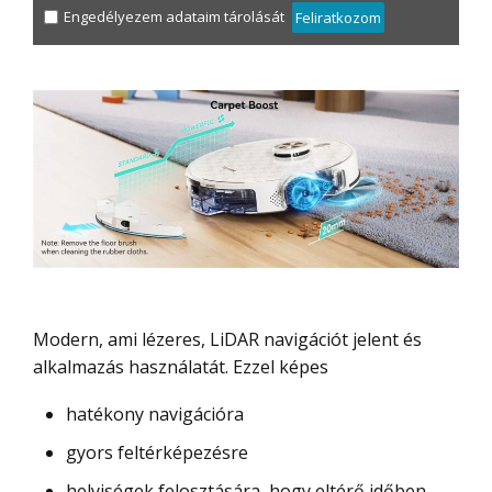
Engedélyezem adataim tárolását
Feliratkozom
Modern, ami lézeres, LiDAR navigációt jelent és
alkalmazás használatát. Ezzel képes
hatékony navigációra
gyors feltérképezésre
helyiségek felosztására, hogy eltérő időben,