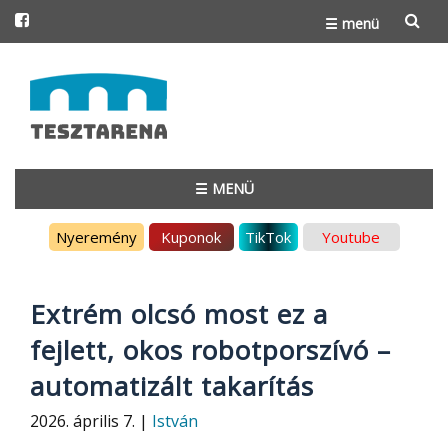
☰ menü
Skip
to
content
☰ MENÜ
Skip
Nyeremény
Kuponok
TikTok
Youtube
to
content
Extrém olcsó most ez a
fejlett, okos robotporszívó –
automatizált takarítás
2026. április 7. |
István