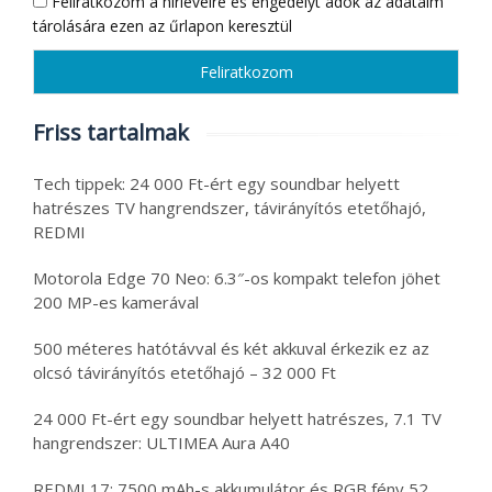
Feliratkozom a hírlevélre és engedélyt adok az adataim
tárolására ezen az űrlapon keresztül
Friss tartalmak
Tech tippek: 24 000 Ft-ért egy soundbar helyett
hatrészes TV hangrendszer, távirányítós etetőhajó,
REDMI
Motorola Edge 70 Neo: 6.3″-os kompakt telefon jöhet
200 MP-es kamerával
500 méteres hatótávval és két akkuval érkezik ez az
olcsó távirányítós etetőhajó – 32 000 Ft
24 000 Ft-ért egy soundbar helyett hatrészes, 7.1 TV
hangrendszer: ULTIMEA Aura A40
REDMI 17: 7500 mAh-s akkumulátor és RGB fény 52