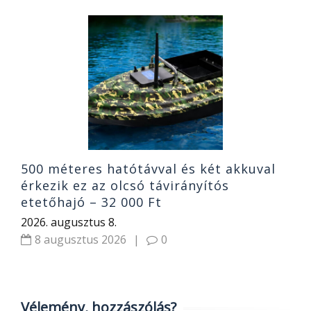
S
6
e
2
500 méteres hatótávval és két akkuval
érkezik ez az olcsó távirányítós
etetőhajó – 32 000 Ft
2026. augusztus 8.
8 augusztus 2026
|
0
Vélemény, hozzászólás?