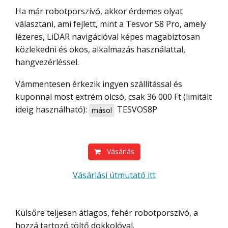
Ha már robotporszívó, akkor érdemes olyat
választani, ami fejlett, mint a Tesvor S8 Pro, amely
lézeres, LiDAR navigációval képes magabiztosan
közlekedni és okos, alkalmazás használattal,
hangvezérléssel.
Vámmentesen érkezik ingyen szállítással és
kuponnal most extrém olcsó, csak 36 000 Ft (limitált
ideig használható):
TESVOS8P
másol
Vásárlás
Vásárlási útmutató itt
Külsőre teljesen átlagos, fehér robotporszívó, a
hozzá tartozó töltő dokkolóval.