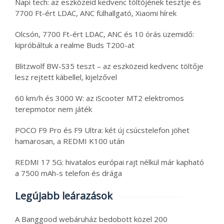
Napi tech: az eszközeid kedvenc töltőjének tesztje és
7700 Ft-ért LDAC, ANC fülhallgató, Xiaomi hírek
Olcsón, 7700 Ft-ért LDAC, ANC és 10 órás üzemidő:
kipróbáltuk a realme Buds T200-at
Blitzwolf BW-S35 teszt – az eszközeid kedvenc töltője
lesz rejtett kábellel, kijelzővel
60 km/h és 3000 W: az iScooter MT2 elektromos
terepmotor nem játék
POCO F9 Pro és F9 Ultra: két új csúcstelefon jöhet
hamarosan, a REDMI K100 után
REDMI 17 5G: hivatalos európai rajt nélkül már kapható
a 7500 mAh-s telefon és drága
Legújabb leárazások
A Banggood webáruház bedobott közel 200