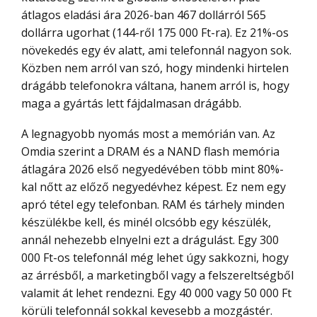
átlagos eladási ára 2026-ban 467 dollárról 565
dollárra ugorhat (144-ről 175 000 Ft-ra). Ez 21%-os
növekedés egy év alatt, ami telefonnál nagyon sok.
Közben nem arról van szó, hogy mindenki hirtelen
drágább telefonokra váltana, hanem arról is, hogy
maga a gyártás lett fájdalmasan drágább.
A legnagyobb nyomás most a memórián van. Az
Omdia szerint a DRAM és a NAND flash memória
átlagára 2026 első negyedévében több mint 80%-
kal nőtt az előző negyedévhez képest. Ez nem egy
apró tétel egy telefonban. RAM és tárhely minden
készülékbe kell, és minél olcsóbb egy készülék,
annál nehezebb elnyelni ezt a drágulást. Egy 300
000 Ft-os telefonnál még lehet úgy sakkozni, hogy
az árrésből, a marketingből vagy a felszereltségből
valamit át lehet rendezni. Egy 40 000 vagy 50 000 Ft
körüli telefonnál sokkal kevesebb a mozgástér.