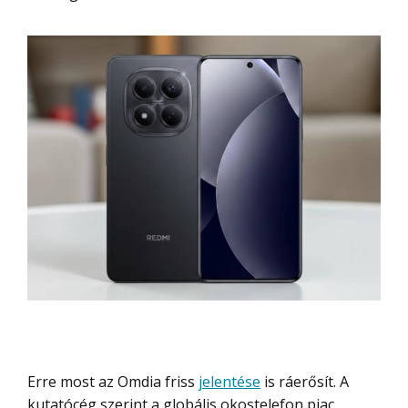
Erre most az Omdia friss
jelentése
is ráerősít. A
kutatócég szerint a globális okostelefon piac