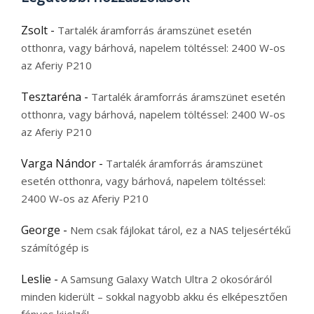
Zsolt
-
Tartalék áramforrás áramszünet esetén
otthonra, vagy bárhová, napelem töltéssel: 2400 W-os
az Aferiy P210
Tesztaréna
-
Tartalék áramforrás áramszünet esetén
otthonra, vagy bárhová, napelem töltéssel: 2400 W-os
az Aferiy P210
Varga Nándor
-
Tartalék áramforrás áramszünet
esetén otthonra, vagy bárhová, napelem töltéssel:
2400 W-os az Aferiy P210
George
-
Nem csak fájlokat tárol, ez a NAS teljesértékű
számítógép is
Leslie
-
A Samsung Galaxy Watch Ultra 2 okosóráról
minden kiderült – sokkal nagyobb akku és elképesztően
fényes kijelző!