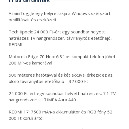
A miniToggle egy helyre rakja a Windows szétszórt
beállításait és eszközeit
Tech tippek: 24 000 Ft-ért egy soundbar helyett
hatrészes TV hangrendszer, távirányítós etetőhajó,
REDMI
Motorola Edge 70 Neo: 6.3″-os kompakt telefon jöhet
200 MP-es kamerával
500 méteres hatótávval és két akkuval érkezik ez az
olcsó távirányítós etetőhajó – 32 000 Ft
24 000 Ft-ért egy soundbar helyett hatrészes, 7.1 TV
hangrendszer: ULTIMEA Aura A40
REDMI 17: 7500 mAh-s akkumulátor és RGB fény 52
000 Ft körüli ártól