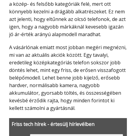
a közép- és felsőbb kategóriák felé, mert ott
könnyebb kezelni a drágább alkatrészeket. Ez nem
azt jelenti, hogy eltűnnek az olcsó telefonok, de azt
igen, hogy a nagyobb márkáknál kevesebb igazán
jó ár-érték arányú alapmodell maradhat.
A vásárlónak emiatt most jobban megéri megnézni,
mi van az aktuális akciók között. Egy tavalyi,
eredetileg középkategóriás telefon sokszor jobb
döntés lehet, mint egy friss, de erősen visszafogott
belépőmodell. Lehet benne jobb kijelző, erősebb
hardver, normálisabb kamera, nagyobb
akkumulátor, gyorsabb töltés, és összességében
kevésbé érződik rajta, hogy minden forintot ki
kellett számolni a gyártásnál.
Friss tech hírek - értesülj hírlevélben