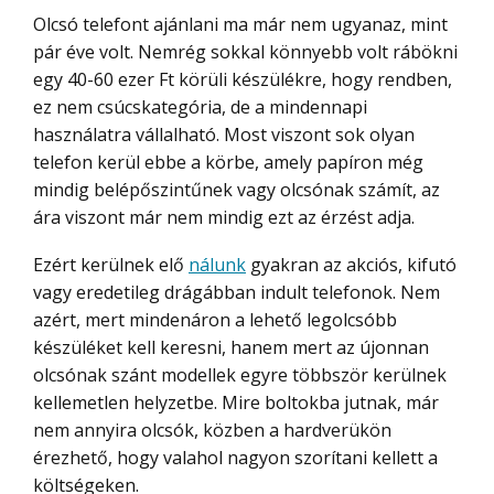
Olcsó telefont ajánlani ma már nem ugyanaz, mint
pár éve volt. Nemrég sokkal könnyebb volt rábökni
egy 40-60 ezer Ft körüli készülékre, hogy rendben,
ez nem csúcskategória, de a mindennapi
használatra vállalható. Most viszont sok olyan
telefon kerül ebbe a körbe, amely papíron még
mindig belépőszintűnek vagy olcsónak számít, az
ára viszont már nem mindig ezt az érzést adja.
Ezért kerülnek elő
nálunk
gyakran az akciós, kifutó
vagy eredetileg drágábban indult telefonok. Nem
azért, mert mindenáron a lehető legolcsóbb
készüléket kell keresni, hanem mert az újonnan
olcsónak szánt modellek egyre többször kerülnek
kellemetlen helyzetbe. Mire boltokba jutnak, már
nem annyira olcsók, közben a hardverükön
érezhető, hogy valahol nagyon szorítani kellett a
költségeken.