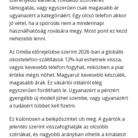
szerényebb kamera, rövidebb szoftveres
támogatás, vagy egyszerűen csak magasabb ár
ugyanazért a kategóriáért. Egy olcsó telefon akkor
jó vétel, ha a spórolás nem a mindennapi
használhatóság rovására megy. Most pont ez kezd
nehezebb lenni.
Az Omdia előrejelzése szerint 2026-ban a globális
okostelefon-szállítások 12%-kal eshetnek vissza,
vagyis kevesebb telefon fogyhat, miközben a piac
értéke mégis nőhet. Magyarul: kevesebb készülék,
magasabb árak. Ez vásárlói oldalról elég
egyszerűen fordítható le. Ugyanazért a pénzért
gyengébb új modell jöhet szembe, vagy ugyanazért
a tudásért többet kell fizetni.
Ez különösen a belépőszintet üti meg. A gyártók a
jelentés szerint visszafoghatják az olcsóbb
szériákat, és nagyobb arányban vihetik a kínálatot