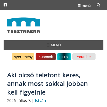
☰ menü
Skip
to
content
☰ MENÜ
Skip
Nyeremény
Kuponok
TikTok
Youtube
to
content
Aki olcsó telefont keres,
annak most sokkal jobban
kell figyelnie
2026. július 7. |
István