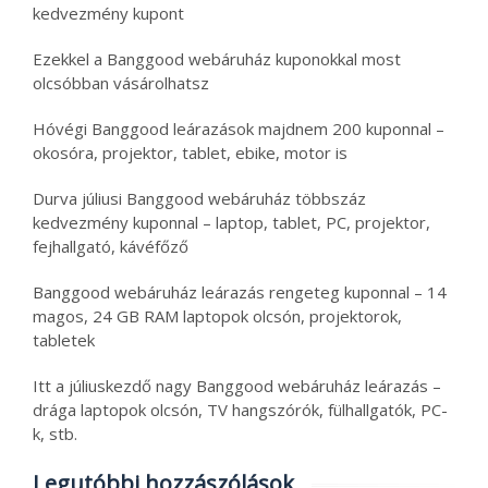
kedvezmény kupont
Ezekkel a Banggood webáruház kuponokkal most
olcsóbban vásárolhatsz
Hóvégi Banggood leárazások majdnem 200 kuponnal –
okosóra, projektor, tablet, ebike, motor is
Durva júliusi Banggood webáruház többszáz
kedvezmény kuponnal – laptop, tablet, PC, projektor,
fejhallgató, kávéfőző
Banggood webáruház leárazás rengeteg kuponnal – 14
magos, 24 GB RAM laptopok olcsón, projektorok,
tabletek
Itt a júliuskezdő nagy Banggood webáruház leárazás –
drága laptopok olcsón, TV hangszórók, fülhallgatók, PC-
k, stb.
Legutóbbi hozzászólások