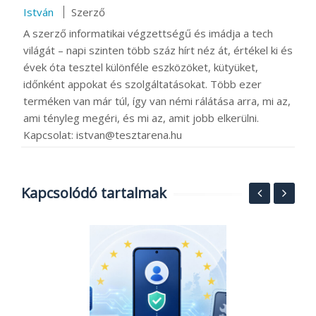
István
Szerző
A szerző informatikai végzettségű és imádja a tech
világát – napi szinten több száz hírt néz át, értékel ki és
évek óta tesztel különféle eszközöket, kütyüket,
időnként appokat és szolgáltatásokat. Több ezer
terméken van már túl, így van némi rálátása arra, mi az,
ami tényleg megéri, és mi az, amit jobb elkerülni.
Kapcsolat: istvan@tesztarena.hu
Kapcsolódó tartalmak
R
t
k
2