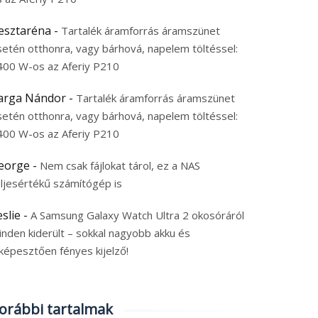
esztaréna
-
Tartalék áramforrás áramszünet
setén otthonra, vagy bárhová, napelem töltéssel:
400 W-os az Aferiy P210
arga Nándor
-
Tartalék áramforrás áramszünet
setén otthonra, vagy bárhová, napelem töltéssel:
400 W-os az Aferiy P210
eorge
-
Nem csak fájlokat tárol, ez a NAS
eljesértékű számítógép is
eslie
-
A Samsung Galaxy Watch Ultra 2 okosóráról
inden kiderült – sokkal nagyobb akku és
képesztően fényes kijelző!
orábbi tartalmak