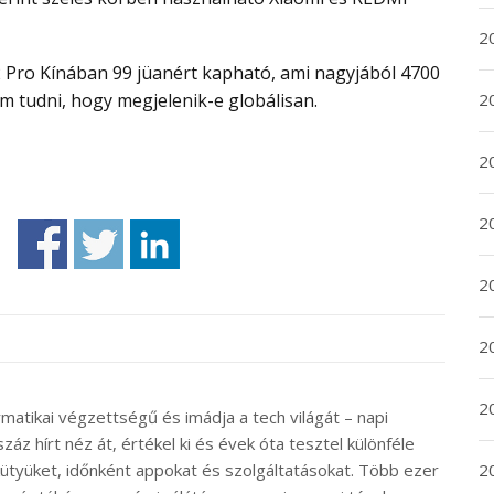
2
em tudni, hogy megjelenik-e globálisan.
2
2
2
2
20
20
rmatikai végzettségű és imádja a tech világát – napi
záz hírt néz át, értékel ki és évek óta tesztel különféle
2
ütyüket, időnként appokat és szolgáltatásokat. Több ezer