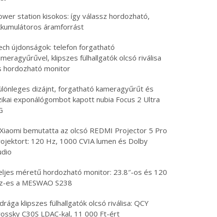
ower station kisokos: így válassz hordozható,
kkumulátoros áramforrást
ech újdonságok: telefon forgatható
meragyűrűvel, klipszes fülhallgatók olcsó riválisa
s hordozható monitor
ülönleges dizájnt, forgatható kameragyűrűt és
izikai exponálógombot kapott nubia Focus 2 Ultra
G
 Xiaomi bemutatta az olcsó REDMI Projector 5 Pro
rojektort: 120 Hz, 1000 CVIA lumen és Dolby
udio
eljes méretű hordozható monitor: 23.8″-os és 120
z-es a MESWAO S238
drága klipszes fülhallgatók olcsó riválisa: QCY
rossky C30S LDAC-kal, 11 000 Ft-ért