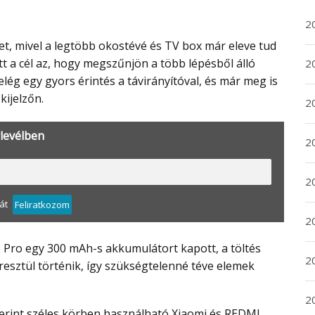
2
tt a cél az, hogy megszűnjön a több lépésből álló
20
lég egy gyors érintés a távirányítóval, és már meg is
kijelzőn.
20
rlevélben
2
20
át
Feliratkozom
2
2
esztül történik, így szükségtelenné téve elemek
2