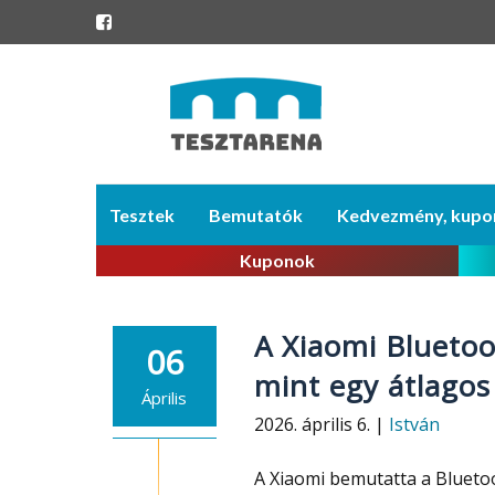
Skip
Tesztek
Bemutatók
Kedvezmény, kupo
to
content
Kuponok
A Xiaomi Bluetoo
06
mint egy átlagos
Április
2026. április 6. |
István
A Xiaomi bemutatta a Bluetoo