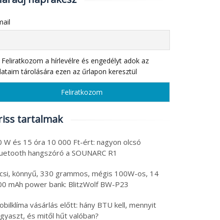
ail
Feliratkozom a hírlevélre és engedélyt adok az
ataim tárolására ezen az űrlapon keresztül
riss tartalmak
0 W és 15 óra 10 000 Ft-ért: nagyon olcsó
luetooth hangszóró a SOUNARC R1
icsi, könnyű, 330 grammos, mégis 100W-os, 14
00 mAh power bank: BlitzWolf BW-P23
bilklíma vásárlás előtt: hány BTU kell, mennyit
gyaszt, és mitől hűt valóban?