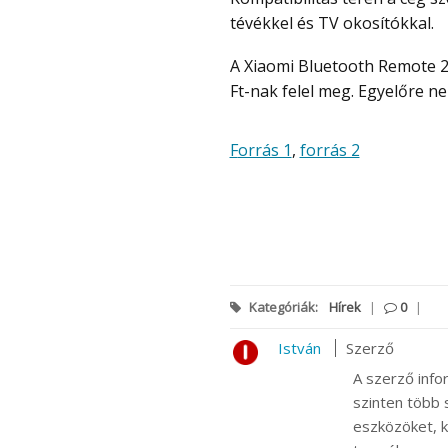
tévékkel és TV okosítókkal.
A Xiaomi Bluetooth Remote 2 Pro Kínában 99 jüanért kapható, ami nagyjából 4700
Ft-nak felel meg. Egyelőre n
Forrás 1
,
forrás 2
Kategóriák:
Hírek
|
0
|
István
Szerző
A szerző info
szinten több s
eszközöket, k