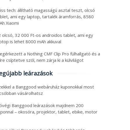
iss tech: állítható magasságú asztal teszt, olcsó
blet, ami egy laptop, tartalék áramforrás, 8580
Ah Xiaomi
 olcsó, 32 000 Ft-os androidos tablet, ami egy
aptop is lehet 8000 mAh akkuval
egérkezett a Nothing CMF Clip Pro fülhallgató és a
lre csíptetve szól, nem zárja ki a külvilágot
egújabb leárazások
zekkel a Banggood webáruház kuponokkal most
lcsóbban vásárolhatsz
óvégi Banggood leárazások majdnem 200
ponnal – okosóra, projektor, tablet, ebike, motor