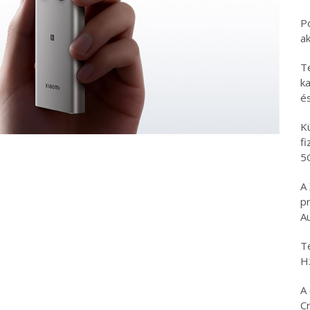
P
a
T
ka
é
K
f
5
A
p
A
T
H
A 
C