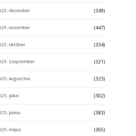
025. december
(349)
025. november
(447)
025. október
(334)
025. szeptember
(321)
025. augusztus
(323)
25. július
(302)
25. június
(383)
025. május
(365)