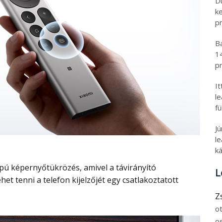
D
k
pr
B
1
pr
I
l
fü
J
le
ká
L
het tenni a telefon kijelzőjét egy csatlakoztatott
Z
o
o