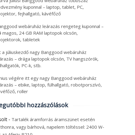
urva júliusi Banggood webáruház többszáz
edvezmény kuponnal – laptop, tablet, PC,
ojektor, fejhallgató, kávéfőző
anggood webáruház leárazás rengeteg kuponnal –
4 magos, 24 GB RAM laptopok olcsón,
ojektorok, tabletek
tt a júliuskezdő nagy Banggood webáruház
eárazás – drága laptopok olcsón, TV hangszórók,
lhallgatók, PC-k, stb.
únius végére itt egy nagy Banggood webáruház
árazás – ebike, laptop, fülhallgató, robotporszívó,
véfőző, roller
egutóbbi hozzászólások
solt
-
Tartalék áramforrás áramszünet esetén
tthonra, vagy bárhová, napelem töltéssel: 2400 W-
s az Aferiy P210