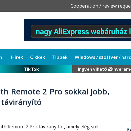
Skip
Cooperation / review reque
to
content
n
Hírek
Cikkek
Tippek
Windows / szoftver / har
TikTok
Ingyen vihető 🎁 nyerem
th Remote 2 Pro sokkal jobb,
 távirányító
th Remote 2 Pro távirányítót, amely elég sok
M