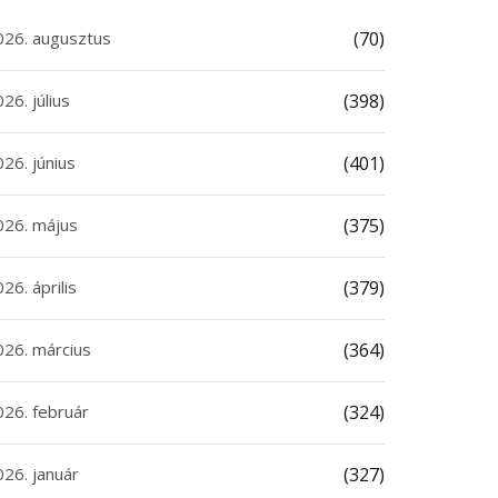
026. augusztus
(70)
26. július
(398)
26. június
(401)
026. május
(375)
26. április
(379)
026. március
(364)
026. február
(324)
026. január
(327)