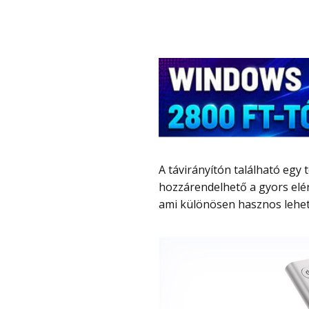
A távirányítón található egy testreszabható gomb is, amelyhez bármilyen funkció
hozzárendelhető a gyors elér
ami különösen hasznos lehet