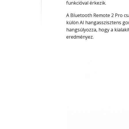
funkcióval érkezik.
A Bluetooth Remote 2 Pro csak a legszükségesebb gombokat kapta meg, emellett
külön AI hangasszisztens gom
hangsúlyozza, hogy a kialak
eredményez.