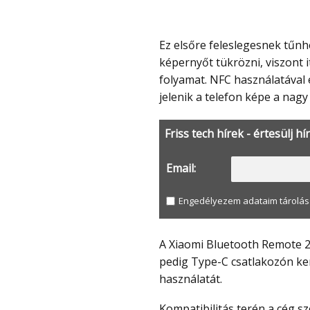
Ez elsőre feleslegesnek tűnhet, mivel a legtöbb okostévé és TV box már eleve tud
képernyőt tükrözni, viszont i
folyamat. NFC használatával e
jelenik a telefon képe a nagy 
Friss tech hírek - értesülj hí
Email:
Engedélyezem adataim tárolás
A Xiaomi Bluetooth Remote 2 Pro egy 300 mAh-s akkumulátort kapott, a töltés
pedig Type-C csatlakozón ker
használatát.
Kompatibilitás terén a cég szerint széles körben használható Xiaomi és REDMI