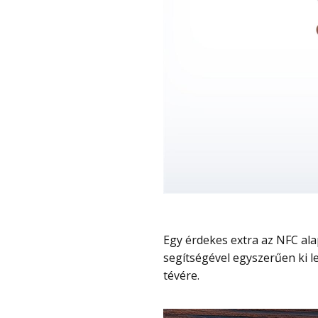
Egy érdekes extra az NFC alapú képernyőtükrözés, amivel a távirányító
segítségével egyszerűen ki le
tévére.