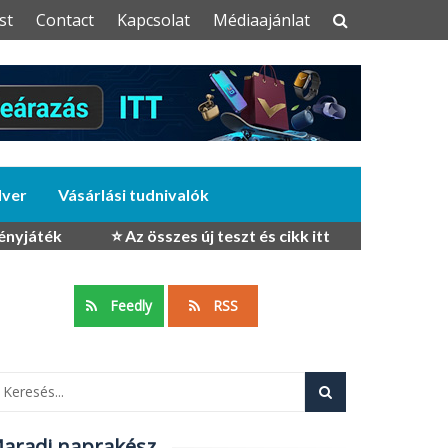
st
Contact
Kapcsolat
Médiaajánlat
dver
Vásárlási tudnivalók
ényjáték
⭐ Az összes új teszt és cikk itt
Feedly
RSS
aradj naprakész