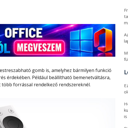
Fr
ta
m
Az
l
M
fü
L
és érdekében. Például beállítható bemenetváltásra,
 több forrással rendelkező rendszereknél.
E
o
H
ku
is