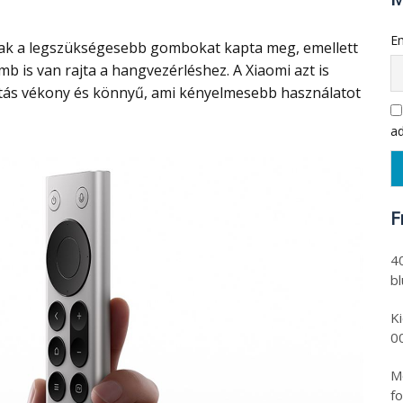
Em
b is van rajta a hangvezérléshez. A Xiaomi azt is
ítás vékony és könnyű, ami kényelmesebb használatot
ad
F
4
b
K
0
Mo
fo