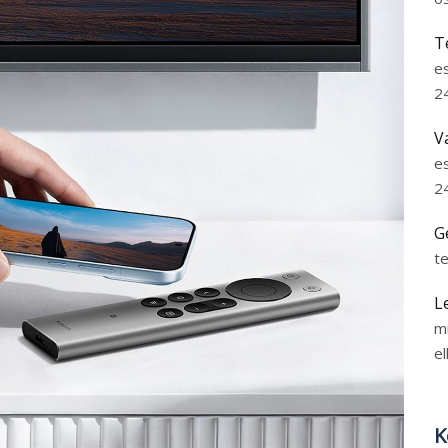
T
e
2
V
e
2
G
t
L
m
el
K