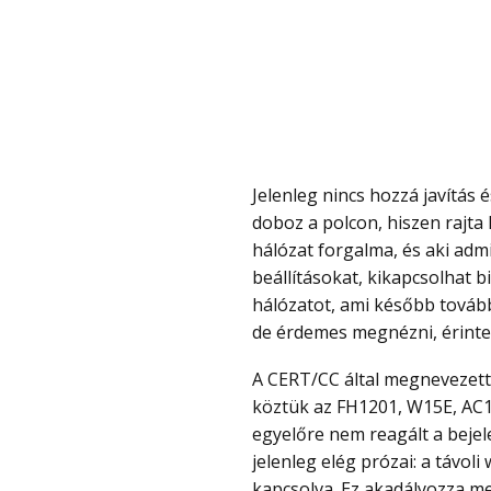
Jelenleg nincs hozzá javítás és ez azért kellemetlen, mert a router nem csak egy
doboz a polcon, hiszen rajta 
hálózat forgalma, és aki adm
beállításokat, kikapcsolhat b
hálózatot, ami később továb
de érdemes megnézni, érintet
A CERT/CC által megnevezett firmware-ek több Tenda routerhez tartoznak,
köztük az FH1201, W15E, AC10
egyelőre nem reagált a bejel
jelenleg elég prózai: a távol
kapcsolva. Ez akadályozza me