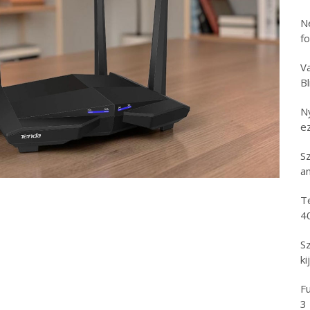
N
f
Va
B
N
e
S
an
T
4
S
ki
Fu
3