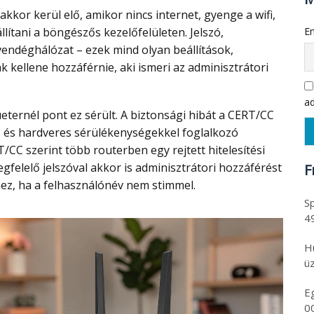
akkor kerül elő, amikor nincs internet, gyenge a wifi,
llítani a böngészős kezelőfelületen. Jelszó,
Em
vendéghálózat – ezek mind olyan beállítások,
 kellene hozzáférnie, aki ismeri az adminisztrátori
ad
s és hardveres sérülékenységekkel foglalkozó
/CC szerint több routerben egy rejtett hitelesítési
gfelelő jelszóval akkor is adminisztrátori hozzáférést
F
ez, ha a felhasználónév nem stimmel.
Sp
4
H
üz
E
0