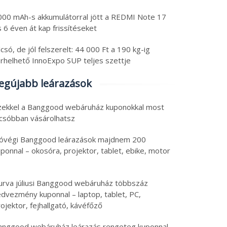
000 mAh-s akkumulátorral jött a REDMI Note 17
 6 éven át kap frissítéseket
csó, de jól felszerelt: 44 000 Ft a 190 kg-ig
erhelhető InnoExpo SUP teljes szettje
egújabb leárazások
zekkel a Banggood webáruház kuponokkal most
lcsóbban vásárolhatsz
óvégi Banggood leárazások majdnem 200
ponnal – okosóra, projektor, tablet, ebike, motor
urva júliusi Banggood webáruház többszáz
edvezmény kuponnal – laptop, tablet, PC,
ojektor, fejhallgató, kávéfőző
anggood webáruház leárazás rengeteg kuponnal –