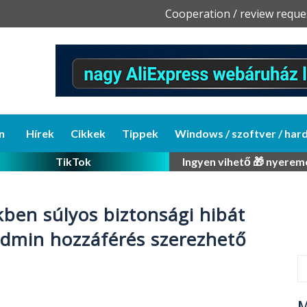
Skip
Cooperation / review reque
to
content
n
Hírek
Cikkek
Tippek
Windows / szoftver / har
TikTok
Ingyen vihető 🎁 nyerem
ben súlyos biztonsági hibát
 admin hozzáférés szerezhető
M