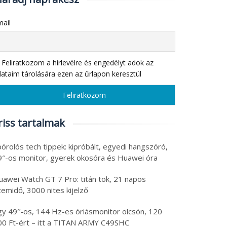
ail
Feliratkozom a hírlevélre és engedélyt adok az
ataim tárolására ezen az űrlapon keresztül
riss tartalmak
órolós tech tippek: kipróbált, egyedi hangszóró,
9″-os monitor, gyerek okosóra és Huawei óra
uawei Watch GT 7 Pro: titán tok, 21 napos
emidő, 3000 nites kijelző
gy 49″-os, 144 Hz-es óriásmonitor olcsón, 120
00 Ft-ért – itt a TITAN ARMY C49SHC