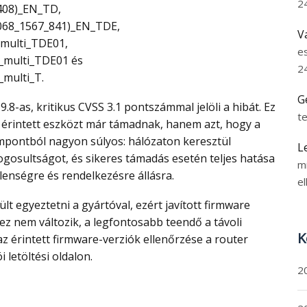
2
408)_EN_TD,
068_1567_841)_EN_TDE,
V
_multi_TDE01,
e
_multi_TDE01 és
2
multi_T.
G
t
 érintett eszközt már támadnak, hanem azt, hogy a
mpontból nagyon súlyos: hálózaton keresztül
L
ogosultságot, és sikeres támadás esetén teljes hatása
m
lenségre és rendelkezésre állásra.
el
ez nem változik, a legfontosabb teendő a távoli
K
e az érintett firmware-verziók ellenőrzése a router
 letöltési oldalon.
2