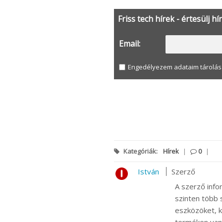
Friss tech hírek - értesülj hí
Email:
Engedélyezem adataim tárolás
Kategóriák:
Hírek
|
0
|
István
Szerző
A szerző info
szinten több s
eszközöket, k
terméken van m