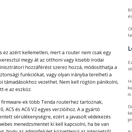
8
és
Ol
t
L
keresztül megy át az otthoni vagy kisebb irodai
E
inisztrátori hozzáférést szerez hozzá, módosíthatja a
o
iztonsági funkciókat, vagy olyan irányba terelheti a
H
bi támadásokhoz vezethet. Nem kell rögtön pánikolni,
ku
t-e az eszköz.
is
D
, AC5 és AC6 V2 egyes verzióihoz. A a gyártó
k
entett sérülékenységre, ezért a javasolt védekezés
pr
i webes menedzsmentet ki kell kapcsolni, ha be van
g, hogy az adminfelület közvetlenül az internetről
B