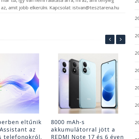
2
 az, amit jobb elkerülni. Kapcsolat: istvan@tesztarena.hu
2
2
2
A 
ol
20
Pro
10
202
20
Do
5
2
erben eltűnik
8000 mAh-s
20
Assistant az
akkumulátorral jött a
 telefonokról,
REDMI Note 17 és 6 éven