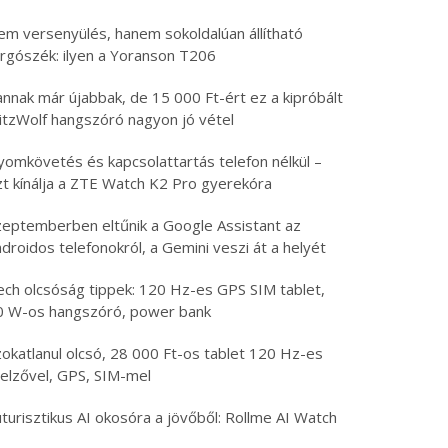
em versenyülés, hanem sokoldalúan állítható
orgószék: ilyen a Yoranson T206
nnak már újabbak, de 15 000 Ft-ért ez a kipróbált
litzWolf hangszóró nagyon jó vétel
yomkövetés és kapcsolattartás telefon nélkül –
zt kínálja a ZTE Watch K2 Pro gyerekóra
zeptemberben eltűnik a Google Assistant az
droidos telefonokról, a Gemini veszi át a helyét
ech olcsóság tippek: 120 Hz-es GPS SIM tablet,
0 W-os hangszóró, power bank
zokatlanul olcsó, 28 000 Ft-os tablet 120 Hz-es
jelzővel, GPS, SIM-mel
turisztikus AI okosóra a jövőből: Rollme AI Watch