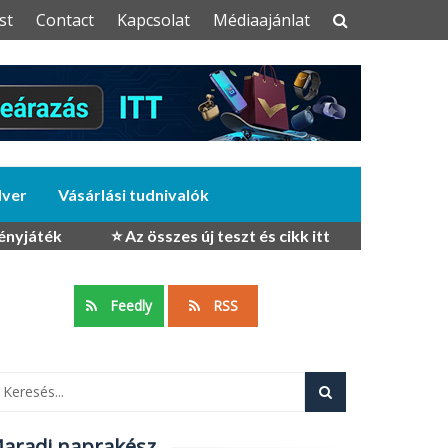
st
Contact
Kapcsolat
Médiaajánlat
dver
Vásárlási tudnivalók
ényjáték
⭐ Az összes új teszt és cikk itt
Feedly
RSS
aradj naprakész