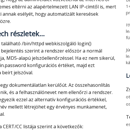
1
emes eltérni az alapértelmezett LAN IP-címtől is, mert
pr
i annak esélyét, hogy automatizált keresések
özre.
I
l
ech részletek…
fü
J
bejelentés szerint a rendszer először a normál
le
lja, MD5-alapú jelszóellenőrzéssel. Ha ez nem sikerül,
ká
min.password konfigurációs értéket, majd ezt
beírt jelszóval.
L
Z
nik, és a felhasználónevet nem ellenőrzi a rendszer.
o
gyezik ezzel az alternatív konfigurációs értékkel,
o
név mellett létrejöhet egy érvényes munkamenet,
al.
T
e