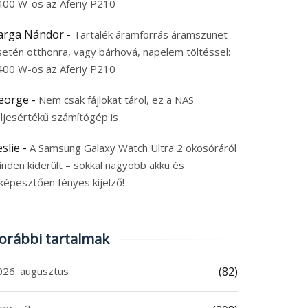
400 W-os az Aferiy P210
arga Nándor
-
Tartalék áramforrás áramszünet
setén otthonra, vagy bárhová, napelem töltéssel:
400 W-os az Aferiy P210
eorge
-
Nem csak fájlokat tárol, ez a NAS
eljesértékű számítógép is
eslie
-
A Samsung Galaxy Watch Ultra 2 okosóráról
inden kiderült – sokkal nagyobb akku és
képesztően fényes kijelző!
orábbi tartalmak
026. augusztus
(82)