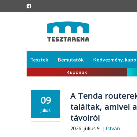
Skip
Tesztek
Bemutatók
Kedvezmény, kupo
to
content
Kuponok
A Tenda routerek
09
találtak, amivel
Július
távolról
2026. július 9. |
István