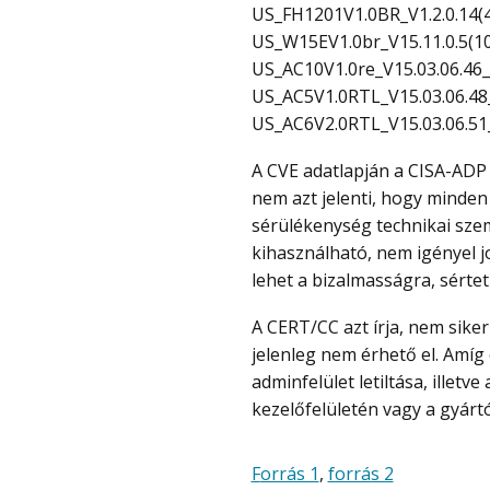
US_FH1201V1.0BR_V1.2.0.14(
US_W15EV1.0br_V15.11.0.5(1
US_AC10V1.0re_V15.03.06.46
US_AC5V1.0RTL_V15.03.06.48
US_AC6V2.0RTL_V15.03.06.51_
A CVE adatlapján a CISA-ADP 9.8-as, kritikus CVSS 3.1 pontszámmal jelöli a hibát. Ez
nem azt jelenti, hogy minden
sérülékenység technikai sze
kihasználható, nem igényel j
lehet a bizalmasságra, sértet
A CERT/CC azt írja, nem sikerült egyeztetni a gyártóval, ezért javított firmware
jelenleg nem érhető el. Amíg 
adminfelület letiltása, illetv
kezelőfelületén vagy a gyártói
Forrás 1
,
forrás 2