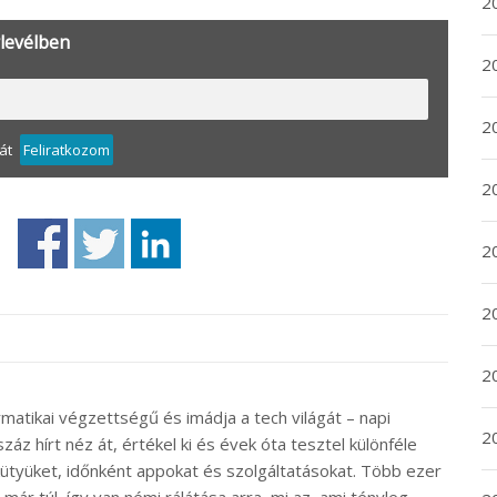
20
rlevélben
20
2
át
Feliratkozom
20
2
2
2
rmatikai végzettségű és imádja a tech világát – napi
2
záz hírt néz át, értékel ki és évek óta tesztel különféle
ütyüket, időnként appokat és szolgáltatásokat. Több ezer
ár túl, így van némi rálátása arra, mi az, ami tényleg