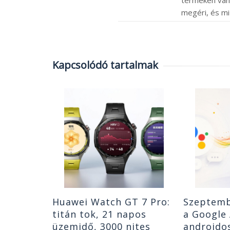
megéri, és mi
Kapcsolódó tartalmak
Nothing
lhallgató
etve szól,
ülvilágot
|
0
Huawei Watch GT 7 Pro:
Szeptemb
titán tok, 21 napos
a Google 
üzemidő, 3000 nites
androidos