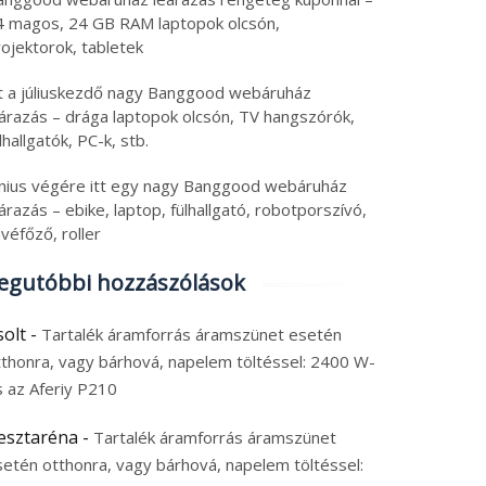
4 magos, 24 GB RAM laptopok olcsón,
ojektorok, tabletek
tt a júliuskezdő nagy Banggood webáruház
eárazás – drága laptopok olcsón, TV hangszórók,
lhallgatók, PC-k, stb.
únius végére itt egy nagy Banggood webáruház
árazás – ebike, laptop, fülhallgató, robotporszívó,
véfőző, roller
egutóbbi hozzászólások
solt
-
Tartalék áramforrás áramszünet esetén
tthonra, vagy bárhová, napelem töltéssel: 2400 W-
s az Aferiy P210
esztaréna
-
Tartalék áramforrás áramszünet
setén otthonra, vagy bárhová, napelem töltéssel: