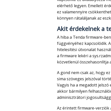
elérhető legyen. Emellett érd
ez valamennyire csökkenthet
könnyen rátaláljanak az eszk
Akit érdekelnek a t
A hiba a Tenda firmware-ben található /bin/httpd webkiszolgáló login()
függvényéhez kapcsolódik. A 
hitelesítési útvonalat haszná
a firmware lekéri a sys.rzad
közvetlenül összehasonlítja a 
A gond nem csak az, hogy ez egy dokumentálatlan kerülőút. Az összehasonlítás
sima szöveges jelszóval törté
Vagyis ha a megadott jelszó e
akkor bármilyen felhasználó
adminisztrátori jogosultságg
Az érintett firmware-verziók a CERT/CC listája szerint a következők: