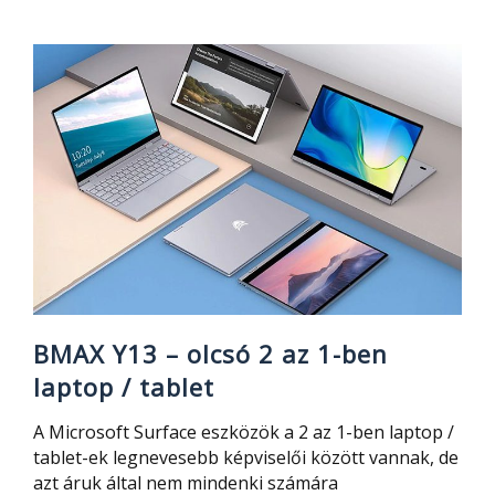
Playstation
4
DualShock
4
vezetéknélküli
kontroller
olcsón
BMAX Y13 – olcsó 2 az 1-ben
laptop / tablet
A Microsoft Surface eszközök a 2 az 1-ben laptop /
tablet-ek legnevesebb képviselői között vannak, de
azt áruk által nem mindenki számára