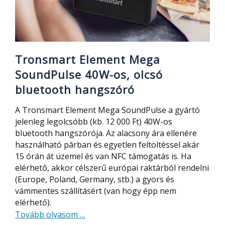
Tronsmart Element Mega
SoundPulse 40W-os, olcsó
bluetooth hangszóró
A Tronsmart Element Mega SoundPulse a gyártó
jelenleg legolcsóbb (kb. 12 000 Ft) 40W-os
bluetooth hangszórója. Az alacsony ára ellenére
használható párban és egyetlen feltöltéssel akár
15 órán át üzemel és van NFC támogatás is. Ha
elérhető, akkor célszerű európai raktárból rendelni
(Europe, Poland, Germany, stb.) a gyors és
vámmentes szállításért (van hogy épp nem
elérhető).
about
Tovább olvasom
…