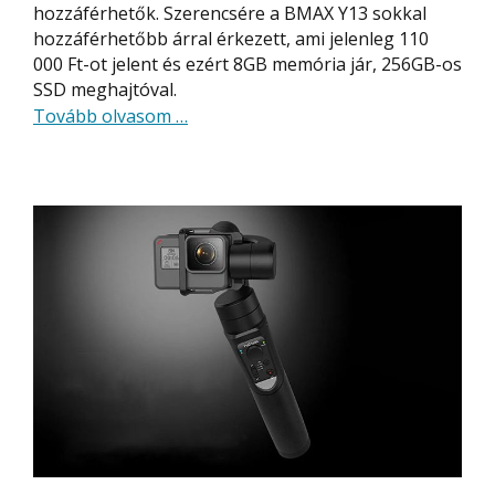
hozzáférhetők. Szerencsére a BMAX Y13 sokkal
hozzáférhetőbb árral érkezett, ami jelenleg 110
000 Ft-ot jelent és ezért 8GB memória jár, 256GB-os
SSD meghajtóval.
about
Tovább olvasom
…
BMAX
Y13
–
olcsó
2
az
1-
ben
laptop
/
tablet