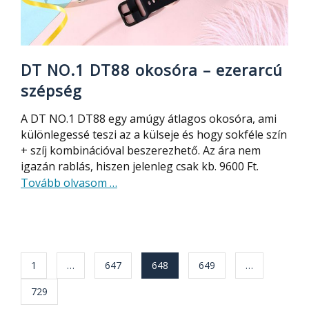
DT NO.1 DT88 okosóra – ezerarcú
szépség
A DT NO.1 DT88 egy amúgy átlagos okosóra, ami
különlegessé teszi az a külseje és hogy sokféle szín
+ szíj kombinációval beszerezhető. Az ára nem
igazán rablás, hiszen jelenleg csak kb. 9600 Ft.
about
Tovább olvasom
…
DT
NO.1
DT88
okosóra
Bejegyzés
1
…
647
648
649
…
–
navigáció
ezerarcú
729
szépség