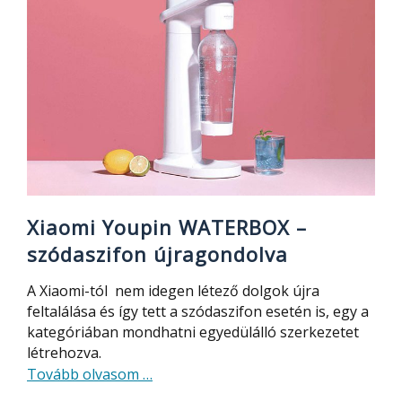
bluetooth
hívás,
zene,
hordható
hangszóró
olcsón
Xiaomi Youpin WATERBOX –
szódaszifon újragondolva
A Xiaomi-tól nem idegen létező dolgok újra
feltalálása és így tett a szódaszifon esetén is, egy a
kategóriában mondhatni egyedülálló szerkezetet
létrehozva.
about
Tovább olvasom
…
Xiaomi