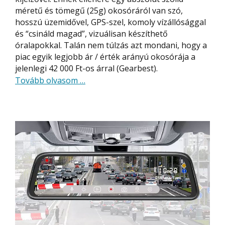
méretű és tömegű (25g) okosóráról van szó,
hosszú üzemidővel, GPS-szel, komoly vízállósággal
és “csináld magad”, vizuálisan készíthető
óralapokkal. Talán nem túlzás azt mondani, hogy a
piac egyik legjobb ár / érték arányú okosórája a
jelenlegi 42 000 Ft-os árral (Gearbest).
about
Tovább olvasom
…
Xiaomi
Amazfit
GTS
okosóra
bemutató
és
teszt