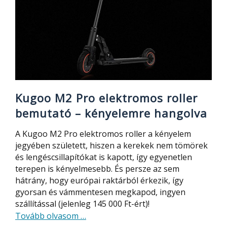
Kugoo M2 Pro elektromos roller
bemutató – kényelemre hangolva
A Kugoo M2 Pro elektromos roller a kényelem
jegyében született, hiszen a kerekek nem tömörek
és lengéscsillapítókat is kapott, így egyenetlen
terepen is kényelmesebb. És persze az sem
hátrány, hogy európai raktárból érkezik, így
gyorsan és vámmentesen megkapod, ingyen
szállítással (jelenleg 145 000 Ft-ért)!
about
Tovább olvasom
…