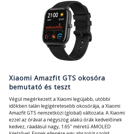
ha
mindig
mindent
elfelejtesz
Xiaomi Amazfit GTS okosóra
bemutató és teszt
Végül megérkezett a Xiaomi legújabb, utóbbi
időkben talán legígéretesebb okosórája, a Xiaomi
Amazfit GTS nemzetközi (global) változata. A Xiaomi
ezzel az órával a négyszög alakú órák kedvelőinek
kedvez, ráadásul nagy, 1.65″ méretű AMOLED
kijelzővel. Ennek ellenére egy abszolút szolid