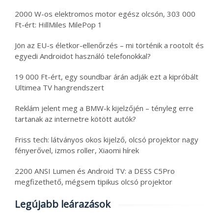
2000 W-os elektromos motor egész olcsón, 303 000
Ft-ért: HillMiles MilePop 1
Jön az EU-s életkor-ellenőrzés – mi történik a rootolt és
egyedi Androidot használó telefonokkal?
19 000 Ft-ért, egy soundbar árán adják ezt a kipróbált
Ultimea TV hangrendszert
Reklám jelent meg a BMW-k kijelzőjén – tényleg erre
tartanak az internetre kötött autók?
Friss tech: látványos okos kijelző, olcsó projektor nagy
fényerővel, izmos roller, Xiaomi hírek
2200 ANSI Lumen és Android TV: a DESS C5Pro
megfizethető, mégsem tipikus olcsó projektor
Legújabb leárazások