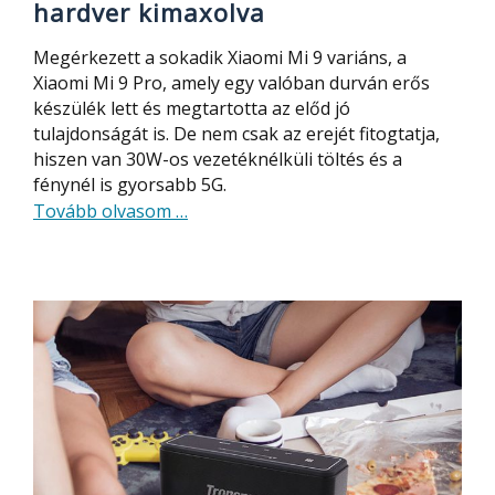
hardver kimaxolva
Megérkezett a sokadik Xiaomi Mi 9 variáns, a
Xiaomi Mi 9 Pro, amely egy valóban durván erős
készülék lett és megtartotta az előd jó
tulajdonságát is. De nem csak az erejét fitogtatja,
hiszen van 30W-os vezetéknélküli töltés és a
fénynél is gyorsabb 5G.
about
Tovább olvasom
…
Xiaomi
Mi
9
Pro
(5G)
bemutató
–
hardver
kimaxolva