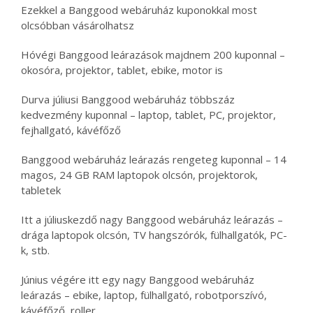
Ezekkel a Banggood webáruház kuponokkal most
olcsóbban vásárolhatsz
Hóvégi Banggood leárazások majdnem 200 kuponnal –
okosóra, projektor, tablet, ebike, motor is
Durva júliusi Banggood webáruház többszáz
kedvezmény kuponnal – laptop, tablet, PC, projektor,
fejhallgató, kávéfőző
Banggood webáruház leárazás rengeteg kuponnal – 14
magos, 24 GB RAM laptopok olcsón, projektorok,
tabletek
Itt a júliuskezdő nagy Banggood webáruház leárazás –
drága laptopok olcsón, TV hangszórók, fülhallgatók, PC-
k, stb.
Június végére itt egy nagy Banggood webáruház
leárazás – ebike, laptop, fülhallgató, robotporszívó,
kávéfőző, roller