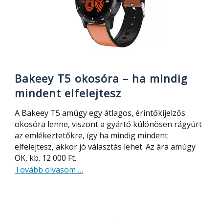
használat!
Bakeey T5 okosóra – ha mindig
mindent elfelejtesz
A Bakeey T5 amúgy egy átlagos, érintőkijelzős
okosóra lenne, viszont a gyártó különösen rágyúrt
az emlékeztetőkre, így ha mindig mindent
elfelejtesz, akkor jó választás lehet. Az ára amúgy
OK, kb. 12 000 Ft.
about
Tovább olvasom
…
Bakeey
T5
okosóra
–