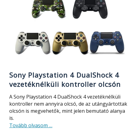
hátsó
autó
kamera
(DVR)
Sony Playstation 4 DualShock 4
vezetéknélküli kontroller olcsón
A Sony Playstation 4 DualShock 4 vezetéknélküli
kontroller nem annyira olcsó, de az utángyártottak
olcsón is megvehetők, mint jelen bemutató alanya
is.
about
Tovább olvasom
…
Sony