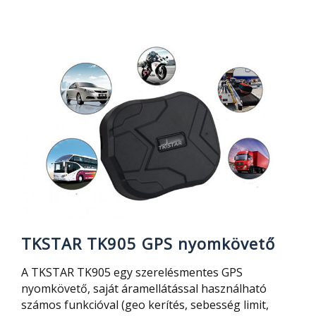
Youpin
WATERBOX
–
szódaszifon
újragondolva
TKSTAR TK905 GPS nyomkövető
A TKSTAR TK905 egy szerelésmentes GPS
nyomkövető, saját áramellátással használható
számos funkcióval (geo kerítés, sebesség limit,