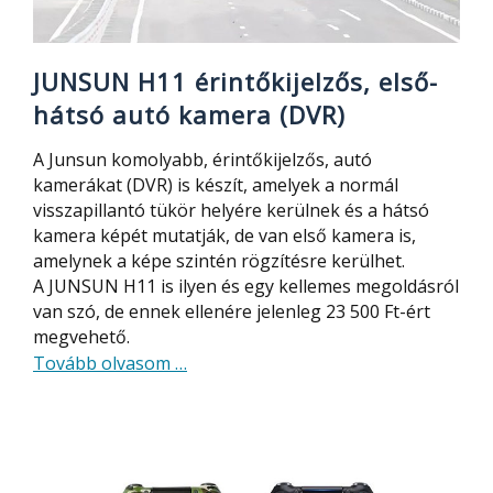
JUNSUN H11 érintőkijelzős, első-
hátsó autó kamera (DVR)
A Junsun komolyabb, érintőkijelzős, autó
kamerákat (DVR) is készít, amelyek a normál
visszapillantó tükör helyére kerülnek és a hátsó
kamera képét mutatják, de van első kamera is,
amelynek a képe szintén rögzítésre kerülhet.
A JUNSUN H11 is ilyen és egy kellemes megoldásról
van szó, de ennek ellenére jelenleg 23 500 Ft-ért
megvehető.
about
Tovább olvasom
…
JUNSUN
H11
érintőkijelzős,
első-