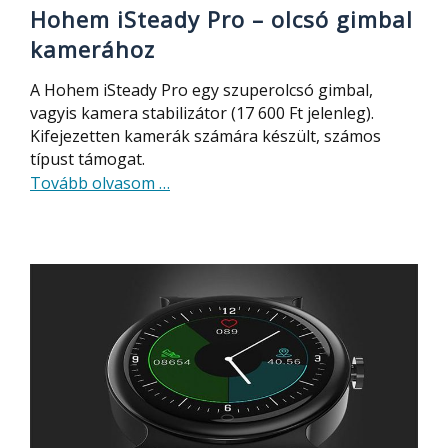
Hohem iSteady Pro – olcsó gimbal
kamerához
A Hohem iSteady Pro egy szuperolcsó gimbal,
vagyis kamera stabilizátor (17 600 Ft jelenleg).
Kifejezetten kamerák számára készült, számos
típust támogat.
about
Tovább olvasom
…
Hohem
iSteady
Pro
–
olcsó
gimbal
kamerához