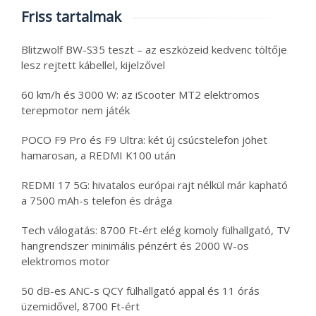
Friss tartalmak
Blitzwolf BW-S35 teszt – az eszközeid kedvenc töltője
lesz rejtett kábellel, kijelzővel
60 km/h és 3000 W: az iScooter MT2 elektromos
terepmotor nem játék
POCO F9 Pro és F9 Ultra: két új csúcstelefon jöhet
hamarosan, a REDMI K100 után
REDMI 17 5G: hivatalos európai rajt nélkül már kapható
a 7500 mAh-s telefon és drága
Tech válogatás: 8700 Ft-ért elég komoly fülhallgató, TV
hangrendszer minimális pénzért és 2000 W-os
elektromos motor
50 dB-es ANC-s QCY fülhallgató appal és 11 órás
üzemidővel, 8700 Ft-ért