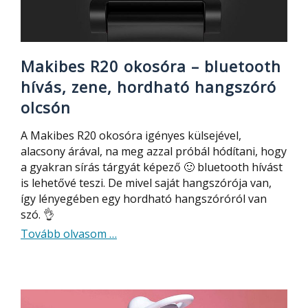
Makibes R20 okosóra – bluetooth
hívás, zene, hordható hangszóró
olcsón
A Makibes R20 okosóra igényes külsejével,
alacsony árával, na meg azzal próbál hódítani, hogy
a gyakran sírás tárgyát képező 🙂 bluetooth hívást
is lehetővé teszi. De mivel saját hangszórója van,
így lényegében egy hordható hangszóróról van
szó. 👌
about
Tovább olvasom
…
Makibes
R20
okosóra
–