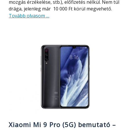
mozgás érzékelése, stb.), előfizetés nélkül. Nem túl
drága, jelenleg már 10 000 Ft körül megvehető.
about
Tovább olvasom
…
TKSTAR
TK905
GPS
nyomkövető
Xiaomi Mi 9 Pro (5G) bemutató –