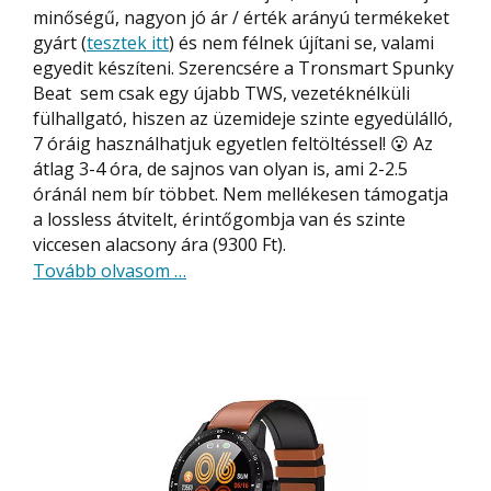
minőségű, nagyon jó ár / érték arányú termékeket
gyárt (
tesztek itt
) és nem félnek újítani se, valami
egyedit készíteni. Szerencsére a Tronsmart Spunky
Beat sem csak egy újabb TWS, vezetéknélküli
fülhallgató, hiszen az üzemideje szinte egyedülálló,
7 óráig használhatjuk egyetlen feltöltéssel! 😮 Az
átlag 3-4 óra, de sajnos van olyan is, ami 2-2.5
óránál nem bír többet. Nem mellékesen támogatja
a lossless átvitelt, érintőgombja van és szinte
viccesen alacsony ára (9300 Ft).
about
Tovább olvasom
…
Tronsmart
Spunky
Beat
vezetéknélküli
fülhallgató
–
7
óra