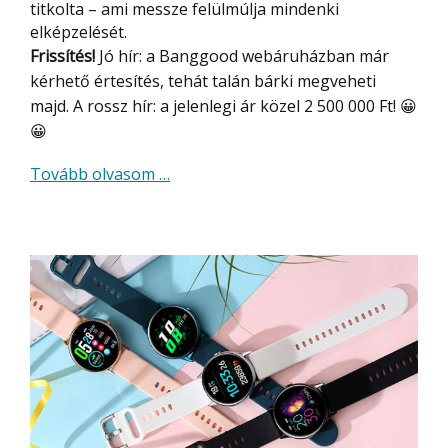
titkolta – ami messze felülmúlja mindenki
elképzelését.
Frissítés!
Jó hír: a Banggood webáruházban már
kérhető értesítés, tehát talán bárki megveheti
majd. A rossz hír: a jelenlegi ár közel 2 500 000 Ft! 😀
😀
about
Tovább olvasom
…
Xiaomi
Mi
Mix
Alpha
bemutató
–
OMG,
mi
ez
a
telefon?