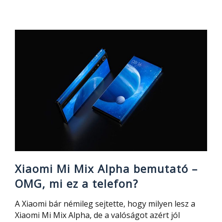
Tronsmart
Element
Mega
SoundPulse
40W-
os,
olcsó
bluetooth
hangszóró
Xiaomi Mi Mix Alpha bemutató –
OMG, mi ez a telefon?
A Xiaomi bár némileg sejtette, hogy milyen lesz a
Xiaomi Mi Mix Alpha, de a valóságot azért jól