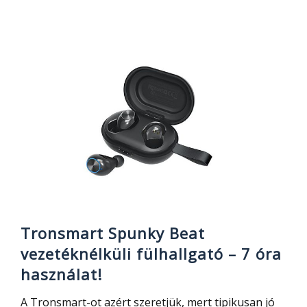
Kugoo
M2
Pro
elektromos
roller
bemutató
–
kényelemre
hangolva
Tronsmart Spunky Beat
vezetéknélküli fülhallgató – 7 óra
használat!
A Tronsmart-ot azért szeretjük, mert tipikusan jó