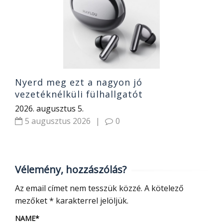
20
Nyerd meg ezt a nagyon jó
vezetéknélküli fülhallgatót
2026. augusztus 5.
5 augusztus 2026
|
0
Vélemény, hozzászólás?
Az email címet nem tesszük közzé.
A kötelező
mezőket
*
karakterrel jelöljük.
NAME
*