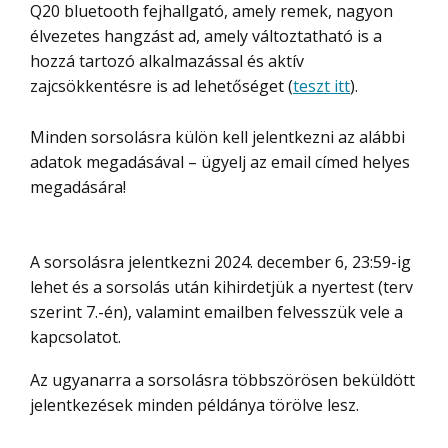
Q20 bluetooth fejhallgató, amely remek, nagyon
élvezetes hangzást ad, amely változtatható is a
hozzá tartozó alkalmazással és aktív
zajcsökkentésre is ad lehetőséget (
teszt itt
).
Minden sorsolásra külön kell jelentkezni az alábbi
adatok megadásával – ügyelj az email címed helyes
megadására!
A sorsolásra jelentkezni 2024. december 6, 23:59-ig
lehet és a sorsolás után kihirdetjük a nyertest (terv
szerint 7.-én), valamint emailben felvesszük vele a
kapcsolatot.
Az ugyanarra a sorsolásra többszörösen beküldött
jelentkezések minden példánya törölve lesz.