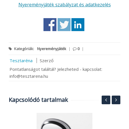
Nyereményjáték szabályzat és adatkezelés
Kategóriák:
Nyereményjáték
|
0
|
Tesztaréna
Szerző
Pontatlanságot találtál? Jelezheted - kapcsolat:
info@tesztarena.hu
Kapcsolódó tartalmak
J
e