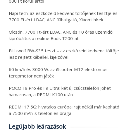
000 Ft körüli ártól
Napi tech: az eszközeid kedvenc töltőjének tesztje és
7700 Ft-ért LDAC, ANC fülhallgató, Xiaomi hírek
Olcsón, 7700 Ft-ért LDAC, ANC és 10 órás üzemidő:
kipróbáltuk a realme Buds T200-at
Blitzwolf BW-S35 teszt – az eszközeid kedvenc töltője
lesz rejtett kábellel, kijelzővel
60 km/h és 3000 W: az iScooter MT2 elektromos
terepmotor nem játék
POCO F9 Pro és F9 Ultra: két új csúcstelefon jöhet
hamarosan, a REDMI K100 után
REDMI 17 5G: hivatalos európai rajt nélkül már kapható
a 7500 mAh-s telefon és drága
Legújabb leárazások