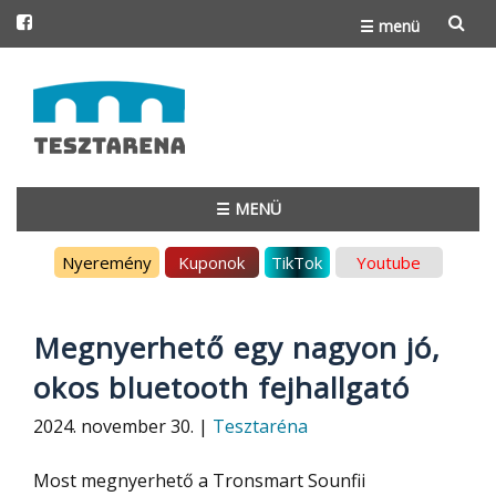
☰ menü
Skip
to
content
☰ MENÜ
Skip
Nyeremény
Kuponok
TikTok
Youtube
to
content
Megnyerhető egy nagyon jó,
okos bluetooth fejhallgató
2024. november 30. |
Tesztaréna
Most megnyerhető a Tronsmart Sounfii