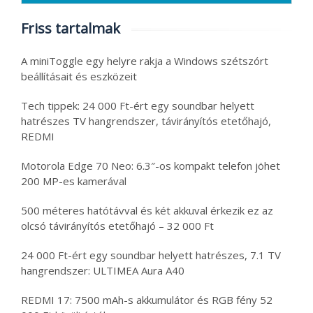
Friss tartalmak
A miniToggle egy helyre rakja a Windows szétszórt
beállításait és eszközeit
Tech tippek: 24 000 Ft-ért egy soundbar helyett
hatrészes TV hangrendszer, távirányítós etetőhajó,
REDMI
Motorola Edge 70 Neo: 6.3″-os kompakt telefon jöhet
200 MP-es kamerával
500 méteres hatótávval és két akkuval érkezik ez az
olcsó távirányítós etetőhajó – 32 000 Ft
24 000 Ft-ért egy soundbar helyett hatrészes, 7.1 TV
hangrendszer: ULTIMEA Aura A40
REDMI 17: 7500 mAh-s akkumulátor és RGB fény 52